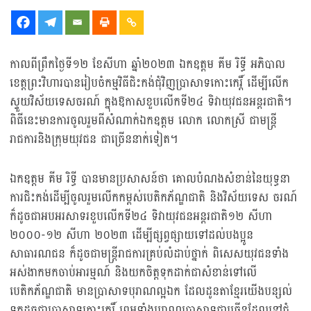
កាលពីព្រឹកថ្ងៃទី១២ ខែសីហា ឆ្នាំ២០២៣ ឯកឧត្ដម គីម រិទ្ធី អភិបាល
ខេត្តព្រះវិហារបានរៀបចំកម្មវិធីជិះកង់ជុំវិញប្រាសាទកោះកេរ្តិ៍ ដើម្បីលើក
ស្ទួយវិស័យទេសចរណ៍ ក្នុងឱកាសខួបលើកទី២៤ ទិវាយុវជនអន្តរជាតិ។
ពិធីនេះមានការចូលរួមពីសំណាក់ឯកឧត្ដម លោក លោកស្រី ជាមន្ត្រី
រាជការនិងក្រុមយុវជន ជាច្រើននាក់ទៀត។
ឯកឧត្ដម គីម រិទ្ធី បានមានប្រសាសន៍ថា គោលបំណងសំខាន់នៃយុទ្ធនា
ការជិះកង់ដើម្បីចូលរួមលើកកម្ពស់បេតិកភ័ណ្ឌជាតិ និងវិស័យទេស ចរណ៍
ក៏ដូចជាអបអរសាទរខួបលើកទី២៤ ទិវាយុវជនអន្តរជាតិ១២ សីហា
២០០០-១២ សីហា ២០២៣ ដើម្បីផ្សព្វផ្សាយទៅដល់បងប្អូន
សាធារណជន ក៏ដូចជាមន្ត្រីរាជការគ្រប់លំដាប់ថ្នាក់ ពិសេសយុវជនទាំង
អស់ងាកមកចាប់អារម្មណ៍ និងយកចិត្តទុកដាក់ជាសំខាន់ទៅលើ
បេតិកភ័ណ្ឌជាតិ មានប្រាសាទបុរាណល្អឯក ដែលដូនតាខ្មែរយើងបន្សល់
ទុកដូចជាប្រាសាទកោះកេរ្តិ៍ ព្រមទាំងបុរាណប្រាសាទជាច្រើនដែលនៅជុំ