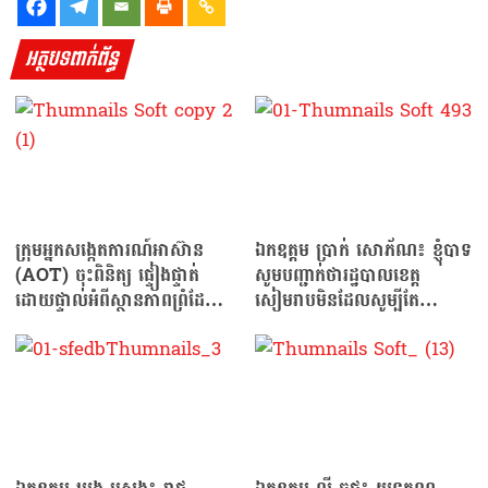
អត្ថបទពាក់ព័ន្ធ
ក្រុមអ្នកសង្កេតការណ៍អាស៊ាន
ឯកឧត្ដម ប្រាក់ សោភ័ណ៖ ខ្ញុំបាទ
(AOT) ចុះពិនិត្យ ផ្ទៀងផ្ទាត់
សូមបញ្ជាក់ថារដ្ឋបាលខេត្ត
ដោយផ្ទាល់អំពីស្ថានភាពព្រំដែន
សៀមរាបមិនដែលសូម្បីតែ
នៅច្រកអានសេះ…
គិតថាដូរឈ្មោះទីតាំងសាធារណៈ
ណាមួយទេ