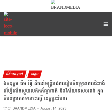
ព័ត៌មានទូទៅ
សង្គម
|
ឯកឧត្ដម គីម រិទ្ធី ដឹកនាំមន្រ្តីរាជការរៀបចំយុទ្ធនាការជិះកង់
ដើម្បីលើកស្ទួយបេតិកភ័ណ្ឌជាតិ និងវិស័យទេសចរណ៍ ក្នុង
តំបន់ប្រាសាទកោះកេរ្តិ៍ ខេត្តព្រះវិហារ
BRANDMEDIA
August 14, 2023