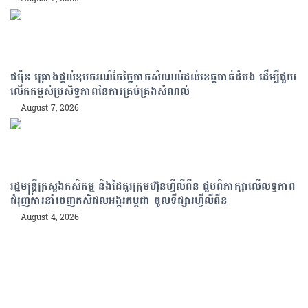
ជប៉ុន គ្រោងផ្តល់ឧបករណ៍កែច្នៃកាកសំណល់ដល់ខេត្តបាត់ដំបង ដើម្បីជួយ
លើកកម្ពស់ប្រសិទ្ធភាពនៃការគ្រប់គ្រងសំណល់
August 7, 2026
រដ្ឋមន្រ្តីក្រសួងកសិកម្ម និងដៃគូរក្រុមហ៊ុនហ្វីលីពីន ជួបពិភាក្សាលើលទ្ធភាព
ជំរុញការនាំចេញកសិផលអង្ករកម្ពុជា ចូលទីផ្សារហ្វីលីពីន
August 4, 2026