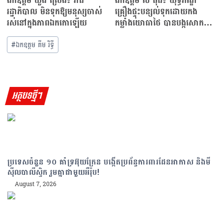
ឯកឧត្ដម ឃួង ស្រេង៖ រាជ
ឯកឧត្ដម លី ធុជ៖ យុទ្ធភណ្ឌ
រដ្ឋាភិបាល មិនទុកឱ្យមនុស្សចាស់
គ្រឿងផ្ទុះបន្សល់ទុកដោយកង
រស់នៅក្នុងភាពឯកកោឡើយ
កម្លាំងយោធាថៃ បានបង្កសោក
នាដកម្ម…
#
ឯកឧត្តម គីម រិទ្ធី
អត្ថបទថ្មីៗ
ប្រទេសចំនួន ១០ គាំទ្រអ៊ុយក្រែន បង្កើតប្រព័ន្ធការពារដែនអាកាស និងមី
ស៊ីលបាលីស្ទិក រួមគ្នាជាមួយអឺរ៉ុប!
August 7, 2026