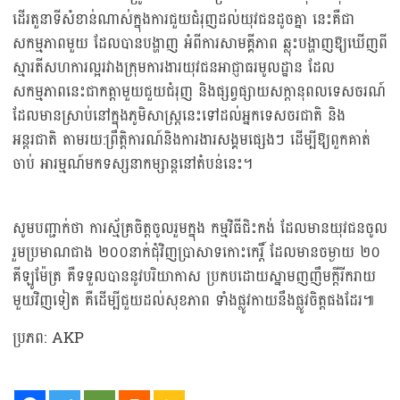
ដើរតួនាទីសំខាន់ណាស់ក្នុងការជួយជំរុញដល់យុវជនដូចគ្នា នេះគឺជា
សកម្មភាពមួយ ដែលបានបង្ហាញ អំពីការសាមគ្គីភាព ឆ្លុះបង្ហាញឱ្យឃើញពី
ស្មារតីសហការល្អរវាងក្រុមការងារយុវជនអាជ្ញាធរមូលដ្ឋាន ដែល
សកម្មភាពនេះជាកត្តាមួយជួយជំរុញ និងផ្សព្វផ្សាយសក្តានុពលទេសចរណ៍
ដែលមានស្រាប់នៅក្នុងភូមិសាស្ត្រនេះទៅដល់អ្នកទេសចរជាតិ និង
អន្តរជាតិ តាមរយ:ព្រឹត្តិការណ៍និងការងារសង្គមផ្សេងៗ ដើម្បីឱ្យពួកគាត់
ចាប់ អារម្មណ៍មកទស្សនាកម្សាន្តនៅតំបន់នេះ។
សូមបញ្ជាក់ថា ការស្ម័គ្រចិត្ដចូលរួមក្នុង កម្មវិធីជិះកង់ ដែលមានយុវជនចូល
រួមប្រមាណជាង ២០០នាក់ជុំវិញប្រាសាទកោះកេរ្តិ៍ ដែលមានចម្ងាយ ២០
គីឡូម៉ែត្រ គឺទទួលបាននូវបរិយាកាស ប្រកបដោយស្នាមញញឹមក្តីរីករាយ
មួយវិញទៀត គឺដើម្បីជួយដល់សុខភាព ទាំងផ្លូវកាយនឹងផ្លូវចិត្តផងដែរ៕
ប្រភព: AKP