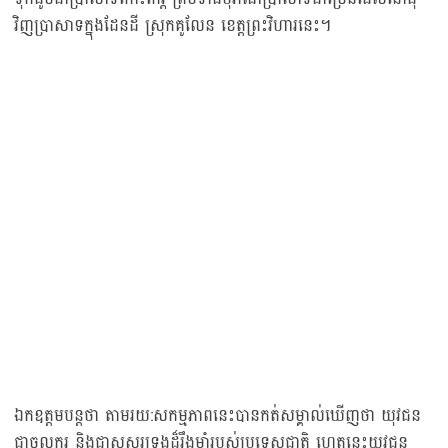
វិញប្រាសាទក្នុងដែនដី ស្រុកគូលែន ខេត្តព្រះវិហារនេះ។
ឯកឧត្តមបន្តថា តាមរយ:សកម្មភាពនេះបានកត់សម្គាល់ឃើញថា យុវជន
ជាចលករ និងជាសសរទ្រូងដ៏រឹងមាំរបស់ប្រទេសជាតិ ហេតុនេះយុវជន