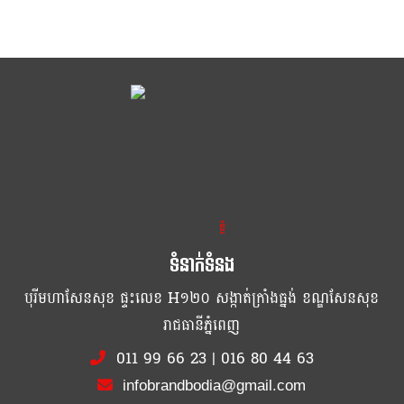
ខ្លឹម ខ្លី រហ័ស
ទំនាក់ទំនង
បុរីមហាសែនសុខ ផ្ទះលេខ H១២០ សង្កាត់ក្រាំងធ្នង់ ខណ្ឌសែនសុខ
រាជធានីភ្នំពេញ
011 99 66 23
|
016 80 44 63
infobrandbodia@gmail.com