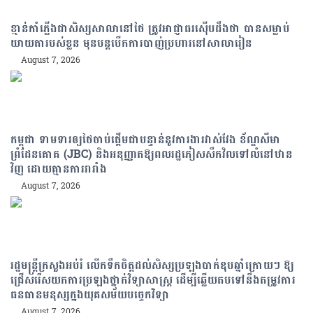
ខ្មាន់កាំភ្លើងជាសិស្សសាលានៅថៃ ត្រូវអាជ្ញាធរស៊ើបដឹងថា បានសម្លាប់
យាយតារបស់ខ្លួន មុនបន្តបើកការបាញ់ប្រហារនៅសាលារៀន
August 7, 2026
កម្ពុជា ទាមទារឲ្យថៃចាប់ផ្តើមជាបន្ទាន់នូវការងារវាស់វែង ខ័ណ្ឌសីមា
ព្រំដែនគោគ (JBC) និងអនុញ្ញាតឱ្យពលរដ្ឋភៀសសឹកវិលទៅលំនៅឋាន
វិញ ដោយគ្មានការរារាំង
August 7, 2026
រដ្ឋមន្រ្តីក្រសួងអប់រំ លើកទឹកចិត្តដល់សិស្សប្រឡងបាក់ឌុបឆ្នាំក្រោយៗ ឱ្យ
ជ្រើសរើសយកការប្រឡងថ្នាក់វិទ្យាសាស្ត្រ ដើម្បីឆ្លើយតបទៅនឹងតម្រូវការ
ធនធានមនុស្សក្នុងយុគសម័យបច្ចេកវិទ្យា
August 7, 2026