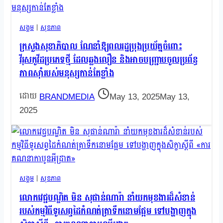
សង្គម
|
សុខភាព
ក្រសួងសុខាភិបាល ណែនាំឱ្យពលរដ្ឋប្រុងប្រយ័ត្នចំពោះ
វីរុសកូវីដប្រភេទថ្មី ដែលឆ្លងលឿន និងអាចបញ្រ្ជាបចូលប្រព័ន្ធ
ភាពស៊ាំរបស់មនុស្សកាន់តែខ្លាំង
BRANDMEDIA
May 13, 2025
May 13,
2025
សង្គម
|
សុខភាព
លោកវេជ្ជបណ្ឌិត មិន សុផាន់ណារ៉ា នាំយកមុខងារដ៏សំខាន់
របស់កម្មវិធីទូរសព្ទដៃកំណត់ត្រាទឹកនោមផ្អែម ទៅបង្ហាញក្នុង