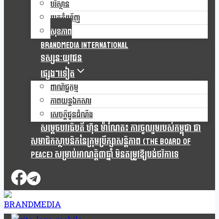
បរិស្ថាន
របកគំហើញ
សុខភាព
Brandmedia international
ទស្សនៈយុវជន
ផ្សេងៗទៀត
ពាណិជ្ជកម្ម
ភាពយន្តឯកសារ
សេចក្តីជូនដំណឹង
សម្តេចបវរធិបតី ហ៊ុន ម៉ាណែត៖ ការចូលរួមរបស់កម្ពុជា ជា
សមាជិកស្ថាបនិកនៃក្រុមប្រឹក្សាសន្តិភាព (The Board Of
Peace) សម្រាប់អាណត្តិ៣ឆ្នាំ មិនតម្រូវឱ្យបង់ថវិកាទេ