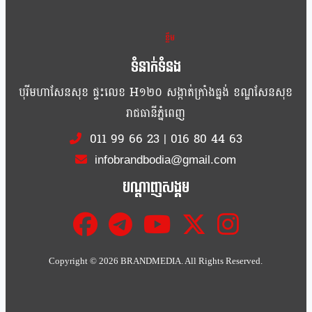
ខ្លឹម ខ្លី រហ័ស
ទំនាក់ទំនង
បុរីមហាសែនសុខ ផ្ទះលេខ H១២០ សង្កាត់ក្រាំងធ្នង់ ខណ្ឌសែនសុខ
រាជធានីភ្នំពេញ
011 99 66 23
|
016 80 44 63
infobrandbodia@gmail.com
បណ្ដាញសង្គម
Copyright ©
2026 BRANDMEDIA. All Rights Reserved.