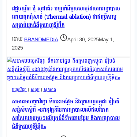
វេជ្ជបណ្ឌិត ជុំ សុជាតិ៖ បញ្ជាក់ពីមូលហេតុដែលការព្យាបាល
ដោយដុតដុំសាច់ (Thermal ablation) ជាជម្រើសល្អ
សម្រាប់អ្នកជំងឺក្រពេញទីរ៉ូអ៊ីត
BRANDMEDIA
April 30, 2025
May 1,
2025
បច្ចេកវិទ្យា
|
សង្គម
|
សុខភាព
សមាគមបច្ចេកវិទ្យា ទឹកនោមផ្អែម និងក្រពេញកម្ពុជា រៀបចំ
សន្និសីទស្តីពី «នវានុវត្តន៍នៃការព្យាបាលលេីផលវិបាក
សរសៃឈាមតូចៗលេីអ្នកជំងឺទឹកនោមផ្អែម និងការព្យាបាល
ជំងឺក្រពេញទីរ៉ូអុីត»