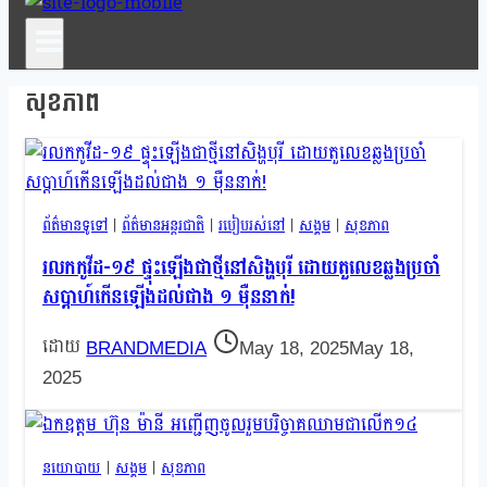
សុខភាព
ព័ត៌មានទូទៅ
|
ព័ត៌មានអន្តរជាតិ
|
របៀបរស់នៅ
|
សង្គម
|
សុខភាព
រលកកូវីដ-១៩ ផ្ទុះឡើងជាថ្មីនៅសិង្ហបុរី ដោយតួលេខឆ្លងប្រចាំ
សប្ដាហ៍កើនឡើងដល់ជាង ១ ម៉ឺននាក់!
BRANDMEDIA
May 18, 2025
May 18,
2025
នយោបាយ
|
សង្គម
|
សុខភាព