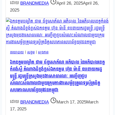
BRANDMEDIA
April 26, 2025
April 26,
2025
នយោបាយ
|
សង្គម
|
សុខភាព
ឯកឧត្តមបណ្ឌិត ជាម ច័ន្ទសោភ័ណ អភិបាល នៃអភិបាលខេត្ត
កំពង់ស្ពឺ តំណាងដ៏ខ្ពង់ខ្ពស់ឯកឧត្តម ហ៊ុន ម៉ានី ឧបនាយករដ្ឋ
មន្ត្រី រដ្ឋមន្ត្រីក្រសួងមុខងារសាធារណៈ អញ្ជើញជួប
សំណេះសំណាលជាមួយក្រុមការងារសម្ព័ន្ធគ្រូពេទ្យស្ម័គ្រចិត្ត
សហភាពសហព័ន្ធយុវជនកម្ពុជា
BRANDMEDIA
March 17, 2025
March
17, 2025