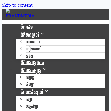
Skip to content
ទំពរដើម
ព័ត៌មានទូទៅ
នយោបាយ
របៀបរស់នៅ
សង្គម
ព័ត៌មានអន្តរជាតិ
ព័ត៌មានកម្សាន្ត
កម្សាន្ត
សិល្បៈ
ចំណេះដឹងទូទៅ
កីឡា
បច្ចេកវិទ្យា