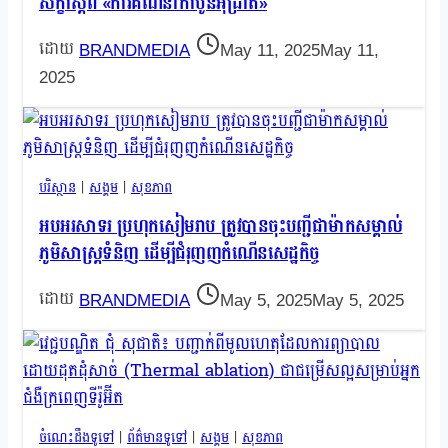
សិក្ខាស្ដីពី «ការគណនាកាបូនអ៉ីដ្រាត»
BRANDMEDIA
May 11, 2025
May 11,
2025
បរិស្ថាន
|
សង្គម
|
សុខភាព
អបអរសាទរ ប្រហុកសៀមរាប ត្រូវបានចុះបញ្ជីជាម៉ាកសម្គាល់
ភូមិសាស្ត្រទំនិញ ដើម្បីជំរុញញកំណើនសេដ្ឋកិច្ច
BRANDMEDIA
May 5, 2025
May 5, 2025
ចំណេះដឹងទូទៅ
|
ព័ត៌មានទូទៅ
|
សង្គម
|
សុខភាព