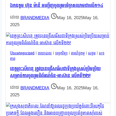
ឯកឧត្តម ហ៊ុន ម៉ានី អញ្ជើញចូលរួមបរិច្ចាគឈាមជាលើក១៤
BRANDMEDIA
May 16, 2025
May 16,
2025
Uncategorized
|
នយោបាយ
|
បច្ចេកវិទ្យា
|
ពាណិជ្ជកម្ម
|
សង្គម
|
សុខ
ភាព
ខេត្តព្រះសីហនុ ត្រូវបានជ្រើសរើសជាទីក្រុងស្រស់ប្រិមប្រិយ
សម្រាប់ការចូលរួមពិព័រណ៍ចិន-អាស៊ាន លើកទី២២!
BRANDMEDIA
May 16, 2025
May 16,
2025