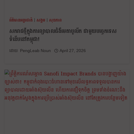
ព័ត៌មានអន្តរជាតិ
|
សង្គម
|
សុខភាព
សករាជថ្មីក្នុងការព្យាបាលជំងឺមេតាបូលីក ជាមួយបច្ចេកទេស
ទំនើបនៅកម្ពុជា!
PengLeab Noun
April 27, 2026