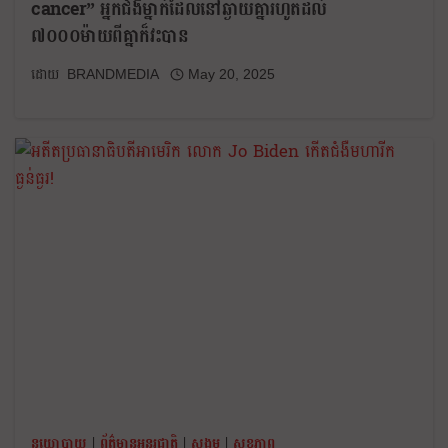
cancer” អ្នកជំងឺម្នាក់ដែលនៅឆ្ងាយគ្នារហូតដល់
៧០០០ម៉ាយពីគ្នាក៏វះបាន
BRANDMEDIA
May 20, 2025
នយោបាយ
|
ព័ត៌មានអន្តរជាតិ
|
សង្គម
|
សុខភាព