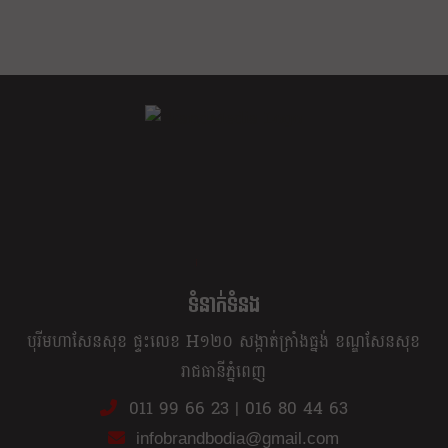
ខ្លឹម ខ្លី រហ័ស
ទំនាក់ទំនង
បុរីមហាសែនសុខ ផ្ទះលេខ H១២០ សង្កាត់ក្រាំងធ្នង់ ខណ្ឌសែនសុខ
រាជធានីភ្នំពេញ
011 99 66 23
|
016 80 44 63
infobrandbodia@gmail.com