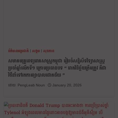
ព័ត៌មានអន្តរជាតិ
|
សង្គម
|
សុខភាព
សមាគមគ្រូពេទ្យរោគសាស្ត្រកម្ពុជា រៀបចំសន្និសីទវិទ្យាសាស្ត្រ
ប្រចាំឆ្នាំលើកទី១ ក្រោមប្រធានបទ “ រោគវិនិច្ឆ័យត្រឹមត្រូវ គឺជា
វិថីនាំទៅរកការព្យាបាលជោគជ័យ ”
PengLeab Noun
January 20, 2026