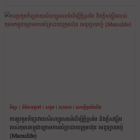
កីឡា
|
ព័ត៌មានទូទៅ
|
សង្គម
|
សុខភាព
|
សេចក្តីជូនដំណឹង
ការប្រកួតកីឡាវាយសីសប្បុរសធម៌ដើម្បីក្ដីស្រមៃ និងក្ដីសង្ឃឹម
របស់កុមារកម្ពុជាក្រោមការគាំទ្រដោយក្រុមហ៊ុន មេនូឡាយហ្វ៍
(Manulife)