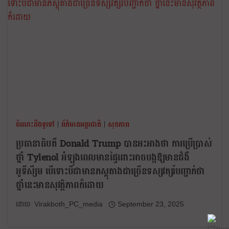
ចំណេះដឹងទូទៅ
|
ព័ត៌មានអន្តរជាតិ
|
សុខភាព
ប្រធានាធិបតី Donald Trump បានអះអាងថា ការប្រើប្រាស់
ថ្នាំ Tylenol អំឡុងពេលមានផ្ទៃពោះអាចបង្កឱ្យមានជំងឺ
អូទីសឹ្សម បើទោះបីជាមានភស្តុតាងជាច្រើនទស្សវត្សរ៍បញ្ជាក់ថា
ថ្នាំនេះមានសុវត្ថិភាពក៏ដោយ
Virakboth_PC_media
September 23, 2025