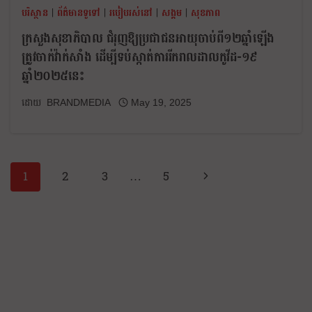
បរិស្ថាន
|
ព័ត៌មានទូទៅ
|
របៀបរស់នៅ
|
សង្គម
|
សុខភាព
ក្រសួងសុខាភិបាល ជំរុញឱ្យប្រជាជនអាយុចាប់ពី១២ឆ្នាំឡើង
ត្រូវចាក់វ៉ាក់សាំង ដើម្បីទប់ស្កាត់ការរីករាលដាលកូវីដ-១៩
ឆ្នាំ២០២៥នេះ
BRANDMEDIA
May 19, 2025
1
2
3
…
5