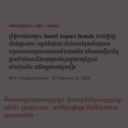
ព័ត៌មានអន្តរជាតិ
|
សង្គម
|
សុខភាព
ព្រឹត្តិការណ៍សម្ភោធ Sanofi Impact Brands បានបង្ហាញ
យ៉ាងច្បាស់ថា៖ កម្ពុជាកំពុងបោះជំហានទៅមុខលើលទ្ធភាព
ទទួលបានការព្យាបាលដោយអាំងស៊ុយលីន ហើយការជឿទុកចិត្ត
ព្រមទាំងចំណេះដឹងអនុវត្តជាក់ស្តែងក្នុងការប្រើប្រាស់
អាំងស៊ុយលីន នៅតែត្រូវការបន្ថែមទៀត
PengLeab Noun
February 28, 2026