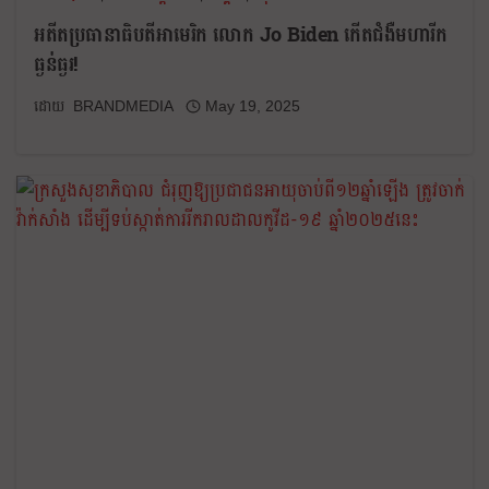
អតីតប្រធានាធិបតីអាមេរិក លោក Jo Biden កើតជំងឺមហារីក
ធ្ងន់ធ្ងរ!
BRANDMEDIA
May 19, 2025