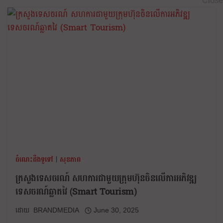
ចំណេះដឹងទូទៅ
|
សុខភាព
ក្រសួងទេសចរណ៍ សហការជាមួយក្រុមហ៊ុនចិនលើការអភិវឌ្ឍ
ទេសចរណ៍ឆ្លាតវៃ (Smart Tourism)
BRANDMEDIA
June 30, 2025