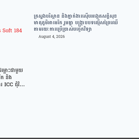
ក្រសួងបរិស្ថាន និងភ្នាក់ងារស៊ើបអង្កេតសន្តិសុខ
មាតុភូមិអាមេរិក រួមគ្នា បង្រ្កាបបទល្មើសព្រៃឈើ
តាមរយៈការប្រើប្រាស់បច្ចេកវិទ្យា
August 4, 2026
្លោះជាមួយ
រិក និង
រ ICC ជុំវិញ