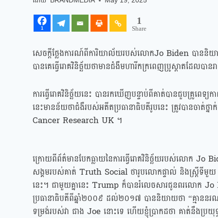
BRANDMEDIA
May 19, 2025
1
Share
1
សេចក្តីថ្លែងការណ៍ពីការិយាល័យរបស់លោកJo Biden បាននិយាយកាល
បានគេធ្វើរោគវិនិច្ឆ័យថាមានជំងឺមហារីកក្រពេញប្រូស្តាតដែលបាន
ការធ្វើរោគវិនិច្ឆ័យនេះ បានរកឃើញបន្ទាប់ពីគាត់បានជួបគ្រូពេទ្យក
នេះមានន័យថាជំងឺរបស់អតីតប្រធានាធិបតីរូបនេះ ត្រូវបានចាត់ថ
Cancer Research UK ។
ក្រោយពីព័ត៌មានបែកធ្លាយនៃការធ្វើរោគវិនិច្ឆ័យរបស់លោក Jo
សង្គមរបស់គាត់ Truth Social ថារូបលោកផ្ទាល់ និងស្ត្រីទីមួយ
នេះ។ ជាមួយគ្នានេះ Trump ក៏បានរំលេចសារជូនពរលោក 
ប្រធានាធិបតីពីឆ្នាំ២០០៩ ដល់២០១៧ បាននិយាយថា “គ្មាននរណាម្
ទម្រង់របស់វា ជាង Joe នោះទេ ហើយខ្ញុំប្រាកដថា គាត់នឹងប្រយុ