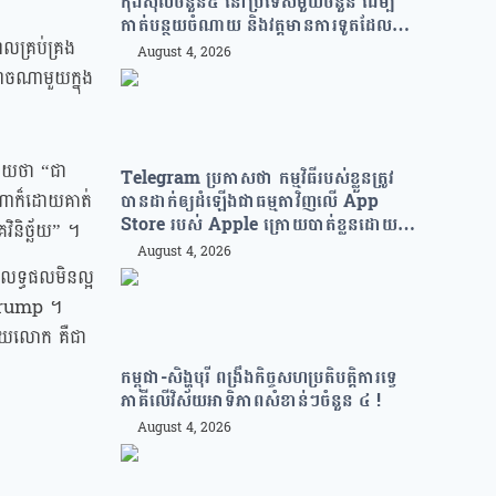
កុងស៊ុលចំនួន៥ នៅប្រទេសមួយចំនួន ដើម្បី
កាត់បន្ថយចំណាយ និងវត្តមានការទូតដែលគ្មាន
ឌលគ្រប់គ្រង
ប្រសិទ្ធភាព
August 4, 2026
ណុចណាមួយក្នុង
យាយថា “ជា
Telegram ប្រកាសថា កម្មវិធីរបស់ខ្លួនត្រូវ
ងណាក៏ដោយគាត់
បានដាក់ឲ្យដំឡើងជាធម្មតាវិញលើ App
Store របស់ Apple ក្រោយបាត់ខ្លួនដោយ
ិនិច្ឆ័យ” ។
គ្មានការបញ្ជាក់ពីមូលហេតុ
August 4, 2026
ះលទ្ធផលមិនល្អ
 Trump ។
 ដោយលោក គឺជា
កម្ពុជា-សិង្ហបុរី ពង្រឹងកិច្ចសហប្រតិបត្តិការទ្វេ
ភាគីលើវិស័យអាទិភាពសំខាន់ៗចំនួន ៤ !
August 4, 2026