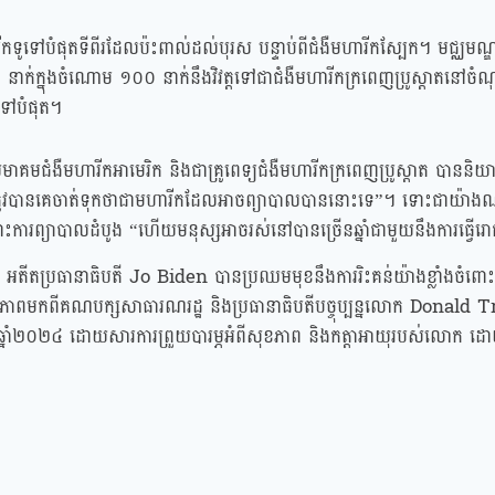
ទូទៅបំផុតទីពីរដែលប៉ះពាល់ដល់បុរស បន្ទាប់ពីជំងឺមហារីកស្បែក។ មជ្ឈមណ្
ាក់ក្នុងចំណោម ១០០ នាក់នឹងវិវត្តទៅជាជំងឺមហារីកក្រពេញប្រូស្តាតនៅចំ
ទៅបំផុត។
មាគមជំងឺមហារីកអាមេរិក និងជាគ្រូពេទ្យជំងឺមហារីកក្រពេញប្រូស្តាត បាននិ
ាត្រូវបានគេចាត់ទុកថាជាមហារីកដែលអាចព្យាបាលបាននោះទេ”។ ទោះជាយ៉ា
ះការព្យាបាលដំបូង “ហើយមនុស្សអាចរស់នៅបានច្រើនឆ្នាំជាមួយនឹងការធ្វើរោគវ
go អតីតប្រធានាធិបតី Jo Biden បានប្រឈមមុខនឹងការរិះគន់យ៉ាងខ្លាំងចំពោ
ក្ខភាពមកពីគណបក្សសាធារណរដ្ឋ និងប្រធានាធិបតីបច្ចុប្បន្នលោក Donald
រិកឆ្នាំ២០២៤ ដោយសារការព្រួយបារម្ភអំពីសុខភាព និងកត្តាអាយុរបស់លោក