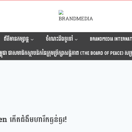
ព័ត៌មានកម្សាន្ត
ចំណេះដឹងទូទៅ
Brandmedia internat
ុជា ជាសមាជិកស្ថាបនិកនៃក្រុមប្រឹក្សាសន្តិភាព (The Board Of Peace) សម្រាប
កើតជំងឺមហារីកធ្ងន់ធ្ងរ!