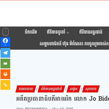
1
ទំពរដើម
ព័ត៌មានទូទៅ
ព័ត៌មានអន្តរជាតិ
Share
សម្តេចបវរធិបតី ហ៊ុន ម៉ាណែត៖ ការចូលរួមរបស់កម្ព
1
នយោបាយ
ព័ត៌មានអន្តរជាតិ
សង្គម
សុខភាព
|
|
|
អតីតប្រធានាធិបតីអាមេរិក លោក Jo Biden 