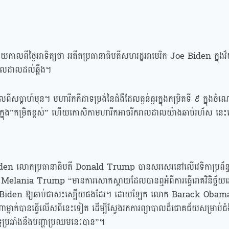
ពីថ្ងៃអាទិត្យថា អតីតប្រធានាធិបតីសហរដ្ឋអាមេរិក Joe Biden ក្នុងវ័យ ៨
រាលដាលដល់ឆ្អឹង។
ាលពីសប្តាហ៍មុន។ មហារីកគឺជាទម្រង់នៃជំងឺដែលធ្ងន់ធ្ងរក្នុងកម្រិតទី ៩ ក្នុ
្នាក់ក្នុង”កម្រិតខ្ពស់” ហើយកោសិកាមហារីកអាចរីករាលដាលយ៉ាងឆាប់រហ័ស 
 Biden លោកប្រធានាធិបតី Donald Trump បានសរសេរនៅលើវេទិកាប្រព័ន្ធផ្
 Melania Trump “មានការសោកស្ដាយដែលបានឮអំពីការធ្វើរោគវិនិច្ឆ័យវេជ្ជស
Jo Biden ឱ្យឆាប់ជាសះស្បើយផងដែរ។ ដោយឡែក លោក Barack Obama
នាក់បានធ្វើលើសពីនេះទៀត ដើម្បីស្វែងរកការព្យាបាលដ៏ជោគជ័យសម្រាប់ជំង
ទ្ធប្រឆាំងនឹងបញ្ហាប្រឈមនេះបាន”។