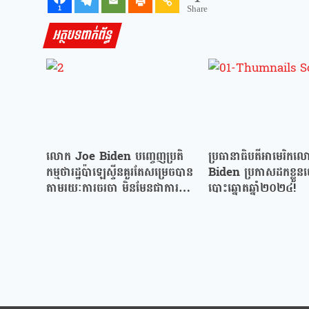
Share
1
អត្ថបទពាក់ព័ន្ធ
លោក Joe Biden បញ្ចេញប្រតិ
ប្រធានាធិបតីអាមេរិក
កម្មថារដ្ឋប៉ាឡេស្ទីនគួរតែសម្រេចបាន
Biden ប្រកាសដកខ្លួន
តាមរយៈការចរចា មិនមែនជាការ
បោះឆ្នោតឆ្នាំ២០២៤!
ទទួលស្គាល់ឯកតោភាគីនោះទេ!