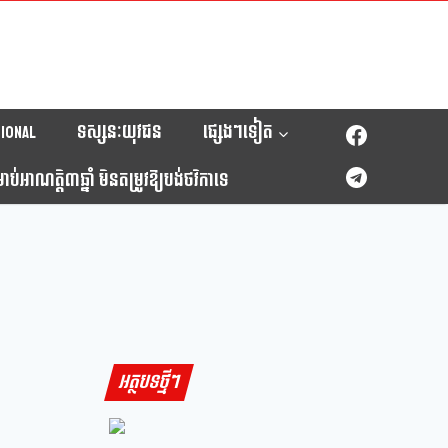
ional
ទស្សនៈយុវជន
ផ្សេងៗទៀត
់អាណត្តិ៣ឆ្នាំ មិនតម្រូវឱ្យបង់ថវិកាទេ
អត្ថបទថ្មីៗ