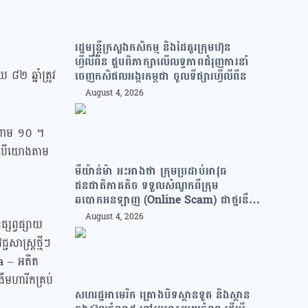
រដ្ឋមន្រ្តីក្រសួងកសិកម្ម និងដៃគូរក្រុមហ៊ុន
ហ្វីលីពីន ជួបពិភាក្សាលើលទ្ធភាពជំរុញការនាំ
២ ឆ្នាំត្រូវ
ចេញកសិផលអង្ករកម្ពុជា ចូលទីផ្សារហ្វីលីពីន
August 4, 2026
ងចំណោម ១០ ។
នេះបើយោងតាម
មីយ៉ាន់ម៉ា អះអាងថា ក្រុមប្រដាប់អាវុធ
ជនជាតិភាគតិច ទទួលសំណូកពីក្រុម
ឆបោកអនឡាញ (Online Scam) ជាថ្នូរនឹង
ការជួយរត់ចូលប្រទេសថៃ!
August 4, 2026
សព្វផ្សាយ
ាស្ត្រថ្មីៗ
 – អតីត
ឺមហារីកគ្រប់
សហរដ្ឋអាមេរិក គ្រោងបិទស្ថានទូត និងស្ថាន