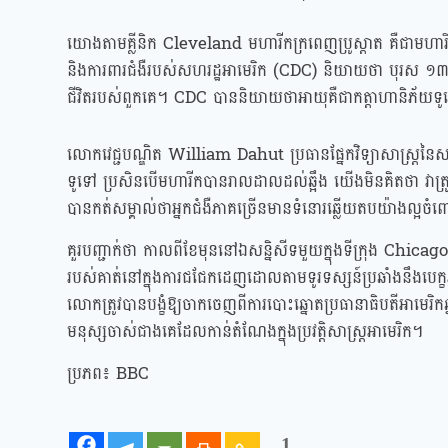
យោងតាមគ្លីនិក Cleveland មហារីកក្រពេញប្រូស្តាត គឺជាមហារីក
និងការពារជំងឺរបស់សហរដ្ឋអាមេរិក (CDC) និយាយថា បុរស ១៣ ន
ជីវិតរបស់ពួកគេ។ CDC បាននិយាយថាអាយុគឺជាកត្តាហានិភ័យទូ
លោកវេជ្ជបណ្ឌិត William Dahut ប្រធានផ្នែកវិទ្យាសាស្ត្រនៃស
ទូទៅ ប្រសិនបើមហារីកបានរាលដាលដល់ឆ្អឹង យើងមិនគិតថា វ
បានកត់សម្គាល់ថាអ្នកជំងឺភាគច្រើនមានទំនោរឆ្លើយតបយ៉ាងល្អចំពោ
គួរបញ្ជាក់ថា កាលពីខែមុននៅឯសន្និសីទមួយក្នុងទីក្រុង Chica
របស់គាត់នៅក្នុងការជជែកដេញដោលតាមទូរទស្សន៍ប្រឆាំងនឹងបេ
លោកត្រូវបានបង្ខំឱ្យចាកចេញពីការបោះឆ្នោតប្រធានាធិបតីអាមេ
មនុស្សចាស់ជាងគេដែលកាន់តំណែងក្នុងប្រវត្តិសាស្ត្រអាមេរិក។
ប្រភព៖ BBC
1