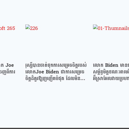
លោក Joe
រុស្សីបានចាត់ទុកការសម្រេចចិត្តរបស់
លោក Biden មានជម
ចេញពីការ
លោកJoe Biden ជាការសម្រេច
សម្ព័ន្ធមិត្តខណៈអាមេ
ចិត្តដ៏គួរឱ្យញញើតបំផុត ដែលមិន
អ៊ីស្រាអែលវាយប្រហា
អាចគណនាបាន!
ដីកាចាប់ខ្លួន