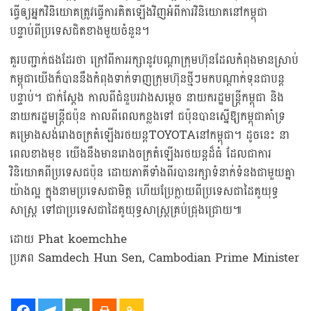
ធ្វើឲ្យអ្នកវិនិយោគត្រូវធ្វើការគិតឡើងវិញអំពីការវិនិយោគនៅកម្ពុជា
បន្ទាប់ពីប្រទេសជិតខាងមួយចំនួន។
គួរបញ្ជាក់ផងដែរថា ក្រៅពីការរក្សានូវបណ្ដាក្រុមហ៊ុនដែលកំពុងមានស្រាប់
កម្ពុជាយើងក៏បាននឹងកំពុងទាក់ទាញក្រុមហ៊ុនថ្មីៗមកបណ្ដាក់ទុនជាបន្ត
បន្ទាប់។ ជាក់ស្ដែង កាលពីជំនួបរវាងសម្ដេច នាយករដ្ឋមន្ត្រីកម្ពុជា និង
នាយករដ្ឋមន្ត្រីជប៉ុន កាលពីពេលកន្លងទៅ ជប៉ុនបានស្នើឱ្យកម្ពុជាគាំទ្រ
គម្រោងសង់រោងចក្រតំឡើងរថយន្តTOYOTAនៅកម្ពុជា។ ដូចនេះ នា
ពេលខាងមុខ យើងនឹងមានរោងចក្រតំឡើងរថយន្តដ៏ធំ ដែលជាការ
វិនិយោគពីប្រទេសជប៉ុន ដោយភាគីទាំងពីរបានរក្សាទំនាក់ទំនងជាមួយគ្នា
យ៉ាងល្អ ក្នុងនាមប្រទេសជាមិត្ត ហើយប្រែក្លាយពីប្រទេសជាដៃគូយុទ្ធ
សាស្ត្រ ទៅជាប្រទេសជាដៃគូយុទ្ធសាស្ត្រគ្រប់ជ្រុងជ្រោយ៕
ដោយ Phat koemchhe
ប្រភព Samdech Hun Sen, Cambodian Prime Minister