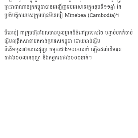
ព្រះរាជាណាចក្រកម្ពុជាបានអញ្ជើញអបអរសាទរក្នុងខួបទី១១ឆ្នាំ នៃ
ប្រតិបត្តិការរបស់ក្រុមហ៊ុនមីនេបៀ Minebea (Cambodia)។
មីនេបៀ ជាក្រុមហ៊ុនដែលមានមូលដ្ឋានដ៏ធំនៅប្រទេសថៃ បន្ទាប់មកក៏ចាប់
ផ្ដើមពង្រីកសាខាមកកាន់ប្រទេសកម្ពុជា ដោយចាប់ផ្ដើម
ពីដើមទុន៣២លានដុល្លា កម្មករជាង១០០០នាក់ ឡើងដល់ដើមទុន
ជាង៦០០លានដុល្លា និងកម្មករជាង៦០០០នាក់​​។