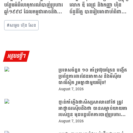
បន្ថែមអំពីហេតុការណ៍បាញ់ប្រហារ
លោក ឌី ពេជ្រ និងកញ្ញា ហ៉ិន
ឆ្នាំ១៩៩៨ ដែលកម្ពុជាអាចនឹងបន្ត
ច័ន្ទនីរ័ត្ន បានរៀបអាពាហ៍ពិពាហ៍
សង្គ្រាម…
នៅខែធ្នូខាងមុខនេះ
#
សម្ដេច ហ៊ុន សែន
អត្ថបទថ្មីៗ
ប្រទេសចំនួន ១០ គាំទ្រអ៊ុយក្រែន បង្កើត
ប្រព័ន្ធការពារដែនអាកាស និងមីស៊ីល
បាលីស្ទិក រួមគ្នាជាមួយអឺរ៉ុប!
August 7, 2026
ខ្មាន់កាំភ្លើងជាសិស្សសាលានៅថៃ ត្រូវ
អាជ្ញាធរស៊ើបដឹងថា បានសម្លាប់យាយតា
របស់ខ្លួន មុនបន្តបើកការបាញ់ប្រហារនៅ
សាលារៀន
August 7, 2026