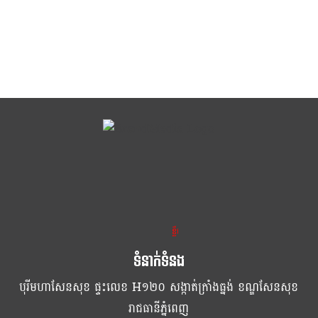
ខ្លឹម ខ្លី រហ័ស
ទំនាក់ទំនង
បុរីមហាសែនសុខ ផ្ទះលេខ H១២០ សង្កាត់ក្រាំងធ្នង់ ខណ្ឌសែនសុខ
រាជធានីភ្នំពេញ