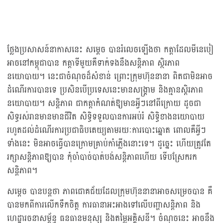
ថ្លែងប្រសាសន៍នាកាសនេះ សម្ដេច បានរំលេចឡើងថា កត្តាដែលមីនេបៀ
អាចនៅកម្ពុជាបាន កត្តាទីមួយគឺទាក់ទងនឹងសន្តិភាព ស្ថិរភាព
នយោបាយ។ នេះជាចំណុចដ៏សំខាន់ ព្រោះក្រុមហ៊ុននានា ពិតជាមិនអាច
ដំណើរការបានទេ ប្រសិនបើប្រទេសនេះមានសង្រ្គាម និងគ្មានស្ដិរភាព
នយោបាយ។ សន្តិភាព ជាកត្តាកំណត់ឱ្យមានអ្វីៗនៅពីក្រោយ ដូចជា
សិទ្ធរស់រានមានមានជីវិត សិទ្ធិទទួលបានការអប់រំ សិទ្ធិខាងនយោបាយ
រហូតដល់ដំណើរការប្រជាធិបតេយ្យតាមរយៈការបោះឆ្នោត ពោលគឺអ្វីៗ
ទាំងនេះ មិនអាចធ្វើបានក្រោមគ្រាប់កាំភ្លើងនោះទេ។ ​ដូច្នេះ ហើយត្រូវតែ
រក្សាសន្តិភាពឱ្យបាន កុំចាំបាច់បាត់បង់សន្តិភាពហើយ ទើបស្រែករក
សន្តិភាព។
សម្ដេច បានបន្តថា ភាពជោគជ័យដែលក្រុមហ៊ុននានាអាចសម្រេចបាន គឺ
បានមកពីការលើកទឹកចិត្ត ការធានាអះអាងទៅលើបញ្ហាសន្តិភាព និង
ហេដ្ឋារចនាសម្ព័ន្ធ ធនធានមនុស្ស និងតម្លៃអគ្គិសនី។ ចំណុចនេះ អាចនឹង