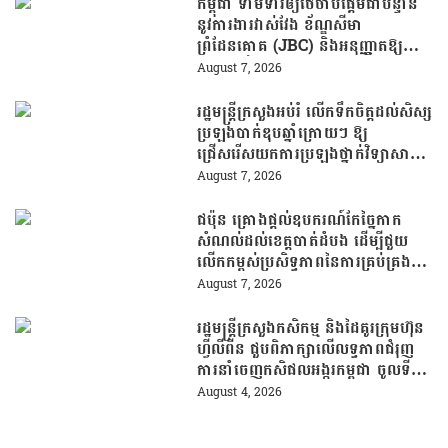
កម្ពុជា ទាមទារឲ្យថៃចាប់ផ្តើមជាបន្ទាន់
នូវការងារវាស់វែង ខ័ណ្ឌសីមា
ព្រំដែនគោគ (JBC) និងអនុញ្ញាតឱ្យ
ពលរដ្ឋភៀសសឹកវិលទៅលំនៅឋានវិញ
August 7, 2026
ដោយគ្មានការរារាំង
រដ្ឋមន្រ្តីក្រសួងអប់រំ លើកទឹកចិត្តដល់សិស្ស
ប្រឡងបាក់ឌុបឆ្នាំក្រោយៗ ឱ្យ
ជ្រើសរើសយកការប្រឡងថ្នាក់វិទ្យាសាស្ត្រ
ដើម្បីឆ្លើយតបទៅនឹងតម្រូវការធនធាន
August 7, 2026
មនុស្សក្នុងយុគសម័យបច្ចេកវិទ្យា
ជប៉ុន គ្រោងផ្តល់ឧបករណ៍កែច្នៃកាក
សំណល់ដល់ខេត្តបាត់ដំបង ដើម្បីជួយ
លើកកម្ពស់ប្រសិទ្ធភាពនៃការគ្រប់គ្រង
សំណល់
August 7, 2026
រដ្ឋមន្រ្តីក្រសួងកសិកម្ម និងដៃគូរក្រុមហ៊ុន
ហ្វីលីពីន ជួបពិភាក្សាលើលទ្ធភាពជំរុញ
ការនាំចេញកសិផលអង្ករកម្ពុជា ចូលទី
ផ្សារហ្វីលីពីន
August 4, 2026