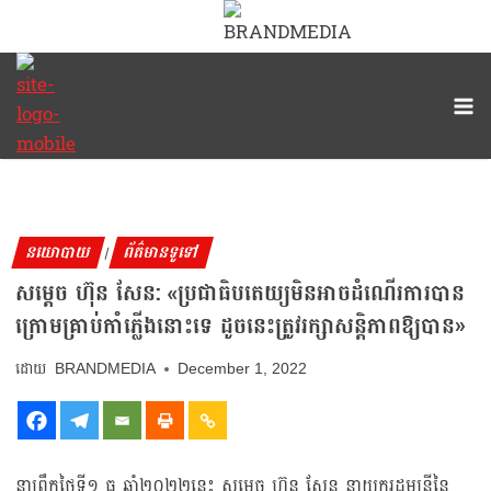
នយោបាយ
ព័ត៌មានទូទៅ
|
សម្ដេច ហ៊ុន សែន: «ប្រជាធិបតេយ្យមិនអាចដំណើរការបាន
ក្រោមគ្រាប់កាំភ្លើងនោះទេ ដូចនេះត្រូវរក្សាសន្តិភាពឱ្យបាន»
BRANDMEDIA
December 1, 2022
នាព្រឹកថ្ងៃទី១ ធ្នូ ឆ្នាំ២០២២នេះ សម្ដេច ហ៊ុន សែន នាយករដ្ឋមន្ត្រីនៃ