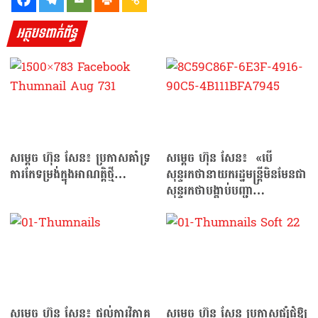
អត្ថបទពាក់ព័ន្ធ
សម្ដេច ហ៊ុន សែន៖ ប្រកាសគាំទ្រ
សម្ដេច ហ៊ុន សែន៖ «បើ
ការកែទម្រង់ក្នុងអាណត្តិថ្មី…
សុន្ទរកថានាយករដ្ឋមន្ត្រីមិនមែនជា
សុន្ទរកថាបង្គាប់បញ្ជា…
សម្ដេច ហ៊ុន សែន៖ ផ្តល់ការវិភាគ
សម្ដេច ហ៊ុន សែន ប្រកាសផ្សំផ្គុំឱ្យ