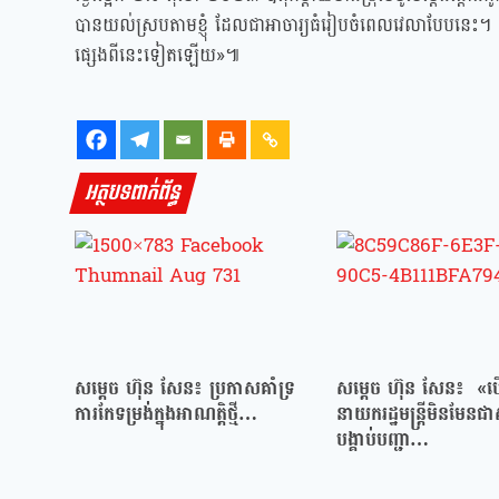
បានយល់ស្របតាមខ្ញុំ ដែលជាអាចារ្យធំរៀបចំពេលវេលាបែបនេះ។ 
ផ្សេងពីនេះទៀតឡើយ»៕
អត្ថបទពាក់ព័ន្ធ
សម្ដេច ហ៊ុន សែន៖ ប្រកាសគាំទ្រ
សម្ដេច ហ៊ុន សែន៖ «បើ
ការកែទម្រង់ក្នុងអាណត្តិថ្មី…
នាយករដ្ឋមន្ត្រីមិនមែនជា
បង្គាប់បញ្ជា…