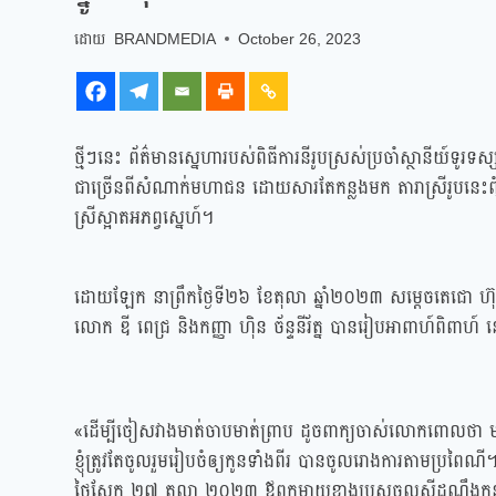
BRANDMEDIA
October 26, 2023
ថ្មីៗនេះ ព័ត៌មានស្នេហារបស់ពិធីការនីរូបស្រស់ប្រចាំស្ថានីយ៍ទូរទស្សន
ជាច្រើនពីសំណាក់មហាជន ដោយសារតែកន្លងមក តារាស្រីរូបនេះព
ស្រីស្អាតអភព្វស្នេហ៍។
ដោយឡែក នាព្រឹកថ្ងៃទី២៦ ខែតុលា ឆ្នាំ២០២៣ សម្តេចតេជោ ហ៊ុន សែ
លោក ឌី ពេជ្រ និងកញ្ញា ហ៉ិន ច័ន្ទនីរ័ត្ន បានរៀបអាពាហ៍ពិពា
«ដើម្បីចៀសវាងមាត់ចាបមាត់ព្រាប ដូចពាក្យចាស់លោកពោលថា មាត់វែងជា
ខ្ញុំត្រូវតែចូលរួមរៀបចំឲ្យកូនទាំងពីរ បានចូលរោងការតាមប្រពៃណី
ថ្ងៃស្អែក ២៧ តុលា ២០២៣ ឪពុកម្តាយខាងប្រុសចូលស្តីដណ្តឹងកូ