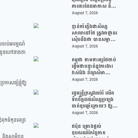
ការពារដែនអាកាស និងមី
ស៊ីលបាលីស្ទិក រួមគ្នាជា
August 7, 2026
មួយអឺរ៉ុប!
ខ្មាន់កាំភ្លើងជាសិស្ស
សាលានៅថៃ ត្រូវអាជ្ញាធរ
ស៊ើបដឹងថា បានសម្លាប់
ារចាប់អារម្មណ៍
យាយតារបស់ខ្លួន មុន
August 7, 2026
ចំនួនហៅនាងថា
បន្តបើកការបាញ់ប្រហារ
នៅសាលារៀន
កម្ពុជា ទាមទារឲ្យថៃចាប់
ផ្តើមជាបន្ទាន់នូវការងារ
វាស់វែង ខ័ណ្ឌសីមា
ព្រំដែនគោគ (JBC) និង
August 7, 2026
ាសផ្សំផ្គុំឱ្យ
អនុញ្ញាតឱ្យពលរដ្ឋភៀ
សសឹកវិលទៅលំនៅឋាន
រដ្ឋមន្រ្តីក្រសួងអប់រំ លើក
វិញ ដោយគ្មានការរារាំង
ទឹកចិត្តដល់សិស្សប្រឡង
បាក់ឌុបឆ្នាំក្រោយៗ ឱ្យ
ជ្រើសរើសយកការប្រឡង
August 7, 2026
ថ្នាក់វិទ្យាសាស្ត្រ ដើម្បី
ឪពុកធំកូនពេជ្រ
ឆ្លើយតបទៅនឹងតម្រូវការ
ជប៉ុន គ្រោងផ្តល់
ធនធានមនុស្សក្នុងយុគ
ឧបករណ៍កែច្នៃកាក
និងសាមីខ្លួន