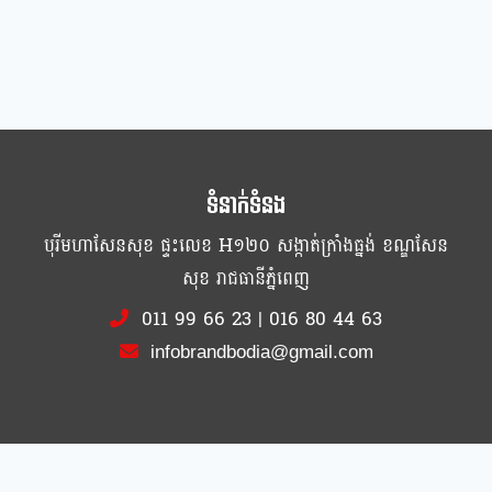
ទំនាក់ទំនង
បុរីមហាសែនសុខ ផ្ទះលេខ H១២០ សង្កាត់ក្រាំងធ្នង់ ខណ្ឌសែន
សុខ រាជធានីភ្នំពេញ
011 99 66 23
|
016 80 44 63
infobrandbodia@gmail.com