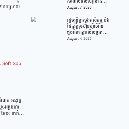
សម័យបច្ចេកវិទ្យា
សំណល់ដល់ខេត្តបាត់
កទៅបកស្រាយ
ដំបង ដើម្បីជួយលើក
August 7, 2026
កម្ពស់ប្រសិទ្ធភាពនៃការ
គ្រប់គ្រងសំណល់
រដ្ឋមន្រ្តីក្រសួងកសិកម្ម និង
ដៃគូរក្រុមហ៊ុនហ្វីលីពីន
ជួបពិភាក្សាលើលទ្ធភាព
ជំរុញការនាំចេញកសិផល
August 4, 2026
អង្ករកម្ពុជា ចូលទីផ្សារ
ហ្វីលីពីន
ាណែត អនុវត្ត
ដេចអគ្គមហា
សែន ដាក់ឱ្យ