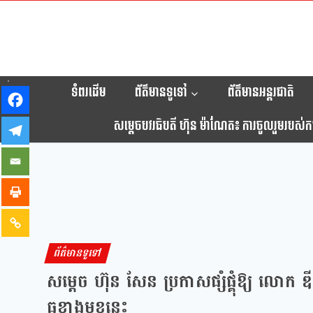
ទំពរដើម
ព័ត៌មានទូទៅ
ព័ត៌មានអន្តរជាតិ
សម្តេចបវរធិបតី ហ៊ុន ម៉ាណែត៖ ការចូលរួមរបស់កម្ព
ព័ត៌មានទូទៅ
សម្ដេច ហ៊ុន សែន ប្រកាសផ្សំផ្គុំឱ្យ លោក ឌ
ធ្នូខាងមុខនេះ