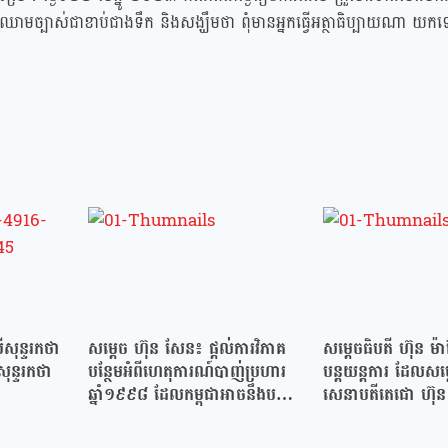
ឈាមច្បាស់ជាខាប់ជាងទឹក និងសង្ឃឹមថា ពុំមានអ្នកធ្វើអត្ថាធិប្បាយណា យ
សុន្ទរកថា
សម្ដេច ហ៊ុន សែន៖ ផ្តល់ការវិភាគ
សម្តេចធិបតី ហ៊ុន ម៉
សុន្ទរកថា
បន្ថែមអំពីហេតុការណ៍បាញ់ប្រហារ
បន្តយន្តការ ដែលសម្
ឆ្នាំ១៩៩៨ ដែលកម្ពុជាអាចនឹងបន្ត
សេនាបតីតេជោ ហ៊ុន 
សង្គ្រាម…
អនុវត្តប្រមាណ ១…