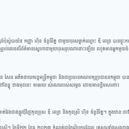
៍ប៉ុស្ត៍បាយ័ន កញ្ញា ហ៊ិន ច័ន្ទនីរ័ត្ន ជាមួយបុរសម្នាក់ឈ្មោះ ឌី ពេជ្រ បានផ្ទុះក
ុំធ្លាប់លេចលឺព័ត៌មានស្នេហាជាមួយបុរសរូបណានោះឡើយ រហូតមានអ្នកមួយ
ន អតីតនាយករដ្ឋមន្ត្រីកម្ពុជា និងជាប្រធានគណបក្សប្រជាជនកម្ពុជា បានប្រក
ហ៍ នៅខែធ្នូ ខាងមុខនេះ តាមរយៈសំណេររបស់សម្ដេច ដោយមានខ្លឹមសារថា៖
ងផ្លូវជុំវិញកូនប្រុស ឌី ពេជ្រ និងកូនស្រី ហុិន ច័ន្ទនីរ័ត្ន។ ក្នុងឋានៈជា
។
នស្រី។ ថ្ងៃទី២២ ខែធ្នូ ២០២៣ កំណត់ជាថ្ងៃរៀបការដែល គ្រួសារទាំងសងខាង 