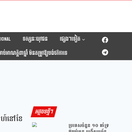
ional
ទស្សនៈយុវជន
ផ្សេងៗទៀត
់អាណត្តិ៣ឆ្នាំ មិនតម្រូវឱ្យបង់ថវិកាទេ
អត្ថបទថ្មីៗ
ិពាហ៍នៅខែ
ប្រទេសចំនួន ១០ គាំទ្រ
អ៊ុយក្រែន បង្កើតប្រព័ន្ធ