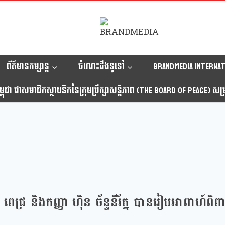
ព័ត៌មានកម្សាន្ត
ចំណេះដឹងទូទៅ
Brandmedia internat
ុជា ជាសមាជិកស្ថាបនិកនៃក្រុមប្រឹក្សាសន្តិភាព (The Board Of Peace) សម្រាប
ី ពេជ្រ និងកញ្ញា ហ៉ិន ច័ន្ទនីរ័ត្ន បានរៀបអាពាហ៍ព