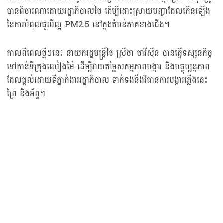
បានពិចារណាដោយរដ្ឋាភិបាលថៃ ដើម្បីដោះស្រាយបញ្ហាដែលកើនឡើង
នៃការបំពុលធូលីល្អ PM2.5 នៅក្នុងតំបន់ភាគខាងជើង។
កាលពីពេលថ្មីៗនេះ នាយករដ្ឋមន្ត្រីថៃ ស្រីថា ថាវីស៊ីន បានធ្វើទស្សនកិច្ច
ទៅកាន់ទីក្រុងឈៀងម៉ៃ ដើម្បីវាយតម្លៃសកម្មភាពបង្ការ និងបច្ចុប្បន្នភាព
ដែលផ្តល់ដោយទីភ្នាក់ងាររដ្ឋាភិបាល ទាក់ទងនឹងវិធានការបង្ការភ្លើងឆេះ
ព្រៃ និងអ័ព្ទ។