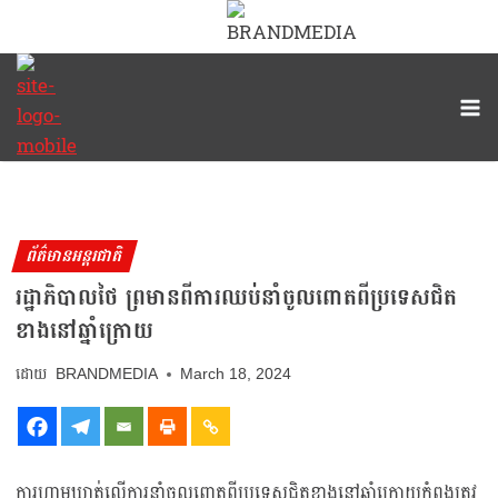
ព័ត៌មានអន្តរជាតិ
រដ្ឋាភិបាលថៃ ព្រមានពីការឈប់នាំចូលពោតពីប្រទេសជិត
ខាងនៅឆ្នាំក្រោយ
BRANDMEDIA
March 18, 2024
ការហាមឃាត់លើការនាំចូលពោតពីប្រទេសជិតខាងនៅឆ្នាំក្រោយកំពុងត្រូវ