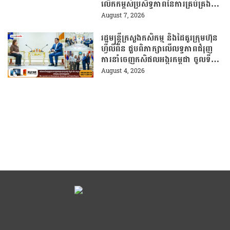
លើកកម្ពស់ប្រសិទ្ធភាពនៃការគ្រប់គ្រង
សំណល់
August 7, 2026
រដ្ឋមន្រ្តីក្រសួងកសិកម្ម និងដៃគូរក្រុមហ៊ុន
ហ្វីលីពីន ជួបពិភាក្សាលើលទ្ធភាពជំរុញ
ការនាំចេញកសិផលអង្ករកម្ពុជា ចូលទី
ផ្សារហ្វីលីពីន
August 4, 2026