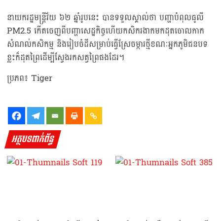
នាយករដ្ឋមន្ត្រីវ័យ ៦២ ឆ្នាំរូបនេះ បានទទួលស្គាល់ថា បញ្ហាបំពុលធូលី
PM2.5 កើតចេញពីបញ្ហាសេដ្ឋកិច្ចហើយកសិករងាកមកដុតចោលកាក
សំណល់កសិកម្ម និងរៀបចំដីសម្រាប់ធ្វើស្រែចម្ការថ្មីខណៈអ្នកភូមិជនបទ
ខ្លះក៏ដុតព្រៃដើម្បីស្វែងរកសត្វព្រៃផងដែរ។
ប្រភព៖ Tiger
អត្ថបទពាក់ព័ន្ធ