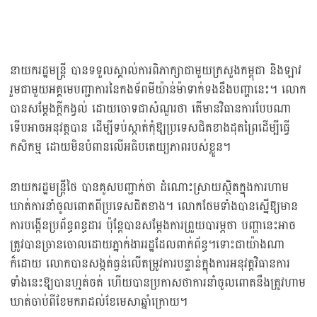
នាយករដ្ឋមន្ត្រី បានទទួលស្គាល់ការពិភាក្សាជាមួយក្រសួងកម្ពុជា និងឡាវ
រួមជាមួយអគ្គមេបញ្ជាការនៃកងទ័ពមីយ៉ាន់ម៉ាទាក់ទងនឹងបញ្ហានេះ។ លោក
បានសម្តែងក្តីកង្វល់ ដោយចោទជាសំណួរថា តើមានវិធានការបែបណា
ទើបអាចអនុវត្តបាន ដើម្បីទប់ស្កាត់កុំឱ្យប្រទេសជិតខាងដុតព្រៃដើម្បីធ្វើ
កសិកម្ម ដោយមិនបំពានលើអធិបតេយ្យភាពរបស់ខ្លួន។
នាយករដ្ឋមន្ត្រីថៃ បានគូសបញ្ជាក់ថា ដំណោះស្រាយស្ថិតក្នុងការហាម
ឃាត់ការនាំចូលពោតពីប្រទេសជិតខាង។ លោកថែមទាំងបានស្នើឱ្យមាន
ការបង្កើនប្រព័ន្ធពន្ធដារ ប៉ុន្តែបានសម្តែងការព្រួយបារម្ភថា បញ្ហានេះអាច
ត្រូវបានច្រានចោលដោយភ្នាក់ងាររដ្ឋដែលពាក់ព័ន្ធ។ទោះជាយ៉ាងណា
ក៏ដោយ លោកបានសង្កត់ធ្ងន់លើតម្រូវការបន្ទាន់ក្នុងការអនុវត្តវិធានការ
ទាំងនេះឱ្យបានហ្មត់ចត់ ហើយបានប្រកាសថាការនាំចូលពោតនឹងត្រូវហាម
ឃាត់ចាប់ពីខែមករាដល់ខែមេសាឆ្នាំក្រោយ។