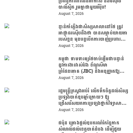
ប្រព័ន្ធការពារដែនអាកាស និងមីស៊ីល
បាលីស្ទិក រួមគ្នាជាមួយអឺរ៉ុប!
August 7, 2026
ខ្មាន់កាំភ្លើងជាសិស្សសាលានៅថៃ ត្រូវ
អាជ្ញាធរស៊ើបដឹងថា បានសម្លាប់យាយតា
របស់ខ្លួន មុនបន្តបើកការបាញ់ប្រហារនៅ
សាលារៀន
August 7, 2026
កម្ពុជា ទាមទារឲ្យថៃចាប់ផ្តើមជាបន្ទាន់
នូវការងារវាស់វែង ខ័ណ្ឌសីមា
ព្រំដែនគោគ (JBC) និងអនុញ្ញាតឱ្យ
ពលរដ្ឋភៀសសឹកវិលទៅលំនៅឋានវិញ
August 7, 2026
ដោយគ្មានការរារាំង
រដ្ឋមន្រ្តីក្រសួងអប់រំ លើកទឹកចិត្តដល់សិស្ស
ប្រឡងបាក់ឌុបឆ្នាំក្រោយៗ ឱ្យ
ជ្រើសរើសយកការប្រឡងថ្នាក់វិទ្យាសាស្ត្រ
ដើម្បីឆ្លើយតបទៅនឹងតម្រូវការធនធាន
August 7, 2026
មនុស្សក្នុងយុគសម័យបច្ចេកវិទ្យា
ជប៉ុន គ្រោងផ្តល់ឧបករណ៍កែច្នៃកាក
សំណល់ដល់ខេត្តបាត់ដំបង ដើម្បីជួយ