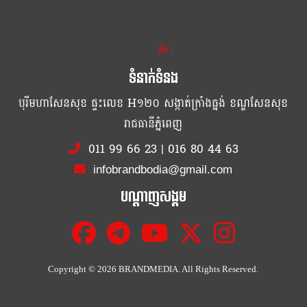
ខ្លឹម ខ្លី រហ័ស
ទំនាក់ទំនង
បុរីមហាសែនសុខ ផ្ទះលេខ H១២០ សង្កាត់ក្រាំងធ្នង់ ខណ្ឌសែនសុខ
រាជធានីភ្នំពេញ
011 99 66 23
|
016 80 44 63
infobrandbodia@gmail.com
បណ្ដាញសង្គម
Copyright ©
2026 BRANDMEDIA. All Rights Reserved.