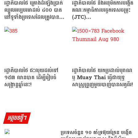
រដ្ឋាភិបាលថៃ គ្រោងដំឡើងប្រាក់
រដ្ឋាភិបាលថៃ នឹងអនុម័តការបង្កើត
ឈ្នួលអប្បបរមាដល់ ៤០០ បាត
គណៈកម្មាធិការបច្ចេកទេសចម្រុះ
នៅទូទាំងប្រទេសដែលត្រូវបានគេ
(JTC)…
ចាត់ទុកថាជារឿងស្មានមិនដល់!
រដ្ឋាភិបាលថៃ ជះលុយដល់ទៅ
រដ្ឋាភិបាលថៃ យកប្រដាល់បុរាណ
១៥៣ លានបាត ដើម្បីរៀបចំ
ឬ Muay Thai ធ្វើជាយុទ្ធ
សង្ក្រាន្តឆ្នាំនេះ!
សាស្ត្រព្រួញមួយបាញ់បានសត្វពីរ!
អត្ថបទថ្មីៗ
ប្រទេសចំនួន ១០ គាំទ្រអ៊ុយក្រែន បង្កើត