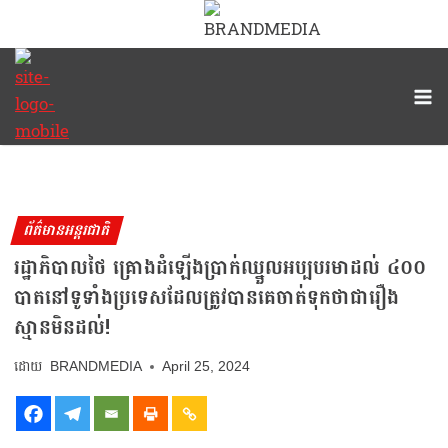
ព័ត៌មានអន្តរជាតិ
រដ្ឋាភិបាលថៃ គ្រោងដំឡើងប្រាក់ឈ្នួលអប្បបរមាដល់ ៤០០
បាតនៅទូទាំងប្រទេសដែលត្រូវបានគេចាត់ទុកថាជារឿង
ស្មានមិនដល់!
BRANDMEDIA
April 25, 2024