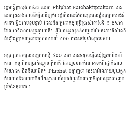
រដ្ឋមន្ត្រីក្រសួងការងារ លោក Phiphat Ratchakitprakarn បាន
លាតត្រដាងកាលពីម្សិលមិញថា រដ្ឋាភិបាលថៃបានប្រមូលផ្តុំអត្ថប្រយោជន៍
ការងារថ្មីៗជាបន្តបន្ទាប់ ដែលនឹងត្រូវដាក់ឱ្យប្រើប្រាស់នៅថ្ងៃទី ១ ឧសភា
ដែលជាទិវាពលកម្មអន្តរជាតិ។ អ្វីដែលគួរឲ្យកត់សម្គាល់បំផុតនោះគឺសំណើ
ដំឡើងប្រាក់ឈ្នួលអប្បបរមាដល់ ៤០០ បាតនៅទូទាំងប្រទេស។
អត្រាប្រាក់ឈ្នួលអប្បបរមាថ្មី ៤០០ បាត បានទទួលភ្លើងខៀវរួចហើយពី
គណៈកម្មាធិការប្រាក់ឈ្នួលត្រីភាគី ដែលរួមមានតំណាងមកពីរដ្ឋាភិបាល
និយោជក និងនិយោជិត។ Phiphat បង្ហាញថា នេះជាអំណោយមួយក្នុង
ចំណោមអំណោយមិននឹកស្មានដល់មួយចំនួនដែលរដ្ឋាភិបាលគ្រោងបញ្ចប់
ត្រឹមខែឧសភា។