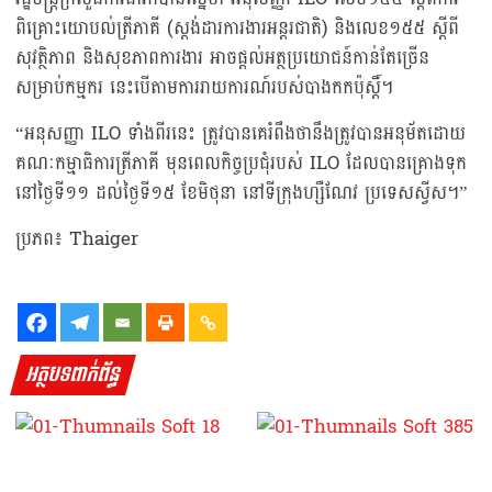
ពិគ្រោះយោបល់ត្រីភាគី (ស្តង់ដារការងារអន្តរជាតិ) និងលេខ១៥៥ ស្តីពី
សុវត្ថិភាព និងសុខភាពការងារ អាចផ្តល់អត្ថប្រយោជន៍កាន់តែច្រើន
សម្រាប់កម្មករ នេះបើតាមការរាយការណ៍របស់បាងកកប៉ុស្តិ៍។
“អនុសញ្ញា ILO ទាំងពីរនេះ ត្រូវបានគេរំពឹងថានឹងត្រូវបានអនុម័តដោយ
គណៈកម្មាធិការត្រីភាគី មុនពេលកិច្ចប្រជុំរបស់ ILO ដែលបានគ្រោងទុក
នៅថ្ងៃទី១១ ដល់ថ្ងៃទី១៥ ខែមិថុនា នៅទីក្រុងហ្សឺណែវ ប្រទេសស្វីស។”
ប្រភព៖ Thaiger
អត្ថបទពាក់ព័ន្ធ