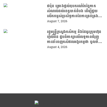
មនុស្សក្នុងយុគសម័យបច្ចេកវិទ្យា
ជប៉ុន គ្រោងផ្តល់ឧបករណ៍កែច្នៃកាក
សំណល់ដល់ខេត្តបាត់ដំបង ដើម្បីជួយ
លើកកម្ពស់ប្រសិទ្ធភាពនៃការគ្រប់គ្រង
សំណល់
August 7, 2026
រដ្ឋមន្រ្តីក្រសួងកសិកម្ម និងដៃគូរក្រុមហ៊ុន
ហ្វីលីពីន ជួបពិភាក្សាលើលទ្ធភាពជំរុញ
ការនាំចេញកសិផលអង្ករកម្ពុជា ចូលទី
ផ្សារហ្វីលីពីន
August 4, 2026