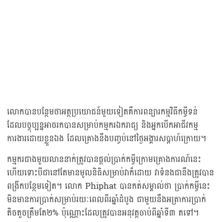
លោកបានបន្ថែមថាអត្ថប្រយោជន៍មួយទៀតគឺការពន្យារកម្មវិធីកម្ចីទន់
ដែលបច្ចុប្បន្នអាចរកបានសម្រាប់កម្មករឯករាជ្យ និងអ្នកបើកអាជីវកម្ម
ការងារដោយខ្លួនឯង ដែលគ្រោងនឹងបញ្ចប់នៅថ្ងៃអង្គារសប្តាហ៍ក្រោយ។
កម្មករជាងមួយលាននាក់ត្រូវបានផ្តល់ប្រាក់កម្ចីក្រោមគ្រោងការណ៍នេះ
ហើយទោះបីជានៅតែមានមូលនិធិសម្រាប់វាក៏ដោយ វាទំនងជានឹងត្រូវបាន
ពង្រីកបន្ថែមទៀត។ លោក Phiphat បានកត់សម្គាល់ថា ប្រាក់កម្ចីនេះ
មិនមានការប្រាក់សម្រាប់រយៈពេលពីរឆ្នាំដំបូង ជាមួយនឹងអត្រាការប្រាក់
តិចតួចត្រឹមតែ២% ប៉ុណ្ណោះដែលត្រូវបានអនុវត្តចាប់ពីឆ្នាំទី៣ តទៅ។