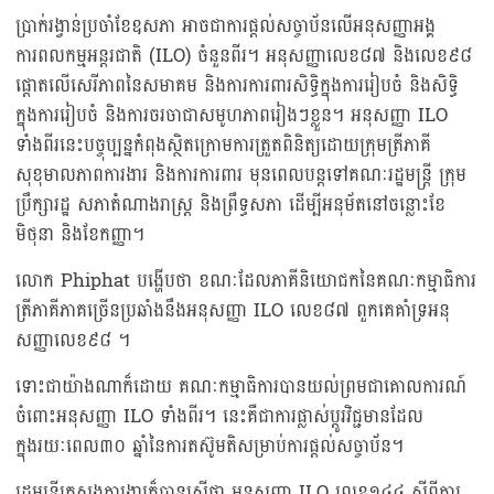
ប្រាក់រង្វាន់ប្រចាំខែឧសភា អាចជាការផ្តល់សច្ចាប័នលើអនុសញ្ញាអង្គ
ការពលកម្មអន្តរជាតិ (ILO) ចំនួនពីរ។ អនុសញ្ញាលេខ៨៧ និងលេខ៩៨
ផ្តោតលើសេរីភាពនៃសមាគម និងការការពារសិទ្ធិក្នុងការរៀបចំ និងសិទ្ធិ
ក្នុងការរៀបចំ និងការចរចាជាសមូហភាពរៀងៗខ្លួន។ អនុសញ្ញា ILO
ទាំងពីរនេះបច្ចុប្បន្នកំពុងស្ថិតក្រោមការត្រួតពិនិត្យដោយក្រុមត្រីភាគី
សុខុមាលភាពការងារ និងការការពារ មុនពេលបន្តទៅគណៈរដ្ឋមន្ត្រី ក្រុម
ប្រឹក្សារដ្ឋ សភាតំណាងរាស្រ្ត និងព្រឹទ្ធសភា ដើម្បីអនុម័តនៅចន្លោះខែ
មិថុនា និងខែកញ្ញា។
លោក Phiphat បង្ហើបថា ខណៈដែលភាគីនិយោជកនៃគណៈកម្មាធិការ
ត្រីភាគីភាគច្រើនប្រឆាំងនឹងអនុសញ្ញា ILO លេខ៨៧ ពួកគេគាំទ្រអនុ
សញ្ញាលេខ៩៨ ។
ទោះជាយ៉ាងណាក៏ដោយ គណៈកម្មាធិការបានយល់ព្រមជាគោលការណ៍
ចំពោះអនុសញ្ញា ILO ទាំងពីរ។ នេះគឺជាការផ្លាស់ប្តូរវិជ្ជមានដែល
ក្នុងរយៈពេល៣០ ឆ្នាំនៃការតស៊ូមតិសម្រាប់ការផ្តល់សច្ចាប័ន។
រដ្ឋមន្ត្រីក្រសួងការងារក៏បានស្នើថា អនុសញ្ញា ILO លេខ១៤៤ ស្តីពីការ