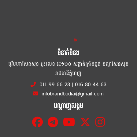
ខ្លឹម ខ្លី រហ័ស
ទំនាក់ទំនង
បុរីមហាសែនសុខ ផ្ទះលេខ H១២០ សង្កាត់ក្រាំងធ្នង់ ខណ្ឌសែនសុខ
រាជធានីភ្នំពេញ
011 99 66 23
|
016 80 44 63
infobrandbodia@gmail.com
បណ្ដាញសង្គម