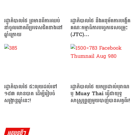
រដ្ឋាភិបាលថៃ ព្រមានពីការឈប់
រដ្ឋាភិបាលថៃ នឹងអនុម័តការបង្កើត
នាំចូលពោតពីប្រទេសជិតខាងនៅ
គណៈកម្មាធិការបច្ចេកទេសចម្រុះ
ឆ្នាំក្រោយ
(JTC)…
រដ្ឋាភិបាលថៃ ជះលុយដល់ទៅ
រដ្ឋាភិបាលថៃ យកប្រដាល់បុរាណ
១៥៣ លានបាត ដើម្បីរៀបចំ
ឬ Muay Thai ធ្វើជាយុទ្ធ
សង្ក្រាន្តឆ្នាំនេះ!
សាស្ត្រព្រួញមួយបាញ់បានសត្វពីរ!
អត្ថបទថ្មីៗ