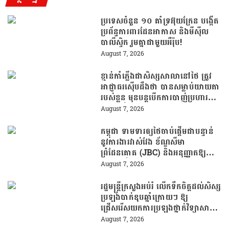
ប្រទេសចំនួន ១០ គាំទ្រអ៊ុយក្រែន បង្កើត
ប្រព័ន្ធការពារដែនអាកាស និងមីស៊ីល
បាលីស្ទិក រួមគ្នាជាមួយអឺរ៉ុប!
August 7, 2026
ខ្មាន់កាំភ្លើងជាសិស្សសាលានៅថៃ ត្រូវ
អាជ្ញាធរស៊ើបដឹងថា បានសម្លាប់យាយតា
របស់ខ្លួន មុនបន្តបើកការបាញ់ប្រហារនៅ
សាលារៀន
August 7, 2026
កម្ពុជា ទាមទារឲ្យថៃចាប់ផ្តើមជាបន្ទាន់
នូវការងារវាស់វែង ខ័ណ្ឌសីមា
ព្រំដែនគោគ (JBC) និងអនុញ្ញាតឱ្យ
ពលរដ្ឋភៀសសឹកវិលទៅលំនៅឋានវិញ
August 7, 2026
ដោយគ្មានការរារាំង
រដ្ឋមន្រ្តីក្រសួងអប់រំ លើកទឹកចិត្តដល់សិស្ស
ប្រឡងបាក់ឌុបឆ្នាំក្រោយៗ ឱ្យ
ជ្រើសរើសយកការប្រឡងថ្នាក់វិទ្យាសាស្ត្រ
ដើម្បីឆ្លើយតបទៅនឹងតម្រូវការធនធាន
August 7, 2026