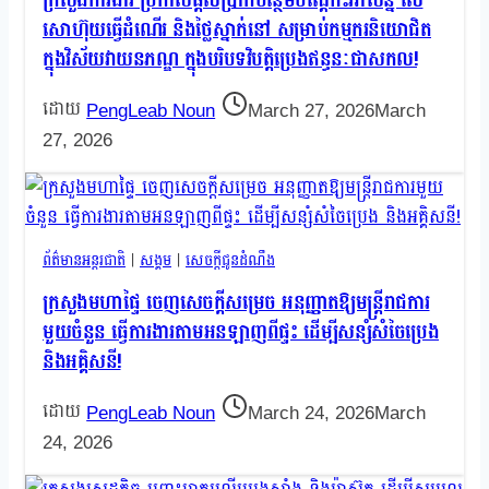
ក្រសួងការងារ ប្រកាសផ្តល់ប្រាក់បន្ថែមបណ្តោះអាសន្ន លើ
សោហ៊ុយធ្វើដំណើរ និងថ្លៃស្នាក់នៅ សម្រាប់កម្មករនិយោជិត
ក្នុងវិស័យវាយនភណ្ឌ ក្នុងបរិបទវិបត្តិប្រេងឥន្ធនៈជាសកល!
PengLeab Noun
March 27, 2026
March
27, 2026
ព័ត៌មានអន្តរជាតិ
|
សង្គម
|
សេចក្តីជូនដំណឹង
ក្រសួងមហាផ្ទៃ ចេញសេចក្តីសម្រេច អនុញ្ញាតឱ្យមន្ត្រីរាជការ
មួយចំនួន ធ្វើការងារតាមអនឡាញពីផ្ទះ ដើម្បីសន្សំសំចៃប្រេង
និងអគ្គិសនី!
PengLeab Noun
March 24, 2026
March
24, 2026