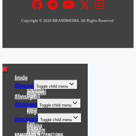
Copyright ©
2026 BRANDMEDIA. All Rights Reserved.
Clo
this
mod
ទំពរដើម
ព័ត៌មានទូទៅ
Toggle child menu
នយោបាយ
របៀបរស់នៅ
សង្គម
ព័ត៌មានអន្តរជាតិ
ព័ត៌មានកម្សាន្ត
Toggle child menu
កម្សាន្ត
សិល្បៈ
ចំណេះដឹងទូទៅ
Toggle child menu
កីឡា
បច្ចេកវិទ្យា
បរិស្ថាន
របកគំហើញ
សុខភាព
Brandmedia international