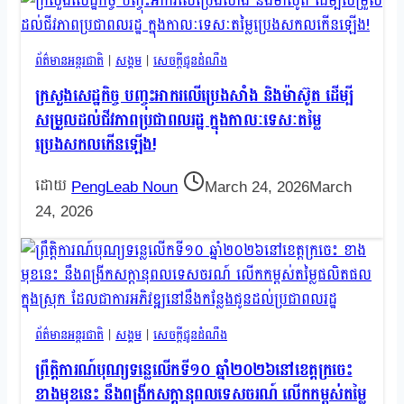
ព័ត៌មានអន្តរជាតិ
|
សង្គម
|
សេចក្តីជូនដំណឹង
ក្រសួងសេដ្ឋកិច្ច បញ្ចុះអាករលើប្រេងសាំង និងម៉ាស៊ូត ដើម្បី
សម្រួលដល់ជីវភាពប្រជាពលរដ្ឋ ក្នុងកាលៈទេសៈតម្លៃ
ប្រេងសកលកើនឡើង!
PengLeab Noun
March 24, 2026
March
24, 2026
ព័ត៌មានអន្តរជាតិ
|
សង្គម
|
សេចក្តីជូនដំណឹង
ព្រឹត្តិការណ៍បុណ្យទន្លេលើកទី១០ ឆ្នាំ២០២៦នៅខេត្តក្រចេះ
ខាងមុខនេះ នឹងពង្រីកសក្តានុពលទេសចរណ៍ លើកកម្ពស់តម្លៃ