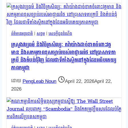
ព័ត៌មានអន្តរជាតិ
|
សង្គម
|
សេចក្តីជូនដំណឹង
ក្រសួងវប្បធម៌ និងវិចិត្រសិល្បៈ តវ៉ាយ៉ាងដាច់ខាតចំពោះវត្ត
មាន និងសកម្មភាពខុសច្បាប់របស់អាជ្ញាធរថៃ នៅប្រាសាទតា
ក្របី និងតំបន់ជុំវិញ ដែលជាទីតាំងស្ថិតនៅក្នុងដែនអធិបតេយ្យ
ភាពកម្ពុជា
PengLeab Noun
April 22, 2026
April 22,
2026