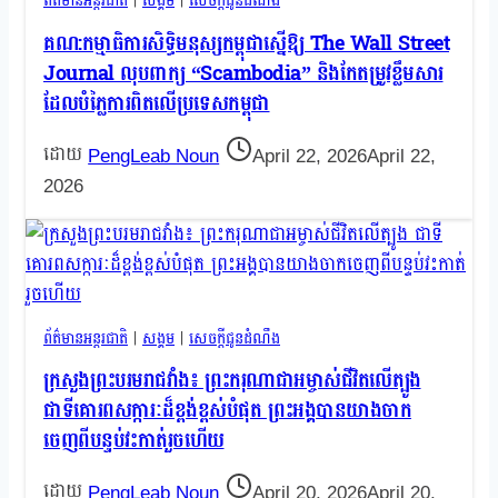
ព័ត៌មានអន្តរជាតិ
|
សង្គម
|
សេចក្តីជូនដំណឹង
គណ:កម្មាធិការសិទ្ធិមនុស្សកម្ពុជាស្នើឱ្យ The Wall Street
Journal លុបពាក្យ “Scambodia” និងកែតម្រូវខ្លឹមសារ
ដែលបំភ្លៃការពិតលើប្រទេសកម្ពុជា
PengLeab Noun
April 22, 2026
April 22,
2026
ព័ត៌មានអន្តរជាតិ
|
សង្គម
|
សេចក្តីជូនដំណឹង
ក្រសួងព្រះបរមរាជវាំង៖ ព្រះករុណាជាអម្ចាស់ជីវិតលើត្បូង
ជាទីគោរពសក្ការៈដ៏ខ្ពង់ខ្ពស់បំផុត ព្រះអង្គបានយាងចាក
ចេញពីបន្ទប់វះកាត់រួចហើយ
PengLeab Noun
April 20, 2026
April 20,