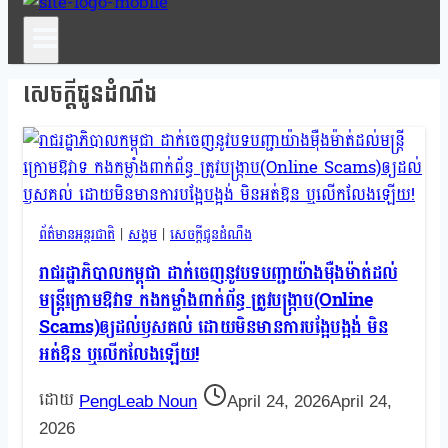
សេចក្តីជូនដំណឹង
ព័ត៌មានអន្តរជាតិ
|
សង្គម
|
សេចក្តីជូនដំណឹង
រាជរដ្ឋាភិបាលកម្ពុជា ដាក់ចេញនូវបទបញ្ជាយ៉ាងម៉ឺងម៉ាត់ដល់
មន្ត្រីក្រោមឱវាទ កងកម្លាំងពាក់ព័ន្ធ ត្រូវបង្ក្រាប(Online
Scams)ឲ្យដល់ឫសគល់ ដោយមិនមានការបង្អែបង្អង់ មិន
អត់ឱន ឬលើកលែងឡើយ!
PengLeab Noun
April 24, 2026
April 24,
2026