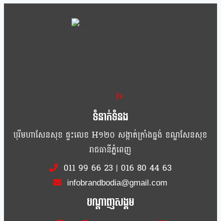
ខ្លឹម ខ្លី រហ័ស
ទំនាក់ទំនង
បុរីមហាសែនសុខ ផ្ទះលេខ H១២០ សង្កាត់ក្រាំងធ្នង់ ខណ្ឌសែនសុខ
រាជធានីភ្នំពេញ
011 99 66 23
|
016 80 44 63
infobrandbodia@gmail.com
បណ្ដាញសង្គម