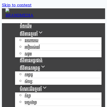
Skip to content
ទំពរដើម
ព័ត៌មានទូទៅ
នយោបាយ
របៀបរស់នៅ
សង្គម
ព័ត៌មានអន្តរជាតិ
ព័ត៌មានកម្សាន្ត
កម្សាន្ត
សិល្បៈ
ចំណេះដឹងទូទៅ
កីឡា
បច្ចេកវិទ្យា