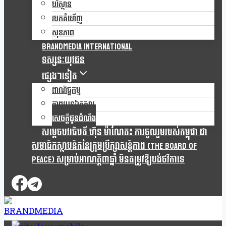
បរិស្ថាន
របកគំហើញ
សុខភាព
Brandmedia international
ទស្សនៈយុវជន
ផ្សេងៗទៀត
ពាណិជ្ជកម្ម
ភាពយន្តឯកសារ
សេចក្តីជូនដំណឹង
សម្តេចបវរធិបតី ហ៊ុន ម៉ាណែត៖ ការចូលរួមរបស់កម្ពុជា ជា
សមាជិកស្ថាបនិកនៃក្រុមប្រឹក្សាសន្តិភាព (The Board Of
Peace) សម្រាប់អាណត្តិ៣ឆ្នាំ មិនតម្រូវឱ្យបង់ថវិកាទេ