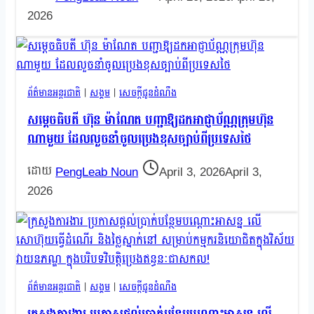
2026
ព័ត៌មានអន្តរជាតិ
|
សង្គម
|
សេចក្តីជូនដំណឹង
សម្តេចធិបតី ហ៊ុន ម៉ាណែត បញ្ជាឱ្យដកអាជ្ញាប័ណ្ណក្រុមហ៊ុន
ណាមួយ ដែលលួចនាំចូលប្រេងខុសច្បាប់ពីប្រទេសថៃ
PengLeab Noun
April 3, 2026
April 3,
2026
ព័ត៌មានអន្តរជាតិ
|
សង្គម
|
សេចក្តីជូនដំណឹង