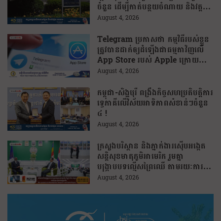
ចំនួន ដើម្បីកាត់បន្ថយចំណាយ និងវត្ត
មានការទូតដែលគ្មានប្រសិទ្ធភាព
August 4, 2026
Telegram ប្រកាសថា កម្មវិធីរបស់ខ្លួន
ត្រូវបានដាក់ឲ្យដំឡើងជាធម្មតាវិញលើ
App Store របស់ Apple ក្រោយបាត់
ខ្លួនដោយគ្មានការបញ្ជាក់ពីមូលហេតុ
August 4, 2026
កម្ពុជា-សិង្ហបុរី ពង្រឹងកិច្ចសហប្រតិបត្តិការ
ទ្វេភាគីលើវិស័យអាទិភាពសំខាន់ៗចំនួន
៤ !
August 4, 2026
ក្រសួងបរិស្ថាន និងភ្នាក់ងារស៊ើបអង្កេត
សន្តិសុខមាតុភូមិអាមេរិក រួមគ្នា
បង្រ្កាបបទល្មើសព្រៃឈើ តាមរយៈការប្រើ
ប្រាស់បច្ចេកវិទ្យា
August 4, 2026