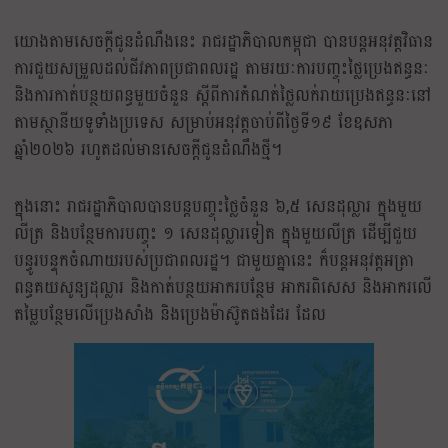
យោងតាមសេចក្តីជូនដំណឹងនេះ រាជរដ្ឋាភិបាលកម្ពុជា បានបន្តអនុវត្តវិធាន
ការជួយសម្រួលដល់ជីវភាពប្រជាពលរដ្ឋ តាមរយៈការបញ្ចុះថ្លៃប្រេងឥន្ធនៈ
និងការកាត់បន្ថយពន្ធមួយចំនួន ស្តីពីការកំណត់ថ្លៃលក់រាយប្រេងឥន្ធនៈនៅ
តាមស្ថានីយទូទាំងប្រទេស សម្រាប់អនុវត្តចាប់ពីថ្ងៃទី១៩ ខែឧសភា
ឆ្នាំ២០២៦ រហូតដល់មានសេចក្តីជូនដំណឹងថ្មី។
ក្នុងនោះ រាជរដ្ឋាភិបាលបានបន្តបញ្ចុះថ្លៃចំនួន ៦,៥ សេនដុល្លារ ក្នុងមួយ
លីត្រ និងបន្ថែមការបញ្ចុះ ១ សេនដុល្លារទៀត ក្នុងមួយលីត្រ ដើម្បីជួយ
បន្ធូរបន្ទុកចំណាយរបស់ប្រជាពលរដ្ឋ។ ជាមួយគ្នានេះ ក៏បន្តអនុវត្តអត្រា
ពន្ធគយសូន្យដុល្លារ និងកាត់បន្ថយអាករបន្ថែម អាករពិសេស និងអាករលើ
តម្លៃបន្ថែមលើប្រេងសាំង និងប្រេងម៉ាស៊ូតផងដែរ ដែល