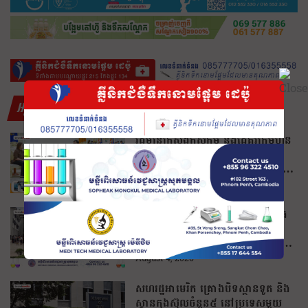
អត្ថបទថ្មីៗ
រដ្ឋមន្រ្តីក្រសួងកសិកម្ម និងដៃគូរក្រុមហ៊ុន
ហ្វីលីពីន ជួបពិភាក្សាលើលទ្ធភាពជំរុញ
ការនាំចេញកសិផលអង្ករកម្ពុជា ចូលទី
ផ្សារហ្វីលីពីន
August 4, 2026
មីយ៉ាន់ម៉ា អះអាងថា ក្រុមប្រដាប់អាវុធ
ជនជាតិភាគតិច ទទួលសំណូកពីក្រុម
ឆបោកអនឡាញ (Online Scam) ជា
ថ្នូរនឹងការជួយរត់ចូលប្រទេសថៃ!
August 4, 2026
សហរដ្ឋអាមេរិក គ្រោងបិទស្ថានទូត និង
ស្ថានកុងស៊ុលចំនួន៥ នៅប្រទេសមួយ