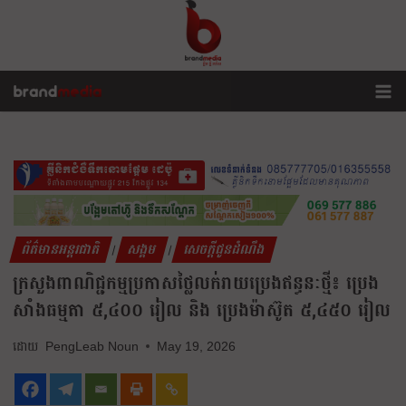
ព័ត៌មានអន្តរជាតិ
សង្គម
សេចក្តីជូនដំណឹង
|
|
ក្រសួងពាណិជ្ជកម្មប្រកាសថ្លៃលក់រាយប្រេងឥន្ធនៈថ្មី៖ ប្រេង
សាំងធម្មតា ៥,៤០០ រៀល និង ប្រេងម៉ាស៊ូត ៥,៤៥០ រៀល
PengLeab Noun
May 19, 2026