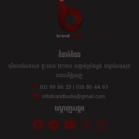
ខ្លឹម ខ្លី រហ័ស
ទំនាក់ទំនង
បុរីមហាសែនសុខ ផ្ទះលេខ H១២០ សង្កាត់ក្រាំងធ្នង់ ខណ្ឌសែនសុខ
រាជធានីភ្នំពេញ
011 99 66 23
|
016 80 44 63
infobrandbodia@gmail.com
បណ្ដាញសង្គម