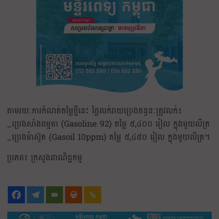
តាមរយៈការកំណត់តម្លៃថ្មីនេះ ថ្លៃលក់រាយប្រេងឥន្ធនៈត្រូវលក់៖
_ប្រេងសាំងធម្មតា (Gasoline 92) តម្លៃ ៥,៤០០ រៀល ក្នុងមួយលីត្រ
_ប្រេងម៉ាស៊ូត (Gasoil 10ppm) តម្លៃ ៥,៤៥០ រៀល ក្នុងមួយលីត្រ។
ប្រភព៖ ក្រសួងពាណិជ្ជកម្ម