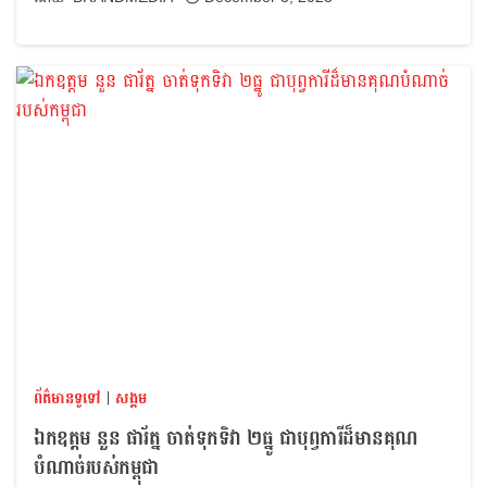
ព័ត៌មានទូទៅ
|
សង្គម
ឯកឧត្តម នួន ផារ័ត្ន ចាត់ទុកទិវា ២ធ្នូ ជាបុព្វការីដ៏មានគុណ
បំណាច់របស់កម្ពុជា