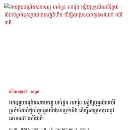
ព័ត៌មានទូទៅ
|
សង្គម
ឯកឧត្តមបណ្ឌិតសភាចារ្យ ហង់ជួន ណារ៉ុន ស្នើឱ្យបុគ្គលិកអប់រំ
គ្រប់លំដាប់ថ្នាក់ចូលរួមយ៉ាងពេញទំហឹង ដើម្បីសម្រេចបាននូវ
គោលដៅ អប់រំជាតិ
BRANDMEDIA
December 3, 2023