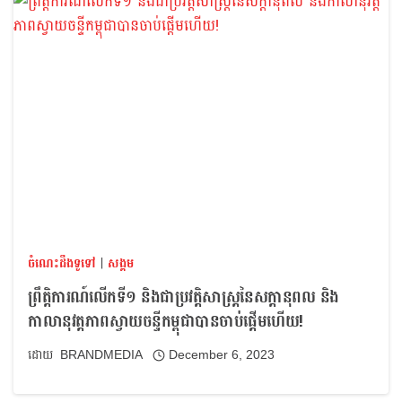
ចំណេះដឹងទូទៅ
|
សង្គម
ព្រឹត្តិការណ៍លើកទី១ និងជាប្រវត្តិសាស្រ្តនៃសក្តានុពល និង
កាលានុវត្តភាពស្វាយចន្ទីកម្ពុជាបានចាប់ផ្ដើមហើយ!
BRANDMEDIA
December 6, 2023