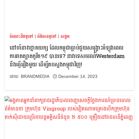
ចំណេះដឹងទូទៅ
|
ព័ត៌មានទូទៅ
|
សង្គម
នៅចាំនាវាខ្នាតយក្ស ដែលកម្ពុជាធ្លាប់ជួយសង្គ្រោះអំឡុងពេល
ការរាតត្បាតកូវីត១៩ បានទេ? នាវាទេសចរណ៍Westerdam
នឹងធ្វើរឿងមួយ ដើម្បីតបស្នងកម្ពុជាវិញ!
BRANDMEDIA
December 14, 2023