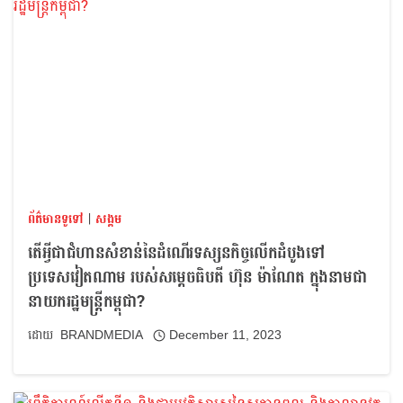
ព័ត៌មានទូទៅ
|
សង្គម
តើអ្វីជាជំហានសំខាន់នៃដំណើរទស្សនកិច្ចលើកដំបូងទៅ
ប្រទេសវៀតណាម របស់សម្ដេចធិបតី ហ៊ុន ម៉ាណែត ក្នុងនាមជា
នាយករដ្ឋមន្ត្រីកម្ពុជា?
BRANDMEDIA
December 11, 2023