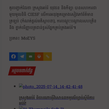
គួរបញ្ជាក់ដែរថា ក្រសួងអប់រំ យុវជន និងកីឡា បានសហការជា
មួយមូលនិធិ CIESF លើការអនុវត្តគម្រោងសៀវភៅព័ត៌មាន
ត្រឡប់ (កំណត់ផ្តល់មតិស្ថាបនា), ការបណ្ដុះបណ្តាលសហគ្រិន
និង ថ្នាក់បរិញ្ញាបត្រជាន់ខ្ពស់ផ្នែកគ្រប់គ្រងអប់រំ៕
ប្រភព៖ MoEYS
អត្ថបទពាក់ព័ន្ធ
ក្រសួងអប់រំ ពិចារណាធ្វើវិសោធនកម្មលើច្បាប់ស្តីពីការ
អប់រំ!