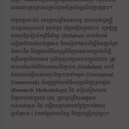
ពេលវេលាគ្រប់គ្រាន់សម្រាប់ជួយគាំទ្រសិស្សលើបញ្ហាផ្សេងៗ។
ជាមួយគ្នានេះដែរ ឯកឧត្តមបណ្ឌិតសភាចារ្យ ឧបនាយករដ្ឋមន្ត្រី
បានផ្តល់អនុសាសន៍ មួយចំនួន បន្ថែមទៀតដូចជា(១). សូមឱ្យគ្រូ
តាមមុខវិជ្ជារៀបចំកម្មវិធីសិក្សា (Syllabus) ដោយកំណត់
សៀវភៅដែលចាំបាច់ត្រូវអាន និងសៀវភៅអានដើម្បីបំពេញបន្ថែម
ចំណេះដឹង និងត្រូវមានវិធីសាស្ត្រពិនិត្យតាមដានជាប្រចាំដើម្បី
ពង្រឹងទម្លាប់នៃការអាន ឬសិក្សាស្រាវជ្រាវដោយខ្លួនឯង(២). ត្រូវ
មានការណែនាំអំពីការសរសេរនិក្ខេបបទ (Guideline) ចាប់ពី
ចំណុចចាប់ផ្តើមដល់បញ្ចប់និក្ខេបបទទាំងមូល (Conceptual
Framework) សិស្សត្រូវកំណត់វិធីសាស្ត្រសិក្សាស្រាវជ្រាវ
(Research Methodology) និង របៀបឡើងការពារ
និក្ខេបបដោយខ្លួនឯង (៣). ត្រូវបន្តពង្រឹងសមត្ថភាព
ភាសាអង់គ្លេស និង បង្កើតយន្តការវាយតម្លៃឱ្យកាន់តែមាន
ប្រសិទ្ធភាព ( វាយតម្លៃដោយសិស្ស និងគ្រូបង្រៀនដូចគ្នា)។