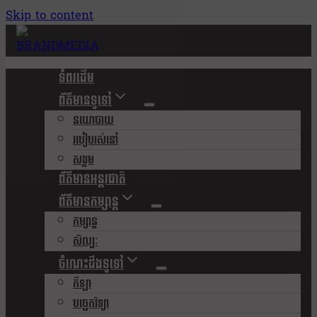
Skip to content
ទំពរដើម
ព័ត៌មានទូទៅ
នយោបាយ
របៀបរស់នៅ
សង្គម
ព័ត៌មានអន្តរជាតិ
ព័ត៌មានកម្សាន្ត
កម្សាន្ត
សិល្បៈ
ចំណេះដឹងទូទៅ
កីឡា
បច្ចេកវិទ្យា