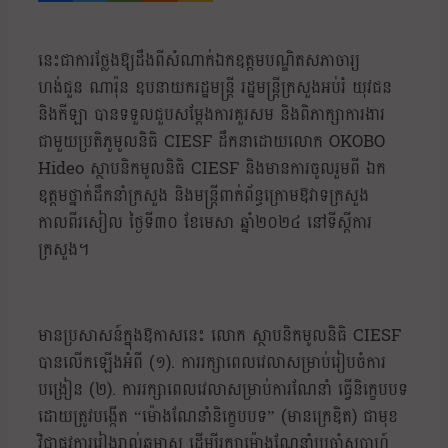
នេះជាការថ្លែងឱ្យដឹងពីសំណាក់ឯកឧត្តមបណ្ឌិតសភាចារ្យ
ហង់ជួន ណារ៉ុន ឧបនាយករដ្ឋមន្ត្រី រដ្ឋមន្ត្រីក្រសួងអប់រំ យុវជន
និងកីឡា បានទទួលជួបសម្តែងការគួរសម និងពិភាក្សាការងារ
ជាមួយប្រតិភូមូលនិធិ CIESF ដឹកនាដោយលោក OKOBO
Hideo ស្ថាបនិកមូលនិធិ CIESF និងមានការចូលរួមពី ឯក
ឧត្តមថ្នាក់ដឹកនាំក្រសួង និងមន្ត្រីពាក់ព័ន្ធក្រោមឱវាទក្រសួង
កាលពីរសៀល ថ្ងៃទី៣០ ខែមេសា ឆ្នាំ២០២៤ នៅទីស្ដីការ
ក្រសួង។
មានប្រសាសន៍ក្នុងឱកាសនេះ លោក ស្ថាបនិកមូលនិធិ CIESF
បានលើកឡើងអំពី (១). ការរក្សាពេលវេលាសម្រាប់រៀបចំការ
បង្រៀន (២). ការរក្សាពេលវេលាសម្រាប់ការណែនាំ ធ្វើនិក្ខេបបទ
ដោយត្រូវបង្កើត “ម៉ោងណែនាំនិក្ខេបបទ” (មានក្រេឌិត) ជាមុខ
វិជ្ជាផ្លូវការរៀងរាល់ឆមាស ដើម្បីរក្សាម៉ោងណែនាំប្រចាំសប្តាហ៍