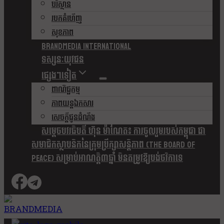
បរិស្ថាន
របកគំហើញ
សុខភាព
Brandmedia international
ទស្សនៈយុវជន
ផ្សេងៗទៀត
ពាណិជ្ជកម្ម
ភាពយន្តឯកសារ
សេចក្តីជូនដំណឹង
សម្តេចបវរធិបតី ហ៊ុន ម៉ាណែត៖ ការចូលរួមរបស់កម្ពុជា ជា
សមាជិកស្ថាបនិកនៃក្រុមប្រឹក្សាសន្តិភាព (The Board Of
Peace) សម្រាប់អាណត្តិ៣ឆ្នាំ មិនតម្រូវឱ្យបង់ថវិកាទេ