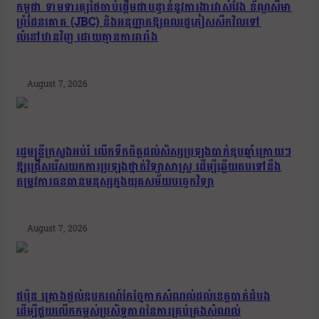
កម្ពុជា ទាមទារឲ្យថៃចាប់ផ្តើមជាបន្ទាន់នូវការងារវាស់វែង ខ័ណ្ឌសីមា
ព្រំដែនគោគ (JBC) និងអនុញ្ញាតឱ្យពលរដ្ឋភៀសសឹកវិលទៅ
លំនៅឋានវិញ ដោយគ្មានការរារាំង
August 7, 2026
រដ្ឋមន្រ្តីក្រសួងអប់រំ លើកទឹកចិត្តដល់សិស្សប្រឡងបាក់ឌុបឆ្នាំក្រោយៗ
ឱ្យជ្រើសរើសយកការប្រឡងថ្នាក់វិទ្យាសាស្ត្រ ដើម្បីឆ្លើយតបទៅនឹង
តម្រូវការធនធានមនុស្សក្នុងយុគសម័យបច្ចេកវិទ្យា
August 7, 2026
ជប៉ុន គ្រោងផ្តល់ឧបករណ៍កែច្នៃកាកសំណល់ដល់ខេត្តបាត់ដំបង
ដើម្បីជួយលើកកម្ពស់ប្រសិទ្ធភាពនៃការគ្រប់គ្រងសំណល់