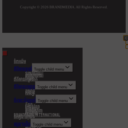
Copyright ©
2026 BRANDMEDIA. All Rights Reserved.
C
t
m
ទំពរដើម
ព័ត៌មានទូទៅ
Toggle child menu
នយោបាយ
របៀបរស់នៅ
សង្គម
ព័ត៌មានអន្តរជាតិ
ព័ត៌មានកម្សាន្ត
Toggle child menu
កម្សាន្ត
សិល្បៈ
ចំណេះដឹងទូទៅ
Toggle child menu
កីឡា
បច្ចេកវិទ្យា
បរិស្ថាន
របកគំហើញ
សុខភាព
Brandmedia international
ទស្សនៈយុវជន
ផ្សេងៗទៀត
Toggle child menu