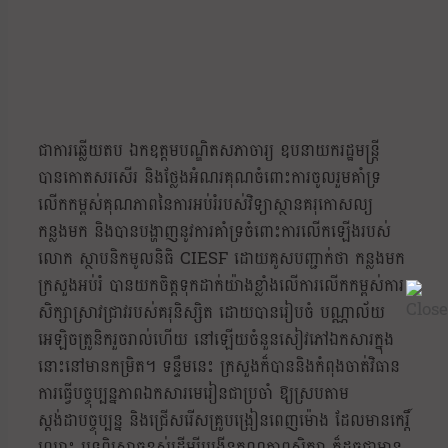
ជាការឆ្លើយតប ឯកឧត្តមបណ្ឌិតសភាចារ្យ ឧបនាយករដ្ឋមន្ត្រី
បានកោតសរសើរ និងថ្លែងអំណរគុណចំពោះការចូលរួមគាំទ្រ
លើកកម្ពស់គុណភាពនៃការអប់រំរបស់វិទ្យាស្ថានគរុកោសល្យ
កន្លងមក និងបានបង្ហាញនូវការគាំទ្រចំពោះការលើកឡើងរបស់
លោក ស្ថាបនិកមូលនិធិ CIESF ដោយគូសបញ្ជាក់ថា កន្លងមក
ក្រសួងអប់រំ បានយកចិត្តទុកដាក់យ៉ាងខ្លាំងលើការលើកកម្ពស់ការ
សិក្សាស្រាវជ្រាវរបស់គរុនិស្សិត ដោយបានរៀបចំ បណ្ណាល័យ
អេឡិចត្រូនិករួចរាល់ហើយ នៅឡើយចំនួនសៀវភៅឯកសារក្នុង
នោះនៅមានកម្រិត។ ទន្ទឹមនេះ ក្រសួងក៏បាននិងកំពុងចាត់វិធាន
ការធ្វើបច្ចុប្បន្នភាពឯកសារមេរៀនជាប្រចាំ ឱ្យស្របតាម
ស្តង់ដាបច្ចុប្បន្ន និងជ្រើសរើសគ្រូបង្រៀនពេញម៉ោង ដែលមានកេរ្តិ៍
ឈ្មោះ បទពិសោធខ្ពស់ដើម្បីបង្កើនគុណភាពសិក្សា ក៏ដូចជាមាន