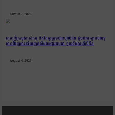
August 7, 2026
រដ្ឋមន្រ្តីក្រសួងកសិកម្ម និងដៃគូរក្រុមហ៊ុនហ្វីលីពីន ជួបពិភាក្សាលើលទ្ធ
ភាពជំរុញការនាំចេញកសិផលអង្ករកម្ពុជា ចូលទីផ្សារហ្វីលីពីន
August 4, 2026