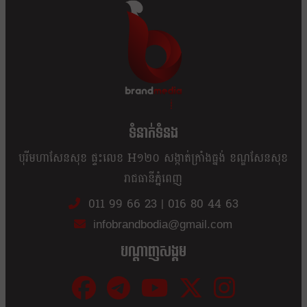
ខ្លឹម ខ្លី រហ័ស
ទំនាក់ទំនង
បុរីមហាសែនសុខ ផ្ទះលេខ H១២០ សង្កាត់ក្រាំងធ្នង់ ខណ្ឌសែនសុខ
រាជធានីភ្នំពេញ
011 99 66 23
|
016 80 44 63
infobrandbodia@gmail.com
បណ្ដាញសង្គម