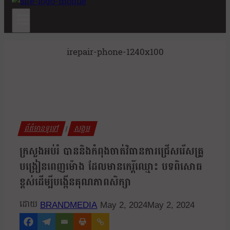
irepair-phone-1240x100
ព័ត៌មានទូទៅ
សង្គម
|
ក្រសួងអប់រំ បាននិងកំពុងចាត់វិធានការជ្រើសរើសគ្រូ
បង្រៀនពេញម៉ោង ដែលមានកេរ្តិ៍ឈ្មោះ បទពិសោធ
ខ្ពស់ដើម្បីបង្កើនគុណភាពសិក្សា
BRANDMEDIA
May 2, 2024
May 2, 2024