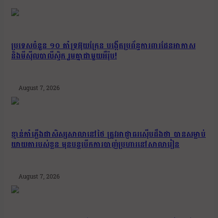
ប្រទេសចំនួន ១០ គាំទ្រអ៊ុយក្រែន បង្កើតប្រព័ន្ធការពារដែនអាកាស
និងមីស៊ីលបាលីស្ទិក រួមគ្នាជាមួយអឺរ៉ុប!
August 7, 2026
ខ្មាន់កាំភ្លើងជាសិស្សសាលានៅថៃ ត្រូវអាជ្ញាធរស៊ើបដឹងថា បានសម្លាប់
យាយតារបស់ខ្លួន មុនបន្តបើកការបាញ់ប្រហារនៅសាលារៀន
August 7, 2026