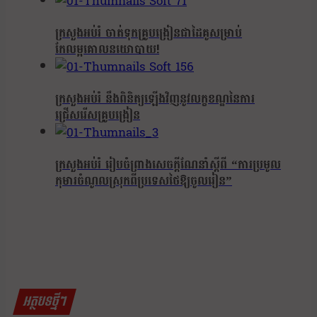
ក្រសួងអប់រំ ចាត់ទុកគ្រូបង្រៀនជាដៃគូសម្រាប់
កែលម្អគោលនយោបាយ!
ក្រសួងអប់រំ នឹងពិនិត្យឡើងវិញនូវលក្ខខណ្ឌនៃការ
ជ្រើសរើសគ្រូបង្រៀន
ក្រសួងអប់រំ រៀបចំព្រាងសេចក្តីណែនាំស្តីពី “ការប្រមូល
កុមារចំណូលស្រុកពីប្រទេសថៃឱ្យចូលរៀន”
អត្ថបទថ្មីៗ