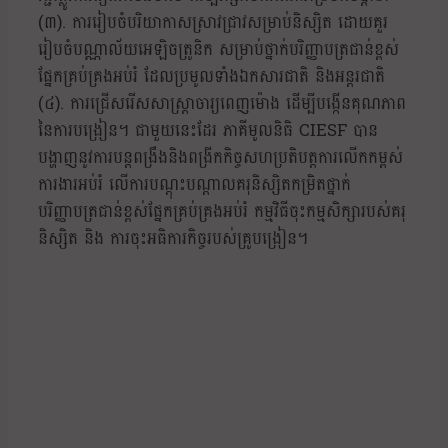
(៣). ការរៀបចំបរិយាកាសស្រាវជ្រាវសម្រាប់និស្សិត ដោយគួរ
រៀបចំបណ្ណាល័យអេឡិចត្រូនិក សម្រាប់ថ្នាក់បរិញ្ញាបត្រជាន់ខ្ពស់
ផ្នែកគ្រប់គ្រងអប់រំ ដែលប្រមូលទាំងឯកសារជាតិ និងអន្តរជាតិ
(៤). ការជ្រើសរើសសាស្ត្រាចារ្យពេញម៉ោង ដើម្បីបង្កើនគុណភាព
នៃការបង្រៀន។ ជាមួយនេះដែរ ភាគីមូលនិធិ CIESF បាន
បង្ហាញនូវការបន្តពង្រឹងនិងពង្រីកកិច្ចសហប្រតិបត្តការលើកកម្ពស់
ការងារអប់រំ លើការបណ្តុះបណ្ដាលគរុនិស្សិតកម្រិតថ្នាក់
បរិញ្ញាបត្រជាន់ខ្ពស់ផ្នែកគ្រប់គ្រងអប់រំ កម្មវិធីចុះកម្មសិក្សារបស់គរុ
និស្សិត និង ការចុះអធិការកិច្ចរបស់គ្រូបង្រៀន។