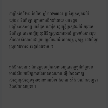
នាព្រឹកថ្ងៃទី២៨ ខែមីនា ឆ្នាំ២០២៣នេះ ប្រតិភូក្រសួងអប់រំ
យុវជន និងកីឡា ក្រោមការដឹកនាំដោយ ឯកឧត្តម
បណ្ឌិតសភាចារ្យ ហង់ជួន ណារ៉ុន រដ្ឋមន្ត្រីក្រសួងអប់រំ យុវជន
និងកីឡា បានអញ្ជើញចុះពិនិត្យស្ថានភាពអប់រំ ព្រមទាំងបានជួប
សំណេះសំណាលជាមួយបុគ្គលិកអប់រំ លោកគ្រូ អ្នកគ្រូ នៅឃុំខ្ចៅ
ស្រុកកងមាស ខេត្តកំពង់ចាម ។
ក្នុងឱកាសនោះ ឯកឧត្តមបណ្ឌិតសភាចារ្យបានប្តេជ្ញាកែប្រែមុខ
មាត់វិស័យអប់រំឱ្យកាន់តែមានគុណភាព ធ្វើយ៉ាងណាឱ្យ
សិស្សានុសិស្សទទួលបានការអប់រំទាំងចំណេះដឹង បំណិនសម្បទា
និងចរិយាសម្បទា។