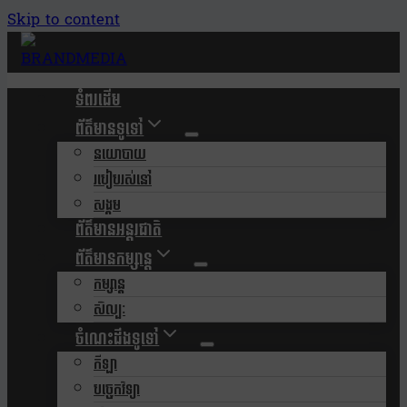
Skip to content
ទំពរដើម
ព័ត៌មានទូទៅ
នយោបាយ
របៀបរស់នៅ
សង្គម
ព័ត៌មានអន្តរជាតិ
ព័ត៌មានកម្សាន្ត
កម្សាន្ត
សិល្បៈ
ចំណេះដឹងទូទៅ
កីឡា
បច្ចេកវិទ្យា