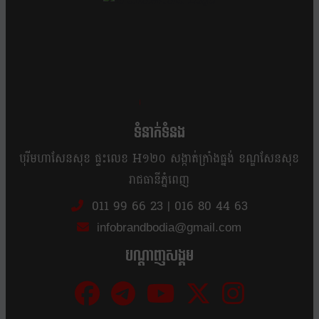
ខ្លឹម ខ្លី រហ័ស
ទំនាក់ទំនង
បុរីមហាសែនសុខ ផ្ទះលេខ H១២០ សង្កាត់ក្រាំងធ្នង់ ខណ្ឌសែនសុខ
រាជធានីភ្នំពេញ
011 99 66 23
|
016 80 44 63
infobrandbodia@gmail.com
បណ្ដាញសង្គម