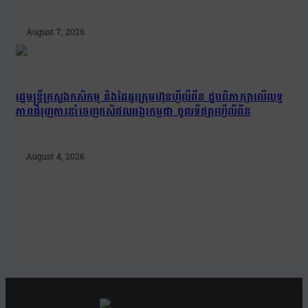
August 7, 2026
រដ្ឋមន្រ្តីក្រសួងកសិកម្ម និងដៃគូរក្រុមហ៊ុនហ្វីលីពីន ជួបពិភាក្សាលើលទ្ធ
ភាពជំរុញការនាំចេញកសិផលអង្ករកម្ពុជា ចូលទីផ្សារហ្វីលីពីន
August 4, 2026