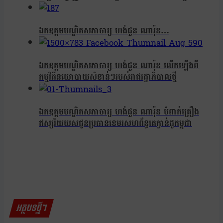
ឯកឧត្តមបណ្ឌិតសភាចារ្យ ហង់ជួន ណារ៉ុន…
ឯកឧត្តមបណ្ឌិតសភាចារ្យ ហង់ជួន ណារ៉ុន លើកឡើងពី
កម្មវិធីនយោបាយសំខាន់ៗរបស់រាជរដ្ឋាភិបាលថ្មី
ឯកឧត្តមបណ្ឌិតសភាចារ្យ ហង់ជួន ណារ៉ុន បំពាក់គ្រឿង
ឥស្សរិយយសជូនប្រធានខេមរសហព័ន្ធតេក្វាន់ដូកម្ពុជា
អត្ថបទថ្មីៗ