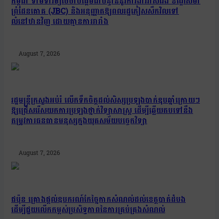
កម្ពុជា ទាមទារឲ្យថៃចាប់ផ្តើមជាបន្ទាន់នូវការងារវាស់វែង ខ័ណ្ឌសីមា
ព្រំដែនគោគ (JBC) និងអនុញ្ញាតឱ្យពលរដ្ឋភៀសសឹកវិលទៅ
លំនៅឋានវិញ ដោយគ្មានការរារាំង
August 7, 2026
រដ្ឋមន្រ្តីក្រសួងអប់រំ លើកទឹកចិត្តដល់សិស្សប្រឡងបាក់ឌុបឆ្នាំក្រោយៗ
ឱ្យជ្រើសរើសយកការប្រឡងថ្នាក់វិទ្យាសាស្ត្រ ដើម្បីឆ្លើយតបទៅនឹង
តម្រូវការធនធានមនុស្សក្នុងយុគសម័យបច្ចេកវិទ្យា
August 7, 2026
ជប៉ុន គ្រោងផ្តល់ឧបករណ៍កែច្នៃកាកសំណល់ដល់ខេត្តបាត់ដំបង
ដើម្បីជួយលើកកម្ពស់ប្រសិទ្ធភាពនៃការគ្រប់គ្រងសំណល់