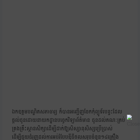
ឯកឧត្តមបណ្ឌិតសភាចារ្យ ក៏បានអញ្ជើញចែកកុំព្យូទ័របន្ទះដែល
ផ្តល់ជូនដោយនាយកដ្ឋានបច្ចេកវិទ្យាព័ត៌មាន ជូនដល់គណៈគ្រប់
គ្រងគ្រឹះស្ថានសិក្សាដើម្បីដាក់ឱ្យសិស្សានុសិស្សប្រើប្រាស់
ដើម្បីជួយជំរុញដល់ការអប់រំបែបឌីជីថលសរុបចំនួន១៤គ្រឿង