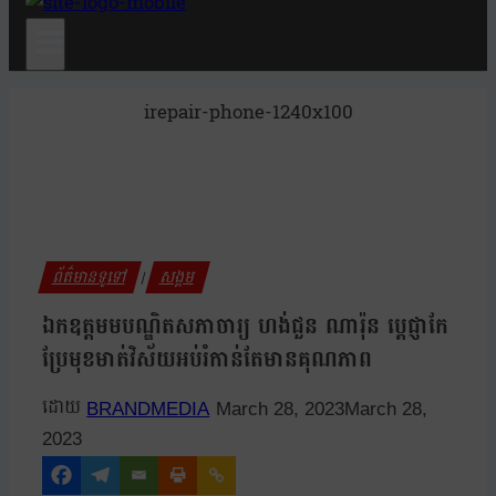
irepair-phone-1240x100
ព័ត៌មានទូទៅ
សង្គម
|
ឯកឧត្តមមបណ្ឌិតសភាចារ្យ ហង់ជួន ណារ៉ុន ប្តេជ្ញាកែ
ប្រែមុខមាត់វិស័យអប់រំកាន់តែមានគុណភាព
BRANDMEDIA
March 28, 2023
March 28,
2023