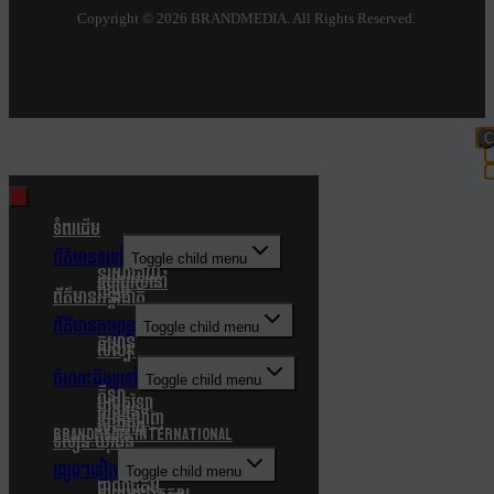
Copyright ©
2026 BRANDMEDIA. All Rights Reserved.
C
t
m
ទំពរដើម
ព័ត៌មានទូទៅ
Toggle child menu
នយោបាយ
របៀបរស់នៅ
សង្គម
ព័ត៌មានអន្តរជាតិ
ព័ត៌មានកម្សាន្ត
Toggle child menu
កម្សាន្ត
សិល្បៈ
ចំណេះដឹងទូទៅ
Toggle child menu
កីឡា
បច្ចេកវិទ្យា
បរិស្ថាន
របកគំហើញ
សុខភាព
Brandmedia international
ទស្សនៈយុវជន
ផ្សេងៗទៀត
Toggle child menu
ពាណិជ្ជកម្ម