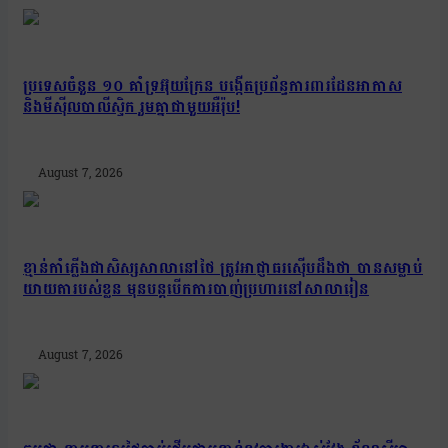
ប្រទេសចំនួន ១០ គាំទ្រអ៊ុយក្រែន បង្កើតប្រព័ន្ធការពារដែនអាកាស
និងមីស៊ីលបាលីស្ទិក រួមគ្នាជាមួយអឺរ៉ុប!
August 7, 2026
ខ្មាន់កាំភ្លើងជាសិស្សសាលានៅថៃ ត្រូវអាជ្ញាធរស៊ើបដឹងថា បានសម្លាប់
យាយតារបស់ខ្លួន មុនបន្តបើកការបាញ់ប្រហារនៅសាលារៀន
August 7, 2026