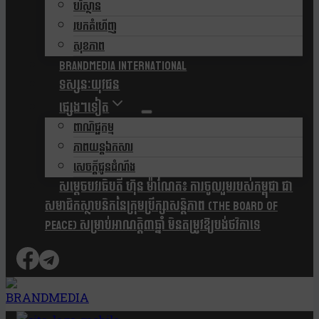
បរិស្ថាន
របកគំហើញ
សុខភាព
Brandmedia international
ទស្សនៈយុវជន
ផ្សេងៗទៀត
ពាណិជ្ជកម្ម
ភាពយន្តឯកសារ
សេចក្តីជូនដំណឹង
សម្តេចបវរធិបតី ហ៊ុន ម៉ាណែត៖ ការចូលរួមរបស់កម្ពុជា ជា
សមាជិកស្ថាបនិកនៃក្រុមប្រឹក្សាសន្តិភាព (The Board Of
Peace) សម្រាប់អាណត្តិ៣ឆ្នាំ មិនតម្រូវឱ្យបង់ថវិកាទេ