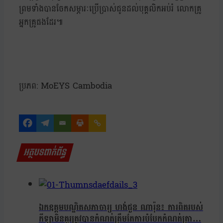
ព្រមទាំងបានចែកសម្ភារៈប្រើប្រាស់ជូនដល់បុគ្គលិកអប់រំ លោកគ្រូ
អ្នកគ្រូផងដែរ៕
ប្រភព: MoEYS Cambodia
អត្ថបទពាក់ព័ន្ធ
ឯកឧត្តមបណ្ឌិតសភាចារ្យ ហង់ជួន ណារ៉ុន៖ ការពិតរបស់
កីឡាមិនគួរត្រូវបានកំណត់ត្រឹមតែការបំបែកកំណត់ត្រា…