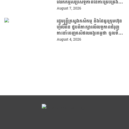
លើកកម្ពស់ប្រសិទ្ធភាពនៃការគ្រប់គ្រង
សំណល់
August 7, 2026
រដ្ឋមន្រ្តីក្រសួងកសិកម្ម និងដៃគូរក្រុមហ៊ុន
ហ្វីលីពីន ជួបពិភាក្សាលើលទ្ធភាពជំរុញ
ការនាំចេញកសិផលអង្ករកម្ពុជា ចូលទី
ផ្សារហ្វីលីពីន
August 4, 2026