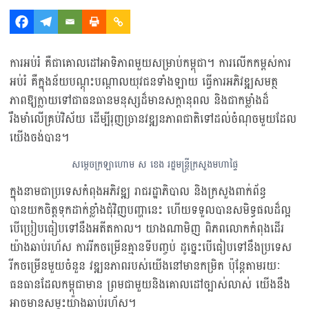
ការអប់រំ គឺជាគោលដៅអាទិភាពមួយសម្រាប់កម្ពុជា។ ការលើកកម្ពស់ការ
អប់រំ គឺក្នុងន័យបណ្ដុះបណ្ដាលយុវជនទាំងឡាយ ធ្វើការអភិវឌ្ឍសមត្ថ
ភាពឱ្យក្លាយទៅជាធនធានមនុស្សដ៏មានសក្ដានុពល និងជាកម្លាំងដ៏
រឹងមាំលើគ្រប់វិស័យ ដើម្បីរុញច្រានវឌ្ឍនភាពជាតិទៅដល់ចំណុចមួយដែល
យើងចង់បាន។
សម្ដេចក្រឡាហោម ស ខេង រដ្ឋមន្ត្រីក្រសួងមហាផ្ទៃ
ក្នុងនាមជាប្រទេសកំពុងអភិវឌ្ឍ រាជរដ្ឋាភិបាល​ និងក្រសួងពាក់ព័ន្ធ
បានយកចិត្តទុកដាក់ខ្លាំងជុំវិញបញ្ហានេះ ហើយទទួលបានសមិទ្ធផលដ៏ល្អ
បើប្រៀបធៀបទៅនឹងអតីតកាល។ យាងណាមិញ ពិភពលោកកំពុងដើរ
យ៉ាងឆាប់រហ័ស ការរីកចម្រើនគ្មានទីបញ្ចប់ ដូច្នេះបើធៀបទៅនឹងប្រទេស
រីកចម្រើនមួយចំនួន វឌ្ឍនភាពរបស់យើងនៅមានកម្រិត ប៉ុន្តែតាមរយៈ
ធនធានដែលកម្ពុជាមាន ព្រមជាមួយនិងគោលដៅច្បាស់លាស់ យើងនឹង
អាចមានសម្ទុះយ៉ាងឆាប់រហ័ស។