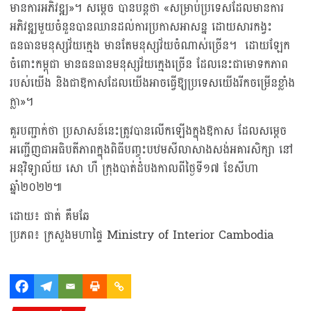
មានការអភិវឌ្ឍ»។ សម្ដេច បានបន្តថា «សម្រាប់ប្រទេសដែលមានការ
អភិវឌ្ឍមួយចំនួនបានឈានដល់ការប្រកាសអាសន្ន ដោយសារកង្វះ
ធនធានមនុស្សវ័យក្មេង មានតែមនុស្សវ័យចំណាស់ច្រើន។ ដោយឡែក
ចំពោះកម្ពុជា មានធនធានមនុស្សវ័យក្មេងច្រើន ដែលនេះជាមោទកភាព
របស់យើង​ និងជាឱកាសដែលយើងអាចធ្វើឱ្យប្រទេសយើងរីកចម្រើនខ្លាំង
ក្លា»។
គួរបញ្ជាក់ថា ប្រសាសន៍នេះត្រូវបានលើកឡើងក្នុងឱកាស ដែលសម្ដេច
អញ្ជើញជាអធិបតីភាពក្នុងពិធីបញ្ចុះបឋមសីលាសាងសង់អគារសិក្សា នៅ
អនុវិទ្យាល័យ សោ ហឺ ក្រុងបាត់ដំបងកាលពីថ្ងៃទី១៧ ខែសីហា
ឆ្នាំ២០២២៕
ដោយ៖ ផាត់ គឹមឆែ
ប្រភព៖ ក្រសួងមហាផ្ទៃ Ministry of Interior Cambodia