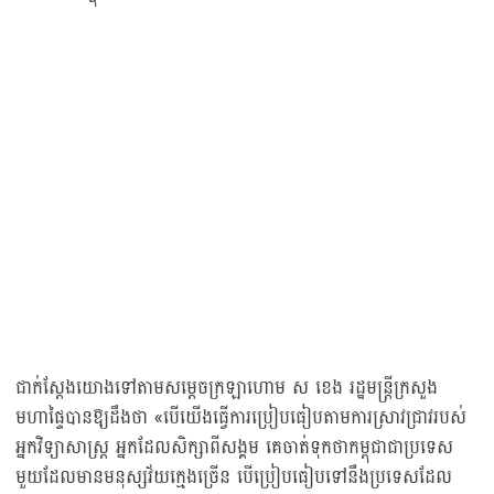
ជាក់ស្ដែងយោងទៅតាមសម្ដេចក្រឡាហោម ស ខេង រដ្ឋមន្ត្រីក្រសួង
មហាផ្ទៃបានឱ្យដឹងថា «បើយើងធ្វើការប្រៀបធៀបតាមការស្រាវជ្រាវរបស់
អ្នកវិទ្យាសាស្ត្រ អ្នកដែលសិក្សាពីសង្គម គេចាត់ទុកថាកម្ពុជាជាប្រទេស
មួយដែលមានមនុស្សវ័យក្មេងច្រើន បើប្រៀបធៀបទៅនឹងប្រទេសដែល