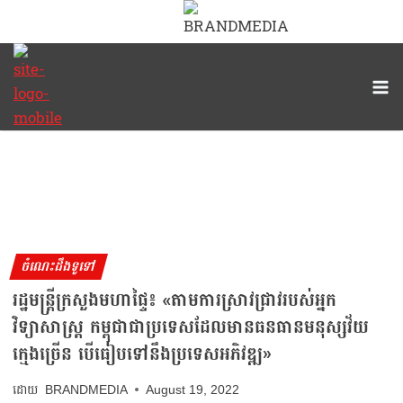
Skip
to
content
ចំណេះដឹងទូទៅ
រដ្ឋមន្ត្រីក្រសួងមហាផ្ទៃ៖ «តាមការស្រាវជ្រាវរបស់អ្នក
វិទ្យាសាស្ត្រ កម្ពុជាជាប្រទេសដែលមានធនធានមនុស្សវ័យ
ក្មេងច្រើន បើធៀបទៅនឹងប្រទេសអភិវឌ្ឍ»
BRANDMEDIA
August 19, 2022