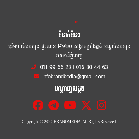
ខ្លឹម ខ្លី រហ័ស
ទំនាក់ទំនង
បុរីមហាសែនសុខ ផ្ទះលេខ H១២០ សង្កាត់ក្រាំងធ្នង់ ខណ្ឌសែនសុខ
រាជធានីភ្នំពេញ
011 99 66 23
|
016 80 44 63
infobrandbodia@gmail.com
បណ្ដាញសង្គម
Copyright ©
2026 BRANDMEDIA. All Rights Reserved.