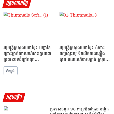
អត្ថបទពាក់ព័ន្ធ
រដ្ឋមន្ត្រីក្រសួងមហាផ្ទៃ៖ បញ្ហានៃ
រដ្ឋមន្ត្រីក្រសួងមហាផ្ទៃ៖ ចំពោះ
គ្រោះថ្នាក់ចរាចរណ៍បានក្លាយជា
បញ្ហាស្ទះលូ ទឹកលិចពេលភ្លៀង
ប្រធានបទដ៏ក្ដៅគគុក…
ធ្លាក់ គណៈអភិបាលក្រុង ស្រុក
ខណ្ឌ…
Post
#
កម្ពុជា
Tags:
អត្ថបទថ្មីៗ
ប្រទេសចំនួន ១០ គាំទ្រអ៊ុយក្រែន បង្កើត