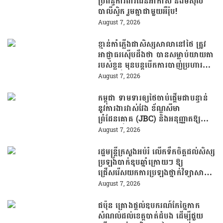
ប្រព័ន្ធការពារដែនអាកាស និងមីស៊ីល
បាលីស្ទិក រួមគ្នាជាមួយអឺរ៉ុប!
August 7, 2026
ខ្មាន់កាំភ្លើងជាសិស្សសាលានៅថៃ ត្រូវ
អាជ្ញាធរស៊ើបដឹងថា បានសម្លាប់យាយតា
របស់ខ្លួន មុនបន្តបើកការបាញ់ប្រហារនៅ
សាលារៀន
August 7, 2026
កម្ពុជា ទាមទារឲ្យថៃចាប់ផ្តើមជាបន្ទាន់
នូវការងារវាស់វែង ខ័ណ្ឌសីមា
ព្រំដែនគោគ (JBC) និងអនុញ្ញាតឱ្យ
ពលរដ្ឋភៀសសឹកវិលទៅលំនៅឋានវិញ
August 7, 2026
ដោយគ្មានការរារាំង
រដ្ឋមន្រ្តីក្រសួងអប់រំ លើកទឹកចិត្តដល់សិស្ស
ប្រឡងបាក់ឌុបឆ្នាំក្រោយៗ ឱ្យ
ជ្រើសរើសយកការប្រឡងថ្នាក់វិទ្យាសាស្ត្រ
ដើម្បីឆ្លើយតបទៅនឹងតម្រូវការធនធាន
August 7, 2026
មនុស្សក្នុងយុគសម័យបច្ចេកវិទ្យា
ជប៉ុន គ្រោងផ្តល់ឧបករណ៍កែច្នៃកាក
សំណល់ដល់ខេត្តបាត់ដំបង ដើម្បីជួយ