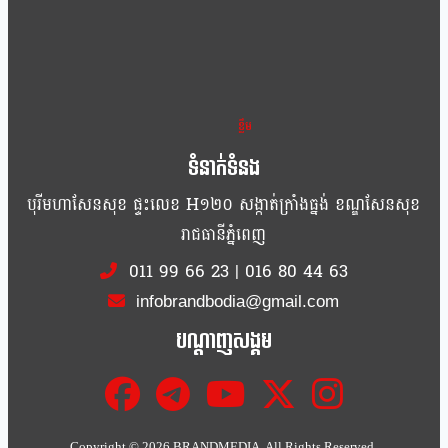
ខ្លឹម ខ្លី រហ័ស
ទំនាក់ទំនង
បុរីមហាសែនសុខ ផ្ទះលេខ H១២០ សង្កាត់ក្រាំងធ្នង់ ខណ្ឌសែនសុខ
រាជធានីភ្នំពេញ
011 99 66 23
|
016 80 44 63
infobrandbodia@gmail.com
បណ្ដាញសង្គម
Copyright ©
2026 BRANDMEDIA. All Rights Reserved.