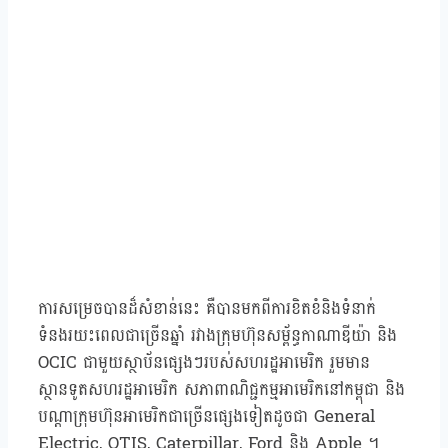
ការសម្រេចបានដ៏សំខាន់នេះ គឺបានមកពីការខិតខំនិងទំនាក់
ទំនងរយះពេលជាច្រើនឆ្នាំ រវាងក្រុមហ៊ុនសម្ព័ន្ធកាណាឌីយ៉ា និង
OCIC ជាមួយស្ថាប័នផ្សេងៗរបស់សហរដ្ឋអាមេរិក រួមមាន
ស្ថានទូតសហរដ្ឋអាមេរិក សភាពាណិជ្ជកម្មអាមេរិកនៅកម្ពុជា និង
បណ្តាក្រុមហ៊ុនអាមេរិកជាច្រើនផ្សេងទៀតដូចជា General
Electric, OTIS, Caterpillar, Ford និង Apple ។