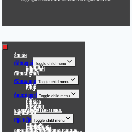
Clo
this
mod
ទំពរដើម
ព័ត៌មានទូទៅ
Toggle child menu
នយោបាយ
របៀបរស់នៅ
សង្គម
ព័ត៌មានអន្តរជាតិ
ព័ត៌មានកម្សាន្ត
Toggle child menu
កម្សាន្ត
សិល្បៈ
ចំណេះដឹងទូទៅ
Toggle child menu
កីឡា
បច្ចេកវិទ្យា
បរិស្ថាន
របកគំហើញ
សុខភាព
Brandmedia international
ទស្សនៈយុវជន
ផ្សេងៗទៀត
Toggle child menu
ពាណិជ្ជកម្ម
ភាពយន្តឯកសារ
សេចក្តីជូនដំណឹង
សម្តេចបវរធិបតី ហ៊ុន ម៉ាណែត៖ ការចូលរួម