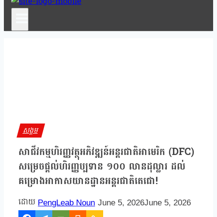
សង្គម
សាជីវកម្មហិរញ្ញវត្ថុអភិវឌ្ឍន៍អន្តរជាតិអាមេរិក (DFC)
សម្រេចផ្ដល់ហិរញ្ញប្បទាន ១០០ លានដុល្លារ ដល់
គម្រោងអាកាសយានដ្ឋានអន្តរជាតិតេជោ!
PengLeab Noun
June 5, 2026
June 5, 2026