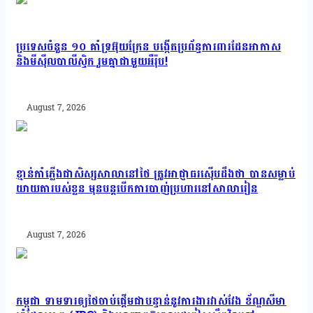
ប្រទេសចំនួន ១០ គាំទ្រអ៊ុយក្រែន បង្កើតប្រព័ន្ធការពារដែនអាកាស
និងមីស៊ីលបាលីស្ទិក រួមគ្នាជាមួយអឺរ៉ុប!
August 7, 2026
ខ្មាន់កាំភ្លើងជាសិស្សសាលានៅថៃ ត្រូវអាជ្ញាធរស៊ើបដឹងថា បានសម្លាប់
យាយតារបស់ខ្លួន មុនបន្តបើកការបាញ់ប្រហារនៅសាលារៀន
August 7, 2026
កម្ពុជា ទាមទារឲ្យថៃចាប់ផ្តើមជាបន្ទាន់នូវការងារវាស់វែង ខ័ណ្ឌសីមា