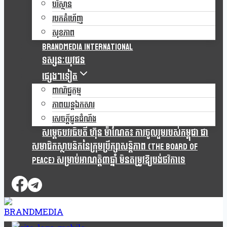
បរិស្ថាន
របកគំហើញ
សុខភាព
Brandmedia international
ទស្សនៈយុវជន
ផ្សេងៗទៀត
ពាណិជ្ជកម្ម
ភាពយន្តឯកសារ
សេចក្តីជូនដំណឹង
សម្តេចបវរធិបតី ហ៊ុន ម៉ាណែត៖ ការចូលរួមរបស់កម្ពុជា ជា
សមាជិកស្ថាបនិកនៃក្រុមប្រឹក្សាសន្តិភាព (The Board Of
Peace) សម្រាប់អាណត្តិ៣ឆ្នាំ មិនតម្រូវឱ្យបង់ថវិកាទេ