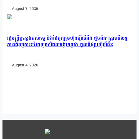
August 7, 2026
រដ្ឋមន្រ្តីក្រសួងកសិកម្ម និងដៃគូរក្រុមហ៊ុនហ្វីលីពីន ជួបពិភាក្សាលើលទ្ធ
ភាពជំរុញការនាំចេញកសិផលអង្ករកម្ពុជា ចូលទីផ្សារហ្វីលីពីន
August 4, 2026