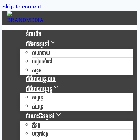
Skip to content
ទំពរដើម
ព័ត៌មានទូទៅ
នយោបាយ
របៀបរស់នៅ
សង្គម
ព័ត៌មានអន្តរជាតិ
ព័ត៌មានកម្សាន្ត
កម្សាន្ត
សិល្បៈ
ចំណេះដឹងទូទៅ
កីឡា
បច្ចេកវិទ្យា