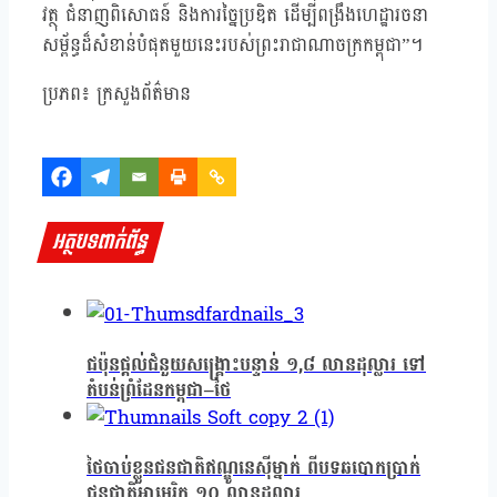
វត្ថុ ជំនាញពិសោធន៍ និងការច្នៃប្រឌិត ដើម្បីពង្រឹងហេដ្ឋារចនា
សម្ព័ន្ធដ៏សំខាន់បំផុតមួយនេះរបស់ព្រះរាជាណាចក្រកម្ពុជា”។
ប្រភព៖ ក្រសួងព័ត៌មាន
អត្ថបទពាក់ព័ន្ធ
ជប៉ុនផ្ដល់ជំនួយសង្គ្រោះបន្ទាន់ ១,៨ លានដុល្លារ ទៅ
តំបន់ព្រំដែនកម្ពុជា–ថៃ
ថៃចាប់ខ្លួនជនជាតិឥណ្ឌូនេស៊ីម្នាក់ ពីបទឆបោកប្រាក់
ជនជាតិអាមេរិក ១០ លានដុល្លារ