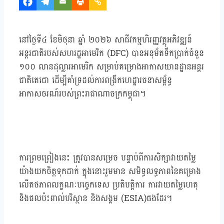
នៅថ្ងៃទី៤ ខែមិថុនា ឆ្នាំ ២០២៦ សាជីវកម្មហិរញ្ញវត្ថុអភិវឌ្ឍន៍
អន្តរជាតិរបស់សហរដ្ឋអាមេរិក (DFC) បានអនុម័តទឹកប្រាក់ចំនួន
១០០ លានដុល្លារអាមេរិក សម្រាប់គម្រោងអាកាសយានដ្ឋានអន្តរ
ជាតិតេជោ ដើម្បីគាំទ្រដល់ការពង្រីកហេដ្ឋារចនាសម្ព័ន្ធ
អាកាសចរណ៍របស់ព្រះរាជាណាចក្រកម្ពុជា។
ការព្រមព្រៀងនេះ ត្រូវបានសម្រេច បន្ទាប់ពីការសិក្សាវាយតម្លៃ
យ៉ាងយកចិត្តទុកដាក់ ក្នុងនោះរួមមាន សមិទ្ធលទ្ធភាពនៃគម្រោង
លើតថភាពលក្ខណៈបច្ចេកទេស ប្រតិបត្តិការ ការវាយតម្លៃហេតុ
និងផលប៉ះពាល់បរិស្ថាន និងសង្គម (ESIA)ផងដែរ។