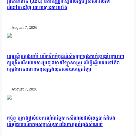
ព្រំដែនគោគ (JBC) និងអនុញ្ញាតឱ្យពលរដ្ឋភៀសសឹកវិលទៅ
លំនៅឋានវិញ ដោយគ្មានការរារាំង
August 7, 2026
រដ្ឋមន្រ្តីក្រសួងអប់រំ លើកទឹកចិត្តដល់សិស្សប្រឡងបាក់ឌុបឆ្នាំក្រោយៗ
ឱ្យជ្រើសរើសយកការប្រឡងថ្នាក់វិទ្យាសាស្ត្រ ដើម្បីឆ្លើយតបទៅនឹង
តម្រូវការធនធានមនុស្សក្នុងយុគសម័យបច្ចេកវិទ្យា
August 7, 2026
ជប៉ុន គ្រោងផ្តល់ឧបករណ៍កែច្នៃកាកសំណល់ដល់ខេត្តបាត់ដំបង
ដើម្បីជួយលើកកម្ពស់ប្រសិទ្ធភាពនៃការគ្រប់គ្រងសំណល់