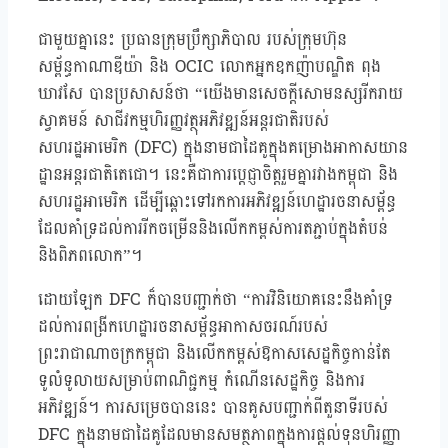
ជាមួយគ្នានេះ ប្រធានក្រុមប្រឹក្សាភិបាល របស់ក្រុមហ៊ុន
សម្ព័ន្ធកាណាឌីយ៉ា និង OCIC លោកអ្នកឧកញ៉ាបណ្ឌិត ពុង
ឃាវសែ បានប្រសាសន៍ថា “យើងមានសេចក្តីសោមនស្សរីករាយ
ស្វាគមន៍ សាជីវកម្មហិរញ្ញវត្ថុអភិវឌ្ឍន៍អន្តរជាតិរបស់
សហរដ្ឋអាមេរិក (DFC) ក្នុងនាមជាដៃគូក្នុងគម្រោងអាកាសយាន
ដ្ឋានអន្តរជាតិតេជោ។ នេះគឺជាការប្តេជ្ញាចិត្តរួមគ្នារវាងកម្ពុជា និង
សហរដ្ឋអាមេរិក ដើម្បីឆ្ពោះទៅរកការអភិវឌ្ឍន៍ហេដ្ឋារចនាសម្ព័ន្ធ
ដែលគាំទ្រដល់ការរីកចម្រើននិងលើកកម្ពស់ការតភ្ជាប់ក្នុងតំបន់
និងពិភពលោក”។
ដោយឡែក DFC ក៏បានបញ្ជាក់ថា “ការវិនិយោគនេះនឹងគាំទ្រ
ដល់ការពង្រីកហេដ្ឋារចនាសម្ព័ន្ធអាកាសចរណ៍របស់
ព្រះរាជាណាចក្រកម្ពុជា និងលើកកម្ពស់ឱកាសសេដ្ឋកិច្ចកាន់តែ
ទូលំទូលាយសម្រាប់ពាណិជ្ជកម្ម កំណើនសេដ្ឋកិច្ច និងការ
អភិវឌ្ឍន៍។ ការសម្រេចបាននេះ បានគូសបញ្ជាក់ពីតួនាទីរបស់
DFC ក្នុងនាមជាដៃគូដែលមានសមត្ថភាពក្នុងការផ្តល់ទុនហិរញ្ញា