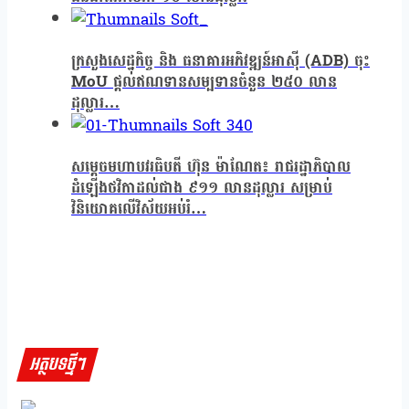
ក្រសួងសេដ្ឋកិច្ច និង ធនាគារអភិវឌ្ឍន៍អាស៊ី (ADB) ចុះ
MoU ផ្តល់ឥណទានសម្បទានចំនួន ២៥០ លាន
ដុល្លារ…
សម្តេចមហាបវរធិបតី ហ៊ុន ម៉ាណែត៖ រាជរដ្ឋាភិបាល
ដំឡើងថវិកាដល់ជាង ៩១១ លានដុល្លារ សម្រាប់
វិនិយោគលើវិស័យអប់រំ…
អត្ថបទថ្មីៗ