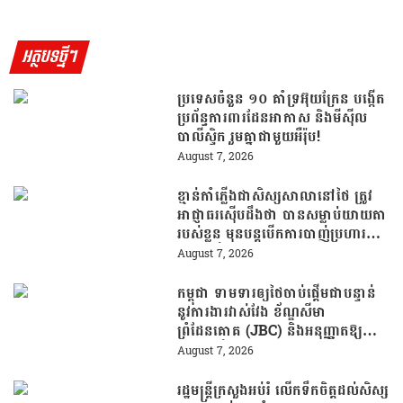
អត្ថបទថ្មីៗ
ប្រទេសចំនួន ១០ គាំទ្រអ៊ុយក្រែន បង្កើត
ប្រព័ន្ធការពារដែនអាកាស និងមីស៊ីល
បាលីស្ទិក រួមគ្នាជាមួយអឺរ៉ុប!
August 7, 2026
ខ្មាន់កាំភ្លើងជាសិស្សសាលានៅថៃ ត្រូវ
អាជ្ញាធរស៊ើបដឹងថា បានសម្លាប់យាយតា
របស់ខ្លួន មុនបន្តបើកការបាញ់ប្រហារនៅ
សាលារៀន
August 7, 2026
កម្ពុជា ទាមទារឲ្យថៃចាប់ផ្តើមជាបន្ទាន់
នូវការងារវាស់វែង ខ័ណ្ឌសីមា
ព្រំដែនគោគ (JBC) និងអនុញ្ញាតឱ្យ
ពលរដ្ឋភៀសសឹកវិលទៅលំនៅឋានវិញ
August 7, 2026
ដោយគ្មានការរារាំង
រដ្ឋមន្រ្តីក្រសួងអប់រំ លើកទឹកចិត្តដល់សិស្ស