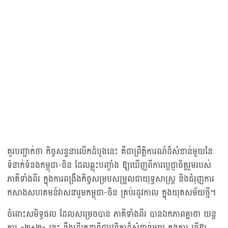
គួរបញ្ជាក់ថា កិច្ចសន្ទនាលើកដំបូងនេះ គឺជាព្រឹត្តិការណ៍ដ៏សំខាន់មួយនៃ
ទំនាក់ទំនងកម្ពុជា-ចិន ដែលឆ្លុះបញ្ចាំង ឱ្យឃើញពីការប្តេជ្ញាចិត្តរួមរបស់
ភាគីទាំងពីរ ក្នុងការពង្រឹងកិច្ចសម្របសម្រួលជាយុទ្ធសាស្ត្រ និងជំរុញការ
កសាងសហគមន៍វាសនារួមកម្ពុជា-ចិន គ្រប់រដូវកាល ក្នុងយុគសម័យថ្មី។
ចំពោះសមិទ្ធផល ដែលសម្រេចបាន ភាគីទាំងពីរ បានឯកភាពគ្នាថា យន្ត
ការ «២+២» នេះ នឹងដើរតួនាទីជាវេទិកាដ៏សំខាន់មួយ ក្នុងការ ធ្វើឱ្យ