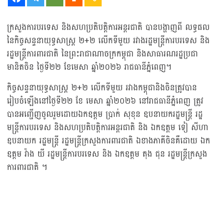
ក្រសួងការបរទេស និងសហប្រតិបត្តិការអន្តរជាតិ បានបង្ហាញពី លទ្ធផល
នៃកិច្ចសន្ទនាយុទ្ធសាស្ត្រ ២+២ លើកទីមួយ រវាងរដ្ឋមន្ត្រីការបរទេស និង
រដ្ឋមន្ត្រីការពារជាតិ នៃព្រះរាជាណាចក្រកម្ពុជា និងសាធារណរដ្ឋប្រជា
មានិតចិន ថ្ងៃទី២២ ខែមេសា ឆ្នាំ២០២៦ រាជធានីភ្នំពេញ។
កិច្ចសន្ទនាយុទ្ធសាស្ត្រ ២+២ លើកទីមួយ រវាងកម្ពុជានិងចិនត្រូវបាន
រៀបចំឡើងនៅថ្ងៃទី២២ ខែ មេសា ឆ្នាំ២០២៦ នៅរាជធានីភ្នំពេញ ត្រូវ
បានអញ្ជើញចូលរួមដោយឯកឧត្តម ប្រាក់ សុខុន ឧបនាយករដ្ឋមន្ត្រី រដ្ឋ
មន្ត្រីការបរទេស និងសហប្រតិបត្តិការអន្តរជាតិ និង ឯកឧត្តម ទៀ សីហា
ឧបនាយក រដ្ឋមន្ត្រី រដ្ឋមន្ត្រីក្រសួងការពារជាតិ ឯខាងភាគីចិនគឺដោយ ឯក
ឧត្តម វ៉ាង យី រដ្ឋមន្ត្រីការបរទេស និង ឯកឧត្តម តុង ជុន រដ្ឋមន្ត្រីក្រសួង
ការពារជាតិ ។