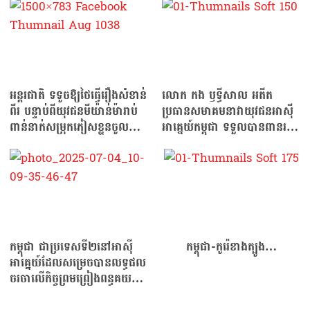
អន្តរជាតិ ទទូចឱ្យថៃធ្វើរឿងសំខាន់
លោក កង ឫទ្ធីសាល អតីត
ពីរ បន្ទាប់ពីយុវជនមីយ៉ាន់ម៉ារាប់
ប្រធានសមាគមនាវាយុវជនអាស៊ី
ពាន់នាក់សម្រុកភៀសខ្លួនចូល
អាគ្នេយ៍កម្ពុជា ទទួលបានពានរ
ប្រទេសថៃ…
ង្វាន់អ្នកដឹកនាំឆ្នើម…
កម្ពុជា ជាប្រទេសទី២នៅអាស៊ី
កម្ពុជា-កូរ៉េខាងត្បូង…
អាគ្នេយ៍ដែលសម្រេចបានលទ្ធផល
ចរចាលើកិច្ចព្រមព្រៀងពន្ធគយ
បដិការជាមួយសហរដ្ឋអាម៉េរិក!