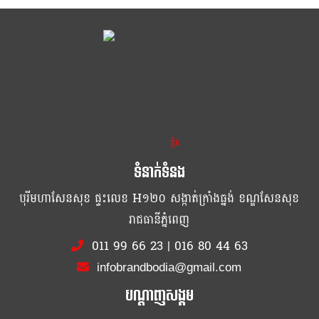
ខ្លឹម ខ្លី រហ័ស
ទំនាក់ទំនង
បុរីមហាសែនសុខ ផ្ទះលេខ H១២០ សង្កាត់ក្រាំងធ្នង់ ខណ្ឌសែនសុខ
រាជធានីភ្នំពេញ
011 99 66 23
|
016 80 44 63
infobrandbodia@gmail.com
បណ្ដាញសង្គម