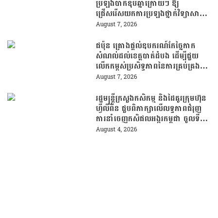
ប្រឡងបាក់ឌុបឆ្នាំក្រោយៗ ឱ្យ
ជ្រើសរើសយកការប្រឡងថ្នាក់វិទ្យាសាស្ត្រ
ដើម្បីឆ្លើយតបទៅនឹងតម្រូវការធនធាន
August 7, 2026
មនុស្សក្នុងយុគសម័យបច្ចេកវិទ្យា
ជប៉ុន គ្រោងផ្តល់ឧបករណ៍កែច្នៃកាក
សំណល់ដល់ខេត្តបាត់ដំបង ដើម្បីជួយ
លើកកម្ពស់ប្រសិទ្ធភាពនៃការគ្រប់គ្រង
សំណល់
August 7, 2026
រដ្ឋមន្រ្តីក្រសួងកសិកម្ម និងដៃគូរក្រុមហ៊ុន
ហ្វីលីពីន ជួបពិភាក្សាលើលទ្ធភាពជំរុញ
ការនាំចេញកសិផលអង្ករកម្ពុជា ចូលទី
ផ្សារហ្វីលីពីន
August 4, 2026