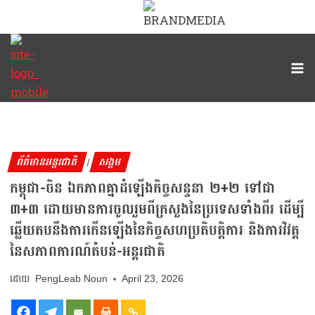
ព័ត៌មានអន្តរជាតិ
សង្គម
|
កម្ពុជា-ចិន ឯកភាពគ្នាដំឡើងកិច្ចសន្ទនា ២+២ ទៅជា
៣+៣ ដោយមានការចូលរួមពីក្រសួងនៃប្រទេសទាំងពីរ ដើម្បី
ឆ្លើយតបនឹងការកើនឡើងនៃកិច្ចសហប្រតិបត្តិការ និងការវិវត្ត
នៃសភាពការណ៍តំបន់-អន្តរជាតិ
PengLeab Noun
April 23, 2026