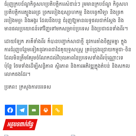
ជំរុញក្របខ័ណ្ឌកិច្ចសហប្រតិបត្តិការសំខាន់ៗ រួមមានក្របខ័ណ្ឌ កិច្ចសហ
ប្រតិបត្តិការត្បូងពេជ្រ ច្រករបៀងឧស្សាហកម្ម និងបច្ចេកវិទ្យា និងច្រក
របៀងមច្ឆា និងអង្ករ ដែលនឹងបន្ត ជំរុញឱ្យមានលទ្ធផលជាក់ស្តែង និង
មានផលប្រយោជន៍ទៅវិញទៅមកសម្រាប់ប្រទេស និងប្រជាជនទាំងពីរ។
ដោយឡែក ភាគីទាំងពីរ ក៏បានបញ្ជាក់សាជាថ្មី នូវការតាំងចិត្តរួមគ្នា ក្នុង
ការជំរុញបន្ថែមទៀតនូវភាពជាដៃគូយុទ្ធសាស្ត្រ គ្រប់ជ្រុងជ្រោយកម្ពុជា-ចិន
ដែលមិនត្រឹមតែរួមចំណែកដល់វិបុលភាពនៃប្រទេសទាំងពីរប៉ុណ្ណោះទេ
ប៉ុន្តែ ថែមទាំងដើម្បីសន្តិភាព ស្ថិរភាព និងការអភិវឌ្ឍក្នុងតំបន់ និងសកល
លោកផងដែរ។
ប្រភព៖ ក្រសួងការបរទេស
អត្ថបទពាក់ព័ន្ធ