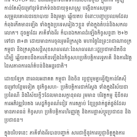
កាន់តែស៊ីជម្រៅនូវទំនាក់ទំនងជាយុទ្ធសាស្ត្រ បង្កើនការសម្រប
សម្រួលគោលនយោបាយ និងរួមគ្នា ឆ្លើយតប ចំពោះបញ្ហាប្រឈមដែល
កំពុងកើតមានឡើង ទាំងក្នុងប្រទេសរៀងៗខ្លួន ទាំងក្នុងតំបន់និងសកល
លោក។ ដូចគ្នាដែរ ភាគីទាំងពីរ ក៏បានឯកភាពដំឡើងកិច្ចសន្ទនា ២+២
ទៅជា ៣+៣ ដោយមានការចូលរួមពីក្រសួង មហាផ្ទៃនៃព្រះរាជាណាចក្រ
កម្ពុជា និងក្រសួងសន្តិសុខសាធារណៈនៃសាធារណៈរដ្ឋប្រជាមានិតចិន
ដើម្បី ឆ្លើយតបនឹងការកើនឡើងនៃកិច្ចសហប្រតិបត្តិការទ្វេភាគី និងការវិវត្ត
នៃសភាពការណ៍តំបន់និងអន្តរជាតិ។
ដោយឡែក នាពេលអនាគត កម្ពុជា និងចិន ប្ដេជ្ញារួមគ្នាធ្វើឱ្យកាន់តែស៊ី
ជម្រៅបន្ថែមទៀត នូវកិច្ចសហ- ប្រតិបត្តិការជាក់ស្តែង ទាំងក្នុងវិស័យជា
ប្រពៃណី និងវិស័យថ្មីៗដែលមានសក្តានុពល រួមមាន បរិវត្តកម្ម ឌីជីថល
ការអភិវឌ្ឍបៃតង សេដ្ឋកិច្ចពណ៌ខៀវ ការតភ្ជាប់ ខ្សែច្រវាក់ផ្គត់ផ្គង់ដែល
មានភាពធន់ កិច្ចសហ ប្រតិបត្តិការហិរញ្ញវត្ថុ និងការផ្លាស់ប្តូរប្រជាជន និង
ប្រជាជន។
ក្នុងបរិបទនេះ ភាគីទាំងពីរបានបញ្ជាក់ សារជាថ្មីនូវការប្តេជ្ញាចិត្តក្នុងការ