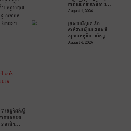
ភាគីលើវិស័យអាទិភាព
។ កម្ពុជាបាន
សំខាន់ៗចំនួន ៤ !
August 4, 2026
្បន្ន សមាគម
ិស័យ ឯកជន។
ក្រសួងបរិស្ថាន និង
ភ្នាក់ងារស៊ើបអង្កេតសន្តិ
សុខមាតុភូមិអាមេរិក រួម
គ្នា បង្រ្កាបបទល្មើស
August 4, 2026
ព្រៃឈើ តាមរយៈការប្រើ
ប្រាស់បច្ចេកវិទ្យា
ខេត្តកំពង់ស្ពឺ
នាការឃោសនា
ងសមាជិក