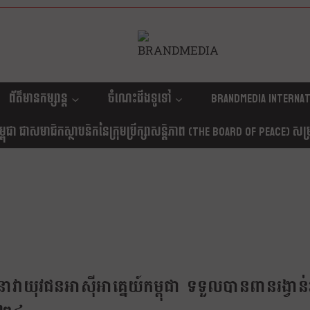
ព័ត៌មានកម្សាន្ត
ចំណេះដឹងទូទៅ
Brandmedia internat
ុជា ជាសមាជិកស្ថាបនិកនៃក្រុមប្រឹក្សាសន្តិភាព (The Board Of Peace) សម្រាប
ុវជនអាស៊ីអាគ្នេយ៍កម្ពុជា ទទួលបានពានរង្វាន់អ្