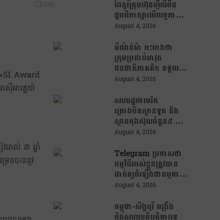
ដៃគូរក្រុមហ៊ុនហ្វីលីពីន
ជួបពិភាក្សាលើលទ្ធភាព
ជំរុញការនាំចេញកសិផល
August 4, 2026
អង្ករកម្ពុជា ចូលទីផ្សារ
ហ្វីលីពីន
មីយ៉ាន់ម៉ា អះអាងថា
ក្រុមប្រដាប់អាវុធ
ជនជាតិភាគតិច ទទួល
ួល «SI Award
សំណូកពីក្រុម
August 4, 2026
ាស៊ីអាគ្នេយ៍
ឆបោកអនឡាញ
(Online Scam) ជាថ្នូរ
សហរដ្ឋអាមេរិក
នឹងការជួយរត់ចូល
គ្រោងបិទស្ថានទូត និង
ប្រទេសថៃ!
ស្ថានកុងស៊ុលចំនួន៥ នៅ
ប្រទេសមួយចំនួន ដើម្បី
August 4, 2026
កាត់បន្ថយចំណាយ និង
ងរាល់ ៣ ឆ្នាំ
វត្តមានការទូតដែលគ្មាន
Telegram ប្រកាសថា
ម្រេចបាននូវ
ប្រសិទ្ធភាព
កម្មវិធីរបស់ខ្លួនត្រូវបាន
ដាក់ឲ្យដំឡើងជាធម្មតា
វិញលើ App Store
August 4, 2026
របស់ Apple ក្រោយ
បាត់ខ្លួនដោយគ្មានការ
កម្ពុជា-សិង្ហបុរី ពង្រឹង
បញ្ជាក់ពីមូលហេតុ
កិច្ចសហប្រតិបត្តិការទ្វេ
រយុវជនក្នុង