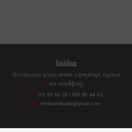
ព្រឹទ្ធសភា…
ទំនាក់ទំនង
បុរីមហាសែនសុខ ផ្ទះលេខ H១២០ សង្កាត់ក្រាំងធ្នង់ ខណ្ឌសែន
សុខ រាជធានីភ្នំពេញ
011 99 66 23
|
016 80 44 63
infobrandbodia@gmail.com