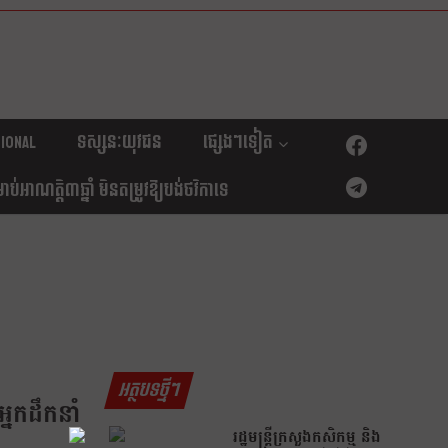
ional
ទស្សនៈយុវជន
ផ្សេងៗទៀត
់អាណត្តិ៣ឆ្នាំ មិនតម្រូវឱ្យបង់ថវិកាទេ
អត្ថបទថ្មីៗ
នកដឹកនាំ
រដ្ឋមន្រ្តីក្រសួងកសិកម្ម និង