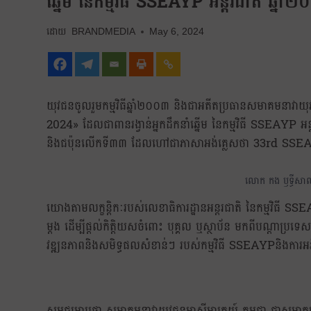
ឆ្នើម នៃកម្មវិធី SSEAYP អន្តរជាតិ ឆ្នាំ
BRANDMEDIA
May 6, 2024
យុវជនចូលរួមកម្មវិធីឆ្នាំ២០០៣ និងជាអតីតប្រធានសមាគមនាវ
2024» ដែលជាពានរង្វាន់អ្នកដឹកនាំឆ្នើម នៃកម្មវិធី SSEAYP អន្តរជ
និងជប៉ុនលើកទី៣៣ ដែលហៅជាភាសាអង់គ្លេសថា 33rd SS
លោក កង ឫទ្ធីសាល 
យោងតាមលក្ខន្តិកៈរបស់លេខាធិការដ្ឋានអន្តរជាតិ នៃកម្មវិធី SSEAY
ម្តង ដើម្បីផ្តល់កិតិ្តយសចំពោះ បុគ្គល ឬស្ថាប័ន មកពីបណ្តាប្រ
វឌ្ឍនភាពនិងសមិទ្ធផលសំខាន់ៗ របស់កម្មវិធី SSEAYPនិងការ
សូមជម្រាបថា សមាគមនាវាយុវជនអាស៊ីអាគ្នេយ៍ កម្ពុជា ជាសមាគមអតីតអ