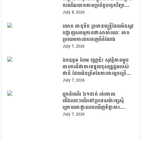
ករណីឆបោកតាមប្រព័ន្ធបច្ចេកវិទ្យា
(Online Scams)
July 8, 2026
លោក អានុទីន ព្រមានមន្ត្រីដែលមិនសូវ
បង្ហាញសកម្មភាពជាសាធារណៈ អាច
ប្រឈមការដកចេញពីតំណែង
July 7, 2026
ឯកឧត្តម ហែម វណ្ណឌី៖ សុវត្ថិភាពម្ហូប
អាហារគឺជាការទទួលខុសត្រូវរួមរបស់
ជាតិ ដែលមិនត្រឹមតែការពារអ្នកប្រើ
ប្រាស់ប៉ុណ្ណោះទេ ថែមទាំងពង្រឹងភាព
July 7, 2026
ប្រកួតប្រជែងរបស់កម្ពុជា
អ្នកដំណើរ ៦១នាក់ រត់ចោល
ជើងហោះហើរទៅប្រទេសម៉ាឡេស៊ី
ក្រោយអាជ្ញាធររកឃើញទិដ្ឋាការ
ក្លែងក្លាយ
July 7, 2026