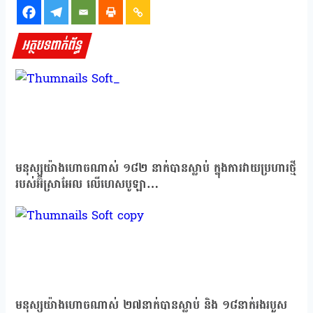
អត្ថបទពាក់ព័ន្ធ
មនុស្សយ៉ាងហោចណាស់ ១៨២ នាក់បានស្លាប់ ក្នុងការវាយប្រហារថ្មី
របស់អ៊ីស្រាអែល លើហេសបូឡា…
មនុស្សយ៉ាងហោចណាស់ ២៧នាក់បានស្លាប់ និង ១៨នាក់រងរបួស