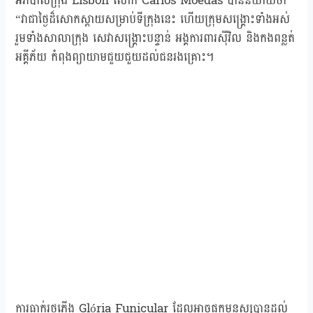
អភិបាលក្រុង Lisbon លោក Carlos Moedas បាននិយាយថា
“វាជាថ្ងៃដ៏សោកស្តាយសម្រាប់ទីក្រុងនេះ ហើយក្រុមសង្គ្រោះទាំងអស់
រួមទាំងសាលាក្រុង សេវាសង្គ្រោះបន្ទាន់ អង្គការពារស៊ីវិល និងកងពន្លត់
អគ្គីភ័យ កំពុងព្យាយាមជួយជួយដល់ជនរងគ្រោះ។
ការធ្លាក់រថភ្លើង Glória Funicular ដែលអាចផ្ទុកមនុស្សបានដល់