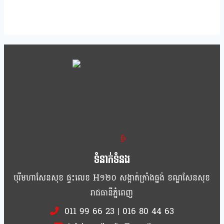
ខ្លឹម ខ្លី រហ័ស
ទំនាក់ទំនង
បុរីមហាសែនសុខ ផ្ទះលេខ H១២០ សង្កាត់ក្រាំងធ្នង់ ខណ្ឌសែនសុខ
រាជធានីភ្នំពេញ
011 99 66 23
|
016 80 44 63