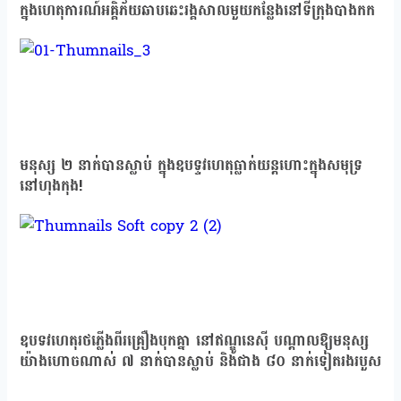
ក្នុងហេតុការណ៍អគ្គិភ័យឆាបឆេះរង្គសាលមួយកន្លែងនៅទីក្រុងបាងកក
មនុស្ស ២ នាក់បានស្លាប់ ក្នុងឧបទ្ទវហេតុធ្លាក់យន្តហោះក្នុងសមុទ្រ
នៅហុងកុង!
ឧបទវហេតុរថភ្លើងពីរគ្រឿងបុកគ្នា នៅឥណ្ឌូនេស៊ី បណ្តាលឱ្យមនុស្ស
យ៉ាងហោចណាស់ ៧ នាក់បានស្លាប់ និងជាង ៨០ នាក់ទៀតរងរបួស