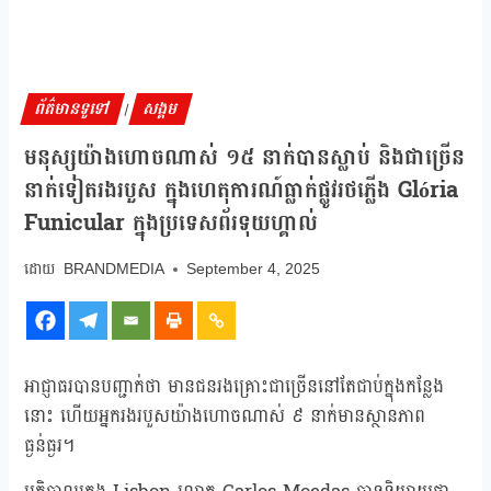
ព័ត៌មានទូទៅ
សង្គម
|
មនុស្សយ៉ាងហោចណាស់ ១៥ នាក់បានស្លាប់ និងជាច្រើន
នាក់ទៀតរងរបួស ក្នុងហេតុការណ៍ធ្លាក់ផ្លូវរថភ្លើង Glória
Funicular ក្នុងប្រទេសព័រទុយហ្គាល់
BRANDMEDIA
September 4, 2025
អាជ្ញាធរបានបញ្ជាក់ថា មានជនរងគ្រោះជាច្រើននៅតែជាប់ក្នុងកន្លែង
នោះ ហើយអ្នករងរបួសយ៉ាងហោចណាស់ ៩ នាក់មានស្ថានភាព
ធ្ងន់ធ្ងរ។