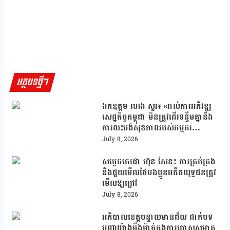
អត្ថបទថ្មីៗ
ឯកឧត្តម ហេង សួរ៖ «រាល់ការអភិវឌ្ឍ
សេដ្ឋកិច្ចកម្ពុជា មិនត្រូវដើរទន្ទឹមគ្នានឹង
ការលះបង់សុខភាពរបស់កម្មករ
និយោជិតនោះឡើយ»
July 8, 2026
សម្ដេចតេជោ ហ៊ុន សែន៖ ការគ្រប់គ្រង
និងជួយមើលថែបងប្អូនអតីតយុទ្ធជនត្រូវ
មើលឱ្យជ្រៅ
July 8, 2026
អភិបាលខេត្តបន្ទាយមានជ័យ ដាក់បទ
បញ្ជាយ៉ាងម៉ឹងម៉ាត់ក្នុងការបោសសម្អាត