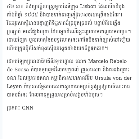
៤២ នាក់ គឺជាប្រវត្តិសាស្ត្រមួយនៃទីក្រុង Lisbon ដែលបើកដំបូង
តាំងពីឆ្នាំ ១៨៨៥ និងបានទាក់ទាញភ្ញៀវទេសចរជាច្រើនផងដែរ។
វីដេអូរសាក្សីបានបង្ហាញពីទិដ្ឋភាពដ៏ច្របូកច្របល់ បន្ទាប់ពីរថភ្លើង
ក្រឡាប់ មានផ្សែងហុយ ដែលអ្នកដំណើរខ្លះព្យាយាមចេញតាមកញ្ចក់។
ដោយឡែក មូលហេតុនៃឧបទ្ទវហេតុនេះនៅតែមិនទាន់ច្បាស់នៅឡើយ
ហើយក្រុមប៉ូលីសកំពុងស៊ើបអង្កេតយ៉ាងយកចិត្តទុកដាក់។
ដោយឡែកប្រធានាធិបតីព័រទុយហ្គាល់ លោក Marcelo Rebelo
de Sousa ក៏បានចូលរួមរំលែកទុក្ខដល់ គ្រួសារសព និងជនរងគ្រោះ
ខណៈដែលប្រធានគណៈកម្មាធិការសហភាពអឺរ៉ុប Ursula von der
Leyen ក៏បានសម្ដែងការសោកស្តាយតាមប្រព័ន្ធផ្សព្វផ្សាយចំពោះការ
បាត់បង់នេះ ដែលជាទុក្ខព្រួយសម្រាប់សង្គមទាំងមូល។
ប្រភព៖ CNN