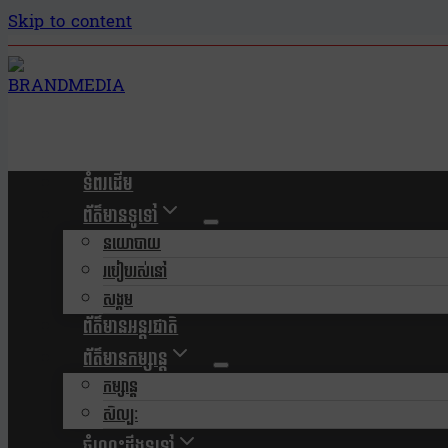
Skip to content
ទំពរដើម
ព័ត៌មានទូទៅ
នយោបាយ
របៀបរស់នៅ
សង្គម
ព័ត៌មានអន្តរជាតិ
ព័ត៌មានកម្សាន្ត
កម្សាន្ត
សិល្បៈ
ចំណេះដឹងទូទៅ