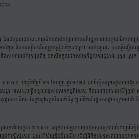
2024
ាផ្ទៃ និងជាប្រធានគណៈកម្មាធិការជាតិសម្រាប់ការអភិវឌ្ឍតាមបែបប្រជាធិបតេយ្យ
្សា និងការជ្រើសរើសគ្រូបង្រៀនកិច្ចសន្យា។ ការជំរុញនេះ បានធ្វើឡើងបន្ទ
និងការងារអប់រំក្រៅប្រព័ន្ធ មកស្ថិតក្នុងដែនសមត្ថកិច្ចរបស់រដ្ឋបាល ក្រុង 
របស់ គ.ជ.អ.ប. នាព្រឹកថ្ងៃទី១២ ខែកញ្ញា ឆ្នាំ២០២៤ នៅទីស្តីការក្រសួងមហា
់ សេដ្ឋា ទេសរដ្ឋមន្រ្តីទទួលបន្ទុកបេសកកម្មពិសេស និងជាអនុប្រធានអចិន្រ្តៃយ៍ គ.ជ
ដ្ឋលេខាធិការ នៃក្រសួងស្ថាប័នពាក់ព័ន្ធ ថ្នាក់ដឹកនាំរដ្ឋបាលថ្នាក់ក្រោមជាត
នស្នើឱ្យលេខាធិការដ្ឋាន គ.ជ.អ.ប. សម្របសម្រួលជាមួយក្រសួងស្ថាប័នជំនាញដើម
មណ៍ស្នើសុំសេវា ដូចជាវិស័យុត្តិធម៌ជាដើម ដើម្បីពិនិត្យលទ្ធភាពបន្ថែមប្រភេទស