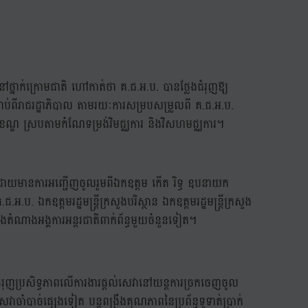
នៅថ្នាក់ក្រោមជាតិ ហៅកាត់ថា គ.ជ.អ.ប. បានថ្លែងជំរុញឱ្យ
ាប់ពីរាជរដ្ឋាភិបាល តាមរយៈការសម្របសម្រួលពី គ.ជ.អ.ប.
ស្រុក ខណ្ឌ ស្របតាមកំណែទម្រង់វិមជ្ឈការ និងវិសហមជ្ឈការ។
ផ្ទៃ ដោយមានការអញ្ជើញចូលរួមពីឯកឧត្តម កើត រិទ្ធ ឧបនាយក
.អ.ប. ឯកឧត្តមរដ្ឋមន្រ្តីក្រសួងបរិស្ថាន ឯកឧត្តមរដ្ឋមន្រ្តីក្រសួង
ិ និងតំណាងអង្គការអន្តរជាតិពាក់ព័ន្ធមួយចំនួនទៀត។
្បីជំរុញប្រសិទ្ធភាពលើការងារផ្ដល់សេវានៅយន្តការច្រកចេញចូល
េវាចាំបាច់ផ្សេងទៀត បន្តពង្រឹងគុណភាពនៃប្រព័ន្ធទូទាត់ប្រាក់