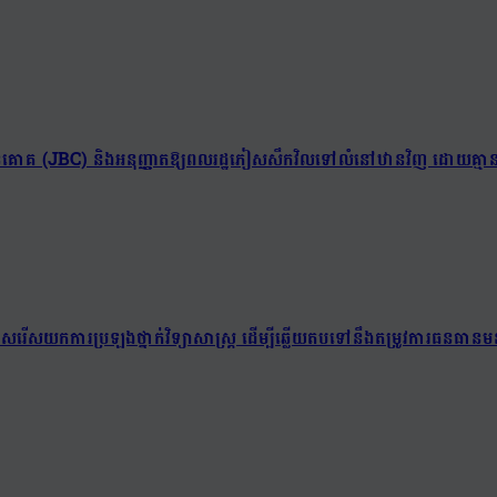
ព្រំដែនគោគ (JBC) និងអនុញ្ញាតឱ្យពលរដ្ឋភៀសសឹកវិលទៅលំនៅឋានវិញ ដោយគ្មាន
យជ្រើសរើសយកការប្រឡងថ្នាក់វិទ្យាសាស្ត្រ ដើម្បីឆ្លើយតបទៅនឹងតម្រូវការធនធានមន