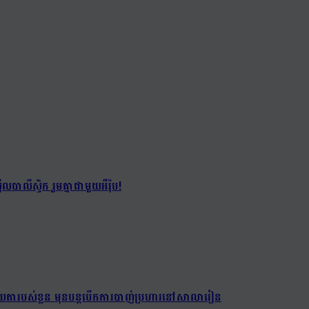
បាលីស្ទិក រួមគ្នាជាមួយអឺរ៉ុប!
់យាយតារបស់ខ្លួន មុនបន្តបើកការបាញ់ប្រហារនៅសាលារៀន