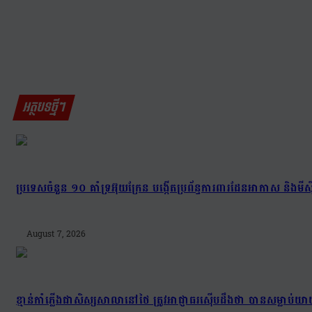
អត្ថបទថ្មីៗ
ប្រទេសចំនួន ១០ គាំទ្រអ៊ុយក្រែន បង្កើតប្រព័ន្ធការពារដែនអាកាស និងមីស៊ីល
August 7, 2026
ខ្មាន់កាំភ្លើងជាសិស្សសាលានៅថៃ ត្រូវអាជ្ញាធរស៊ើបដឹងថា បានសម្លាប