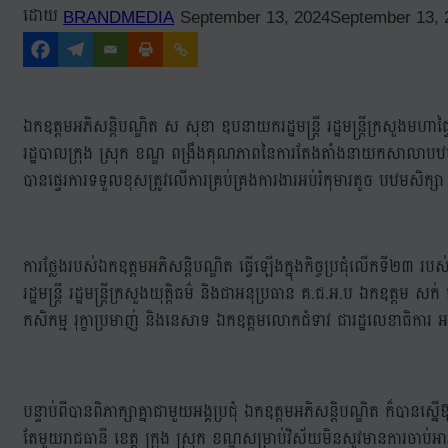
BRANDMEDIA
September 13, 2024
September 13, 
ឯកឧត្តមអភិសន្តិបណ្ឌិត ស សុខា ឧបនាយករដ្ឋមន្រ្តី រដ្ឋមន្រ្តីក្រសួងមហ
រដ្ឋបាលក្រុង ស្រុក ខណ្ឌ ពង្រឹងគុណភាពនៃការតែងតាំងនាយកសាលាបឋមសិក
បានផ្ទេរការទទួលខុសត្រូវលើការគ្រប់គ្រងការងារអប់រំកុមារតូច បឋមសិក្សា 
ការថ្លែងរបស់ឯកឧត្តមអភិសន្តិបណ្ឌិត ធ្វើឡើងក្នុងកិច្ចប្រជុំលើកទី២៣ 
រដ្ឋមន្រ្តី រដ្ឋមន្រ្តីក្រសួងយុត្តិធម៌ និងជាអនុប្រធាន គ.ជ.អ.ប ឯកឧត្តម សក
កសិកម្ម រុក្ខាប្រមាញ់ និងនេសាទ ឯកឧត្តមលោកជំទាវ ជារដ្ឋលេខាធិការ អនុរ
បន្ទាប់ពីបានពិភាក្សាគ្នាជាមួយអង្គប្រជុំ ឯកឧត្តមអភិសន្តិបណ្ឌិត ក៏បា
តែមួយរាជធានី ខេត្ត ក្រុង ស្រុក ខណ្ឌសម្រាប់វិស័យមិនសូវមានការចាប់អារម្