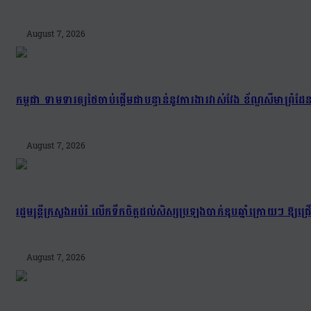
August 7, 2026
កម្ពុជា ទាមទារឲ្យថៃចាប់ផ្តើមជាបន្ទាន់នូវការងារវាស់វែង ខ័ណ្ឌសីមា
August 7, 2026
រដ្ឋមន្រ្តីក្រសួងអប់រំ លើកទឹកចិត្តដល់សិស្សប្រឡងបាក់ឌុបឆ្នាំក្រោយៗ ឱ្
August 7, 2026