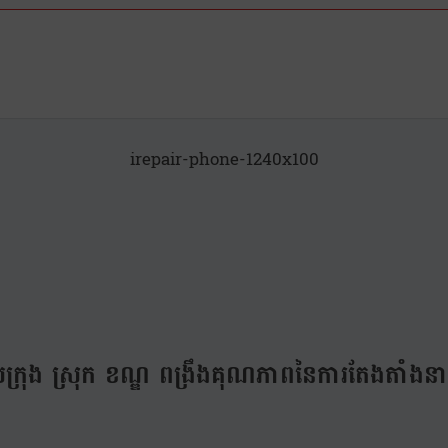
irepair-phone-1240x100
ឋបាលក្រុង ស្រុក ខណ្ឌ ពង្រឹងគុណភាពនៃការតែងតា