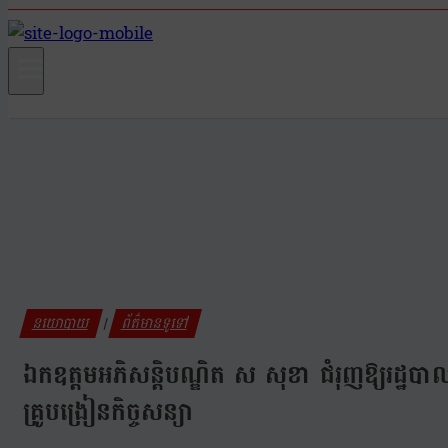
នយោបាយ
ព័ត៌មានទូទៅ
|
ឯកឧត្តមអភិសន្តិបណ្ឌិត ស សុខា ជំរុញឱ្យរដ្
គ្រូបង្រៀនកិច្ចសន្យា