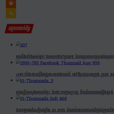
អត្ថបទពាក់ព័ន្ធ
មកដឹងទាំងអស់គ្នា! ឯកសារ២៩ប្រភេទ ដែលច្រកចេញចូលតែមួយក្រុ
«ទោះបីជាការធ្វើវិមជ្ឈការមុខងារអប់រំ ទៅឱ្យរដ្ឋបាលក្រុង ស្រុក 
រដ្ឋមន្ត្រីក្រសួងមហាផ្ទៃ៖ ចំពោះបញ្ហាស្ទះលូ ទឹកលិចពេលភ្លៀងធ
ឯកឧត្តមអភិសន្តិបណ្ឌិត ស សុខា កំណត់គោលការណ៍ផ្ដល់ក្របខ័ណ្