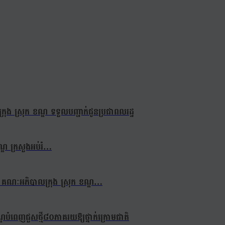
ង ស្រុក ខណ្ឌ ទទួលបញ្ជាក់ជូនប្រជាពលរដ្ឋ
ខណ្ឌ ក្រសួងអប់រំ…
្លាក់ គណៈអភិបាលក្រុង ស្រុក ខណ្ឌ…
ឌបំពេញជួសថ្មី៨០ភាគរយឱ្យថ្នាក់ក្រោមជាតិ