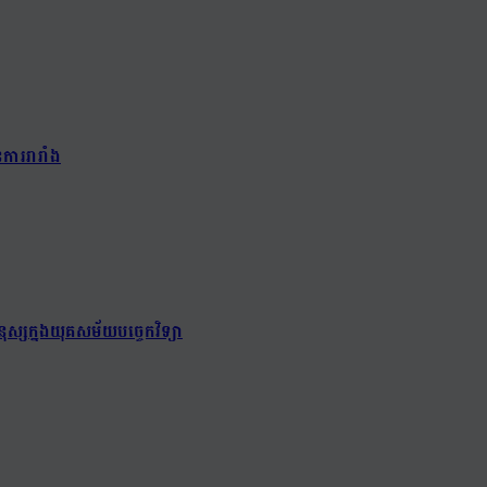
ការរារាំង
ុស្សក្នុងយុគសម័យបច្ចេកវិទ្យា