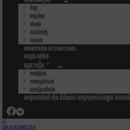
កីឡា
បច្ចេកវិទ្យា
បរិស្ថាន
របកគំហើញ
សុខភាព
Brandmedia international
ទស្សនៈយុវជន
ផ្សេងៗទៀត
ពាណិជ្ជកម្ម
ភាពយន្តឯកសារ
សេចក្តីជូនដំណឹង
សម្តេចបវរធិបតី ហ៊ុន ម៉ាណែត៖ ការចូលរួមរបស់កម្ពុជា ជាសមាជិកស