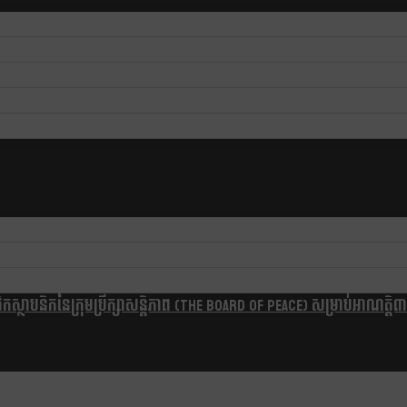
្ថាបនិកនៃក្រុមប្រឹក្សាសន្តិភាព (The Board Of Peace) សម្រាប់អាណត្តិ៣ឆ្នា