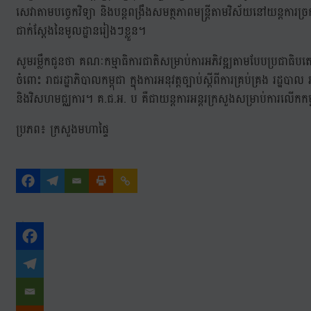
សេវាតាមបច្ចេកវិទ្យា និងបន្តពង្រឹងសមត្ថភាពមន្រ្តីតាមវិស័យនៅយន្តក
ជាក់ស្ដែងនៃមូលដ្ឋានរៀងៗខ្លួន។
សូមរម្លឹកជូនថា គណៈកម្មាធិការជាតិសម្រាប់ការអភិវឌ្ឍតាមបែបប្រជាធិប
ចំពោះ រាជរដ្ឋាភិបាលកម្ពុជា ក្នុងការអនុវត្តច្បាប់ស្តីពីការគ្រប់គ្រង រដ្ឋ
និងវិសហមជ្ឈការ។ គ.ជ.អ. ប គឺជាយន្តការអន្តរក្រសួងសម្រាប់ការលើកកម្
ប្រភព៖ ក្រសួងមហាផ្ទៃ