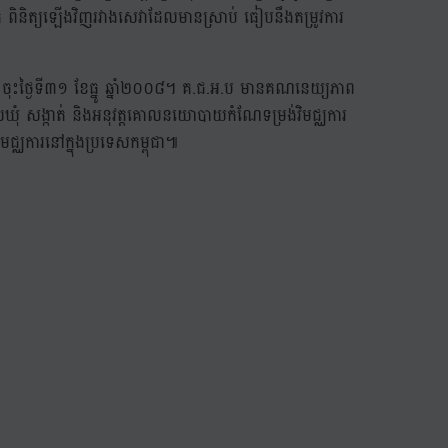
្ត ពិនិត្យឡើងវិញរវាងសេវាដែលមានស្រាប់ ធៀបនឹងតម្រូវការ
យ ចុះថ្ងៃទី៣១ ខែធ្នូ ឆ្នាំ២០០៨។ គ.ជ.អ.ប មានគណនេយ្យភាព
រងរដ្ឋបាលឃុំ សង្កាត់ និងអនុវត្តគោលនយោបាយកំណែទម្រង់វិមជ្ឈការ
ជ្ឈការនៅក្នុងប្រទេសកម្ពុជា៕