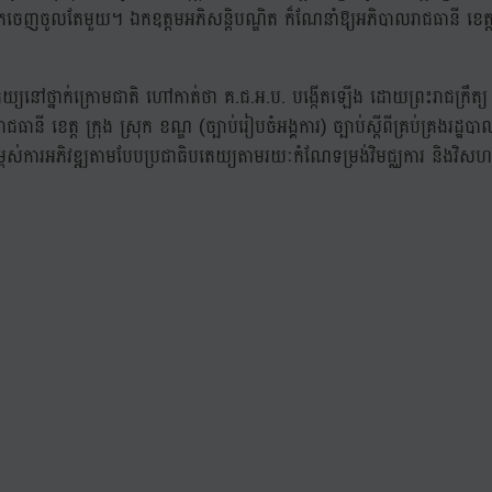
ារច្រកចេញចូលតែមួយ។ ឯកឧត្តមអភិសន្តិបណ្ឌិត ក៏ណែនាំឱ្យអភិបាលរាជធានី ខេត
តេយ្យនៅថ្នាក់ក្រោមជាតិ ហៅកាត់ថា គ.ជ.អ.ប. បង្កើតឡើង ដោយព្រះរាជក្រឹត្
បាល រាជធានី ខេត្ត ក្រុង ស្រុក ខណ្ឌ (ច្បាប់រៀបចំអង្គការ) ច្បាប់ស្ដីពីគ្រប់គ្
ពស់ការអភិវឌ្ឍតាមបែបប្រជាធិបតេយ្យតាមរយៈកំណែទម្រង់វិមជ្ឈការ និងវិសហម