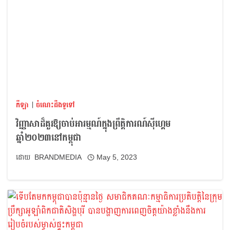
កីឡា
|
ចំណេះដឹងទូទៅ
វិញ្ញាសាដ៏គួរឱ្យចាប់អារម្មណ៍ក្នុងព្រឹត្តិការណ៍ស៊ីហ្គេម
ឆ្នាំ២០២៣នៅកម្ពុជា
BRANDMEDIA
May 5, 2023