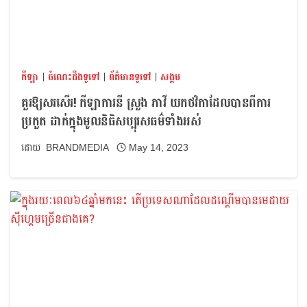
កីឡា
|
ចំណេះដឹងទូទៅ
|
ព័ត៌មានទូទៅ
|
សង្គម
គួរឱ្យសរសើរ! កីឡាការនី ស្រួង ភាវី យកថវិកាដែលបានពីការ
ប្រកួត ដាក់ក្នុងមូលនិធិសប្បុរសធម៌ទាំងអស់
BRANDMEDIA
May 14, 2023