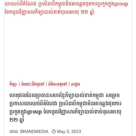
កីឡា
|
ចំណេះដឹងទូទៅ
|
ព័ត៌មានទូទៅ
|
សង្គម
ហេតុផលដែលប្រធានសហព័ន្ធកីឡាបាល់ទាត់កម្ពុជា សម្រេច
ប្រកាសលាឈប់ពីតំណែង ប្រសិនបើកម្ពុជាមិនអាចឆ្លងផុតការ
ប្រកួតក្នុងgroup ចែកពូលវិញ្ញាសារកីឡាបាល់ទាត់បុរសអាយុ
២២ ឆ្នាំ
BRANDMEDIA
May 3, 2023