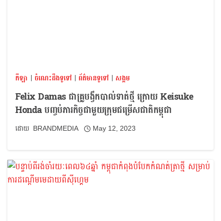
កីឡា
|
ចំណេះដឹងទូទៅ
|
ព័ត៌មានទូទៅ
|
សង្គម
Felix Damas ជាគ្រូបង្វឹកបាល់ទាត់ថ្មី ក្រោយ Keisuke
Honda បញ្ចប់ភារកិច្ចជាមួយក្រុមជម្រើសជាតិកម្ពុជា
BRANDMEDIA
May 12, 2023