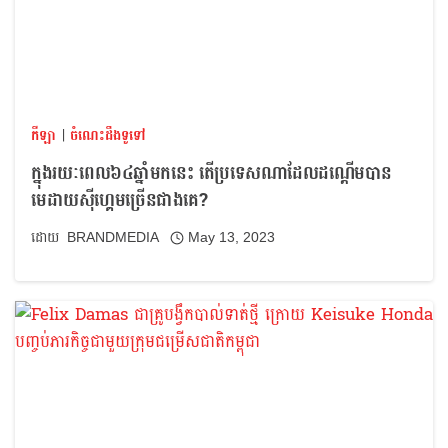
កីឡា
|
ចំណេះដឹងទូទៅ
ក្នុងរយៈពេល៦៤ឆ្នាំមកនេះ តើប្រទេសណាដែលដណ្ដើមបាន
មេដាយស៊ីហ្គេមច្រើនជាងគេ?
BRANDMEDIA
May 13, 2023