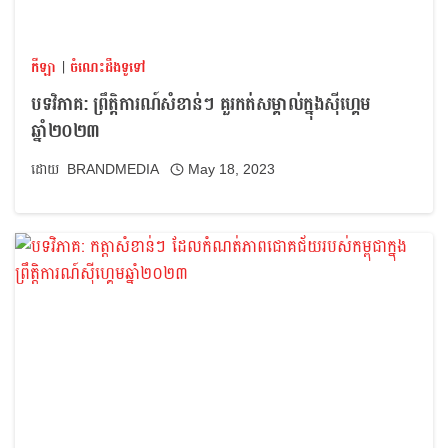
កីឡា
|
ចំណេះដឹងទូទៅ
បទវិភាគ: ព្រឹត្តិការណ៍សំខាន់ៗ គួរកត់សម្គាល់ក្នុងស៊ីហ្គេម
ឆ្នាំ២០២៣
BRANDMEDIA
May 18, 2023