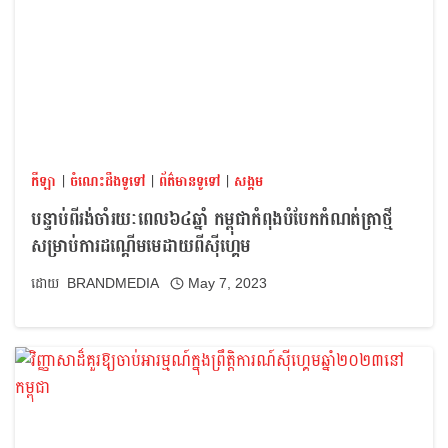
កីឡា
|
ចំណេះដឹងទូទៅ
|
ព័ត៌មានទូទៅ
|
សង្គម
បន្ទាប់ពីរង់ចាំរយៈពេល៦៤ឆ្នាំ កម្ពុជាកំពុងបំបែកកំណត់ត្រាថ្មី
សម្រាប់ការដណ្ដើមមេដាយពីស៊ីហ្គេម
BRANDMEDIA
May 7, 2023