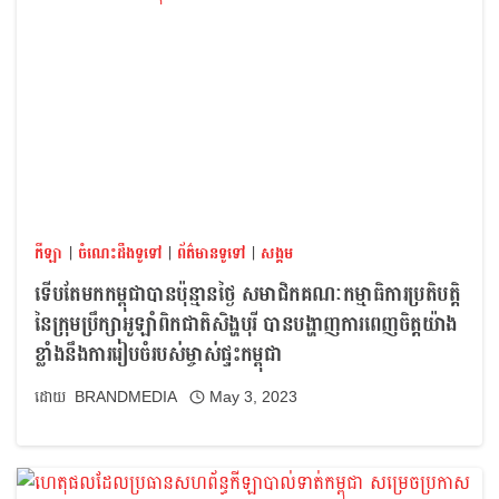
កីឡា
|
ចំណេះដឹងទូទៅ
|
ព័ត៌មានទូទៅ
|
សង្គម
ទើបតែមកកម្ពុជាបានប៉ុន្មានថ្ងៃ សមាជិកគណៈកម្មាធិការប្រតិបត្តិ
នៃក្រុមប្រឹក្សាអូឡាំពិកជាតិសិង្ហបុរី បានបង្ហាញការពេញចិត្តយ៉ាង
ខ្លាំងនឹងការរៀបចំរបស់ម្ចាស់ផ្ទះកម្ពុជា
BRANDMEDIA
May 3, 2023