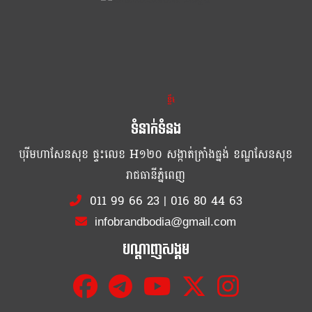
ខ្លឹម ខ្លី រហ័ស
ទំនាក់ទំនង
បុរីមហាសែនសុខ ផ្ទះលេខ H១២០ សង្កាត់ក្រាំងធ្នង់ ខណ្ឌសែនសុខ
រាជធានីភ្នំពេញ
011 99 66 23
|
016 80 44 63
infobrandbodia@gmail.com
បណ្ដាញសង្គម