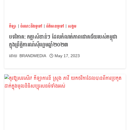
កីឡា
|
ចំណេះដឹងទូទៅ
|
ព័ត៌មានទូទៅ
|
សង្គម
បទវិភាគ: កត្តាសំខាន់ៗ ដែលកំណត់ភាពជោគជ័យរបស់កម្ពុជា
ក្នុងព្រឹត្តិការណ៍ស៊ីហ្គេមឆ្នាំ២០២៣
BRANDMEDIA
May 17, 2023