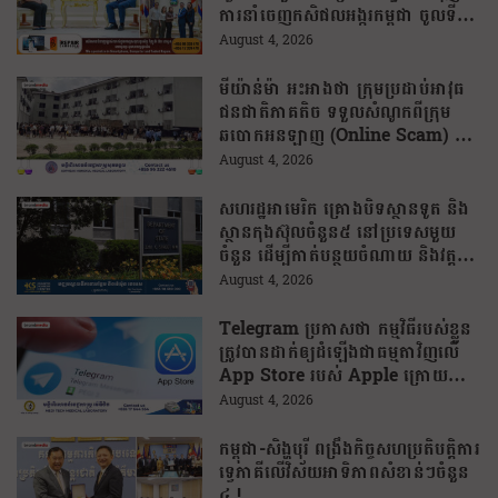
ការនាំចេញកសិផលអង្ករកម្ពុជា ចូលទី
ផ្សារហ្វីលីពីន
August 4, 2026
មីយ៉ាន់ម៉ា អះអាងថា ក្រុមប្រដាប់អាវុធ
ជនជាតិភាគតិច ទទួលសំណូកពីក្រុម
ឆបោកអនឡាញ (Online Scam) ជា
ថ្នូរនឹងការជួយរត់ចូលប្រទេសថៃ!
August 4, 2026
សហរដ្ឋអាមេរិក គ្រោងបិទស្ថានទូត និង
ស្ថានកុងស៊ុលចំនួន៥ នៅប្រទេសមួយ
ចំនួន ដើម្បីកាត់បន្ថយចំណាយ និងវត្ត
មានការទូតដែលគ្មានប្រសិទ្ធភាព
August 4, 2026
Telegram ប្រកាសថា កម្មវិធីរបស់ខ្លួន
ត្រូវបានដាក់ឲ្យដំឡើងជាធម្មតាវិញលើ
App Store របស់ Apple ក្រោយបាត់
ខ្លួនដោយគ្មានការបញ្ជាក់ពីមូលហេតុ
August 4, 2026
កម្ពុជា-សិង្ហបុរី ពង្រឹងកិច្ចសហប្រតិបត្តិការ
ទ្វេភាគីលើវិស័យអាទិភាពសំខាន់ៗចំនួន
៤ !