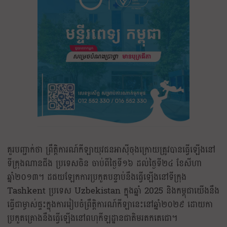
គួរបញ្ជាក់ថា ព្រឹត្តិការណ៍កីឡាយុវជនអាស៊ីចុងក្រោយត្រូវបានធ្វើឡើងនៅ
ទីក្រុងណានជីង ប្រទេសចិន ចាប់ពីថ្ងៃទី១៦ ដល់ថ្ងៃទី២៤ ខែសីហា
ឆ្នាំ២០១៣។ ដផយឡែកការប្រកួតបន្ទាប់នឹងធ្វើឡើងនៅទីក្រុង
Tashkent ប្រទេស Uzbekistan ក្នុងឆ្នាំ 2025 និងកម្ពុជាយើងនឹង
ធ្វើជាម្ចាស់ផ្ទះក្នុងការរៀបចំព្រឹត្តិការណ៍កីឡានេះនៅឆ្នាំ២០២៩ ដោយកា
ប្រកួតគ្រោងនឹងធ្វើឡើងនៅពហុកីឡដ្ឋានជាតិមរតកតេជោ។