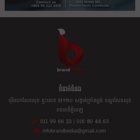
ខ្លឹម ខ្លី រហ័ស
ទំនាក់ទំនង
បុរីមហាសែនសុខ ផ្ទះលេខ H១២០ សង្កាត់ក្រាំងធ្នង់ ខណ្ឌសែនសុខ
រាជធានីភ្នំពេញ
011 99 66 23
|
016 80 44 63
infobrandbodia@gmail.com