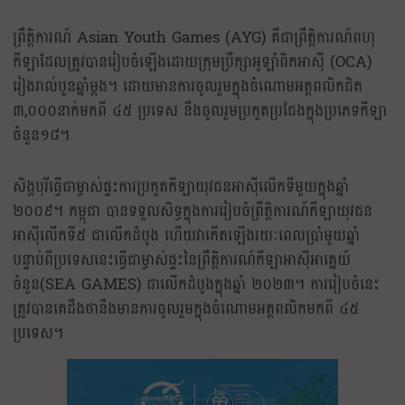
ព្រឹត្តិការណ៍ Asian Youth Games (AYG) គឺជាព្រឹត្តិការណ៍ពហុ
កីឡាដែលត្រូវបានរៀបចំឡើងដោយក្រុមប្រឹក្សាអូឡាំពិកអាស៊ី (OCA)
រៀងរាល់បួនឆ្នាំម្តង។ ដោយមានការចូលរួមក្នុងចំណោមអត្តពលិកជិត
៣,០០០នាក់មកពី ៤៥ ប្រទេស នឹងចូលរួមប្រកួតប្រជែងក្នុងប្រភេទកីឡា
ចំនួន១៨។
សិង្ហបុរីធ្វើជាម្ចាស់ផ្ទះការប្រកួតកីឡាយុវជនអាស៊ីលើកទីមួយក្នុងឆ្នាំ
២០០៩។ កម្ពុជា បានទទួលសិទ្ធក្នុងការរៀបចំព្រឹត្តិការណ៍កីឡាយុវជន
អាស៊ីលើកទី៥ ជាលើកដំបូង ហើយវាកើតឡើងរយៈពេលប្រាំមួយឆ្នាំ
បន្ទាប់ពីប្រទេសនេះធ្វើជាម្ចាស់ផ្ទះនៃព្រឹត្តិការណ៍កីឡាអាស៊ីអាគ្នេយ៍
ចំនួន(SEA GAMES) ជាលើកដំបូងក្នុងឆ្នាំ ២០២៣។ ការរៀបចំនេះ
ត្រូវបានគេដឹងថានឹងមានការចូលរួមក្នុងចំណោមអត្តពលិកមកពី ៤៥
ប្រទេស។