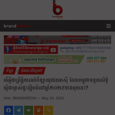
កីឡា
ចំណេះដឹងទូទៅ
|
តើអ្វីជាព្រឹត្តិការណ៍កីឡាយុវជនអាស៊ី ដែលកម្ពុជាទទួលសិទ្ធិ
ធ្វើជាម្ចាស់ផ្ទះរៀបចំនៅឆ្នាំ២០២៩ខាងមុខនេះ?
BRANDMEDIA
May 18, 2023