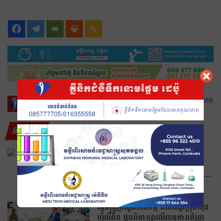
អត្ថបទថ្មីៗ
ជប៉ុន គ្រោងផ្តល់ឧបករណ៍កែច្នៃកាក
សំណល់ដល់ខេត្តបាត់ដំបង ដើម្បីជួយ
លើកកម្ពស់ប្រសិទ្ធភាពនៃការគ្រប់គ្រង
សំណល់
August 7, 2026
រដ្ឋមន្រ្តីក្រសួងកសិកម្ម និងដៃគូរក្រុមហ៊ុន
ហ្វីលីពីន ជួបពិភាក្សាលើលទ្ធភាពជំរុញ