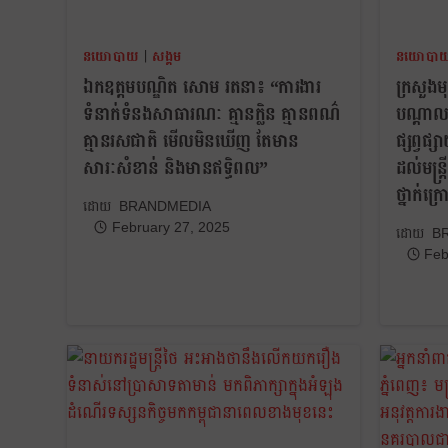
នយោបាយ
|
សង្គម
នយោបា
ឯកឧត្តមបណ្ឌិត សោម រតនា៖ “ការងារ
ក្រសួងម
ទំនាក់ទំនងសាធារណៈ​ គ្មានក្លិន គ្មានពណ៌
បណ្តាលស
គ្មានរសជាតិ មើលមិនឃើញ តែមាន
ផ្សព្វផ
សារៈសំខាន់​ និងមានឥទ្ធិពល”
ដល់មន្រ្
ថ្នាក់ក្
BRANDMEDIA
February 27, 2025
B
Feb