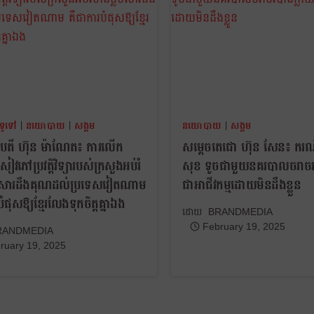
ទូទៅ
|
នយោបាយ
|
សង្គម
នយោបាយ
|
សង្គម
ិបតី ហ៊ុន ម៉ាណែត៖ ការលើក
សម្ដេចតេជោ ហ៊ុន សែន៖ ករណ
ភៅប្រវត្តិវិទ្យារបស់ក្រសួងអប់រំ
សុខ ទូចជាមួយនគរបាលចរាចរ
ឹមសារដឹងគុណដល់ប្រទេសវៀតណាម
ជាអាជីវកម្មដោយមិនដឹងខ្លួន
ំផុសឱ្យខ្មែរលែងទុកចិត្តគ្នាឯង
BRANDMEDIA
February 19, 2025
RANDMEDIA
ruary 19, 2025