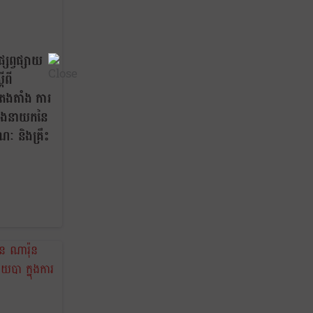
សព្វផ្សាយ
ីពី
តែងតាំង ការ
តំណែងនាយកនៃ
ណៈ និងគ្រឹះ