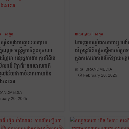
យ
|
សង្គម
នយោបាយ
|
សង្គម
ពាក្យនៃស្នងការដ្ឋាននគរបាល
ឯកឧត្តមបណ្ឌិតសភាចារ្យ ហង់ជ
្នំពេញ៖ មន្ត្រីមួយចំនួនតូចណា
គាំទ្រនូវគំនិតផ្តួចផ្តើមរបស់ប
ញថា អនុវត្តការងារ គ្មានវិន័យ
ក្នុងការសហការលើកីឡាបេស្ប
សីលធម៌ វិជ្ជាជីវៈនគរបាលជាតិ
BRANDMEDIA
ទទួលវិន័យជាដាច់ខាតដោយមិន
February 20, 2025
ងនោះទេ
RANDMEDIA
ruary 20, 2025