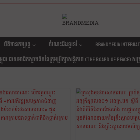
ព័ត៌មានកម្សាន្ត
ចំណេះដឹងទូទៅ
Brandmedia internat
ុជា ជាសមាជិកស្ថាបនិកនៃក្រុមប្រឹក្សាសន្តិភាព (The Board Of Peace) សម្រាប