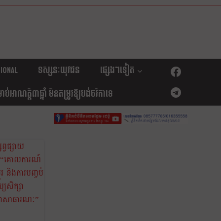
ional
ទស្សនៈយុវជន
ផ្សេងៗទៀត
់អាណត្តិ៣ឆ្នាំ មិនតម្រូវឱ្យបង់ថវិកាទេ