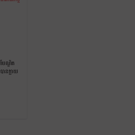
ីបណ្ឌិត
បានក្លាយ