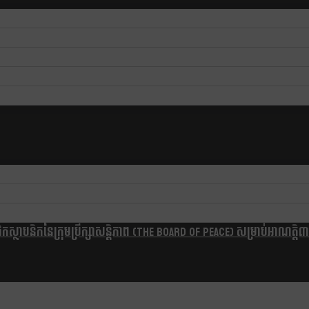
្ថាបនិកនៃក្រុមប្រឹក្សាសន្តិភាព (The Board Of Peace) សម្រាប់អាណត្តិ៣ឆ្នា