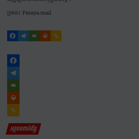
ប្រភព៖ Pataya.mail
អត្ថបទពាក់ព័ន្ធ