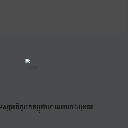
ទស្សនកិច្ចមកកម្ពុជានាពេលខាងមុខនេះ