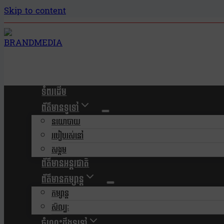
Skip to content
ទំពរដើម
ព័ត៌មានទូទៅ
នយោបាយ
របៀបរស់នៅ
សង្គម
ព័ត៌មានអន្តរជាតិ
ព័ត៌មានកម្សាន្ត
កម្សាន្ត
សិល្បៈ
ចំណេះដឹងទូទៅ