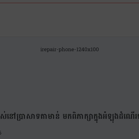
irepair-phone-1240x100
ស់នៅប្រាសាទតាមាន់ មកពិភាក្សាក្នុងអំឡុងដំណើរ
5