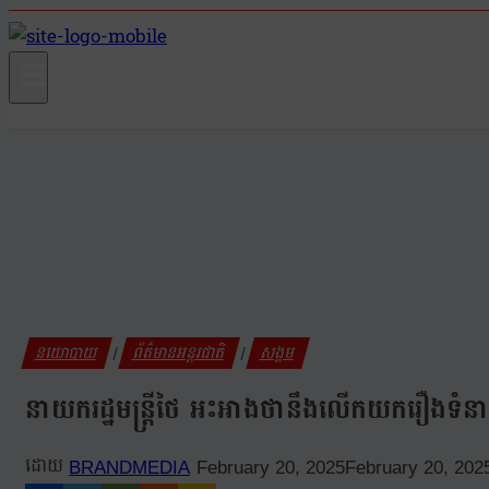
នយោបាយ
ព័ត៌មានអន្តរជាតិ
សង្គម
|
|
នាយករដ្ឋមន្ត្រីថៃ អះអាងថានឹងលើកយករឿងទំនា
BRANDMEDIA
February 20, 2025
February 20, 202