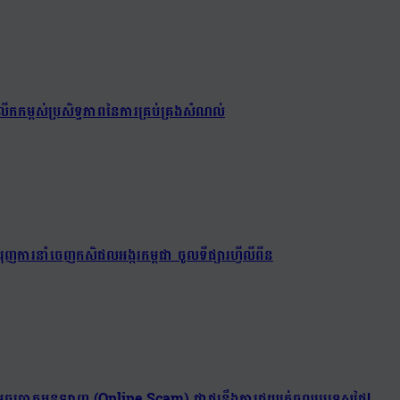
ើកកម្ពស់ប្រសិទ្ធភាពនៃការគ្រប់គ្រងសំណល់
ពជំរុញការនាំចេញកសិផលអង្ករកម្ពុជា ចូលទីផ្សារហ្វីលីពីន
ក្រុមឆបោកអនឡាញ (Online Scam) ជាថ្នូរនឹងការជួយរត់ចូលប្រទេសថៃ!