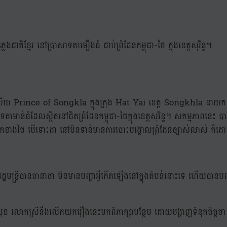
លេងជាតិខ្មែរ នៅប្រាសាទតាមឿងធំ ជាប់ព្រំដែនកម្ពុជា-ថៃ ក្នុងខេត្តសុរិន្ទ។
ល័យ Prince of Songkla ក្នុងក្រុង Hat Yai ខេត្ត Songkhla នាយក រដ
មាន់ធំដែលស្ថិតនៅជិតព្រំដែនកម្ពុជា-ថៃក្នុងខេត្តសុរិន្ទ។ សកម្មភាពនេះ 
ែកខាងថៃ បើទោះជា នៅមិនទាន់មានការបោះបង្គោលព្រំដែនច្បាស់លាស់ ក៏
ាយករដ្ឋមន្ត្រីបានធានាថា មិនមានបញ្ហាអ្វីកើតឡើងនៅក្នុងតំបន់នោះទេ ហើយបានប
ាងមុខ លោកស្រីនឹងលើកយករឿងនេះមកពិភាក្សាបន្ថែម ដោយបង្ហាញទំនុកចិត្ត