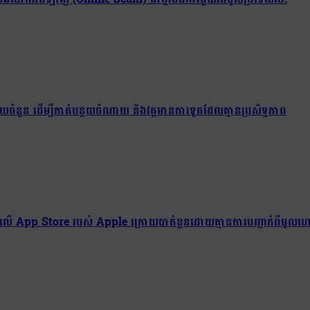
យចំនួន ដើម្បីកាត់បន្ថយចំណាយ និងវត្តមានការទូតដែលគ្មានប្រសិទ្ធភាព
ាវិញលើ App Store របស់ Apple ក្រោយបាត់ខ្លួនដោយគ្មានការបញ្ជាក់ពីមូលហេ