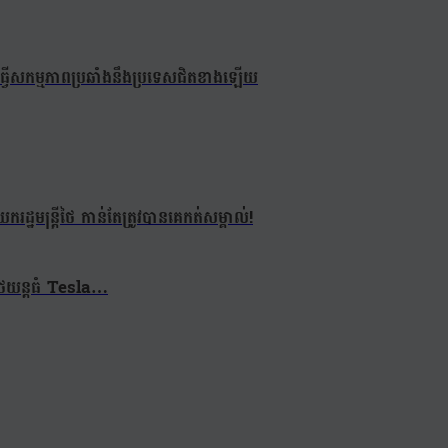
ីថៃធ្វើសកម្មភាពប្រឆាំងនឹងប្រទេសជិតខាងឡើយ
ឋមន្ត្រីថៃ កាន់តែត្រូវបានគេកត់សម្គាល់!
ុនរថយន្តធំ Tesla…