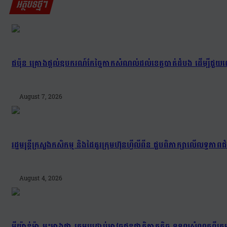
អត្ថបទថ្មីៗ
ជប៉ុន គ្រោងផ្តល់ឧបករណ៍កែច្នៃកាកសំណល់ដល់ខេត្តបាត់ដំបង ដើម្បីជួយល
August 7, 2026
រដ្ឋមន្រ្តីក្រសួងកសិកម្ម និងដៃគូរក្រុមហ៊ុនហ្វីលីពីន ជួបពិភាក្សាលើលទ្ធភា
August 4, 2026
មីយ៉ាន់ម៉ា អះអាងថា ក្រុមប្រដាប់អាវុធជនជាតិភាគតិច ទទួលសំណូកពី