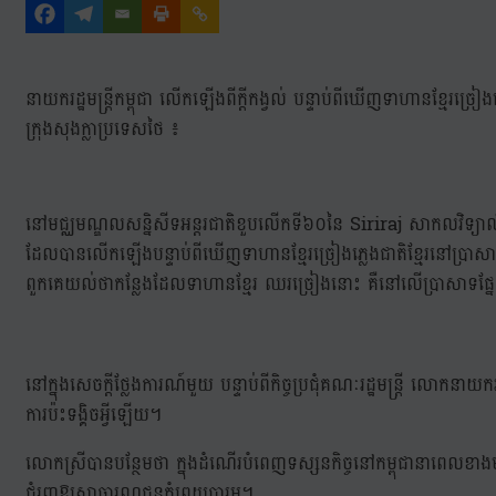
នាយករដ្ឋមន្ត្រីកម្ពុជា លើកឡើងពីក្តីកង្វល់ បន្ទាប់ពីឃើញទាហានខ្មែរច្រៀងភ្
ក្រុងសុងក្លាប្រទេសថៃ ៖
នៅមជ្ឈមណ្ឌលសន្និសីទអន្តរជាតិខួបលើកទី៦០នៃ Siriraj សាកលវិទ្យា
ដែលបានលើកឡើងបន្ទាប់ពីឃើញទាហានខ្មែរច្រៀងភ្លេងជាតិខ្មែរនៅប្រាសាទតា
ពួកគេយល់ថាកន្លែងដែលទាហានខ្មែរ ឈរច្រៀងនោះ គឺនៅលើប្រាសាទផ្ន
នៅក្នុងសេចក្តីថ្លែងការណ៍មួយ បន្ទាប់ពីកិច្ចប្រជុំគណៈរដ្ឋមន្ត្រី លោកន
ការប៉ះទង្គិចអ្វីឡើយ។
លោកស្រីបានបន្ថែមថា ក្នុងដំណើរបំពេញទស្សនកិច្ចនៅកម្ពុជានាពេលខ
ជំរុញឱ្យសាធារណជនកុំព្រួយបារម្ភ។