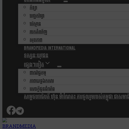
កីឡា
បច្ចេកវិទ្យា
បរិស្ថាន
របកគំហើញ
សុខភាព
Brandmedia international
ទស្សនៈយុវជន
ផ្សេងៗទៀត
ពាណិជ្ជកម្ម
ភាពយន្តឯកសារ
សេចក្តីជូនដំណឹង
សម្តេចបវរធិបតី ហ៊ុន ម៉ាណែត៖ ការចូលរួមរបស់កម្ពុជា ជាសមាជិកស