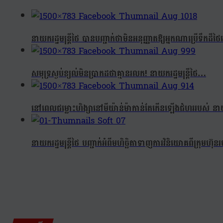
នាយករដ្ឋមន្ត្រីថៃ បានបញ្ជាក់ថាមិនអនុញ្ញាតឱ្យអ្នកណាប្រើទឹកដ
សមុទ្រស្ងប់ខ្យល់មិនប្រាកដថាគ្មានរលក! នាយករដ្ឋមន្ត្រីថៃ…
នៅពេលជម្លោះហិង្សានៅមីយ៉ាន់ម៉ាកាន់តែកើនឡើងជំហររបស់ នាយករដ្
នាយករដ្ឋមន្ត្រីថៃ បញ្ជាក់អំពីមហិច្ឆិតាទាញការវិនិយោគពីក្រុមហ៊