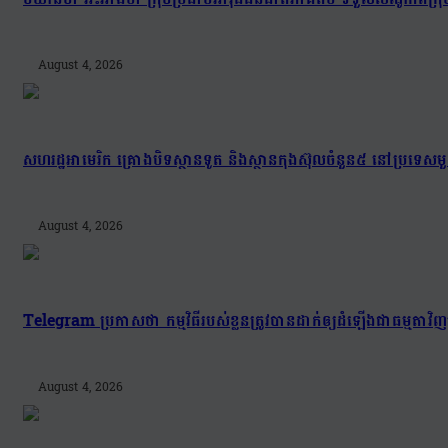
August 4, 2026
សហរដ្ឋអាមេរិក គ្រោងបិទស្ថានទូត និងស្ថានកុងស៊ុលចំនួន៥ នៅប្រទេសមួ
August 4, 2026
Telegram ប្រកាសថា កម្មវិធីរបស់ខ្លួនត្រូវបានដាក់ឲ្យដំឡើងជាធម្មត
August 4, 2026