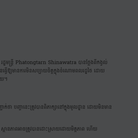
្ឋមន្ត្រី Phatongtarn Shinawatra បានថ្លែងពីកង្វល់
បានធ្វើឱ្យមានការមិនសប្បាយចិត្តក្នុងចំណោមពលរដ្ឋថៃ ដោយ
ដោយ។
ញ្ជាក់ថា បញ្ហានេះត្រូវបានពិភាក្សានៅក្នុងមូលដ្ឋាន ដោយមិនមាន
ថា ស្ថានភាពអាចត្រូវបានដោះស្រាយដោយមិត្តភាព ហើយ