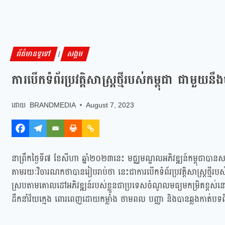
ព័ត៌មានទូទៅ
សង្គម
|
ការបើកទំព័រប្រវត្តិសាស្ត្រថ្មីរបស់កម្ពុជា ជាមួ
BRANDMEDIA
August 7, 2023
នាព្រឹកថ្ងៃទី៧ ខែសីហា ឆ្នាំ២០២៣នេះ មជ្ឈមណ្ឌលអភិវឌ្ឍន៍កម្ពុជាបានសម្ដ
តាមរយៈវិចារណកថាបានរៀបរាប់ថា នេះជាការបើកទំព័រប្រវត្តិសាស្ត្រថ្មីរបស
ស្របតាមគោលដៅអភិវឌ្ឍន៍របស់ខ្លួនជាប្រទេសចំណូលមធ្យមកម្រិតខ្ពស់ន
ដឹកនាំវ័យក្មេង ពោរពេញដោយកម្លាំង ថាមពល បញ្ញា និងបានឆ្លងកាត់បទពិស