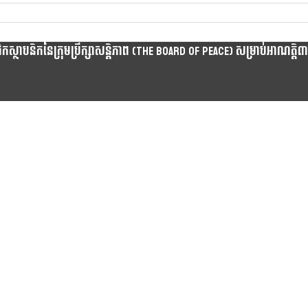
្ថាបនិកនៃក្រុមប្រឹក្សាសន្តិភាព (The Board Of Peace) សម្រាប់អាណត្តិ៣ឆ្នា