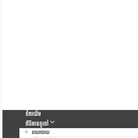
ទំពរដើម
ព័ត៌មានទូទៅ
នយោបាយ