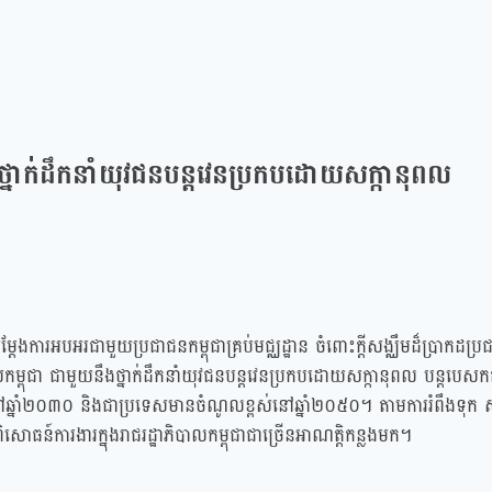
យនឹងថ្នាក់ដឹកនាំយុវជនបន្តវេនប្រកបដោយសក្កានុពល
ែងការអបអរជាមួយប្រជាជនកម្ពុជាគ្រប់មជ្ឈដ្ឋាន ចំពោះក្តីសង្ឈឹមដ៏ប្រាកដប្រជា 
់កម្ពុជា ជាមួយនឹងថ្នាក់ដឹកនាំយុវជនបន្តវេនប្រកបដោយសក្កានុពល បន្តបេសកកម្ម
ៅឆ្នាំ២០៣០ និងជាប្រទេសមានចំណូលខ្ពស់នៅឆ្នាំ២០៥០។ តាមការរំពឹងទុក ស
ោធន៍ការងារក្នុងរាជរដ្ឋាភិបាលកម្ពុជាជាច្រើនអាណត្តិកន្លងមក។