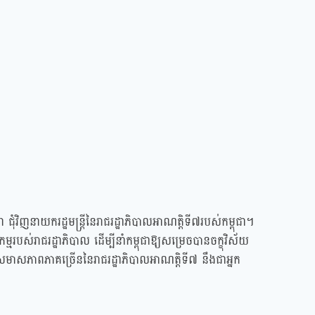
ជុំវិញនាយករដ្ឋមន្ត្រីនៃរាជរដ្ឋាភិបាលអាណត្តិទី៧របស់កម្ពុជា។
របស់រាជរដ្ឋាភិបាល ដើម្បីនាំកម្ពុជាឱ្យសម្រេចបានចក្ខុវិស័យ
មាសភាពភាគច្រើននៃរាជរដ្ឋាភិបាលអាណត្តិទី៧ នឹងជាអ្នក