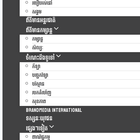
របៀបរស់នៅ
សង្គម
ព័ត៌មានអន្តរជាតិ
ព័ត៌មានកម្សាន្ត
កម្សាន្ត
សិល្បៈ
ចំណេះដឹងទូទៅ
កីឡា
បច្ចេកវិទ្យា
បរិស្ថាន
របកគំហើញ
សុខភាព
Brandmedia international
ទស្សនៈយុវជន
ផ្សេងៗទៀត
ពាណិជ្ជកម្ម