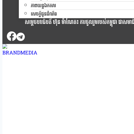
ភាពយន្តឯកសារ
សេចក្តីជូនដំណឹង
សម្តេចបវរធិបតី ហ៊ុន ម៉ាណែត៖ ការចូលរួមរបស់កម្ពុជា ជាសមាជិកស