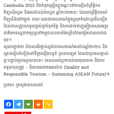
Cambodia 2023 និងកំពុងត្រៀមខ្លួនឆ្ពោះទៅការរៀបចំព្រឹត្តិការ
កីឡាស៉ីហ្គេម និងអាស៊ានប៉ារ៉ាហ្គេម ឆ្នាំ២០២៣នេះ ដែលជាព្រឹត្តិការណ៍
កីឡាដ៏ធំនៅកម្ពុជា ខណៈចលនាទេសចរណ៍ក្នុងស្រុកកំពុងបន្តងើបឡើង
ដែលជាសញ្ញាណមួយផ្តល់នូវទំនុកចិត្ត និងការទាក់ទាញភ្ញៀវទេសចរអន្តរ
ជាតិមកទស្សនាកម្សាន្តនៅកម្ពុជាបានកាន់តែច្រើនថែមទៀតនាពេលខាង
មុខ។
សូមបញ្ជាក់ថា ជ័យលាភីរង្វាន់ស្តង់ដាទេសចរណ៍អាស៊ានឆ្នាំ២០២៤ នឹង
គ្រោងរៀបចំឡើងនៅទីក្រុងវៀងចន្ទន៍ ប្រទេសឡាវ ដែលជាប្រទេសម្ចាស់
ផ្ទះបន្ទាប់ក្រោមប្រធានបទ៖ ទេសចរណ៍ប្រកបដោយគុណភាព និងការ
ទទួលខុសត្រូវ – ចីរភាពអនាគតអាស៊ាន (Quality and
Responsible Tourism – Sustaining ASEAN Future)៕
ប្រភព៖ ក្រសួងទេសចរណ៍