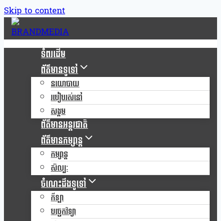
Skip to content
ទំពរដើម
ព័ត៌មានទូទៅ
នយោបាយ
របៀបរស់នៅ
សង្គម
ព័ត៌មានអន្តរជាតិ
ព័ត៌មានកម្សាន្ត
កម្សាន្ត
សិល្បៈ
ចំណេះដឹងទូទៅ
កីឡា
បច្ចេកវិទ្យា