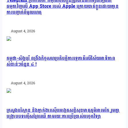
Telegram ប្រកាសថា កម្មវិធីរបស់ខ្លួនត្រូវបានដាក់ឲ្យដំឡើងជា
ធម្មតាវិញលើ App Store របស់ Apple ក្រោយបាត់ខ្លួនដោយគ្មាន
ការបញ្ជាក់ពីមូលហេតុ
August 4, 2026
កម្ពុជា-សិង្ហបុរី ពង្រឹងកិច្ចសហប្រតិបត្តិការទ្វេភាគីលើវិស័យអាទិភាព
សំខាន់ៗចំនួន ៤ !
August 4, 2026
ក្រសួងបរិស្ថាន និងភ្នាក់ងារស៊ើបអង្កេតសន្តិសុខមាតុភូមិអាមេរិក រួមគ្នា
បង្រ្កាបបទល្មើសព្រៃឈើ តាមរយៈការប្រើប្រាស់បច្ចេកវិទ្យា