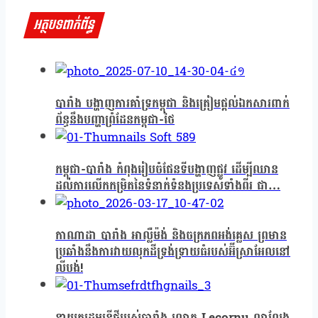
អត្ថបទពាក់ព័ន្ធ
បារាំង បង្ហាញការគាំទ្រកម្ពុជា និងត្រៀមផ្តល់ឯកសារពាក់
ព័ន្ធនឹងបញ្ហាព្រំដែនកម្ពុជា-ថៃ
កម្ពុជា-បារាំង កំពុងរៀបចំផែនទីបង្ហាញផ្លូវ ដើម្បីឈាន
ដល់ការលើកកម្រិតនៃទំនាក់ទំនងប្រទេសទាំងពីរ ជា…
កាណាដា បារាំង អាល្លឺម៉ង់ និងចក្រភពអង់គ្លេស ព្រមាន
ប្រឆាំងនឹងការវាយលុកដីទ្រង់ទ្រាយធំរបស់អ៊ីស្រាអែលនៅ
លីបង់!
នាយករដ្ឋមន្ត្រីថ្មីរបស់​បារាំង​ លោក Lecornu លាលែង​