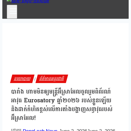
នយោបាយ
ព័ត៌មានអន្តរជាតិ
|
បារាំង ហាមមិនឲ្យមន្ត្រីអ៊ីស្រាអែលចូលរួមពិព័រណ៍
អាវុធ Eurosatory ឆ្នាំ២០២៦ របស់ខ្លួនឡើយ
និងដាក់កំហិតខ្ពស់លើការតាំងបង្ហាញសព្វាវុធរបស់
អ៊ីស្រាអែល!