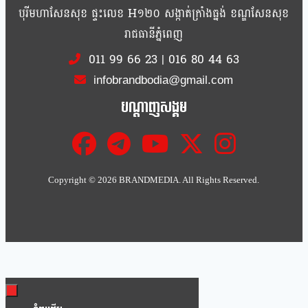
បុរីមហាសែនសុខ ផ្ទះលេខ H១២០ សង្កាត់ក្រាំងធ្នង់ ខណ្ឌសែនសុខ
រាជធានីភ្នំពេញ
011 99 66 23
|
016 80 44 63
infobrandbodia@gmail.com
បណ្ដាញសង្គម
Copyright ©
2026 BRANDMEDIA. All Rights Reserved.
Clo
this
mod