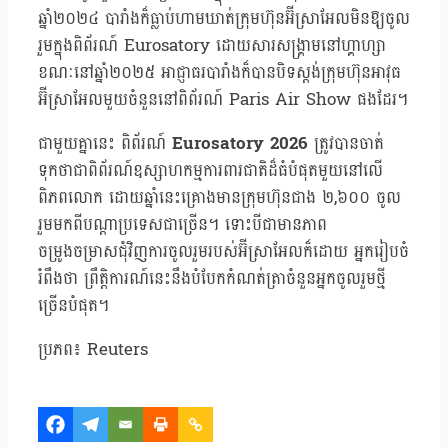
ឆ្នាំ២០២៤ បារាំងក៏ធ្លាប់ហាមឃាត់ក្រុមហ៊ុនអ៊ីស្រាអែលមិនឱ្យចូល
រួមក្នុងពិព័រណ៍ Eurosatory ដោយសារសង្គ្រាមនៅហ្គាហ្សា
ខណៈនៅឆ្នាំ២០២៥ អាជ្ញាធរបារាំងក៏បានបិទស្តង់ក្រុមហ៊ុនអាវុធ
អ៊ីស្រាអែលមួយចំនួននៅពិព័រណ៍ Paris Air Show ផងដែរ។
ជាមួយគ្នានេះ ពិព័រណ៍
Eurosatory 2026
ត្រូវបានចាត់
ទុកថាជាពិព័រណ៍ឧស្សាហកម្មការពារជាតិដ៏ធំបំផុតមួយនៅលើ
ពិភពលោក ដោយឆ្នាំនេះគ្រោងមានក្រុមហ៊ុនជាង ២,៦០០ ចូល
រួមមកពីបណ្តាប្រទេសជាច្រើន។ ទោះបីជាមានភាព
ចម្រូងចម្រាសជុំវិញការចូលរួមរបស់អ៊ីស្រាអែលក៏ដោយ អ្នករៀបចំ
រំពឹងថា ព្រឹត្តិការណ៍នេះនឹងបំបែកកំណត់ត្រាចំនួនអ្នកចូលរួមថ្មី
ច្រើនបំផុត។
ប្រភព៖ Reuters