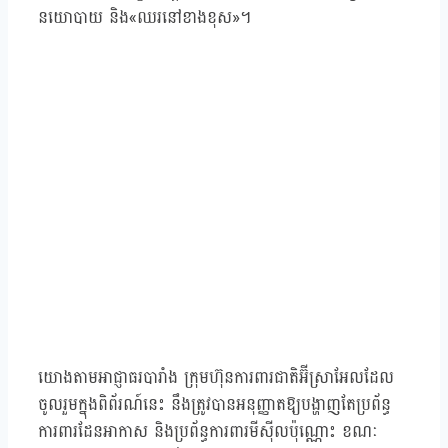
នយោបាយ និង«ឈរនៅខាងខុស»។
យោងតាមអាជ្ញាធរបារាំង ក្រុមហ៊ុនការពារជាតិអ៊ីស្រាអែលដែល
ចូលរួមក្នុងពិព័រណ៍នេះ នឹងត្រូវបានអនុញ្ញាតឱ្យបង្ហាញតែប្រព័ន្ធ
ការពារដែនអាកាស និងប្រព័ន្ធការពារមីស៊ីលប៉ុណ្ណោះ ខណៈ