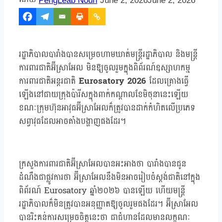
PengLeab Noun
June 2, 2026
June 2, 2026
រដ្ឋាភិបាលបារាំងបានសម្រេចហាមឃាត់មន្ត្រីរដ្ឋាភិបាល និងមន្ត្រី
ការពារជាតិអ៊ីស្រាអែល មិនឱ្យចូលរួមក្នុងពិព័រណ៍ឧស្សាហកម្ម
ការពារជាតិអន្តរជាតិ
Eurosatory 2026
ដែលគ្រោងធ្វើ
ឡើងនៅជាយក្រុងប៉ារីសក្នុងពាក់កណ្តាលខែមិថុនានេះឡើយ
ខណៈក្រុមហ៊ុនអាវុធអ៊ីស្រាអែលក៏ត្រូវបានដាក់កំហិតលើប្រភេទ
សព្វាវុធដែលអាចតាំងបង្ហាញផងដែរ។
ក្រសួងការពារជាតិអ៊ីស្រាអែលបានអះអាងថា បារាំងបានជូន
ដំណឹងជាផ្លូវការថា អ៊ីស្រាអែលនឹងមិនអាចរៀបចំស្តង់ជាតិនៅក្នុង
ពិព័រណ៍ Eurosatory ឆ្នាំ២០២៦ បានឡើយ ហើយមន្ត្រី
រដ្ឋាភិបាលក៏មិនត្រូវបានអនុញ្ញាតឱ្យចូលរួមផងដែរ។ អ៊ីស្រាអែល
បានរិះគន់ការសម្រេចចិត្តនេះថា ជាជំហានដែលមានលក្ខណៈ