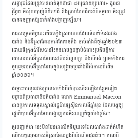
សព្វាវុធដែលត្រូវបានចាត់ទុកថាជា «អាវុធវាយប្រហារ» ដូចជា
រ៉ុក្កែត មីស៊ីលបាញ់ពីដីទៅដី និងគ្រាប់បែកដឹកនាំពីចម្ងាយ មិនត្រូវ
បានអនុញ្ញាតឱ្យដាក់តាំងបង្ហាញឡើយ។
ការសម្រេចចិត្តនេះកើតឡើងស្របពេលដែលទំនាក់ទំនងរវាង
បារាំង និងអ៊ីស្រាអែលកាន់តែតានតឹង ចាប់តាំងពីចុងឆ្នាំ២០២៣
ដោយទីក្រុងប៉ារីសបានរិះគន់ជាបន្តបន្ទាប់ចំពោះប្រតិបត្តិការ
យោធារបស់អ៊ីស្រាអែលនៅតំបន់ហ្គាហ្សា និងលីបង់ ព្រមទាំងការ
ចូលរួមរបស់អ៊ីស្រាអែលក្នុងសង្គ្រាមប្រឆាំងអ៊ីរ៉ង់កាលពីដើម
ឆ្នាំ២០២៦។
ជម្លោះការទូតរវាងប្រទេសទាំងពីរក៏បានកើនឡើងបន្ថែមទៀត
បន្ទាប់ពីប្រធានាធិបតីបារាំង លោក Emmanuel Macron
បានប្រកាសទទួលស្គាល់រដ្ឋប៉ាឡេស្ទីនកាលពីឆ្នាំមុន ដែលបង្កឱ្យ
រដ្ឋាភិបាលអ៊ីស្រាអែលបង្ហាញការមិនពេញចិត្តយ៉ាងខ្លាំង។
គួរបញ្ជាក់ថា នេះមិនមែនជាលើកទីមួយទេដែលបារាំងដាក់កំហិត
លើការចូលរួមរបស់អ៊ីស្រាអែលក្នុងពិព័រណ៍អាវុធធំៗ។ កាលពី