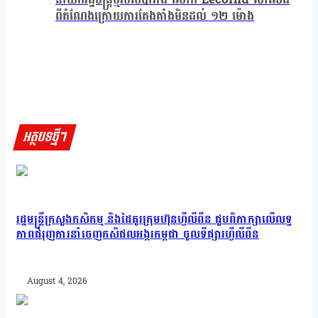
ពី​តំណែងក្រោយការតែងតាំងមិនដល់ ១២ ម៉ោង
អត្ថបទថ្មីៗ
រដ្ឋមន្រ្តីក្រសួងកសិកម្ម និងដៃគូរក្រុមហ៊ុនហ្វីលីពីន ជួបពិភាក្សាលើលទ្ធ
ភាពជំរុញការនាំចេញកសិផលអង្ករកម្ពុជា ចូលទីផ្សារហ្វីលីពីន
August 4, 2026