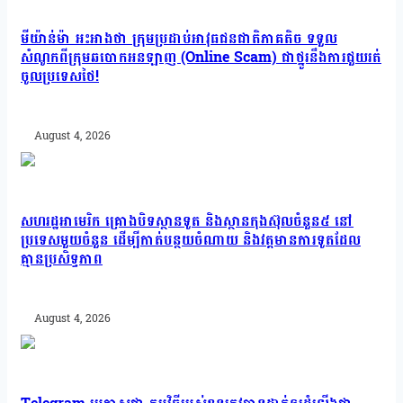
មីយ៉ាន់ម៉ា អះអាងថា ក្រុមប្រដាប់អាវុធជនជាតិភាគតិច ទទួល
សំណូកពីក្រុមឆបោកអនឡាញ (Online Scam) ជាថ្នូរនឹងការជួយរត់
ចូលប្រទេសថៃ!
August 4, 2026
សហរដ្ឋអាមេរិក គ្រោងបិទស្ថានទូត និងស្ថានកុងស៊ុលចំនួន៥ នៅ
ប្រទេសមួយចំនួន ដើម្បីកាត់បន្ថយចំណាយ និងវត្តមានការទូតដែល
គ្មានប្រសិទ្ធភាព
August 4, 2026