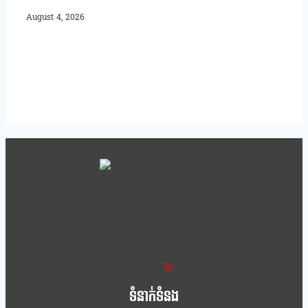
August 4, 2026
ខ្លឹម ខ្លី រហ័ស
ទំនាក់ទំនង