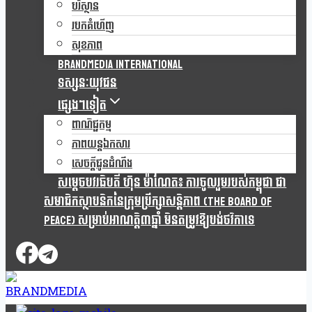
បរិស្ថាន
របកគំហើញ
សុខភាព
Brandmedia international
ទស្សនៈយុវជន
ផ្សេងៗទៀត
ពាណិជ្ជកម្ម
ភាពយន្តឯកសារ
សេចក្តីជូនដំណឹង
សម្តេចបវរធិបតី ហ៊ុន ម៉ាណែត៖ ការចូលរួមរបស់កម្ពុជា ជា
សមាជិកស្ថាបនិកនៃក្រុមប្រឹក្សាសន្តិភាព (The Board Of
Peace) សម្រាប់អាណត្តិ៣ឆ្នាំ មិនតម្រូវឱ្យបង់ថវិកាទេ