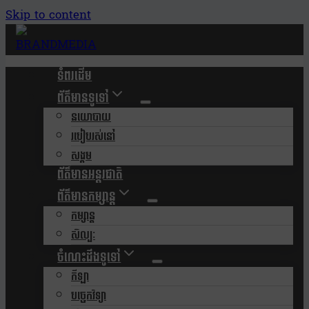
Skip to content
ទំពរដើម
ព័ត៌មានទូទៅ
នយោបាយ
របៀបរស់នៅ
សង្គម
ព័ត៌មានអន្តរជាតិ
ព័ត៌មានកម្សាន្ត
កម្សាន្ត
សិល្បៈ
ចំណេះដឹងទូទៅ
កីឡា
បច្ចេកវិទ្យា