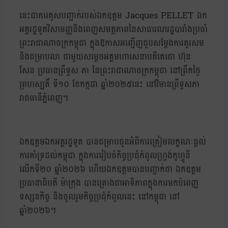
នេះជាការគូសបញ្ជាក់របស់ឯកឧត្តម Jacques PELLET ឯក
អគ្គរដ្ឋទូតវិសាមញ្ញនិងពេញសមត្ថភាពនៃសាធារណរដ្ឋបារាំងប្រចាំ
ព្រះរាជាណាចក្រកម្ពុជា ក្នុងឱកាសអញ្ជើញជួបសម្ដែងការគួរសម
និងជម្រាបលា ជាមួយសម្ដេចអគ្គមហាសេនាបតីតេជោ ហ៊ុន
សែន ប្រធានព្រឹទ្ធស ភា នៃព្រះរាជាណាចក្រកម្ពុជា នៅព្រឹកថ្ងៃ
ព្រហស្បតិ៍ ទី១០ ខែកក្កដា ឆ្នាំ២០២៥នេះ នៅវិមានព្រឹទ្ធសភា
រាជធានីភ្នំពេញ។
ឯកឧត្តមឯកអគ្គរដ្ឋទូត បានជម្រាបជូនអំពីការត្រៀមលក្ខណៈផ្តល់
ការគាំទ្រដល់កម្ពុជា ក្នុងការរៀបចំកិច្ចប្រជុំកំពូលហ្វ្រង់កូហ្វូនី
លើកទី២០ ឆ្នាំ២០២៦ ហើយឯកឧត្តមបានបញ្ជាក់ថា ឯកឧត្តម
ប្រធានាធិបតី ម៉ាក្រុង បានគ្រោងជាអាទិភាពក្នុងការមកបំពេញ
ទស្សនកិច្ច និងចូលរួមកិច្ចប្រជុំកំពូលនេះ នៅកម្ពុជា នៅ
ឆ្នាំ២០២៦។