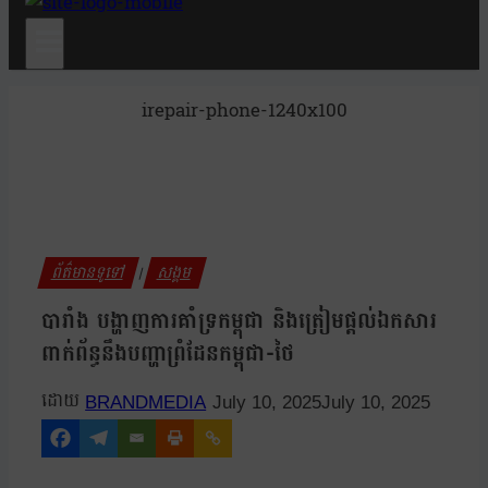
irepair-phone-1240x100
ព័ត៌មានទូទៅ
សង្គម
|
បារាំង បង្ហាញការគាំទ្រកម្ពុជា និងត្រៀមផ្តល់ឯកសារ
ពាក់ព័ន្ធនឹងបញ្ហាព្រំដែនកម្ពុជា-ថៃ
BRANDMEDIA
July 10, 2025
July 10, 2025