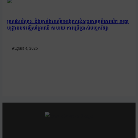
ក្រសួងបរិស្ថាន និងភ្នាក់ងារស៊ើបអង្កេតសន្តិសុខមាតុភូមិអាមេរិក រួមគ្នា
បង្រ្កាបបទល្មើសព្រៃឈើ តាមរយៈការប្រើប្រាស់បច្ចេកវិទ្យា
August 4, 2026