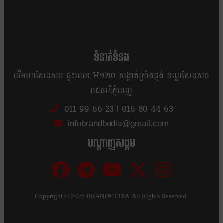
ខ្លឹម ខ្លី រហ័ស
ទំនាក់ទំនង
បុរីមហាសែនសុខ ផ្ទះលេខ H១២០ សង្កាត់ក្រាំងធ្នង់ ខណ្ឌសែនសុខ
រាជធានីភ្នំពេញ
011 99 66 23
|
016 80 44 63
infobrandbodia@gmail.com
បណ្ដាញសង្គម
Copyright ©
2026 BRANDMEDIA. All Rights Reserved.