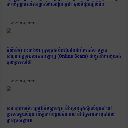
ភាពជំរុញការនាំចេញកសិផលអង្ករកម្ពុជា ចូលទីផ្សារហ្វីលីពីន
August 4, 2026
មីយ៉ាន់ម៉ា អះអាងថា ក្រុមប្រដាប់អាវុធជនជាតិភាគតិច ទទួល
សំណូកពីក្រុមឆបោកអនឡាញ (Online Scam) ជាថ្នូរនឹងការជួយរត់
ចូលប្រទេសថៃ!
August 4, 2026
សហរដ្ឋអាមេរិក គ្រោងបិទស្ថានទូត និងស្ថានកុងស៊ុលចំនួន៥ នៅ
ប្រទេសមួយចំនួន ដើម្បីកាត់បន្ថយចំណាយ និងវត្តមានការទូតដែល
គ្មានប្រសិទ្ធភាព