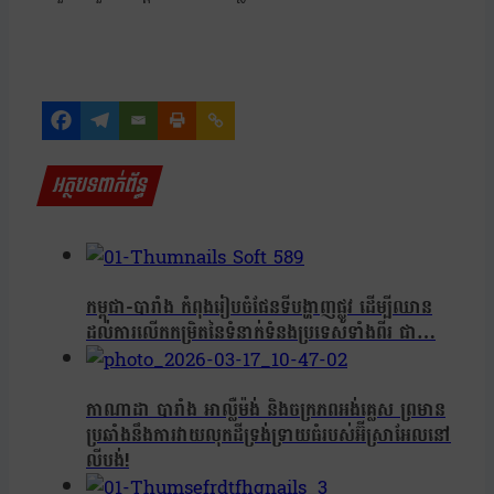
អត្ថបទពាក់ព័ន្ធ
កម្ពុជា-បារាំង កំពុងរៀបចំផែនទីបង្ហាញផ្លូវ ដើម្បីឈាន
ដល់ការលើកកម្រិតនៃទំនាក់ទំនងប្រទេសទាំងពីរ ជា…
កាណាដា បារាំង អាល្លឺម៉ង់ និងចក្រភពអង់គ្លេស ព្រមាន
ប្រឆាំងនឹងការវាយលុកដីទ្រង់ទ្រាយធំរបស់អ៊ីស្រាអែលនៅ
លីបង់!