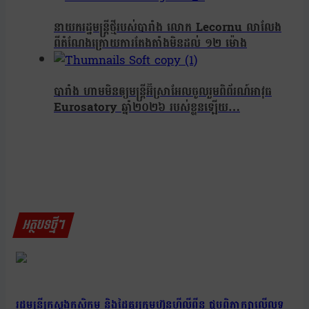
នាយករដ្ឋមន្ត្រីថ្មីរបស់​បារាំង​ លោក Lecornu លាលែង​
ពី​តំណែងក្រោយការតែងតាំងមិនដល់ ១២ ម៉ោង
បារាំង ហាមមិនឲ្យមន្ត្រីអ៊ីស្រាអែលចូលរួមពិព័រណ៍អាវុធ
Eurosatory ឆ្នាំ២០២៦ របស់ខ្លួនឡើយ…
អត្ថបទថ្មីៗ
រដ្ឋមន្រ្តីក្រសួងកសិកម្ម និងដៃគូរក្រុមហ៊ុនហ្វីលីពីន ជួបពិភាក្សាលើលទ្ធ