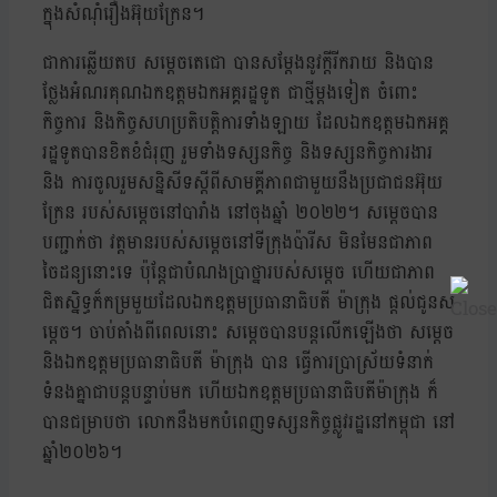
ក្នុងសំណុំរឿងអ៊ុយក្រែន។
ជាការឆ្លើយតប សម្តេចតេជោ បានសម្តែងនូវក្តីរីករាយ និងបាន
ថ្លែងអំណរគុណឯកឧត្តមឯកអគ្គរដ្ឋទូត ជាថ្មីម្តងទៀត ចំពោះ
កិច្ចការ និងកិច្ចសហប្រតិបត្តិការទាំងឡាយ ដែលឯកឧត្តមឯកអគ្គ
រដ្ឋទូតបានខិតខំជំរុញ រួមទាំងទស្សនកិច្ច និងទស្សនកិច្ចការងារ
និង ការចូលរួមសន្និសីទស្តីពីសាមគ្គីភាពជាមួយនឹងប្រជាជនអ៊ុយ
ក្រែន របស់សម្តេចនៅបារាំង នៅចុងឆ្នាំ ២០២២។ សម្តេចបាន
បញ្ជាក់ថា វត្តមានរបស់សម្តេចនៅទីក្រុងប៉ារីស មិនមែនជាភាព
ចៃដន្យនោះទេ ប៉ុន្តែជាបំណងប្រាថ្នារបស់សម្តេច ហើយជាភាព
ជិតស្និទ្ធក៏កម្រមួយដែលឯកឧត្តមប្រធានាធិបតី ម៉ាក្រុង ផ្តល់ជូនស
ម្តេច។ ចាប់តាំងពីពេលនោះ សម្តេចបានបន្តលើកឡើងថា សម្តេច
និងឯកឧត្តមប្រធានាធិបតី ម៉ាក្រុង បាន ធ្វើការប្រាស្រ័យទំនាក់
ទំនងគ្នាជាបន្តបន្ទាប់មក ហើយឯកឧត្តមប្រធានាធិបតីម៉ាក្រុង ក៏
បានជម្រាបថា លោកនឹងមកបំពេញទស្សនកិច្ចផ្លូវរដ្ឋនៅកម្ពុជា នៅ
ឆ្នាំ២០២៦។