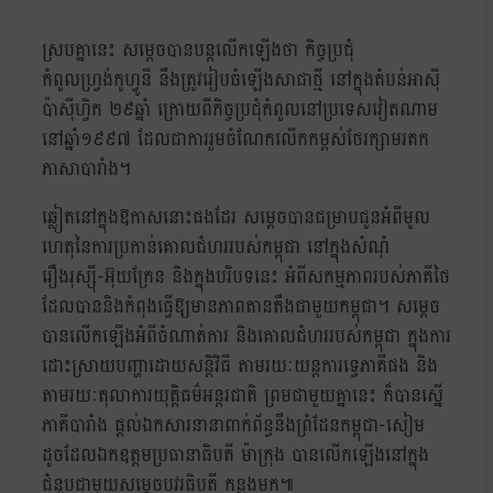
ស្របគ្នានេះ សម្តេចបានបន្តលើកឡើងថា កិច្ចប្រជុំ
កំពូលហ្វ្រង់កូហ្វូនី នឹងត្រូវរៀបចំឡើងសាជាថ្មី នៅក្នុងតំបន់អាស៊ី
ប៉ាស៊ីហ្វិក ២៩ឆ្នាំ ក្រោយពីកិច្ចប្រជុំកំពូលនៅប្រទេសវៀតណាម
នៅឆ្នាំ១៩៩៧ ដែលជាការរួមចំណែកលើកកម្ពស់ថែរក្សាមរតក
ភាសាបារាំង។
ឆ្លៀតនៅក្នុងឱកាសនោះផងដែរ សម្តេចបានជម្រាបជូនអំពីមូល
ហេតុនៃការប្រកាន់គោលជំហររបស់កម្ពុជា នៅក្នុងសំណុំ
រឿងរុស្ស៊ី-អ៊ុយក្រែន និងក្នុងបរិបទនេះ អំពីសកម្មភាពរបស់ភាគីថៃ
ដែលបាននិងកំពុងធ្វើឱ្យមានភាពតានតឹងជាមួយកម្ពុជា។ សម្តេច
បានលើកឡើងអំពីចំណាត់ការ និងគោលជំហររបស់កម្ពុជា ក្នុងការ
ដោះស្រាយបញ្ហាដោយសន្តិវិធី តាមរយៈយន្តការទ្វេភាគីផង និង
តាមរយៈតុលាការយុត្តិធម៌អន្តរជាតិ ព្រមជាមួយគ្នានេះ ក៏បានស្នើ
ភាគីបារាំង ផ្តល់ឯកសារនានាពាក់ព័ន្ធនឹងព្រំដែនកម្ពុជា-សៀម
ដូចដែលឯកឧត្តមប្រធានាធិបតី ម៉ាក្រុង បានលើកឡើងនៅក្នុង
ជំនួបជាមួយសម្តេចបវរធិបតី កន្លងមក៕