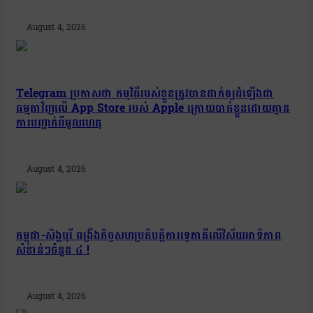
August 4, 2026
Telegram ប្រកាសថា កម្មវិធីរបស់ខ្លួនត្រូវបានដាក់ឲ្យដំឡើងជា
ធម្មតាវិញលើ App Store របស់ Apple ក្រោយបាត់ខ្លួនដោយគ្មាន
ការបញ្ជាក់ពីមូលហេតុ
August 4, 2026
កម្ពុជា-សិង្ហបុរី ពង្រឹងកិច្ចសហប្រតិបត្តិការទ្វេភាគីលើវិស័យអាទិភាព
សំខាន់ៗចំនួន ៤ !
August 4, 2026