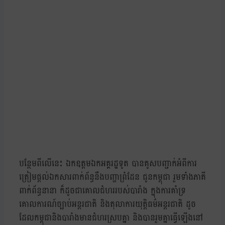
បន្ថែមពីលើនេះ ឯកឧត្តមឯកអគ្គរដ្ឋទូត បានគូសបញ្ជាក់អំពីការ
ត្រៀមផ្តល់ឯកសារពាក់ព័ន្ធនឹងបញ្ហាព្រំដែន ជូនកម្ពុជា រួមទាំងភាគី
ពាក់ព័ន្ធនានា ក៏ដូចជាគោលជំហររបស់បារាំង ក្នុងការគាំទ្រ
គោលការណ៍ច្បាប់អន្តរជាតិ និងតុលាការយុត្តិធម៌អន្តរជាតិ ដូច
ដែលកម្ពុជានិងបារាំងមានជំហរស្របគ្នា និងបានរួមគ្នាធ្វើឡើងនៅ