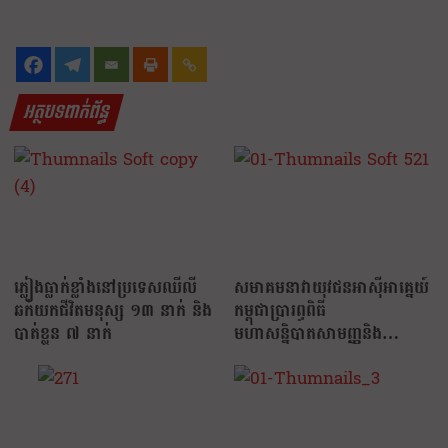
អត្ថបទពាក់ព័ន្ធ
ភ្លៀងធ្លាក់ខ្លាំងនៅប្រទេសឈីលី
សមាគមនាវាយុវជនអាស៊ីអាគ្នេយ៍
ឆក់យកជីវិតមនុស្ស ១៣ នាក់ និង
កម្ពុជាប្រារព្ធពិធី
បាត់ខ្លួន ៧ នាក់
មហាសន្និបាតសាមញ្ញនិង
បោះឆ្នោតជ្រើសរើសប្រធានស្តី្រ
ដំបូងគេ…