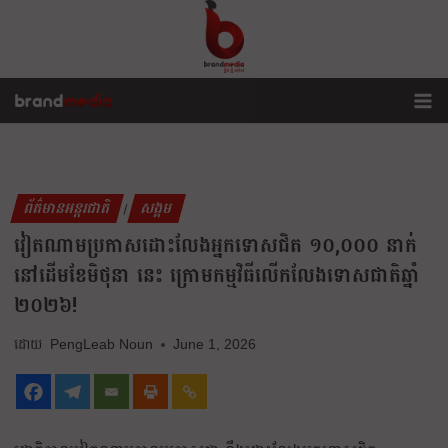
ព័ត៌មានអន្តរជាតិ
សង្គម
|
វៀតណាមប្រកាសដោះលែងអ្នកទោសជិត ១០,០០០ នាក់
នៅដើមខែមិថុនា នេះ ក្រោមកម្មវិធីលើកលែងទោសជាតិឆ្នាំ
២០២៦!
PengLeab Noun
June 1, 2026