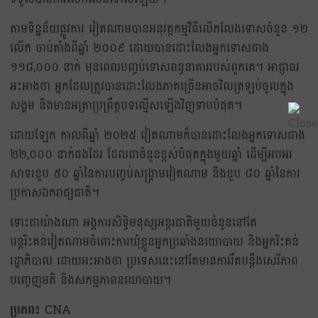
តាមទិន្នន័យផ្លូវការ វៀតណាមបានអនុវត្តកម្មវិធីលើកលែងទោសចំនួន ១២
លើក ចាប់តាំងពីឆ្នាំ ២០០៩ ដោយបានដោះលែងអ្នកទោសជាង
១១៨,០០០ នាក់ មុនពេលបញ្ចប់ទោសពន្ធនាគាររបស់ពួកគេ។ អាជ្ញាធរ
អះអាងថា អ្នកដែលត្រូវបានដោះលែងភាគច្រើនអាចវិលត្រឡប់ចូលក្នុង
សង្គម និងមានអត្រាប្រព្រឹត្តបទល្មើសឡើងវិញទាបបំផុត។
ដោយឡែក កាលពីឆ្នាំ ២០២៥ វៀតណាមក៏បានដោះលែងអ្នកទោសជាង
២២,០០០ នាក់ផងដែរ ដែលជាចំនួនខ្ពស់បំផុតក្នុងមួយឆ្នាំ ដើម្បីអបអរ
សាទរខួប ៥០ ឆ្នាំនៃការបញ្ចប់សង្គ្រាមវៀតណាម និងខួប ៨០ ឆ្នាំនៃការ
ប្រកាសឯករាជ្យជាតិ។
ទោះជាយ៉ាងណា អង្គការសិទ្ធិមនុស្សអន្តរជាតិមួយចំនួននៅតែ
បន្តរិះគន់វៀតណាមចំពោះការឃុំខ្លួនអ្នកប្រឆាំងនយោបាយ និងអ្នករិះគន់
រដ្ឋាភិបាល ដោយអះអាងថា ប្រទេសនេះនៅតែមានការរឹតបន្តឹងសេរីភាព
បញ្ចេញមតិ និងសកម្មភាពនយោបាយ។
ប្រភព៖
CNA