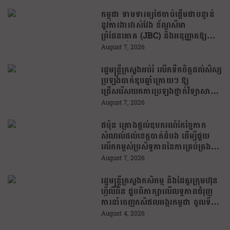
កម្ពុជា ទាមទារឲ្យថៃចាប់ផ្តើមជាបន្ទាន់
នូវការងារវាស់វែង ខ័ណ្ឌសីមា
ព្រំដែនគោគ (JBC) និងអនុញ្ញាតឱ្យ
ពលរដ្ឋភៀសសឹកវិលទៅលំនៅឋានវិញ
August 7, 2026
ដោយគ្មានការរារាំង
រដ្ឋមន្រ្តីក្រសួងអប់រំ លើកទឹកចិត្តដល់សិស្ស
ប្រឡងបាក់ឌុបឆ្នាំក្រោយៗ ឱ្យ
ជ្រើសរើសយកការប្រឡងថ្នាក់វិទ្យាសាស្ត្រ
ដើម្បីឆ្លើយតបទៅនឹងតម្រូវការធនធាន
August 7, 2026
មនុស្សក្នុងយុគសម័យបច្ចេកវិទ្យា
ជប៉ុន គ្រោងផ្តល់ឧបករណ៍កែច្នៃកាក
សំណល់ដល់ខេត្តបាត់ដំបង ដើម្បីជួយ
លើកកម្ពស់ប្រសិទ្ធភាពនៃការគ្រប់គ្រង
សំណល់
August 7, 2026
រដ្ឋមន្រ្តីក្រសួងកសិកម្ម និងដៃគូរក្រុមហ៊ុន
ហ្វីលីពីន ជួបពិភាក្សាលើលទ្ធភាពជំរុញ
ការនាំចេញកសិផលអង្ករកម្ពុជា ចូលទី
ផ្សារហ្វីលីពីន
August 4, 2026