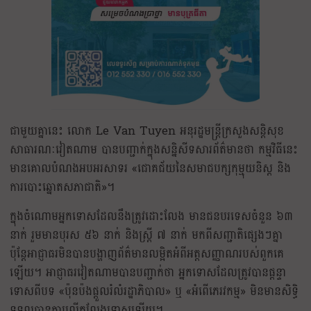
ជាមួយគ្នានេះ លោក Le Van Tuyen អនុរដ្ឋមន្ត្រីក្រសួងសន្តិសុខ
សាធារណៈវៀតណាម បានបញ្ជាក់ក្នុងសន្និសីទសារព័ត៌មានថា កម្មវិធីនេះ
មានគោលបំណងអបអរសាទរ «ជោគជ័យនៃសមាជបក្សកុម្មុយនិស្ត និង
ការបោះឆ្នោតសភាជាតិ»។
ក្នុងចំណោមអ្នកទោសដែលនឹងត្រូវដោះលែង មានជនបរទេសចំនួន ៦៣
នាក់ រួមមានបុរស ៥៦ នាក់ និងស្ត្រី ៧ នាក់ មកពីសញ្ជាតិផ្សេងៗគ្នា
ប៉ុន្តែអាជ្ញាធរមិនបានបង្ហាញព័ត៌មានលម្អិតអំពីអត្តសញ្ញាណរបស់ពួកគេ
ឡើយ។ អាជ្ញាធរវៀតណាមបានបញ្ជាក់ថា អ្នកទោសដែលត្រូវបានផ្តន្ទា
ទោសពីបទ «ប៉ុនប៉ងផ្តួលរំលំរដ្ឋាភិបាល» ឬ «អំពើភេរវកម្ម» មិនមានសិទ្ធិ
ទទួលបានការលើកលែងទោសឡើយ។