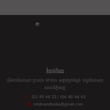
ខ្លឹម ខ្លី រហ័ស
ទំនាក់ទំនង
បុរីមហាសែនសុខ ផ្ទះលេខ H១២០ សង្កាត់ក្រាំងធ្នង់ ខណ្ឌសែនសុខ
រាជធានីភ្នំពេញ
011 99 66 23
|
016 80 44 63
infobrandbodia@gmail.com