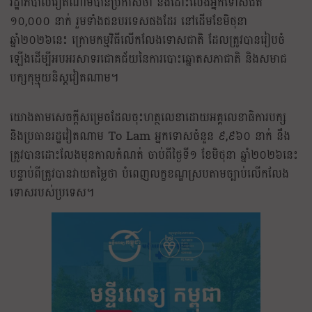
រដ្ឋាភិបាលវៀតណាមបានប្រកាសថា នឹងដោះលែងអ្នកទោសជិត
១០,០០០ នាក់ រួមទាំងជនបរទេសផងដែរ នៅដើមខែមិថុនា
ឆ្នាំ២០២៦នេះ ក្រោមកម្មវិធីលើកលែងទោសជាតិ ដែលត្រូវបានរៀបចំ
ឡើងដើម្បីអបអរសាទរជោគជ័យនៃការបោះឆ្នោតសភាជាតិ និងសមាជ
បក្សកុម្មុយនិស្តវៀតណាម។
យោងតាមសេចក្តីសម្រេចដែលចុះហត្ថលេខាដោយអគ្គលេខាធិការបក្ស
និងប្រធានរដ្ឋវៀតណាម To Lam អ្នកទោសចំនួន ៩,៩៦០ នាក់ នឹង
ត្រូវបានដោះលែងមុនកាលកំណត់ ចាប់ពីថ្ងៃទី១ ខែមិថុនា ឆ្នាំ២០២៦នេះ
បន្ទាប់ពីត្រូវបានវាយតម្លៃថា បំពេញលក្ខខណ្ឌស្របតាមច្បាប់លើកលែង
ទោសរបស់ប្រទេស។