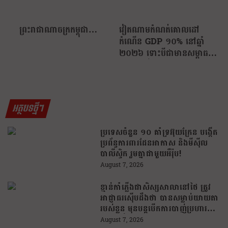
ព្រះរាជាណាចក្រកម្ពុជា…
វៀតណាមកំណត់គោលដៅ
កំណើន GDP ១០% នៅឆ្នាំ
២០២៦ ទោះបីជាមានសម្ពាធពី
ខាងក្រៅក៏ដោយ
អត្ថបទថ្មីៗ
ប្រទេសចំនួន ១០ គាំទ្រអ៊ុយក្រែន បង្កើត
ប្រព័ន្ធការពារដែនអាកាស និងមីស៊ីល
បាលីស្ទិក រួមគ្នាជាមួយអឺរ៉ុប!
August 7, 2026
ខ្មាន់កាំភ្លើងជាសិស្សសាលានៅថៃ ត្រូវ
អាជ្ញាធរស៊ើបដឹងថា បានសម្លាប់យាយតា
របស់ខ្លួន មុនបន្តបើកការបាញ់ប្រហារនៅ
សាលារៀន
August 7, 2026