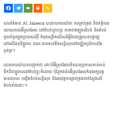
សារព័ត៌មាន Al Jazeera បានរាយការណ៍ថា ការគ្រប់គ្រង និងឥទ្ធិពល
យោធារបស់អ៊ីស្រាអែល នៅតំបន់ហ្គាហ្សា ភាគខាងត្បូងលីបង់ និងតំបន់
មួយចំនួនក្នុងប្រទេសស៊ីរី កំពុងពង្រីកលើសពីអ្វីដែលត្រូវបានបង្ហាញ
នៅលើផែនទីផ្លូវការ ខណៈភាពតានតឹងសន្តិសុខនៅមជ្ឈិមបូព៌ាកាន់តែ
ធ្ងន់ធ្ងរ។
របាយការណ៍បានបញ្ជាក់ថា ទោះបីអ៊ីស្រាអែលមិនបានប្រកាសកាន់កាប់
ទឹកដីជាផ្លូវការនៅតំបន់ខ្លះក៏ដោយ ប៉ុន្តែកងទ័ពអ៊ីស្រាអែលកំពុងរក្សាវត្ត
មានយោធា បង្កើតតំបន់សន្តិសុខ និងអនុវត្តការគ្រប់គ្រងជាក់ស្តែងលើ
តំបន់ទាំងនោះ។