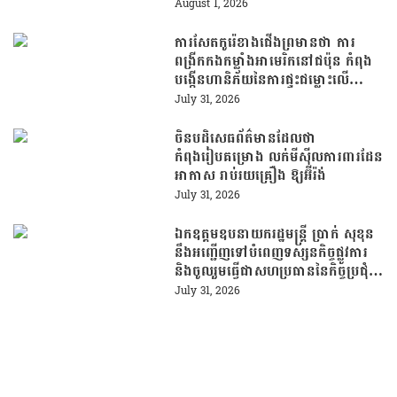
សម្រាប់អ្នកជំនាន់ក្រោយ
August 1, 2026
ការសែតកូរ៉េខាងជើងព្រមានថា ការ
ពង្រីកកងកម្លាំងអាមេរិកនៅជប៉ុន កំពុង
បង្កើនហានិភ័យនៃការផ្ទុះជម្លោះលើ
ឧបទ្វីបកូរ៉េ
July 31, 2026
ចិនបដិសេធព័ត៌មានដែលថា
កំពុងរៀបគម្រោង លក់មីស៊ីលការពារដែន
អាកាស រាប់រយគ្រឿង ឱ្យអ៊ីរ៉ង់
July 31, 2026
ឯកឧត្តមឧបនាយករដ្ឋមន្ត្រី ប្រាក់ សុខុន
នឹងអញ្ជើញទៅបំពេញទស្សនកិច្ចផ្លូវការ
និងចូលរួមធ្វើជាសហប្រធាននៃកិច្ចប្រជុំ
គណៈកម្មការចម្រុះ ស្តីពីកិច្ចសហប្រតិបត្តិ
July 31, 2026
ការទ្វេភាគី រវាងកម្ពុជា និងម៉ាឡេស៊ី
លើកទី៣ នៅទីក្រុងគូឡាឡាំពួ
ប្រទេសម៉ាឡេស៊ី