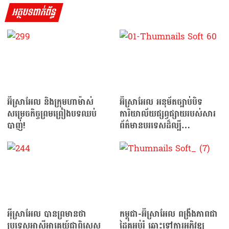
អត្ថបទពាក់ព័ន្ធ
អ៊ីស្រាអែល និងក្រុមហាម៉ាស់
អ៊ីស្រាអែល អនុម័តច្បាប់បិទ
សម្រេចកិច្ចព្រមព្រៀងបទឈប់
ការិយាល័យផ្សព្វផ្សាយរបស់សារ
បាញ់!
ព័ត៌មានបរទេសដ៏ល្បី
Aljazeera…
អ៉ីស្រាអែល បានព្រមានថា
កម្ពុជា-អ៊ីស្រាអែល ពង្រឹងភាពជា
ប្រទេសអាស៊ីអាគ្នេយ៍ជាពិសេស
ដៃគូអប់រំ ឆ្ពោះទៅការអភិវឌ្ឍ