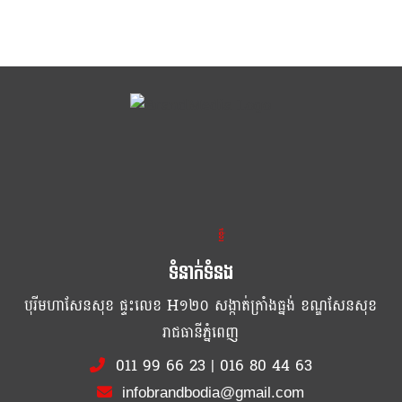
ខ្លឹម ខ្លី រហ័ស
ទំនាក់ទំនង
បុរីមហាសែនសុខ ផ្ទះលេខ H១២០ សង្កាត់ក្រាំងធ្នង់ ខណ្ឌសែនសុខ
រាជធានីភ្នំពេញ
011 99 66 23
|
016 80 44 63
infobrandbodia@gmail.com