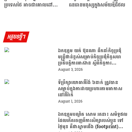
ប្រទេសថៃ អាចជាគោលដៅ
ធនធានមនុស្សក្នុងសម័យឌីជីថល
បន្ទាប់នៃអំពើភារវកម្ម
អត្ថបទថ្មីៗ
ឯកឧត្តម យក់ ប៊ុនណា ដឹកនាំកិច្ចប្រជុំ
មន្ត្រីជាន់ខ្ពស់សម្រាប់កិច្ចប្រជុំកិច្ចសហ
ប្រតិបត្តិការអាស៊ាន ស្តីពីកិច្ចការ
មុខងារសាធារណៈលើកទី២៣ (23rd
August 3, 2026
ACCSM)
ទីប្រឹក្សាយោធាអ៊ីរ៉ង់ ៦នាក់ ត្រូវបាន
សម្លាប់ក្នុងការវាយប្រហារតាមអាកាស
នៅអ៊ីរ៉ាក់
August 1, 2026
ឯកឧត្តមបណ្ឌិត សោម រតនា៖ សមិទ្ធផល
ដែលកើតចេញពីការសិក្សារបស់ប្អូន ទៅ
ថ្ងៃមុខ គឺជាស្នាមជើង (footprint)