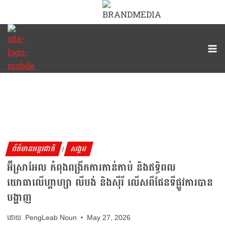
ព័ត៌មានអន្តរជាតិ
សង្គម
|
អ៊ីស្រាអែល កំពុងពង្រីកការកាន់កាប់ និងឥទ្ធិពល
យោធាលើហ្គាហ្សា លីបង់ និងស៊ីរី លើសពីផែនទីផ្លូវការបាន
បង្ហាញ
PengLeab Noun
May 27, 2026