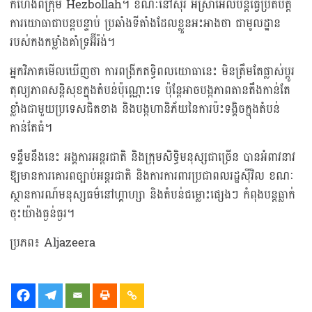
កំហែងពីក្រុម Hezbollah។ ខណៈនៅស៊ីរី អ៊ីស្រាអែលបន្តធ្វើប្រតិបត្តិ
ការយោធាជាបន្តបន្ទាប់ ប្រឆាំងទីតាំងដែលខ្លួនអះអាងថា ជាមូលដ្ឋាន
របស់កងកម្លាំងគាំទ្រអ៊ីរ៉ង់។
អ្នកវិភាគមើលឃើញថា ការពង្រីកឥទ្ធិពលយោធានេះ មិនត្រឹមតែផ្លាស់ប្តូរ
តុល្យភាពសន្តិសុខក្នុងតំបន់ប៉ុណ្ណោះទេ ប៉ុន្តែអាចបង្កភាពតានតឹងកាន់តែ
ខ្លាំងជាមួយប្រទេសជិតខាង និងបង្កហានិភ័យនៃការប៉ះទង្គិចក្នុងតំបន់
កាន់តែធំ។
ទន្ទឹមនឹងនេះ អង្គការអន្តរជាតិ និងក្រុមសិទ្ធិមនុស្សជាច្រើន បានអំពាវនាវ
ឱ្យមានការគោរពច្បាប់អន្តរជាតិ និងការការពារប្រជាពលរដ្ឋស៊ីវិល ខណៈ
ស្ថានការណ៍មនុស្សធម៌នៅហ្គាហ្សា និងតំបន់ជម្លោះផ្សេងៗ កំពុងបន្តធ្លាក់
ចុះយ៉ាងធ្ងន់ធ្ងរ។
ប្រភព៖ Aljazeera