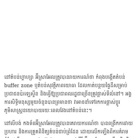
នៅតំបន់ហ្គាហ្សា អ៊ីស្រាអែលត្រូវបានរាយការណ៍ថា កំពុងបង្កើតតំបន់
buffer zone ឬតំបន់សុវត្ថិភាពយោធា ដែលកាត់បន្ថយផ្ទៃដីសម្រាប់
ប្រជាជនប៉ាឡេស្ទីន និងធ្វើឱ្យប្រជាពលរដ្ឋជាច្រើនត្រូវផ្លាស់ទីលំនៅ។ អង្គ
ការសិទ្ធិមនុស្សមួយចំនួនបានព្រមានថា វាអាចនាំទៅរកការផ្លាស់ប្តូរ
ភូមិសាស្ត្រនយោបាយរយៈពេលវែងនៅតំបន់នេះ។
នៅលីបង់ កងទ័ពអ៊ីស្រាអែលត្រូវបានគេរាយការណ៍ថា បានពង្រីកការវាយ
ប្រហារ និងការត្រួតពិនិត្យតំបន់ជាប់ព្រំដែន ដោយលើកឡើងពីការគំរាម