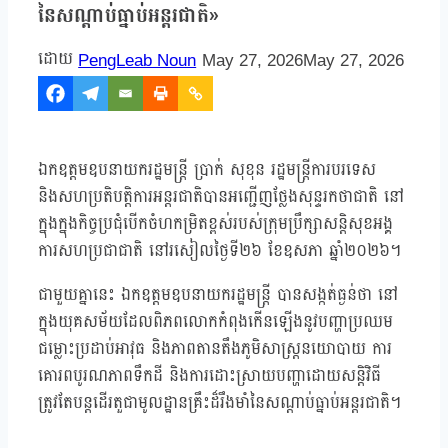
នៃសណ្តាប់ធ្នាប់អន្តរជាតិ»
PengLeab Noun
May 27, 2026
May 27, 2026
ឯកឧត្តមឧបនាយករដ្ឋមន្ត្រី ប្រាក់ សុខុន រដ្ឋមន្ត្រីការបរទេស
និងសហប្រតិបត្តិការអន្តរជាតិបានអញ្ជើញថ្លែងសុន្ទរកថាជាតិ នៅ
ក្នុងក្នុងកិច្ចប្រជុំបើកចំហកម្រិតខ្ពស់របស់ក្រុមប្រឹក្សាសន្តិសុខអង្គ
ការសហប្រជាជាតិ នៅរសៀលថ្ងៃទី២៦ ខែឧសភា ឆ្នាំ២០២៦។
ជាមួយគ្នានេះ ឯកឧត្តមឧបនាយករដ្ឋមន្ត្រី បានសង្កត់ធ្ងន់ថា នៅ
ក្នុងយុគសម័យដែលពិភពលោកកំពុងកើនឡើងនូវបញ្ហាប្រឈម
ជម្លោះប្រដាប់អាវុធ និងភាពតានតឹងភូមិសាស្ត្រនយោបាយ ការ
គោរពបូរណភាពទឹកដី និងការដោះស្រាយបញ្ហាដោយសន្តិវិធី
ត្រូវតែបន្តដើរតួជាមូលដ្ឋានគ្រឹះដ៏រឹងមាំនៃសណ្តាប់ធ្នាប់អន្តរជាតិ។