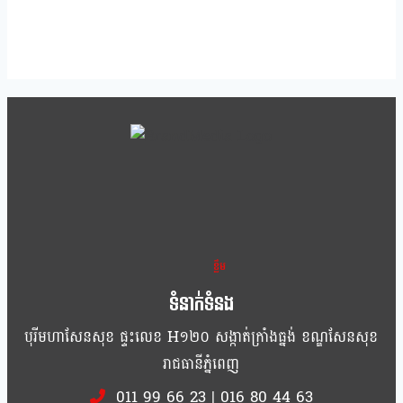
ខ្លឹម ខ្លី រហ័ស
ទំនាក់ទំនង
បុរីមហាសែនសុខ ផ្ទះលេខ H១២០ សង្កាត់ក្រាំងធ្នង់ ខណ្ឌសែនសុខ
រាជធានីភ្នំពេញ
011 99 66 23
|
016 80 44 63