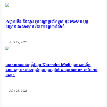
អាជ្ញាធរមីន និងស្ថានទូតឥណ្ឌាប្រចាំកម្ពុជា ចុះ MoU អនុវត្ត
គម្រោងបោសសម្អាតមីននៅខេត្តពោធិ៍សាត់
July 27, 2026
លោកនាយករដ្ឋមន្ត្រីឥណ្ឌា Narendra Modi ប្រកាសបង្កើត
គណៈកម្មាធិការកែទម្រង់ប្រព័ន្ធប្រឡងជាតិ ក្រោយមានការតវ៉ាធំៗពី
និស្សិត
July 27, 2026