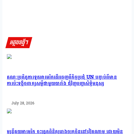
អត្ថបទថ្មីៗ
គណៈប្រតិភូការទូតអាមេរិកដើរចេញពីកិច្ចប្រជុំ UN បន្ទាប់ពីមាន
ការប៉ះទង្គិចពាក្យសម្តីជាមួយបារាំង ជុំវិញបញ្ហាសិទ្ធិមនុស្ស
July 28, 2026
មន្ត្រីគយអាមេរិក ចុះត្រួតពិនិត្យរោងចក្រចិននៅវៀតណាម ដោយមិន