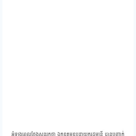
អំឡុងពេលថ្លែងសុន្ទរកថា ឯកឧត្តមឧបនាយករដ្ឋមន្ត្រី បានបញ្ជាក់