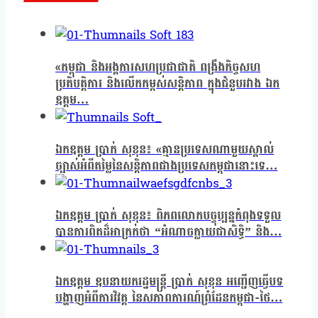
«កម្ពុជា និងអង្គការសហប្រជាជាតិ ពង្រឹងកិច្ចសហ
ប្រតិបត្តិការ និងលើកកម្ពស់សន្តិភាព ក្នុងជំនួបរវាង ឯក
ឧត្តម…
ឯកឧត្តម ប្រាក់ សុខុន៖ «គ្មានប្រទេសណាមួយស្គាល់
ច្បាស់អំពីតម្លៃនៃសន្តិភាពជាងប្រទេសកម្ពុជានោះទេ…
ឯកឧត្តម ប្រាក់ សុខុន៖ ពិភពលោកបច្ចុប្បន្នកំពុងទទួល
បានការពិតដ៏អាក្រក់ថា “អំណាចក្លាយជាសិទ្ធិ” និង…
ឯកឧត្តម ឧបនាយករដ្ឋមន្ត្រី ប្រាក់ សុខុន អញ្ជើញធ្វើបទ
បង្ហាញអំពីការវិវត្ត នៃសភាពការណ៍ព្រំដែនកម្ពុជា-ថៃ…