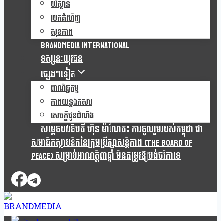
បរិស្ថាន
របកគំហើញ
សុខភាព
Brandmedia international
ទស្សនៈយុវជន
ផ្សេងៗទៀត
ពាណិជ្ជកម្ម
ភាពយន្តឯកសារ
សេចក្តីជូនដំណឹង
សម្តេចបវរធិបតី ហ៊ុន ម៉ាណែត៖ ការចូលរួមរបស់កម្ពុជា ជា
សមាជិកស្ថាបនិកនៃក្រុមប្រឹក្សាសន្តិភាព (The Board Of
Peace) សម្រាប់អាណត្តិ៣ឆ្នាំ មិនតម្រូវឱ្យបង់ថវិកាទេ