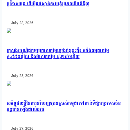
ប្រកាសមុន ដើម្បីទប់ស្កាត់ការបន្លំប្រភពដើមទំនិញ
July 28, 2026
ក្រសួងពាណិជ្ជកម្មប្រកាសតម្លៃប្រេងឥន្ធនៈថ្មី៖ សាំងធម្មតាតម្លៃ
៤,៥៥០រៀល និងម៉ាស៊ូតតម្លៃ ៥,២៥០រៀល
July 28, 2026
សមិទ្ធផលថ្មីនៃការនាំចេញទុរេនស្រស់កម្ពុជាទៅកាន់ទីផ្សារប្រទេសចិន
បន្តកើនឡើងជាលំដាប់
July 27, 2026