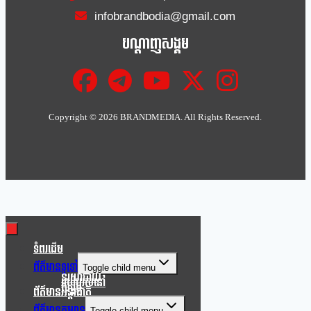
infobrandbodia@gmail.com
បណ្ដាញសង្គម
Copyright ©
2026 BRANDMEDIA. All Rights Reserved.
Clo
this
mod
ទំពរដើម
ព័ត៌មានទូទៅ
Toggle child menu
នយោបាយ
របៀបរស់នៅ
សង្គម
ព័ត៌មានអន្តរជាតិ
ព័ត៌មានកម្សាន្ត
Toggle child menu