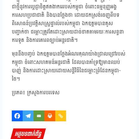
ជាថ្មីនូវការប្តេជ្ញាចិត្តឥតងាករេរបស់កម្ពុជា ចំពោះធម្មនុញ្ញអង្គ
ការសហប្រជាជាតិ និងបានថ្លែងថា ដោយដកស្រង់ចេញពីបទ
ពិសោធន៍ប្រវត្តិសាស្ត្រផ្ទាល់របស់កម្ពុជា ឯកឧត្តមបានគូស
បញ្ជាក់ថា ជម្លោះត្រូវតែដោះស្រាយដាច់ខាតតាមរយៈការសន្ទនា
ការទូត និងការគោរពច្បាប់អន្តរជាតិ។
មុននឹងបញ្ចប់ ឯកឧត្តមបានថ្លែងអំណរគុណយ៉ាងជ្រាលជ្រៅរបស់
កម្ពុជា ចំពោះសហគមន៍អន្តរជាតិ ដែលបានគាំទ្រឱ្យមានឈប់
បាញ់ និងការដោះស្រាយដោយសន្តិវិធីនៃជម្លោះព្រំដែនកម្ពុជា-
ថៃ។
ប្រភព៖ ក្រសួងការបរទេស
អត្ថបទពាក់ព័ន្ធ