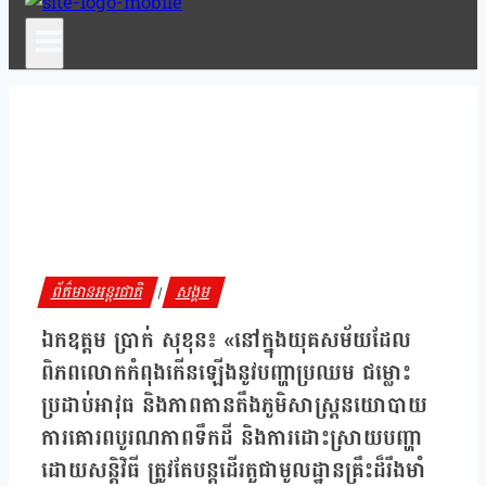
ព័ត៌មានអន្តរជាតិ
សង្គម
|
ឯកឧត្តម ប្រាក់ សុខុន៖ «នៅក្នុងយុគសម័យដែល
ពិភពលោកកំពុងកើនឡើងនូវបញ្ហាប្រឈម ជម្លោះ
ប្រដាប់អាវុធ និងភាពតានតឹងភូមិសាស្ត្រនយោបាយ
ការគោរពបូរណភាពទឹកដី និងការដោះស្រាយបញ្ហា
ដោយសន្តិវិធី ត្រូវតែបន្តដើរតួជាមូលដ្ឋានគ្រឹះដ៏រឹងមាំ