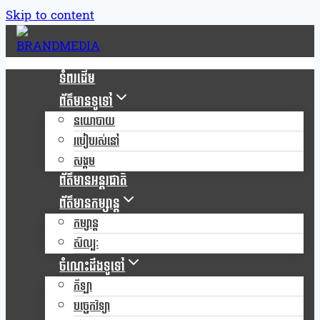
Skip to content
ទំពរដើម
ព័ត៌មានទូទៅ
នយោបាយ
របៀបរស់នៅ
សង្គម
ព័ត៌មានអន្តរជាតិ
ព័ត៌មានកម្សាន្ត
កម្សាន្ត
សិល្បៈ
ចំណេះដឹងទូទៅ
កីឡា
បច្ចេកវិទ្យា