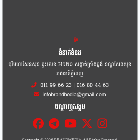
ខ្លឹម ខ្លី រហ័ស
ទំនាក់ទំនង
បុរីមហាសែនសុខ ផ្ទះលេខ H១២០ សង្កាត់ក្រាំងធ្នង់ ខណ្ឌសែនសុខ
រាជធានីភ្នំពេញ
011 99 66 23
|
016 80 44 63
infobrandbodia@gmail.com
បណ្ដាញសង្គម
Copyright ©
2026 BRANDMEDIA. All Rights Reserved.