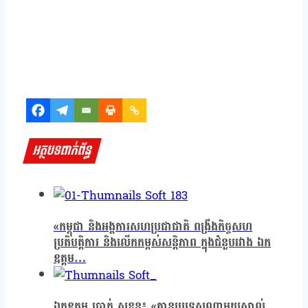
អត្ថបទពាក់ព័ន្ធ
«កម្ពុជា និងអង្គការសហប្រជាជាតិ ពង្រឹងកិច្ចសហ
ប្រតិបត្តិការ និងលើកកម្ពស់សន្តិភាព ក្នុងជំនួបរវាង ឯក
ឧត្តម…
ឯកឧត្តម ប្រាក់ សុខុន៖ «គ្មានប្រទេសណាមួយស្គាល់