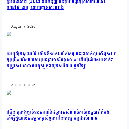
ព្រំដែនគោគ (JBC) និងអនុញ្ញាតឱ្យពលរដ្ឋភៀសសឹកវិលទៅ
លំនៅឋានវិញ ដោយគ្មានការរារាំង
August 7, 2026
រដ្ឋមន្រ្តីក្រសួងអប់រំ លើកទឹកចិត្តដល់សិស្សប្រឡងបាក់ឌុបឆ្នាំក្រោយៗ
ឱ្យជ្រើសរើសយកការប្រឡងថ្នាក់វិទ្យាសាស្ត្រ ដើម្បីឆ្លើយតបទៅនឹង
តម្រូវការធនធានមនុស្សក្នុងយុគសម័យបច្ចេកវិទ្យា
August 7, 2026
ជប៉ុន គ្រោងផ្តល់ឧបករណ៍កែច្នៃកាកសំណល់ដល់ខេត្តបាត់ដំបង
ដើម្បីជួយលើកកម្ពស់ប្រសិទ្ធភាពនៃការគ្រប់គ្រងសំណល់