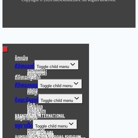
Clo
this
mod
ទំពរដើម
ព័ត៌មានទូទៅ
Toggle child menu
នយោបាយ
របៀបរស់នៅ
សង្គម
ព័ត៌មានអន្តរជាតិ
ព័ត៌មានកម្សាន្ត
Toggle child menu
កម្សាន្ត
សិល្បៈ
ចំណេះដឹងទូទៅ
Toggle child menu
កីឡា
បច្ចេកវិទ្យា
បរិស្ថាន
របកគំហើញ
សុខភាព
Brandmedia international
ទស្សនៈយុវជន
ផ្សេងៗទៀត
Toggle child menu
ពាណិជ្ជកម្ម
ភាពយន្តឯកសារ
សេចក្តីជូនដំណឹង
សម្តេចបវរធិបតី ហ៊ុន ម៉ាណែត៖ ការចូលរួម