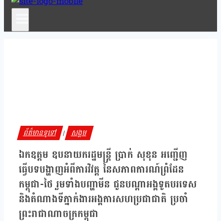
ព័ត៌មានទូទៅ
សង្គម
|
ឯកឧត្តម ឧបនាយករដ្ឋមន្ត្រី ប្រាក់ សុខុន អញ្ជើញ
ធ្វើបទបង្ហាញអំពីការវិវត្ត នៃសភាពការណ៍ព្រំដែន
កម្ពុជា-ថៃ រួមទាំងបញ្ហាមីន ជូនបណ្តាអង្គទូតបរទេស
និងតំណាងទីភ្នាក់ងារអង្គការសហប្រជាជាតិ ប្រចាំ
ព្រះរាជាណាចក្រកម្ពុជា