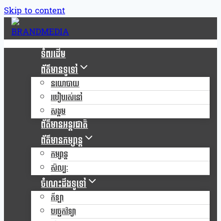
Skip to content
ទំពរដើម
ព័ត៌មានទូទៅ
នយោបាយ
របៀបរស់នៅ
សង្គម
ព័ត៌មានអន្តរជាតិ
ព័ត៌មានកម្សាន្ត
កម្សាន្ត
សិល្បៈ
ចំណេះដឹងទូទៅ
កីឡា
បច្ចេកវិទ្យា