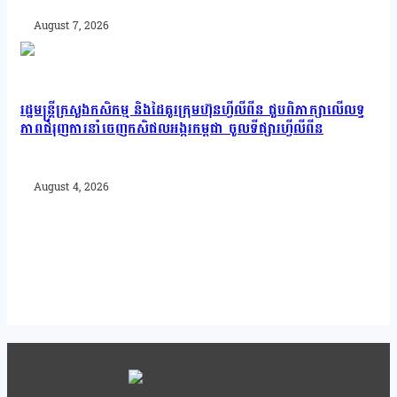
August 7, 2026
រដ្ឋមន្រ្តីក្រសួងកសិកម្ម និងដៃគូរក្រុមហ៊ុនហ្វីលីពីន ជួបពិភាក្សាលើលទ្ធ
ភាពជំរុញការនាំចេញកសិផលអង្ករកម្ពុជា ចូលទីផ្សារហ្វីលីពីន
August 4, 2026