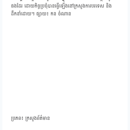
ផងដែរ ដោយកិច្ចប្រជុំបានធ្វើឡើងនៅក្រសួងការបរទេស និង
ដឹកនាំដោយ។ ផ្សាយ៖ កន ចំណាន
ប្រភព៖ ក្រសួងព័ត៌មាន