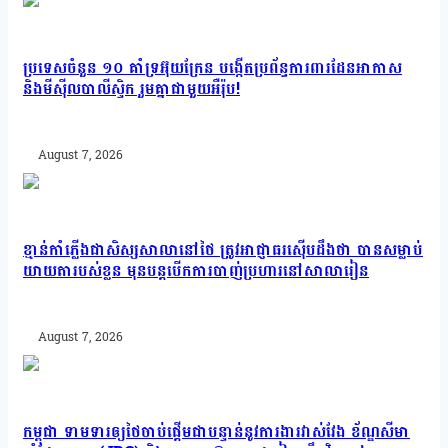
ប្រទេសចំនួន ១០ គាំទ្រអ៊ុយក្រែន បង្កើតប្រព័ន្ធការពារដែនអាកាស
និងមីស៊ីលបាលីស្ទិក រួមគ្នាជាមួយអឺរ៉ុប!
August 7, 2026
ខ្មាន់កាំភ្លើងជាសិស្សសាលានៅថៃ ត្រូវអាជ្ញាធរស៊ើបដឹងថា បានសម្លាប់
យាយតារបស់ខ្លួន មុនបន្តបើកការបាញ់ប្រហារនៅសាលារៀន
August 7, 2026
កម្ពុជា ទាមទារឲ្យថៃចាប់ផ្តើមជាបន្ទាន់នូវការងារវាស់វែង ខ័ណ្ឌសីមា