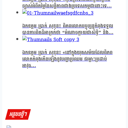
ច្បាស់អំពីតម្លៃនៃសន្តិភាពជាងប្រទេសកម្ពុជានោះទេ…
ឯកឧត្តម ប្រាក់ សុខុន៖ ពិភពលោកបច្ចុប្បន្នកំពុងទទួល
បានការពិតដ៏អាក្រក់ថា “អំណាចក្លាយជាសិទ្ធិ” និង…
ឯកឧត្តម ប្រាក់ សុខុន៖ «នៅក្នុងយុគសម័យដែលពិភព
លោកកំពុងកើនឡើងនូវបញ្ហាប្រឈម ជម្លោះប្រដាប់
អាវុធ…
អត្ថបទថ្មីៗ