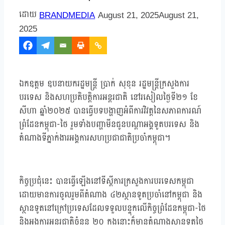
BRANDMEDIA
August 21, 2025
August 21,
2025
ឯកឧត្តម ឧបនាយករដ្ឋមន្ត្រី ប្រាក់ សុខុន រដ្ឋមន្ត្រីក្រសួងការ
បរទេស និងសហប្រតិបត្តិការអន្តរជាតិ នៅរសៀលថ្ងៃទី២១ ខែ
សីហា ឆ្នាំ២០២៥ បានធ្វើបទបង្ហាញអំពីការវិវត្តនៃសភាពការណ៍
ព្រំដែនកម្ពុជា-ថៃ រួមទាំងបញ្ហាមីនជូនបណ្តាអង្គទូតបរទេស និង
តំណាងទីភ្នាក់ងារអង្គការសហប្រជាជាតិប្រចាំកម្ពុជា។
កិច្ចប្រជុំនេះ បានធ្វើឡើងនៅទីស្ដីការក្រសួងការបរទេសកម្ពុជា
ដោយមានការចូលរួមពីតំណាង ៤២ស្ថានទូតប្រចាំនៅកម្ពុជា និង
ស្ថានទូតនៅក្រៅប្រទេសដែលទទួលបន្ទុកលើកិច្ចព្រំដែនកម្ពុជា-ថៃ
និងអង្គការអន្តរជាតិចំនួន ២០ ក្នុងនោះក៏មានតំណាងស្ថានទូតថៃ