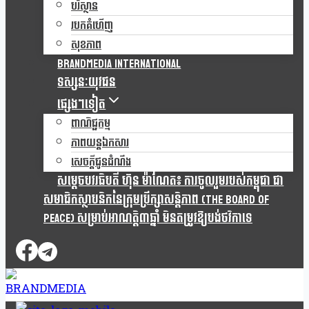
បរិស្ថាន
របកគំហើញ
សុខភាព
Brandmedia international
ទស្សនៈយុវជន
ផ្សេងៗទៀត
ពាណិជ្ជកម្ម
ភាពយន្តឯកសារ
សេចក្តីជូនដំណឹង
សម្តេចបវរធិបតី ហ៊ុន ម៉ាណែត៖ ការចូលរួមរបស់កម្ពុជា ជា
សមាជិកស្ថាបនិកនៃក្រុមប្រឹក្សាសន្តិភាព (The Board Of
Peace) សម្រាប់អាណត្តិ៣ឆ្នាំ មិនតម្រូវឱ្យបង់ថវិកាទេ