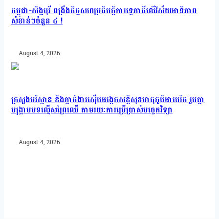
កម្ពុជា-សិង្ហបុរី ពង្រឹងកិច្ចសហប្រតិបត្តិការទ្វេភាគីលើវិស័យអាទិភាព
សំខាន់ៗចំនួន ៤ !
August 4, 2026
ក្រសួងបរិស្ថាន និងភ្នាក់ងារស៊ើបអង្កេតសន្តិសុខមាតុភូមិអាមេរិក រួមគ្នា
បង្រ្កាបបទល្មើសព្រៃឈើ តាមរយៈការប្រើប្រាស់បច្ចេកវិទ្យា
August 4, 2026