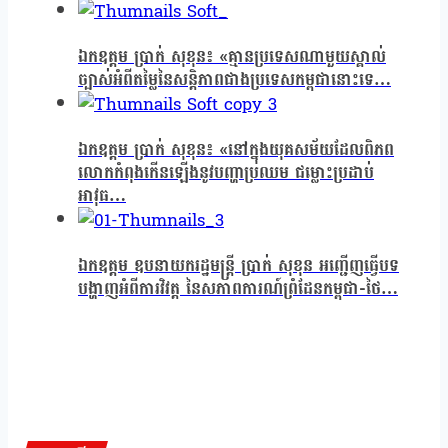
ឯកឧត្តម ប្រាក់ សុខុន៖ «គ្មានប្រទេសណាមួយស្គាល់
ច្បាស់អំពីតម្លៃនៃសន្តិភាពជាងប្រទេសកម្ពុជានោះទេ…
ឯកឧត្តម ប្រាក់ សុខុន៖ «នៅក្នុងយុគសម័យដែលពិភព
លោកកំពុងកើនឡើងនូវបញ្ហាប្រឈម ជម្លោះប្រដាប់
អាវុធ…
ឯកឧត្តម ឧបនាយករដ្ឋមន្ត្រី ប្រាក់ សុខុន អញ្ជើញធ្វើបទ
បង្ហាញអំពីការវិវត្ត នៃសភាពការណ៍ព្រំដែនកម្ពុជា-ថៃ…