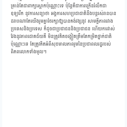
គ្រាន់តែជាពាក្យស្លោកប៉ុណ្ណោះទេ ប៉ុន្តែគឺជាការក្រើនរំលឹកជា
ឧឡារឹក នូវការសន្យាថា អង្គការសហប្រជាជាតិនឹងបន្តរស់រានបាន
ដរាបណាតែយើងរួមគ្នាថែរក្សាឱ្យបានគង់វង្សនូវ សាមគ្គីភាពរវាង
ប្រទេសនិងប្រទេស ក៏ដូចជាប្រជាជននិងប្រជាជន ហើយការវាស់
វែងនូវភាពជោគជ័យគឺ មិនត្រូវគិតចង្អៀតត្រឹមតែកម្រិតថ្នាក់ជាតិ
ប៉ុណ្ណោះទេ តែត្រូវគិតអំពីសុខមាលភាពរួមនៃប្រជាពលរដ្ឋរបស់
ពិភពលោកទាំងមូល។