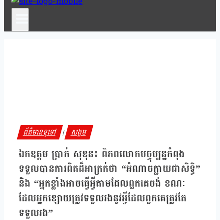
ព័ត៌មានទូទៅ
សង្គម
|
ឯកឧត្តម ប្រាក់ សុខុន៖ ពិភពលោកបច្ចុប្បន្នកំពុង
ទទួលបានការពិតដ៏អាក្រក់ថា “អំណាចក្លាយជាសិទ្ធិ”
និង “អ្នកខ្លាំងអាចធ្វើអ្វីតាមដែលពួកគេចង់ ខណៈ
ដែលអ្នកខ្សោយត្រូវទទួលរងនូវអ្វីដែលពួកគេត្រូវតែ
ទទួលរង”