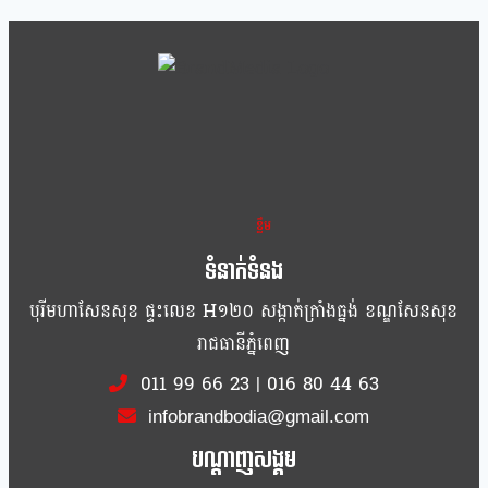
ខ្លឹម ខ្លី រហ័ស
ទំនាក់ទំនង
បុរីមហាសែនសុខ ផ្ទះលេខ H១២០ សង្កាត់ក្រាំងធ្នង់ ខណ្ឌសែនសុខ
រាជធានីភ្នំពេញ
011 99 66 23
|
016 80 44 63
infobrandbodia@gmail.com
បណ្ដាញសង្គម