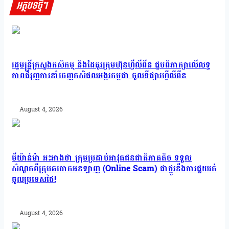
អត្ថបទថ្មីៗ
រដ្ឋមន្រ្តីក្រសួងកសិកម្ម និងដៃគូរក្រុមហ៊ុនហ្វីលីពីន ជួបពិភាក្សាលើលទ្ធ
ភាពជំរុញការនាំចេញកសិផលអង្ករកម្ពុជា ចូលទីផ្សារហ្វីលីពីន
August 4, 2026
មីយ៉ាន់ម៉ា អះអាងថា ក្រុមប្រដាប់អាវុធជនជាតិភាគតិច ទទួល
សំណូកពីក្រុមឆបោកអនឡាញ (Online Scam) ជាថ្នូរនឹងការជួយរត់
ចូលប្រទេសថៃ!
August 4, 2026