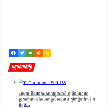
អត្ថបទពាក់ព័ន្ធ
«កម្ពុជា និងអង្គការសហប្រជាជាតិ ពង្រឹងកិច្ចសហ
ប្រតិបត្តិការ និងលើកកម្ពស់សន្តិភាព ក្នុងជំនួបរវាង ឯក
ឧត្តម…