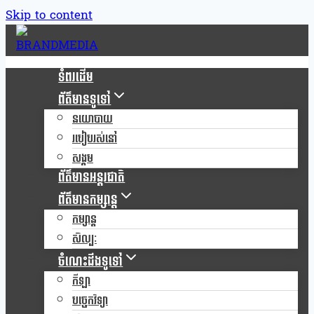
Skip to content
ទំពរដើម
ព័ត៌មានទូទៅ
នយោបាយ
របៀបរស់នៅ
សង្គម
ព័ត៌មានអន្តរជាតិ
ព័ត៌មានកម្សាន្ត
កម្សាន្ត
សិល្បៈ
ចំណេះដឹងទូទៅ
កីឡា
បច្ចេកវិទ្យា