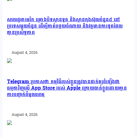
សហរដ្ឋអាមេរិក គ្រោងបិទស្ថានទូត និងស្ថានកុងស៊ុលចំនួន៥ នៅ
ប្រទេសមួយចំនួន ដើម្បីកាត់បន្ថយចំណាយ និងវត្តមានការទូតដែល
គ្មានប្រសិទ្ធភាព
August 4, 2026
Telegram ប្រកាសថា កម្មវិធីរបស់ខ្លួនត្រូវបានដាក់ឲ្យដំឡើងជា
ធម្មតាវិញលើ App Store របស់ Apple ក្រោយបាត់ខ្លួនដោយគ្មាន
ការបញ្ជាក់ពីមូលហេតុ
August 4, 2026