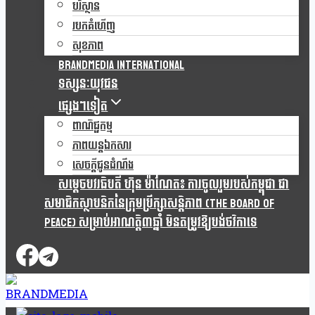
បរិស្ថាន
របកគំហើញ
សុខភាព
Brandmedia international
ទស្សនៈយុវជន
ផ្សេងៗទៀត
ពាណិជ្ជកម្ម
ភាពយន្តឯកសារ
សេចក្តីជូនដំណឹង
សម្តេចបវរធិបតី ហ៊ុន ម៉ាណែត៖ ការចូលរួមរបស់កម្ពុជា ជា
សមាជិកស្ថាបនិកនៃក្រុមប្រឹក្សាសន្តិភាព (The Board Of
Peace) សម្រាប់អាណត្តិ៣ឆ្នាំ មិនតម្រូវឱ្យបង់ថវិកាទេ