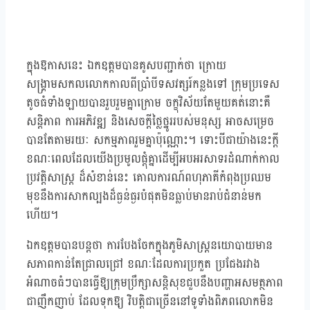
ក្នុងឱកាសនេះ ឯកឧត្តមបានគូសបញ្ជាក់ថា ក្រោយ
សង្គ្រាមសកលលោកកាលពីប្រាំបីទសវត្សរ៍កន្លងទៅ ក្រុមប្រទេស
តូចធំទាំងឡាយបានរួបរួមគ្នាក្រោម ចក្ខុវិស័យតែមួយគត់នោះគឺ
សន្តិភាព ការអភិវឌ្ឍ និងសេចក្តីថ្លៃថ្នូររបស់មនុស្ស អាចសម្រេច
បានតែតាមរយៈ សកម្មភាពរួមគ្នាប៉ុណ្ណោះ។ ទោះបីជាយ៉ាងនេះក្តី
ខណៈពេលដែលយើងប្រមូលផ្តុំគ្នាដើម្បីអបអរសាទរដំណាក់កាល
ប្រវត្តិសាស្ត្រ ដ៏សំខាន់នេះ គោលការណ៍ពហុភាគីកំពុងប្រឈម
មុខនឹងការសាកល្បងដ៏ធ្ងន់ធ្ងរបំផុតមិនធ្លាប់មានរាប់ជំនាន់មក
ហើយ។
ឯកឧត្តមបានបន្តថា ការបែងចែកក្នុងភូមិសាស្ត្រនយោបាយមាន
សភាពកាន់តែជ្រាលជ្រៅ ខណៈដែលការប្រកួត ប្រជែងរវាង
អំណាចធំៗបានធ្វើឱ្យក្រុមប្រឹក្សាសន្តិសុខជួបនឹងបញ្ហាអសមត្ថភាព
ជាញឹកញាប់ ដែលទុកឱ្យ វិបត្តិជាច្រើននៅទូទាំងពិភពលោកមិន