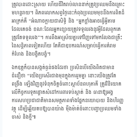
ត្រូវបានដោះស្រាយ ហើយជីវិតរាប់លាននាក់ត្រូវប្រឈមនឹងគ្រោះ
មហន្តរាយ។ ពិភពលោកសព្វថ្ងៃនេះកំពុងប្រឈមមុខនឹងការពិតដ៏
អាក្រក់គឺ “អំណាចក្លាយជាសិទ្ធិ និង “អ្នកខ្លាំងអាចធ្វើអ្វីតាម
ដែលគេចង់ ខណៈដែលអ្នកខ្សោយត្រូវទទួលរងនូវអ្វីដែលពួកគេ
ត្រូវតែទទួលរង”។ ការពឹងអាស្រ័យគ្នាទៅវិញទៅមកលែងជាគ្រឹះ
នៃសន្តិភាពទៀតហើយ តែគឺជាឧបករណ៍សម្រាប់ធ្វើការគំរាម
កំហែង និងបង្ខិតបង្ខំ។
ឯកឧត្តក៏បានសង្កត់ធ្ងន់ផងដែរថា ប្រសិនបើយើងពិតជាមាន
ជំនឿថា “យើងប្រសើរជាងមុនក្នុងការរួមគ្នា នោះយើងត្រូវតែ
ពង្រឹង ឡើងវិញនូវទំនុកចិត្តចំពោះស្ថាប័នពហុភាគី ត្រូវវិនិយោគ
លើកិច្ចការទូតផ្តោតសំដៅការពារទប់ស្កាត់ និង ធានាឱ្យអង្គ
ការសហប្រជាជាតិមានសមត្ថភាពទាំងផ្នែកនយោបាយ និងហិរញ្ញ
វត្ថុ ដើម្បីឆ្លើយតបឱ្យបានយ៉ាង ម៉ឺងម៉ាត់ចំពោះបញ្ហាប្រឈមទាំង
ចាស់ និងថ្មី៕