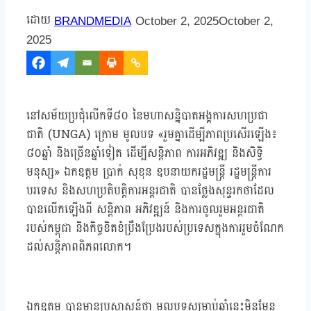
BRANDMEDIA
October 2, 2025
October 2,
2025
នៅសម័យប្រជុំលើកទី៨០ នៃមហាសន្និបាតអង្គការសហប្រជា
ជាតិ (UNGA) ក្រោម មូលបទ «រួមគ្នាដើម្បីភាពប្រសើរឡើង៖
៨០ឆ្នាំ និងច្រើនឆ្នាំទៀត ដើម្បីសន្តិភាព ការអភិវឌ្ឍ និងសិទ្ធិ
មនុស្ស» ឯកឧត្តម ប្រាក់ សុខុន ឧបនាយករដ្ឋមន្ត្រី រដ្ឋមន្ត្រីការ
បរទេស និងសហប្រតិបត្តិការអន្តរជាតិ បានថ្លែងសុន្ទរកថាដែល
បានលើកឡើងពី សន្តិភាព អភិវឌ្ឍន៍ និងការចូលរួមអន្តរជាតិ
របស់កម្ពុជា និងកិច្ចខិតខំប្រឹងប្រែងរបស់ប្រទេសក្នុងការរួមចំណែក
ដល់សន្តិភាពពិភពលោក។
ឯកឧត្តម បានមានប្រសាសន៍ថា មូលបទសម្រាប់ឆ្នាំនេះមិនមែន