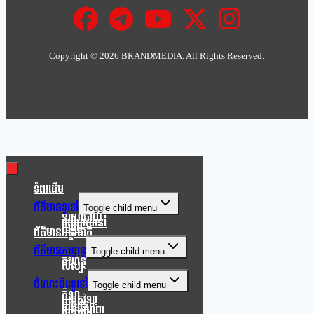
Copyright ©
2026 BRANDMEDIA. All Rights Reserved.
Clo
this
mod
ទំពរដើម
ព័ត៌មានទូទៅ
Toggle child menu
នយោបាយ
របៀបរស់នៅ
សង្គម
ព័ត៌មានអន្តរជាតិ
ព័ត៌មានកម្សាន្ត
Toggle child menu
កម្សាន្ត
សិល្បៈ
ចំណេះដឹងទូទៅ
Toggle child menu
កីឡា
បច្ចេកវិទ្យា
បរិស្ថាន
របកគំហើញ