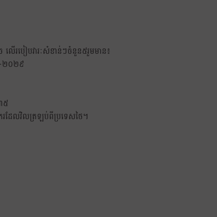
ម្រេច លើរបៀបវារៈសំខាន់ៗចំនួន៥រួមមាន៖
០២៧-២០២៩
០៣៥
ពលករដែលវិលត្រឡប់ពីប្រទេសថៃ។