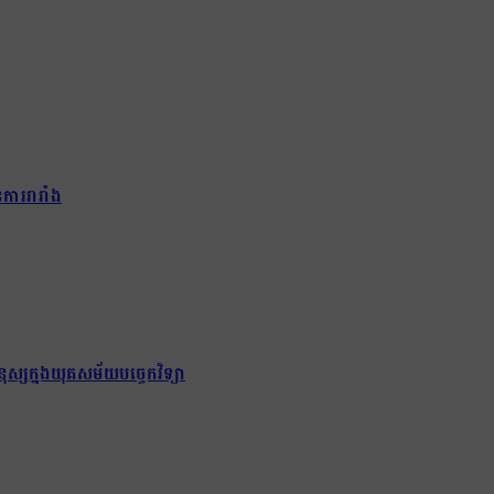
ការរារាំង
ុស្សក្នុងយុគសម័យបច្ចេកវិទ្យា