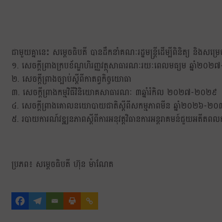
ជាមួយគ្នានេះ សម្ដេចធិបតី បានដឹកនាំគណៈរដ្ឋមន្ត្រីដើម្បីពិនិត្យ និងស
១. សេចក្តីព្រាងក្របខ័ណ្ឌហិរញ្ញវត្ថុសាធារណៈរយៈពេលមធ្យម ឆ្នាំ២
២. សេចក្តីព្រាងច្បាប់ស្តីពីកាតព្វកិច្ចយោធា
៣. សេចក្តីព្រាងកម្មវិធីវិនិយោគសាធារណៈ ៣ឆ្នាំរំកិល ២០២៧-២០២៩
៤. សេចក្តីព្រាងគោលនយោបាយជាតិស្តីពីសកម្មភាពមីន ឆ្នាំ២០២៦-២
៥. របាយការណ៍វឌ្ឍនភាពស្តីពីការអនុវត្តវិធានការអន្តរាគមន៍ជួយអតីត
ប្រភព៖ សម្ដេចធិបតី ហ៊ុន ម៉ាណែត