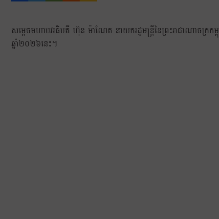
សម្ដេចមហាបវរធិបតី ហ៊ុន ម៉ាណែត នាយករដ្ឋមន្រ្តីនៃព្រះរាជាណាចក្រកម្ពុជា ប
ឆ្នាំ២០២៦នេះ។