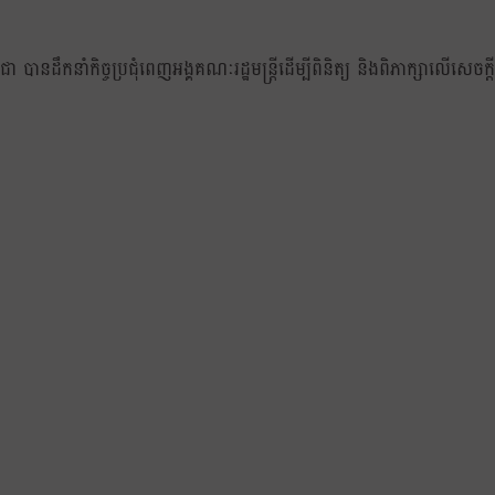
ានដឹកនាំកិច្ចប្រជុំពេញអង្គគណៈរដ្ឋមន្ត្រីដើម្បីពិនិត្យ និងពិភាក្សាលើសេចក្តី