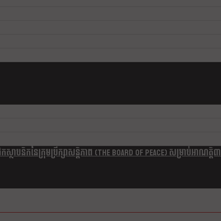
្ថាបនិកនៃក្រុមប្រឹក្សាសន្តិភាព (The Board Of Peace) សម្រាប់អាណត្តិ៣ឆ្នា