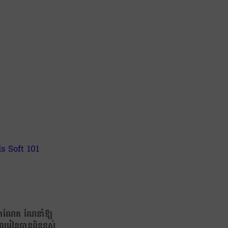
ម៉ាណែត ណែនាំឱ្យ
រៀនបានពិន្ទុខ្ពស់