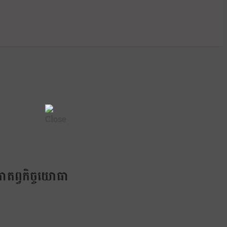
ីកាតព្វកិច្ចយោធា