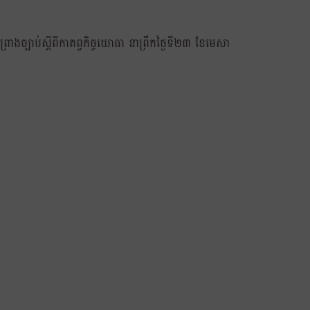
ព្រាងច្បាប់ស្តីពីកាតព្វកិច្ចយោធា នាព្រឹកថ្ងៃទី២៣ ខែមេសា