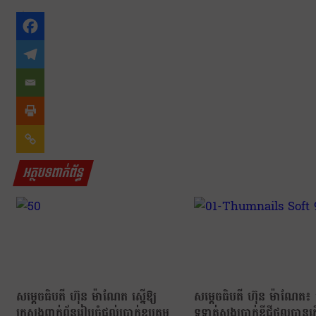
អត្ថបទពាក់ព័ន្ធ
សម្ដេចធិបតី ហ៊ុន ម៉ាណែត ស្នើឱ្យ
សម្ដេចធិបតី ហ៊ុន ម៉ាណែត៖ 
ក្រសួងពាក់ព័ន្ធរៀបចំផ្ដល់ប្រាក់ឧបត្ថម្ភ
ទូទាត់សងប្រាក់ឌីជីថលបាន