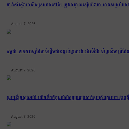
ខ្មាន់កាំភ្លើងជាសិស្សសាលានៅថៃ ត្រូវអាជ្ញាធរស៊ើបដឹងថា បានសម្លាប
August 7, 2026
កម្ពុជា ទាមទារឲ្យថៃចាប់ផ្តើមជាបន្ទាន់នូវការងារវាស់វែង ខ័ណ្ឌសីមា
August 7, 2026
រដ្ឋមន្រ្តីក្រសួងអប់រំ លើកទឹកចិត្តដល់សិស្សប្រឡងបាក់ឌុបឆ្នាំក្រោយៗ ឱ្
August 7, 2026