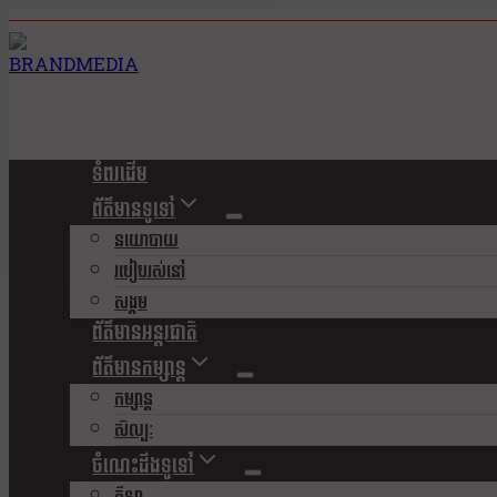
Skip
to
content
ទំពរដើម
ព័ត៌មានទូទៅ
នយោបាយ
របៀបរស់នៅ
សង្គម
ព័ត៌មានអន្តរជាតិ
ព័ត៌មានកម្សាន្ត
កម្សាន្ត
សិល្បៈ
ចំណេះដឹងទូទៅ