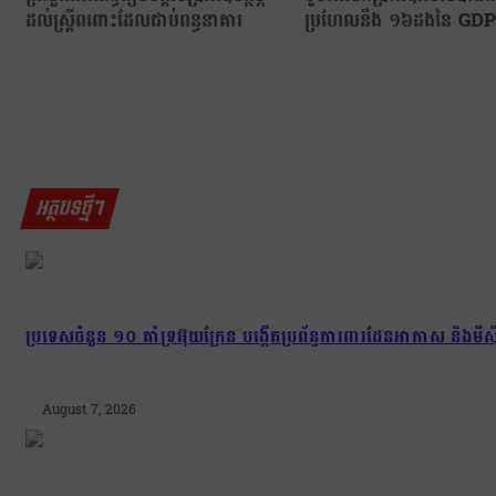
ដល់ស្រ្តីពពោះដែលជាប់ពន្ធនាគារ
ប្រហែលនឹង ១៦ដងនៃ GDP
អត្ថបទថ្មីៗ
ប្រទេសចំនួន ១០ គាំទ្រអ៊ុយក្រែន បង្កើតប្រព័ន្ធការពារដែនអាកាស និងមីស៊ីល
August 7, 2026