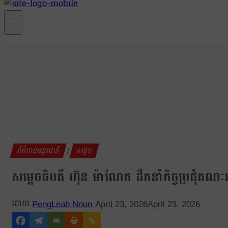
ព័ត៌មានអន្តរជាតិ
សង្គម
|
សម្ដេចធិបតី ហ៊ុន ម៉ាណែត ដឹកនាំកិច្ចប្រជុំគណៈរដ្ឋ
PengLeab Noun
April 23, 2026
April 23, 2026