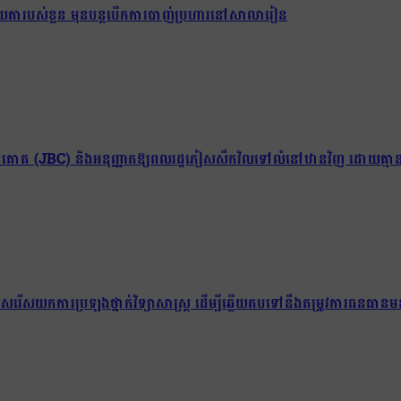
់យាយតារបស់ខ្លួន មុនបន្តបើកការបាញ់ប្រហារនៅសាលារៀន
ព្រំដែនគោគ (JBC) និងអនុញ្ញាតឱ្យពលរដ្ឋភៀសសឹកវិលទៅលំនៅឋានវិញ ដោយគ្មាន
យជ្រើសរើសយកការប្រឡងថ្នាក់វិទ្យាសាស្ត្រ ដើម្បីឆ្លើយតបទៅនឹងតម្រូវការធនធានមន