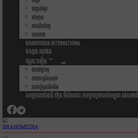
កីឡា
បច្ចេកវិទ្យា
បរិស្ថាន
របកគំហើញ
សុខភាព
Brandmedia international
ទស្សនៈយុវជន
ផ្សេងៗទៀត
ពាណិជ្ជកម្ម
ភាពយន្តឯកសារ
សេចក្តីជូនដំណឹង
សម្តេចបវរធិបតី ហ៊ុន ម៉ាណែត៖ ការចូលរួមរបស់កម្ពុជា ជាសមាជិកស