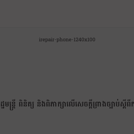
irepair-phone-1240x100
មន្ត្រី ពិនិត្យ និងពិភាក្សាលើសេចក្តីព្រាងច្បាប់ស្តីព