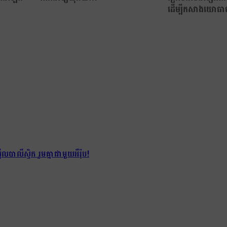
ដើម្បីកសាងយោធាចារ្
បាលីស្ទិក រួមគ្នាជាមួយអឺរ៉ុប!