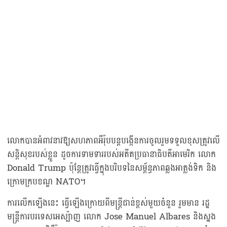
លោកបានអំពាវនាវឱ្យសហភាពអឺរ៉ុបបន្តបង្កើនការចូលរួមទទួលខុសត្រូវលើ
សន្តិសុខរបស់ខ្លួន ដូចការទាមទាររបស់អតីតប្រធានាធិបតីអាមេរិក លោក
Donald Trump ប៉ុន្តែត្រូវធ្វើក្នុងបរិបទនៃសម្ព័ន្ធភាពឆ្លងអាត្លង់ទិក និង
ក្រោមក្របខណ្ឌ NATO។
ការលើកឡើងនេះ ធ្វើឡើងក្រោយពីមន្ត្រីជាន់ខ្ពស់មួយចំនួន រួមមាន រដ្ឋ
មន្ត្រីការបរទេសអេស្ប៉ាញ លោក Jose Manuel Albares និងស្នង