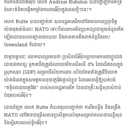
ការការពារជាតិអឺរ៉ុប លោក Andrius Kubilius បានបង្ហាញការគាំទ្រ
ចំពោះគំនិតបង្កើតកម្លាំងការពារអឺរ៉ុបក្នុងពេលថ្មីៗនេះ។
លោក Rutte បានបញ្ជាក់ថា សហរដ្ឋអាមេរិកនៅតែមានការប្តេជ្ញាចិត្ត
យ៉ាងមុតមាំចំពោះ NATO ទោះបីមានភាពមិនប្រាកដប្រជាមួយចំនួនកើត
ឡើងដោយសារបញ្ហានយោបាយ និងភាពតានតឹងពាក់ព័ន្ធនឹងកោះ
Greenland ក៏ដោយ។
ជាមួយគ្នានេះ លោកបានព្រមានថា ប្រសិនបើអឺរ៉ុបព្យាយាមការពារខ្លួនឯង
ដោយឯករាជ្យ ពួកគេនឹងត្រូវចំណាយថវិកាលើសពី ៥% នៃផលិតផលក្នុង
ស្រុកសរុប (GDP) សម្រាប់វិស័យការពារ ហើយថែមទាំងត្រូវវិនិយោគ
យ៉ាងធំធេងក្នុងសមត្ថភាពនុយក្លេអ៊ែរផ្ទាល់ខ្លួន ដែលអាចធ្វើឱ្យបាត់បង់
“ឥទ្ធិពលនុយក្លេអ៊ែរ” របស់សហរដ្ឋអាមេរិក ដែលជាគ្រឹះសន្តិសុខសំខាន់
បំផុតរបស់អឺរ៉ុប។
ដោយឡែក លោក Rutte ក៏បានគូសបញ្ជាក់ថា ការរឹតបន្តឹង និងពង្រឹង
NATO នៅតែជាជម្រើសមានប្រសិទ្ធភាពបំផុតសម្រាប់ការធានាសន្តិសុខ
និងស្ថិរភាពរបស់ទ្វីបអឺរ៉ុប។