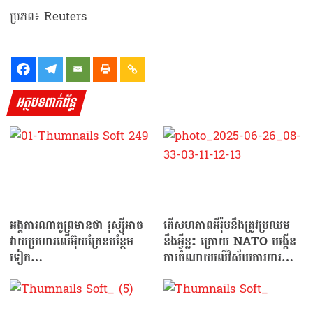
ប្រភព៖ Reuters
អត្ថបទពាក់ព័ន្ធ
អង្គការណាតូព្រមានថា រុស្ស៊ីអាច
តើសហភាពអឺរ៉ុបនឹងត្រូវប្រឈម
វាយប្រហារលើអ៊ុយក្រែនបន្ថែម
នឹងអ្វីខ្លះ ក្រោយ NATO បង្កើន
ទៀត…
ការចំណាយលើវិស័យការពារជាតិ
ដល់ទៅ ៥ ភាគរយនៃ GDP?