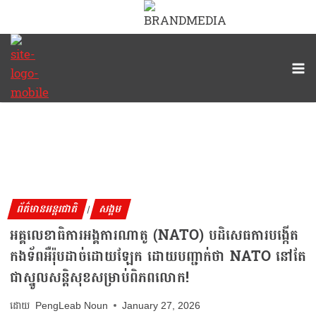
ព័ត៌មានអន្តរជាតិ
សង្គម
|
អគ្គលេខាធិការអង្គការណាតូ (NATO) បដិសេធការបង្កើត
កងទ័ពអឺរ៉ុបដាច់ដោយឡែក ដោយបញ្ជាក់ថា NATO នៅតែ
ជាស្នូលសន្តិសុខសម្រាប់ពិភពលោក!
PengLeab Noun
January 27, 2026