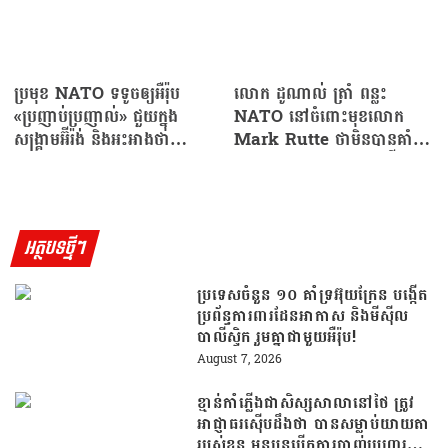
ប្រមុខ NATO ទទូចឲ្យអឺរ៉ុប
លោក ដូណាល់ ត្រាំ ពន្លះ
«ប្រញាប់ប្រញាល់» ជួយក្នុង
NATO នៅចំពោះមុខលោក
សង្គ្រាមអ៊ីរ៉ង់ និងអះអាងថា…
Mark Rutte ថាមិនបានគាំទ្រ
អាម៉េរិកក្នុងសង្គ្រាមជាមួយអ៊ីរ៉ង់
អត្ថបទថ្មីៗ
ប្រទេសចំនួន ១០ គាំទ្រអ៊ុយក្រែន បង្កើត
ប្រព័ន្ធការពារដែនអាកាស និងមីស៊ីល
បាលីស្ទិក រួមគ្នាជាមួយអឺរ៉ុប!
August 7, 2026
ខ្មាន់កាំភ្លើងជាសិស្សសាលានៅថៃ ត្រូវ
អាជ្ញាធរស៊ើបដឹងថា បានសម្លាប់យាយតា
របស់ខ្លួន មុនបន្តបើកការបាញ់ប្រហារនៅ