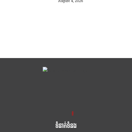
ផ្សារហ្វីលីពីន
August 4, 2026
ខ្លឹម ខ្លី រហ័ស
ទំនាក់ទំនង