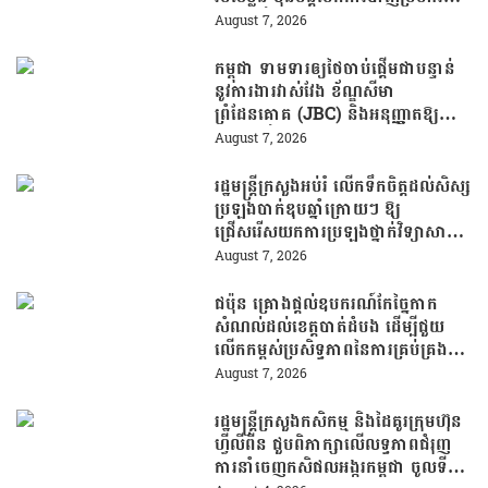
សាលារៀន
August 7, 2026
កម្ពុជា ទាមទារឲ្យថៃចាប់ផ្តើមជាបន្ទាន់
នូវការងារវាស់វែង ខ័ណ្ឌសីមា
ព្រំដែនគោគ (JBC) និងអនុញ្ញាតឱ្យ
ពលរដ្ឋភៀសសឹកវិលទៅលំនៅឋានវិញ
August 7, 2026
ដោយគ្មានការរារាំង
រដ្ឋមន្រ្តីក្រសួងអប់រំ លើកទឹកចិត្តដល់សិស្ស
ប្រឡងបាក់ឌុបឆ្នាំក្រោយៗ ឱ្យ
ជ្រើសរើសយកការប្រឡងថ្នាក់វិទ្យាសាស្ត្រ
ដើម្បីឆ្លើយតបទៅនឹងតម្រូវការធនធាន
August 7, 2026
មនុស្សក្នុងយុគសម័យបច្ចេកវិទ្យា
ជប៉ុន គ្រោងផ្តល់ឧបករណ៍កែច្នៃកាក
សំណល់ដល់ខេត្តបាត់ដំបង ដើម្បីជួយ
លើកកម្ពស់ប្រសិទ្ធភាពនៃការគ្រប់គ្រង
សំណល់
August 7, 2026
រដ្ឋមន្រ្តីក្រសួងកសិកម្ម និងដៃគូរក្រុមហ៊ុន
ហ្វីលីពីន ជួបពិភាក្សាលើលទ្ធភាពជំរុញ
ការនាំចេញកសិផលអង្ករកម្ពុជា ចូលទី