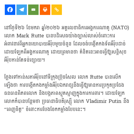
នៅថ្ងៃទី២៦ ខែមករា ឆ្នាំ២០២៦ អគ្គលេខាធិការអង្គការណាតូ (NATO)
លោក Mark Rutte បានបដិសេធយ៉ាងច្បាស់លាស់ចំពោះការ
អំពាវនាវពីអ្នកនយោបាយអឺរ៉ុបមួយចំនួន ដែលចង់បង្កើតកងទ័ពអឺរ៉ុបដាច់
ដោយឡែកពីអង្គការណាតូ ដោយព្រមានថា គំនិតនេះអាចធ្វើឱ្យសន្តិសុខ
អឺរ៉ុបកាន់តែទន់ខ្សោយ។
ថ្លែងទៅកាន់សភាអឺរ៉ុបនៅទីក្រុងប្រ៊ុចសែល លោក Rutte បានលើក
ឡើងថា ការបង្កើតកងកម្លាំងអឺរ៉ុបឯករាជ្យនឹងធ្វើឱ្យមានការប្រកួតប្រជែង
ធនធានពិភពលោក និងបង្កភាពស្មុគស្មាញក្នុងការការពារ។ ដោយឡែក
លោកក៏បានបន្ថែមថា ប្រធានាធិបតីរុស្ស៊ី លោក Vladimir Putin នឹង
“ពេញចិត្ត” ចំពោះការបែងចែកកម្លាំងបែបនេះ។