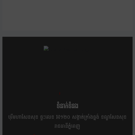
ខ្លឹម ខ្លី រហ័ស
ទំនាក់ទំនង
បុរីមហាសែនសុខ ផ្ទះលេខ H១២០ សង្កាត់ក្រាំងធ្នង់ ខណ្ឌសែនសុខ
រាជធានីភ្នំពេញ