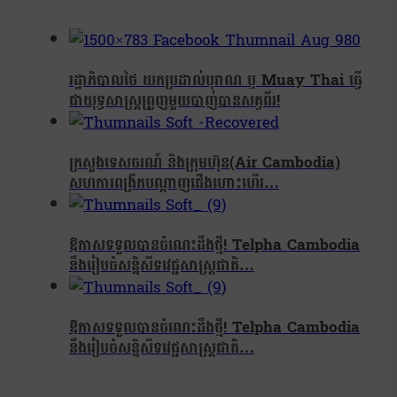
រដ្ឋាភិបាលថៃ យកប្រដាល់បុរាណ ឬ Muay Thai ធ្វើ
ជាយុទ្ធសាស្ត្រព្រួញមួយបាញ់បានសត្វពីរ!
ក្រសួងទេសចរណ៍ និងក្រុមហ៊ុន(Air Cambodia)
សហការពង្រីកបណ្តាញជើងហោះហើរ…
ឱកាសទទួលបានចំណេះដឹងថ្មី! Telpha Cambodia
នឹងរៀបចំសន្និសីទវេជ្ជសាស្ត្រជាតិ…
ឱកាសទទួលបានចំណេះដឹងថ្មី! Telpha Cambodia
នឹងរៀបចំសន្និសីទវេជ្ជសាស្ត្រជាតិ…