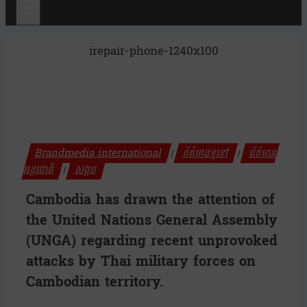
irepair-phone-1240x100
Brandmedia international
ព័ត៌មានទូទៅ
ព័ត៌មាន
|
|
អន្តរជាតិ
សង្គម
|
Cambodia has drawn the attention of
the United Nations General Assembly
(UNGA) regarding recent unprovoked
attacks by Thai military forces on
Cambodian territory.