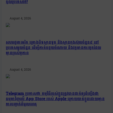
ចូលប្រទេសថៃ!
August 4, 2026
សហរដ្ឋអាមេរិក គ្រោងបិទស្ថានទូត និងស្ថានកុងស៊ុលចំនួន៥ នៅ
ប្រទេសមួយចំនួន ដើម្បីកាត់បន្ថយចំណាយ និងវត្តមានការទូតដែល
គ្មានប្រសិទ្ធភាព
August 4, 2026
Telegram ប្រកាសថា កម្មវិធីរបស់ខ្លួនត្រូវបានដាក់ឲ្យដំឡើងជា
ធម្មតាវិញលើ App Store របស់ Apple ក្រោយបាត់ខ្លួនដោយគ្មាន
ការបញ្ជាក់ពីមូលហេតុ