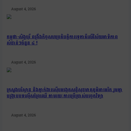
August 4, 2026
កម្ពុជា-សិង្ហបុរី ពង្រឹងកិច្ចសហប្រតិបត្តិការទ្វេភាគីលើវិស័យអាទិភាព
សំខាន់ៗចំនួន ៤ !
August 4, 2026
ក្រសួងបរិស្ថាន និងភ្នាក់ងារស៊ើបអង្កេតសន្តិសុខមាតុភូមិអាមេរិក រួមគ្នា
បង្រ្កាបបទល្មើសព្រៃឈើ តាមរយៈការប្រើប្រាស់បច្ចេកវិទ្យា
August 4, 2026