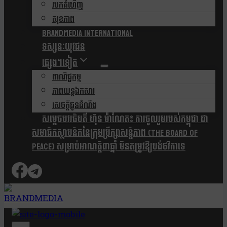
របកគំហើញ
សុខភាព
Brandmedia international
ទស្សនៈយុវជន
ផ្សេងៗទៀត
ពាណិជ្ជកម្ម
ភាពយន្តឯកសារ
សេចក្តីជូនដំណឹង
សម្តេចបវរធិបតី ហ៊ុន ម៉ាណែត៖ ការចូលរួមរបស់កម្ពុជា ជា
សមាជិកស្ថាបនិកនៃក្រុមប្រឹក្សាសន្តិភាព (The Board Of
Peace) សម្រាប់អាណត្តិ៣ឆ្នាំ មិនតម្រូវឱ្យបង់ថវិកាទេ