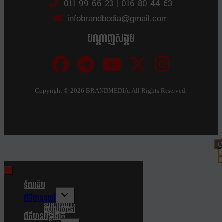
011 99 66 23
|
016 80 44 63
infobrandbodia@gmail.com
បណ្ដាញសង្គម
Copyright ©
2026 BRANDMEDIA. All Rights Reserved.
C
t
m
ទំពរដើម
Toggle
ព័ត៌មានទូទៅ
child
នយោបាយ
របៀបរស់នៅ
menu
សង្គម
ព័ត៌មានអន្តរជាតិ