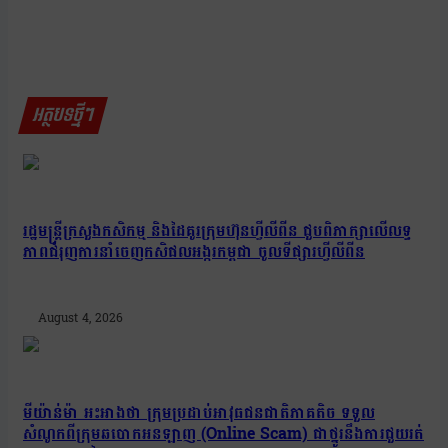
អត្ថបទថ្មីៗ
រដ្ឋមន្រ្តីក្រសួងកសិកម្ម និងដៃគូរក្រុមហ៊ុនហ្វីលីពីន ជួបពិភាក្សាលើលទ្ធ
ភាពជំរុញការនាំចេញកសិផលអង្ករកម្ពុជា ចូលទីផ្សារហ្វីលីពីន
August 4, 2026
មីយ៉ាន់ម៉ា អះអាងថា ក្រុមប្រដាប់អាវុធជនជាតិភាគតិច ទទួល
សំណូកពីក្រុមឆបោកអនឡាញ (Online Scam) ជាថ្នូរនឹងការជួយរត់