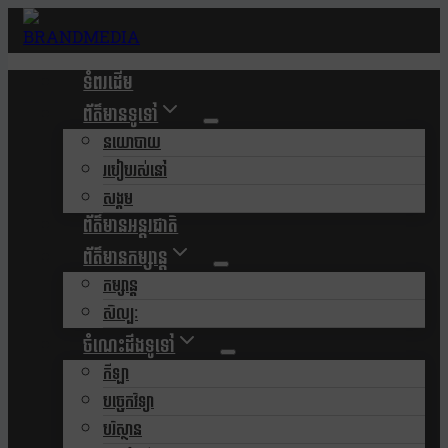
Skip
to
content
ទំពរដើម
ព័ត៌មានទូទៅ
នយោបាយ
របៀបរស់នៅ
សង្គម
ព័ត៌មានអន្តរជាតិ
ព័ត៌មានកម្សាន្ត
កម្សាន្ត
សិល្បៈ
ចំណេះដឹងទូទៅ
កីឡា
បច្ចេកវិទ្យា
បរិស្ថាន