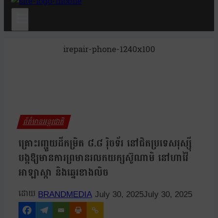
irepair-phone-1240x100
ព័ត៌មានអន្តរជាតិ
គ្រោះរញ្ជួយដីកម្រិត ៨.៨ រ៉ិចទ័រ នៅជិតប្រទេសរុស្ស៊ី
បង្កឱ្យមានការព្រមានរលកយក្សស៊ូណាមិ នៅហាវ៉ៃ
អាឡាស្កា និងឆ្នេរខាងលិច
BRANDMEDIA
July 30, 2025
July 30, 2025