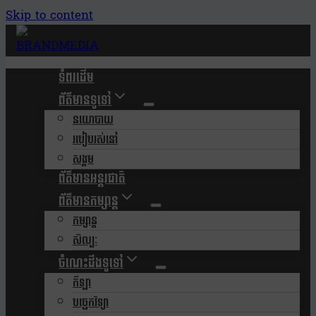
Skip to content
ទំពរដើម
ព័ត៌មានទូទៅ
នយោបាយ
របៀបរស់នៅ
សង្គម
ព័ត៌មានអន្តរជាតិ
ព័ត៌មានកម្សាន្ត
កម្សាន្ត
សិល្បៈ
ចំណេះដឹងទូទៅ
កីឡា
បច្ចេកវិទ្យា