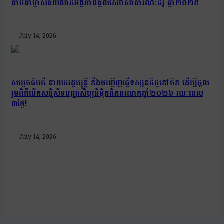
ជាប់ជាម្ចាស់ជ័យលាភីអង្គភាពផ្តល់សេវាសាធារណៈគំរូ ឆ្នាំ២០២៥
July 14, 2026
សម្តេចធិបតី នាយករដ្ឋមន្ត្រី នឹងអញ្ជើញធ្វើទស្សនកិច្ចនៅចិន ដើម្បីចូល
រួមពិធីបើកសន្និសីទបញ្ញាសិប្បនិម្មិតពិភពលោកឆ្នាំ២០២៦ រយៈពេល
៣ថ្ងៃ!
July 14, 2026