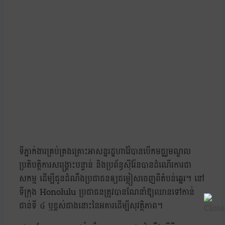
ទីភ្នាក់ងារគ្រប់គ្រងគ្រោះអាសន្នរដ្ឋហាវ៉ៃបានបើកមជ្ឈមណ្ឌល
ប្រតិបត្តិការសង្គ្រោះបន្ទាន់ និងប្រព័ន្ធស៊ីរ៉ែនបានដំណើរការជា
សកម្ម ដើម្បីជូនដំណឹងប្រជាជនឲ្យជម្លៀសចេញពីតំបន់ឆ្នេរ។ នៅ
ទីក្រុង Honolulu ប្រជាជនត្រូវបានណែនាំឱ្យឈានទៅកាន់
ជាន់ទី ៤ ឬខ្ពស់ជាងនោះនៃអគារដើម្បីសុវត្ថិភាព។