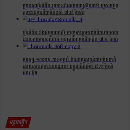
ប្រទេសហ្វីលីពីន ព្រមានពីរលកយក្សស៊ូណាមិ ក្រោយជួប
គ្រោះរញ្ជួយដីកម្រិតខ្ពស់ ៧.៨ រ៉ិចទ័រ!
ហ្វីលីពីន និងឥណ្ឌូណេស៊ី ចេញការព្រមានអំពីការមកដល់
នៃរលកយក្សស៊ូណាមិ បន្ទាប់ពីរញ្ជួយដីកម្រិត ៧.៤ រ៉ិចទ័រ
មនុស្ស ១៣នាក់ បានស្លាប់ និងរងរបួសធ្ងន់ជាច្រើននាក់
ដោយសារគ្រោះមហន្តរាយ រញ្ជួយដីកម្រិត ៧.១ រ៉ិចទ័រ
នៅជប៉ុន
អត្ថបទថ្មីៗ