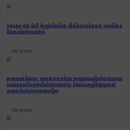
ឯកឧត្តម ហ៊ុន ម៉ានី ជំរុញវិស័យកីឡា ដើម្បីកសាងមិត្តភាព សាមគ្គីភាព
និងភាពរឹងមាំរបស់ជាតិ
July 15, 2026
អាជ្ញាធរជាតិអប្សរា ហាមដាច់ខាតចំពោះការជួលសម្លៀកបំពាក់បុរាណ
ដែលច្នៃខុសពីទម្រង់ដើមនៃបែបផែនខ្មែរ និងមិនអនុញ្ញាតឱ្យចូលទៅ
ទស្សនាតំបន់ប្រសាទអង្គរឡើយ
July 15, 2026