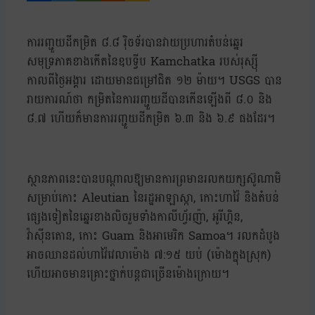
ការរញ្ជួយដីកម្រិត ៨.៨ រ៉ិចទ័របានវាយប្រហារតំបន់ឆ្នេរ
សមុទ្រភាគខាងកើតនៃឧបទ្វីប Kamchatka របស់រុស្ស៊ី
កាលពីថ្ងៃអង្គារ ដោយមានជម្រៅជិត ១២ ម៉ាយ។ USGS បាន
រាយការណ៍ថា កម្រិតនៃការរញ្ជួយដីបានកើនឡើងពី ៨.០ និង
៨.៧ ហើយក៏មានការរញ្ជួយដីកម្រិត ៦.៣ និង ៦.៩ ផងដែរ។
ស្ថានភាពនេះបានបណ្តាលឱ្យមានការព្រមានរលកយក្សស៊ូណាមិ
សម្រាប់កោះ Aleutian នៃរដ្ឋអាឡាស្កា, កោះហាវ៉ៃ និងតំបន់
ផ្សេងទៀតនៃឆ្នេរខាងលិចរួមទាំងកាលីហ្វ័រញ៉ា, អូរីហ្គិន,
វ៉ាស៊ីនតោន, កោះ Guam និងអាមេរិក Samoa។ រលកដំបូង
អាចឈានដល់ហាវ៉ៃវេលាម៉ោង ៧:១៥ យប់ (ម៉ោងក្នុងស្រុក)
ហើយអាចមានគ្រោះថ្នាក់បន្តជាច្រើនម៉ោងក្រោយ។