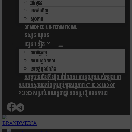
បរិស្ថាន
របកគំហើញ
សុខភាព
Brandmedia international
ទស្សនៈយុវជន
ផ្សេងៗទៀត
ពាណិជ្ជកម្ម
ភាពយន្តឯកសារ
សេចក្តីជូនដំណឹង
សម្តេចបវរធិបតី ហ៊ុន ម៉ាណែត៖ ការចូលរួមរបស់កម្ពុជា ជា
សមាជិកស្ថាបនិកនៃក្រុមប្រឹក្សាសន្តិភាព (The Board Of
Peace) សម្រាប់អាណត្តិ៣ឆ្នាំ មិនតម្រូវឱ្យបង់ថវិកាទេ