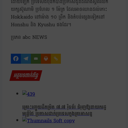
ដោយឡែក ប្រទេសជប៉ុនក៏បានប្រកាសជូនដំណឹងស្ដីពីរលក
យក្សស៊ូណាមិ ប្រហែល ១ ម៉ែត្រ ដែលអាចឈានដល់កោះ
Hokkaido នៅម៉ោង ១០ ព្រឹក និងតំបន់ផ្សេងទៀតនៅ
Honshu និង Kyushu ផងដែរ។
ប្រភព abc NEWS
អត្ថបទពាក់ព័ន្ធ
គ្រោះរញ្ជួយដីកម្រិត ៧.៧ រ៉ិចទ័រ ជំរុញឱ្យនាយករដ្ឋ
មន្ត្រីថៃ ប្រកាសដាក់ប្រទេសក្នុងគ្រាអាសន្ន