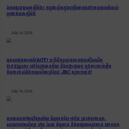
ឯកអគ្គរដ្ឋទូតអាល្លឺម៉ង៖ កម្ពុជាស្ថិតក្នុងបញ្ជីគោលដៅទេសចរណ៍របស់
ប្រជាជនអាល្លឺម៉ង់
July 14, 2026
អ្នកសង្កេតការណ៍(AOT) ចុះពិនិត្យស្ថានភាពជនភៀសសឹក
២៩៥គ្រួសារ នៅត្បែងមានជ័យ និងបង្ហាញឆន្ទៈក្នុងការចាប់ផ្តើម
កិច្ចការវាស់វែងខណ្ឌសីមាព្រំដែន JBC ឲ្យបានឆាប់!
July 14, 2026
អបអរសាទរ!អនុវិទ្យាល័យ មិត្តភាពខ្មែរ-ជប៉ុន ព្រះឥន្ទកោសា,
សាលាបឋមសិក្សា ហ៊ុន សែន មិត្តភាព និងមណ្ឌលសុខភាព គោកចក