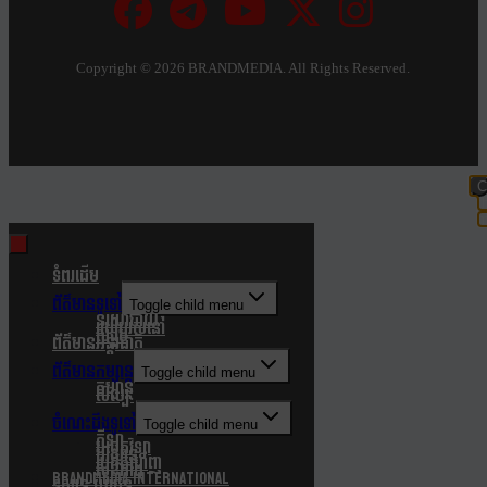
Copyright ©
2026 BRANDMEDIA. All Rights Reserved.
C
t
m
ទំពរដើម
ព័ត៌មានទូទៅ
Toggle child menu
នយោបាយ
របៀបរស់នៅ
សង្គម
ព័ត៌មានអន្តរជាតិ
ព័ត៌មានកម្សាន្ត
Toggle child menu
កម្សាន្ត
សិល្បៈ
ចំណេះដឹងទូទៅ
Toggle child menu
កីឡា
បច្ចេកវិទ្យា
បរិស្ថាន
របកគំហើញ
សុខភាព
Brandmedia international
ទស្សនៈយុវជន