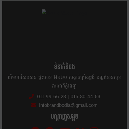
ខ្លឹម ខ្លី រហ័ស
ទំនាក់ទំនង
បុរីមហាសែនសុខ ផ្ទះលេខ H១២០ សង្កាត់ក្រាំងធ្នង់ ខណ្ឌសែនសុខ
រាជធានីភ្នំពេញ
011 99 66 23
|
016 80 44 63
infobrandbodia@gmail.com
បណ្ដាញសង្គម