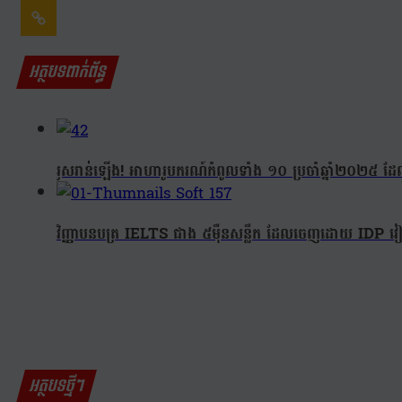
អត្ថបទពាក់ព័ន្ធ
រួសរាន់ឡើង! អាហារូបករណ៍កំពូលទាំង ១០ ប្រចាំឆ្នាំ២០២៥ 
វិញ្ញាបនបត្រ IELTS ជាង ៥ម៉ឺនសន្លឹក ដែលចេញដោយ IDP
អត្ថបទថ្មីៗ