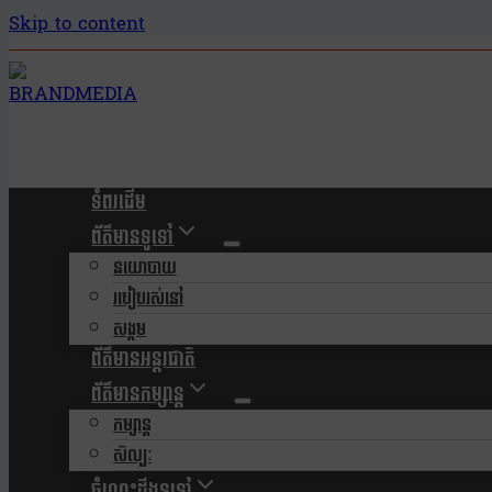
Skip to content
ទំពរដើម
ព័ត៌មានទូទៅ
នយោបាយ
របៀបរស់នៅ
សង្គម
ព័ត៌មានអន្តរជាតិ
ព័ត៌មានកម្សាន្ត
កម្សាន្ត
សិល្បៈ
ចំណេះដឹងទូទៅ