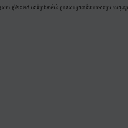
-១០ ខែឧសភា ឆ្នាំ២០២៥ នៅទីក្រុងអាម៉ាន់ ប្រទេសហ្សកដានីដោយមានប្រទេសច