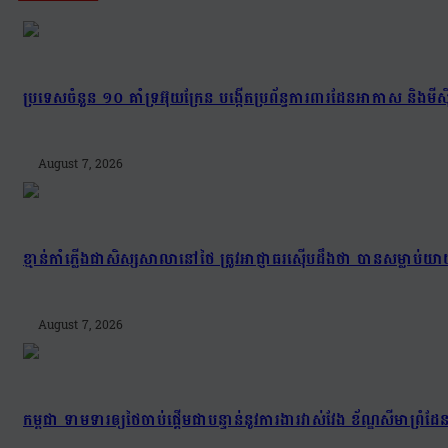
ប្រទេសចំនួន ១០ គាំទ្រអ៊ុយក្រែន បង្កើតប្រព័ន្ធការពារដែនអាកាស និងមីស៊ីល
August 7, 2026
ខ្មាន់កាំភ្លើងជាសិស្សសាលានៅថៃ ត្រូវអាជ្ញាធរស៊ើបដឹងថា បានសម្លាប
August 7, 2026
កម្ពុជា ទាមទារឲ្យថៃចាប់ផ្តើមជាបន្ទាន់នូវការងារវាស់វែង ខ័ណ្ឌសីមា