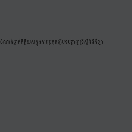
្នាក់កិត្តិយសក្នុងការប្រកួតធ្វើបទបង្ហាញទ្រឹស្តីអំពីកីឡា