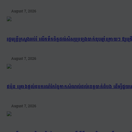
August 7, 2026
រដ្ឋមន្រ្តីក្រសួងអប់រំ លើកទឹកចិត្តដល់សិស្សប្រឡងបាក់ឌុបឆ្នាំក្រោយៗ ឱ្
August 7, 2026
ជប៉ុន គ្រោងផ្តល់ឧបករណ៍កែច្នៃកាកសំណល់ដល់ខេត្តបាត់ដំបង ដើម្បីជួយល
August 7, 2026