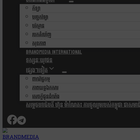
កីឡា
បច្ចេកវិទ្យា
បរិស្ថាន
របកគំហើញ
សុខភាព
Brandmedia international
ទស្សនៈយុវជន
ផ្សេងៗទៀត
ពាណិជ្ជកម្ម
ភាពយន្តឯកសារ
សេចក្តីជូនដំណឹង
សម្តេចបវរធិបតី ហ៊ុន ម៉ាណែត៖ ការចូលរួមរបស់កម្ពុជា ជាសមាជិកស