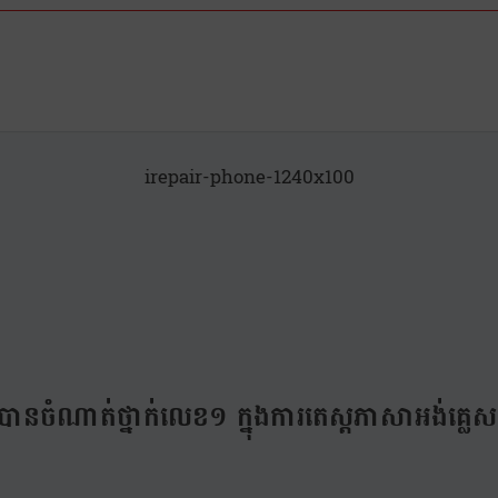
irepair-phone-1240x100
ានចំណាត់ថ្នាក់លេខ១ ក្នុងការតេស្តភាសាអង់គ្លេស