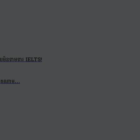
ដែលមិនទាមទារ IELTS!
 វៀតណាម…