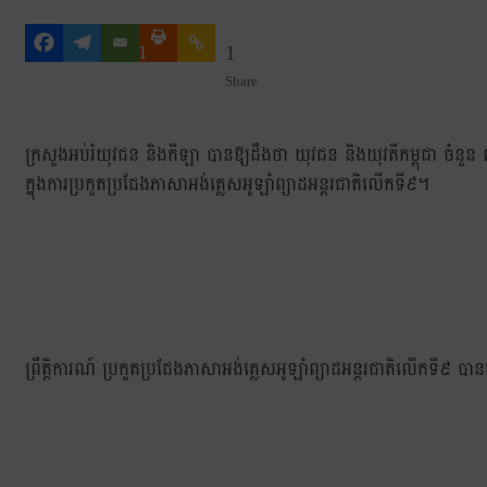
1
1
Share
ក្រសួងអប់រំយុវជន និងកីឡា បានឱ្យដឹងថា យុវជន និងយុវតីកម្ពុជា ចំនួន ៧
ក្នុងការប្រកួតប្រជែងភាសាអង់គ្លេសអូឡាំព្យាដអន្តរជាតិលើកទី៩។
ព្រឹត្តិការណ៍ ប្រកួតប្រជែងភាសាអង់គ្លេសអូឡាំព្យាដអន្តរជាតិលើកទី៩