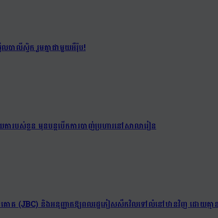
បាលីស្ទិក រួមគ្នាជាមួយអឺរ៉ុប!
់យាយតារបស់ខ្លួន មុនបន្តបើកការបាញ់ប្រហារនៅសាលារៀន
ព្រំដែនគោគ (JBC) និងអនុញ្ញាតឱ្យពលរដ្ឋភៀសសឹកវិលទៅលំនៅឋានវិញ ដោយគ្មាន