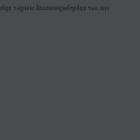
ូលរួមចំនួន ១៤ប្រទេស និងសាលាមធ្យមសិក្សាចំនួន ១៤០ សរុប