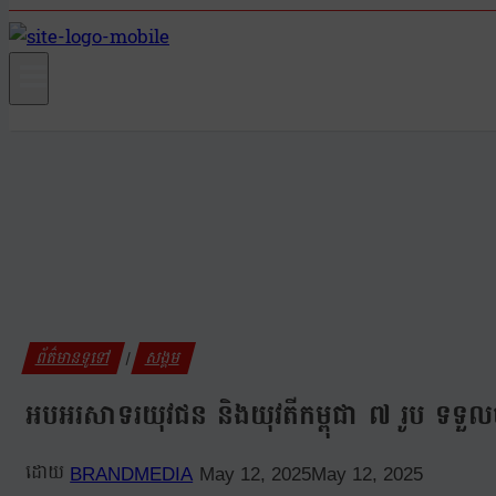
ព័ត៌មានទូទៅ
សង្គម
|
អបអរសាទរយុវជន និងយុវតីកម្ពុជា ៧ រូប ទទួលប
BRANDMEDIA
May 12, 2025
May 12, 2025