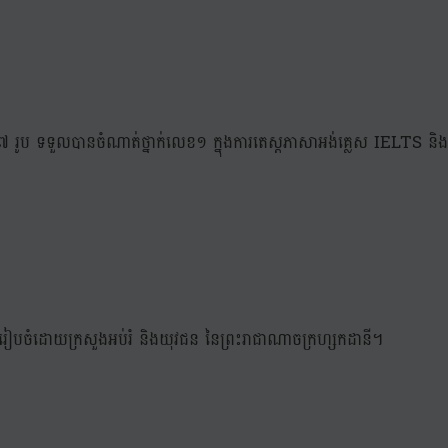
 រូប ទទួលបានចំណាត់ថ្នាក់លេខ១ ក្នុងការតេស្តភាសាអង់គ្លេស IELTS និងចំណាត់ថ
 បានរៀបចំដោយក្រសួងអប់រំ និងយុវជន នៃព្រះរាជាណាចក្រហ្សកដានី។