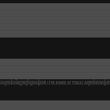
្ថាបនិកនៃក្រុមប្រឹក្សាសន្តិភាព (The Board Of Peace) សម្រាប់អាណត្តិ៣ឆ្នា