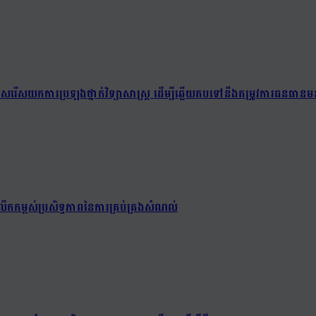
យជ្រើសរើសយកការប្រឡងថ្នាក់វិទ្យាសាស្ត្រ ដើម្បីឆ្លើយតបទៅនឹងតម្រូវការធនធានមន
ើកកម្ពស់ប្រសិទ្ធភាពនៃការគ្រប់គ្រងសំណល់