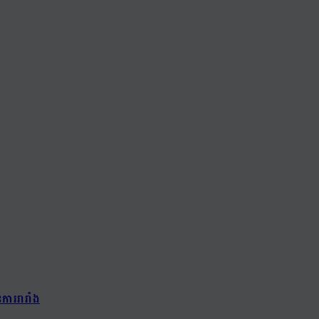
ការរារាំង