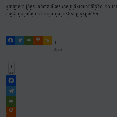
គួរបញ្ជាក់ថា ព្រឹត្តការណ៍ខាងលើនេះ បានប្រព្រឹត្តទៅចាប់ពីថ្ងៃទី៨
បេក្ខជនចូលរួមចំនួន ១២០០រូប ចូលរួមក្នុងការប្រកួតប្រជែង៕
1
1
Share
1
Share
1