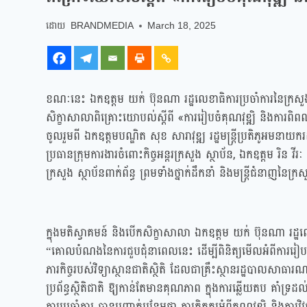
BRANDMEDIA
March 18, 2025
ខណៈនេះ ឯកឧត្តម យក់ ប៊ុនណា រដ្ឋលេខាធិការប្រចាំការនៃក្រសួង
សិក្ខាសាលាពិគ្រោះយោបល់ស្តីពី «ការរៀបចំគុណវុឌ្ឍិ និងការពិពណ៌
ចូលរួមពី ឯកឧត្តមបណ្ឌិត សុខ សារាវុឌ្ឍ រដ្ឋមន្ត្រីប្រតិភូអមនាយករដ្
ប្រធានក្រុមការងារចំពោះកិច្ចអន្តរក្រសួង ស្ថាប័ន, ឯកឧត្តម រិន វី
ក្រសួង ស្ថាប័នពាក់ព័ន្ធ ព្រមទាំងថ្នាក់ដឹកនាំ និងមន្ត្រីជំនាញន
ក្នុងមតិស្វាគមន៍ និងបើកសិក្ខាសាលា ឯកឧត្តម យក់ ប៊ុនណា រដ្ឋ
“គោលបំណងនៃការជួបជុំនាពេលនេះ ដើម្បីពិនិត្យមើលអំពីការរៀបចំនូវមុខ
ភារកិច្ចរបស់វិទ្យាស្ថានជាតិស្ថិតិ ដែលជាគ្រឹះស្ថានរដ្ឋបាលស
ប្រព័ន្ធស្ថិតិជាតិ ឱ្យកាន់តែមានគុណភាព ក្នុងការឆ្លើយតប គាំ
ការប្រចាំការ បានបញ្ជាក់បន្ថែមថា ការគិតគូរអំពីគុណវុឌ្ឍិ និងការ