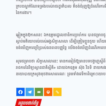
ក្របខណ្ឌកំណែទម្រង់របស់រាជរដ្ឋាភិបាល គឺចង់ជំរុញឱ្យដំណើរការនៃវ
នៃការងារ។
ឆ្លៀតក្នុងឱកាសនេះ ឯកឧត្តមរដ្ឋលេខាធិការប្រចាំការ បានជម្រាបជូ
ស្តាប់មតិយោបល់របស់អង្គសិក្ខាសាលា ដើម្បីត្រៀមខ្លួនជួយ ហើ
ចង់ឃើញការប្រើប្រាស់ធនធានបញ្ញវ័ន្ត យើងចង់ឃើញដំណើរការរបស់
សូមជម្រាបថា សិក្ខាសាលានេះ មានការរៀចំឱ្យមានបទបង្ហាញស្តីពី «
រាជការនៃវិទ្យាស្ថានជាតិស្ថិតិ» ដោយឯកឧត្តម ស៊ុង វិនទិ ន
នយោបាយក្រសួងមុខងារសាធារណៈ ព្រមទាំងវេទិកាពិគ្រោះយោបល
អត្ថបទពាក់ព័ន្ធ