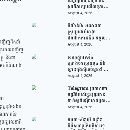
ដៃគូរក្រុមហ៊ុនហ្វីលីពីន
ជួបពិភាក្សាលើលទ្ធភាព
ជំរុញការនាំចេញកសិផល
August 4, 2026
អង្ករកម្ពុជា ចូលទីផ្សារ
ហ្វីលីពីន
មីយ៉ាន់ម៉ា អះអាងថា
ក្រុមប្រដាប់អាវុធ
ជនជាតិភាគតិច ទទួល
ញ្ជើញដឹកនាំ
សំណូកពីក្រុម
August 4, 2026
វត្តមានអញ្ជើញ
ឆបោកអនឡាញ
(Online Scam) ជាថ្នូរ
សហរដ្ឋអាមេរិក
ត្ថុ និងជា
នឹងការជួយរត់ចូល
គ្រោងបិទស្ថានទូត និង
 ដែលមកពីតំណាង
ប្រទេសថៃ!
ស្ថានកុងស៊ុលចំនួន៥ នៅ
ប្រទេសមួយចំនួន ដើម្បី
August 4, 2026
កាត់បន្ថយចំណាយ និង
វត្តមានការទូតដែលគ្មាន
Telegram ប្រកាសថា
ប្រសិទ្ធភាព
កម្មវិធីរបស់ខ្លួនត្រូវបាន
ថា
ដាក់ឲ្យដំឡើងជាធម្មតា
វត្តនូវមុខងារ
វិញលើ App Store
August 4, 2026
របស់ Apple ក្រោយ
់គុណភាពនៃ
បាត់ខ្លួនដោយគ្មានការ
កម្ពុជា-សិង្ហបុរី ពង្រឹង
តមរដ្ឋលេខាធិ
បញ្ជាក់ពីមូលហេតុ
កិច្ចសហប្រតិបត្តិការទ្វេ
ទៀត។ ដោយនៅក្នុង