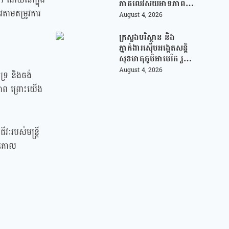
ភាគីលើវិស័យអាទិភាព
វតាមតម្រូវការ
សំខាន់ៗចំនួន ៤ !
August 4, 2026
ក្រសួងបរិស្ថាន និង
ភ្នាក់ងារស៊ើបអង្កេតសន្តិ
សុខមាតុភូមិអាមេរិក រួម
គ្នា បង្រ្កាបបទល្មើស
August 4, 2026
ទ្រ និងចង់
ព្រៃឈើ តាមរយៈការប្រើ
ធភាព ព្រោះយើង
ប្រាស់បច្ចេកវិទ្យា
ៈរបស់មន្ត្រី
ានគោល