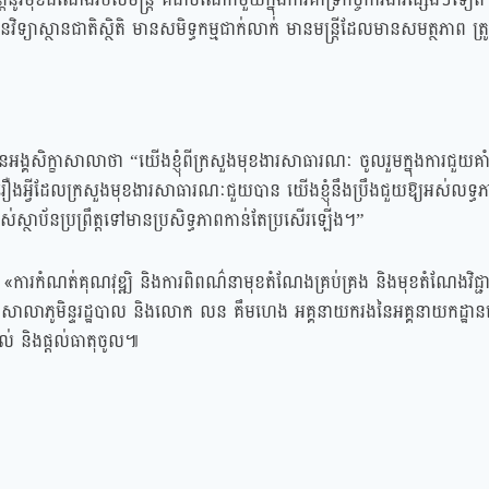
ិទ្យាស្ថានជាតិស្ថិតិ មានសមិទ្ធកម្មជាក់លាក់ មានមន្ត្រីដែលមានសមត្ថភាព ត្រូ
នអង្គសិក្ខាសាលាថា “យើងខ្ញុំពីក្រសួងមុខងារសាធារណៈ ចូលរួមក្នុងការជួយគាំ
យរឿងអ្វីដែលក្រសួងមុខងារសាធារណៈជួយបាន យើងខ្ញុំនឹងប្រឹងជួយឱ្យអស់លទ្
ស្ថាប័នប្រព្រឹត្តទៅមានប្រសិទ្ធភាពកាន់តែប្រសើរឡើង។”
ការកំណត់គុណវុឌ្ឍិ និងការពិពណ៌នាមុខតំណែងគ្រប់គ្រង និងមុខតំណែងវិជ្ជាជីវ
ាយករងសាលាភូមិន្ទរដ្ឋបាល និងលោក លន គឹមហេង អគ្គនាយករងនៃអគ្គនាយកដ្ឋ
់ និងផ្តល់ធាតុចូល៕