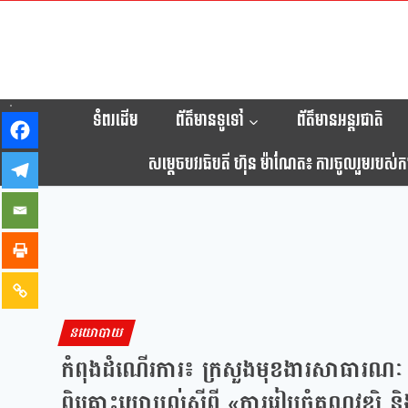
ទំពរដើម
ព័ត៌មានទូទៅ
ព័ត៌មានអន្តរជាតិ
សម្តេចបវរធិបតី ហ៊ុន ម៉ាណែត៖ ការចូលរួមរបស់កម្ព
នយោបាយ
កំពុងដំណើរការ៖ ក្រសួងមុខងារសាធារណៈ និ
ពិគ្រោះយោបល់ស្តីពី «ការរៀបចំគុណវុឌ្ឍិ និ