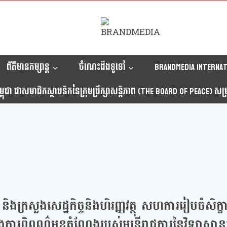
ព័ត៌មានកម្សាន្ត
ចំណេះដឹងទូទៅ
Brandmedia internat
ុជា ជាសមាជិកស្ថាបនិកនៃក្រុមប្រឹក្សាសន្តិភាព (The Board Of Peace) សម្រាប
ងក្រសួងសេដ្ឋកិច្ចនិងហិរញ្ញវត្ថុ សហការរៀបចំសិក
ងការពិពណ៌មុខតំណែងរបស់មន្ត្រីរាជការនៃវិទ្យាស្ថានជ