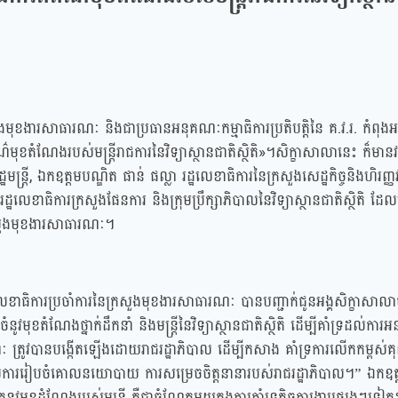
មុខងារសាធារណៈ និងជាប្រធានអនុគណៈកម្មាធិការប្រតិបត្តិនៃ គ.វ.រ. កំពុងអ
មុខតំណែងរបស់មន្ត្រីរាជការនៃវិទ្យាស្ថានជាតិស្ថិតិ»។សិក្ខាសាលានេះ ក៏មាន
ឋមន្ត្រី, ឯកឧត្តមបណ្ឌិត ផាន់ ផល្លា រដ្ឋលេខាធិការនៃក្រសួងសេដ្ឋកិច្ចនិងហិរញ្ញវ
រៈ រដ្ឋលេខាធិការក្រសួងផែនការ និងក្រុមប្រឹក្សាភិបាលនៃវិទ្យាស្ថានជាតិស្ថិតិ
ៃក្រសួងមុខងារសាធារណៈ។
លេខាធិការប្រចាំការនៃក្រសួងមុខងារសាធារណៈ បានបញ្ជាក់ជូនអង្គសិក្ខាសាលា
តំណែងថ្នាក់ដឹកនាំ និងមន្ត្រីនៃវិទ្យាស្ថានជាតិស្ថិតិ ដើម្បីគាំទ្រដល់ការអនុ
ាធារណៈ ត្រូវបានបង្កើតឡើងដោយរាជរដ្ឋាភិបាល ដើម្បីកសាង គាំទ្រការលើកកម្ពស
ទ្រដល់ការរៀបចំគោលនយោបាយ ការសម្រេចចិត្តនានារបស់រាជរដ្ឋាភិបាល។” ឯកឧត្
វិវត្តនូវមុខដំណែងរបស់មន្ត្រី គឺជាចំណែកមួយក្នុងការគាំទ្រកិច្ចការងារផ្សេងៗ