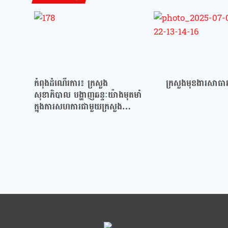
កំពុងដំណើរការ៖ ក្រសួង
ក្រសួងមុខងារសា
សុខាភិបាល បង្ហាញឆន្ទៈយ៉ាងមុតមាំ
ក្នុងការសហការជាមួយក្រសួង
មុខងារសាធារណៈ…