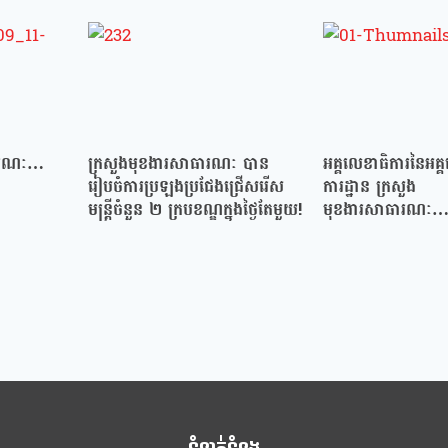
ធារណៈ…
ក្រសួងមុខងារសាធារណៈ បាន
អគ្គលេខាធិការនៃអគ្
រៀបចំការប្រឡងប្រជែងជ្រើសរើស
ការដ្ឋាន ក្រសួង
មន្ត្រីចំនួន ២ ក្របខណ្ឌក្នុងថ្ងៃតែមួយ!
មុខងារសាធារណៈ