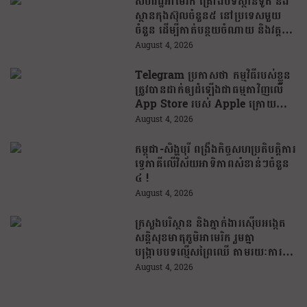
សហរដ្ឋអាមេរិក គ្រោងបិទស្ថានទូត និង
ស្ថានកុងស៊ុលចំនួន៥ នៅប្រទេសមួយ
ចំនួន ដើម្បីកាត់បន្ថយចំណាយ និងវត្ត
មានការទូតដែលគ្មានប្រសិទ្ធភាព
August 4, 2026
Telegram ប្រកាសថា កម្មវិធីរបស់ខ្លួន
ត្រូវបានដាក់ឲ្យដំឡើងជាធម្មតាវិញលើ
App Store របស់ Apple ក្រោយបាត់
ខ្លួនដោយគ្មានការបញ្ជាក់ពីមូលហេតុ
August 4, 2026
កម្ពុជា-សិង្ហបុរី ពង្រឹងកិច្ចសហប្រតិបត្តិការ
ទ្វេភាគីលើវិស័យអាទិភាពសំខាន់ៗចំនួន
៤ !
August 4, 2026
ក្រសួងបរិស្ថាន និងភ្នាក់ងារស៊ើបអង្កេត
សន្តិសុខមាតុភូមិអាមេរិក រួមគ្នា
បង្រ្កាបបទល្មើសព្រៃឈើ តាមរយៈការប្រើ
ប្រាស់បច្ចេកវិទ្យា
August 4, 2026