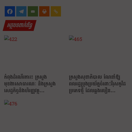
អត្ថបទពាក់ព័ន្ធ
កំពុងដំណើរការ៖ ក្រសួង
ក្រសួងសុខាភិបាល ណែនាំឱ្យ
មុខងារសាធារណៈ និងក្រសួង
ពលរដ្ឋប្រុងប្រយ័ត្នចំពោះវីរុសកូវីដ
សេដ្ឋកិច្ចនិងហិរញ្ញវត្ថុ…
ប្រភេទថ្មី ដែលឆ្លងលឿន…