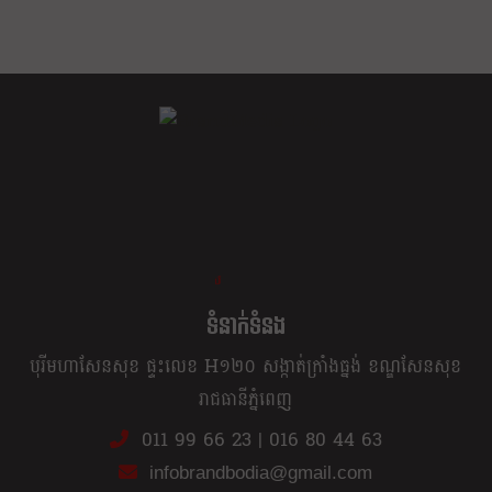
ខ្លឹម ខ្លី រហ័ស
ទំនាក់ទំនង
បុរីមហាសែនសុខ ផ្ទះលេខ H១២០ សង្កាត់ក្រាំងធ្នង់ ខណ្ឌសែនសុខ
រាជធានីភ្នំពេញ
011 99 66 23
|
016 80 44 63
infobrandbodia@gmail.com