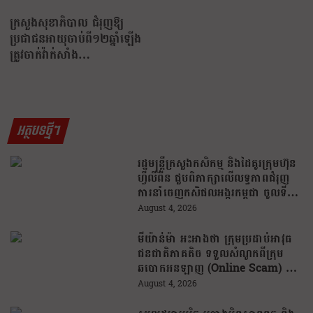
ក្រសួងសុខាភិបាល ជំរុញឱ្យ
ប្រជាជនអាយុចាប់ពី១២ឆ្នាំឡើង
ត្រូវចាក់វ៉ាក់សាំង…
អត្ថបទថ្មីៗ
រដ្ឋមន្រ្តីក្រសួងកសិកម្ម និងដៃគូរក្រុមហ៊ុន
ហ្វីលីពីន ជួបពិភាក្សាលើលទ្ធភាពជំរុញ
ការនាំចេញកសិផលអង្ករកម្ពុជា ចូលទី
ផ្សារហ្វីលីពីន
August 4, 2026
មីយ៉ាន់ម៉ា អះអាងថា ក្រុមប្រដាប់អាវុធ
ជនជាតិភាគតិច ទទួលសំណូកពីក្រុម
ឆបោកអនឡាញ (Online Scam) ជា
ថ្នូរនឹងការជួយរត់ចូលប្រទេសថៃ!
August 4, 2026