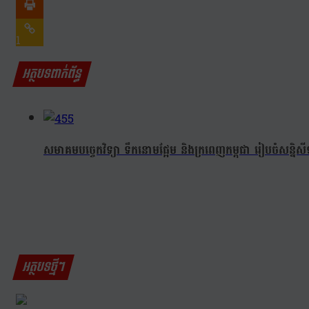
1
អត្ថបទពាក់ព័ន្ធ
សមាគមបច្ចេកវិទ្យា ទឹកនោមផ្អែម និងក្រពេញកម្ពុជា រៀបចំសន្និសី
អត្ថបទថ្មីៗ