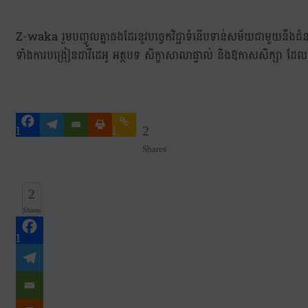
Z-waka រួមបញ្ចូលគ្នាផងដែរនូវបច្ចេកវិជ្ជាទំនើបទាន់សម័យជាមួយនឹងជំន
ទាំងការបង្រៀនជាវីដេអូ អត្ថបទ សិក្ខាសាលាផ្ទាល់ និងឱកាសសិក្សា
1
1
2
Shares
2
Shares
1