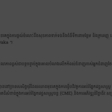
ខគេក្នុងការផ្ដល់ចំណេះដឹងសុខភាពទាក់ទងនឹងជំងឺទឹកនោមផ្អែម និងក្រពេ
-waka ។
ាពខ្ពស់ជាបន្តបន្ទាប់ក្នុងគោលបំណងលើកកំពស់ជំនាញរបស់អ្នកជំនាញថែទ
្រទេសសិង្ហបុរីដែលឈានមុខគេក្នុងការធ្វើបដិវត្តការអប់រំផ្នែកវេជ្ជសាស្រ
ំខាន់ក្នុងការអប់រំផ្នែកវេជ្ជសាស្ត្របន្ត (CME) និងការអភិវឌ្ឍន៍វិជ្ជាជី