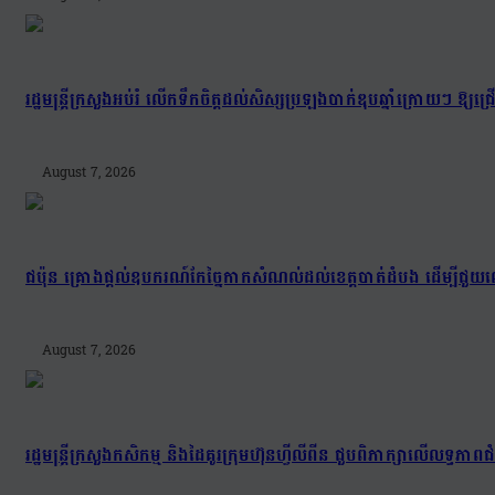
រដ្ឋមន្រ្តីក្រសួងអប់រំ លើកទឹកចិត្តដល់សិស្សប្រឡងបាក់ឌុបឆ្នាំក្រោយៗ ឱ្
August 7, 2026
ជប៉ុន គ្រោងផ្តល់ឧបករណ៍កែច្នៃកាកសំណល់ដល់ខេត្តបាត់ដំបង ដើម្បីជួយល
August 7, 2026
រដ្ឋមន្រ្តីក្រសួងកសិកម្ម និងដៃគូរក្រុមហ៊ុនហ្វីលីពីន ជួបពិភាក្សាលើលទ្ធភា