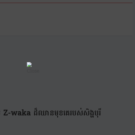
ល Z-waka ដ៏ឈានមុខគេរបស់សិង្ហបុរី