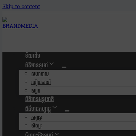
Skip to content
ទំពរដើម
ព័ត៌មានទូទៅ
នយោបាយ
របៀបរស់នៅ
សង្គម
ព័ត៌មានអន្តរជាតិ
ព័ត៌មានកម្សាន្ត
កម្សាន្ត
សិល្បៈ
ចំណេះដឹងទូទៅ