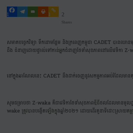
1
1
2
Shares
សមាគបច្ចេកវិទ្យា ទឹកនោមផ្អែម និងក្រពេញកម្ពុជា CADET បានឈានមុ
ដឹង ជំនាញដោយផ្ទាល់ទៅកាន់អ្នកជំនាញថែទាំសុខភាពនៅលើវេទិកា Z
នៅក្នុងឆាណែលនេះ CADET នឹងដាក់ចេញនូវសកម្មភាពអប់រំដែលមានគុណភ
សូមជម្រាបថា Z-waka គឺជាវេទិកាថែទាំសុខភាពឌីជីថលដែលមានមូលដ្ឋាននៅប
wake ត្រូវបានបង្កើតឡើងក្នុងឆ្នាំ២០២១ ដោយដើរតួនាទីដោះស្រាយគម្លាតដ៏ស