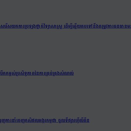
យជ្រើសរើសយកការប្រឡងថ្នាក់វិទ្យាសាស្ត្រ ដើម្បីឆ្លើយតបទៅនឹងតម្រូវការធនធានមន
ើកកម្ពស់ប្រសិទ្ធភាពនៃការគ្រប់គ្រងសំណល់
ពជំរុញការនាំចេញកសិផលអង្ករកម្ពុជា ចូលទីផ្សារហ្វីលីពីន