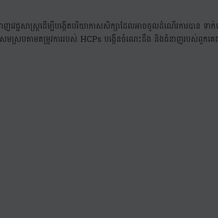
ាញវេជ្ជសាស្រ្តដើម្បីបង្កើតបរិយាកាសសិក្សាដែលអាចចូលដំណើរការបាន ទាក់ទាញ
 ដែលសមស្របតាមតម្រូវការរបស់ HCPs បង្កើនចំណេះដឹង និងជំនាញរបស់ពួកគ