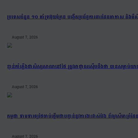
ប្រទេសចំនួន ១០ គាំទ្រអ៊ុយក្រែន បង្កើតប្រព័ន្ធការពារដែនអាកាស និងមីស៊ីល
August 7, 2026
ខ្មាន់កាំភ្លើងជាសិស្សសាលានៅថៃ ត្រូវអាជ្ញាធរស៊ើបដឹងថា បានសម្លាប
August 7, 2026
កម្ពុជា ទាមទារឲ្យថៃចាប់ផ្តើមជាបន្ទាន់នូវការងារវាស់វែង ខ័ណ្ឌសីមា
August 7, 2026