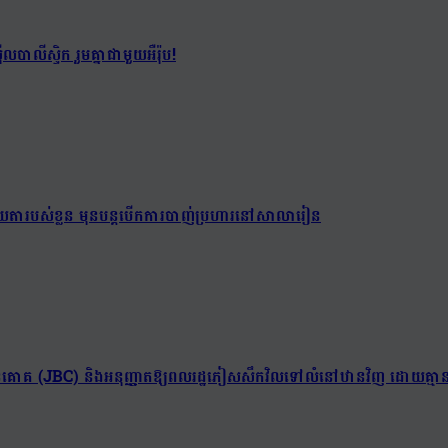
បាលីស្ទិក រួមគ្នាជាមួយអឺរ៉ុប!
់យាយតារបស់ខ្លួន មុនបន្តបើកការបាញ់ប្រហារនៅសាលារៀន
ព្រំដែនគោគ (JBC) និងអនុញ្ញាតឱ្យពលរដ្ឋភៀសសឹកវិលទៅលំនៅឋានវិញ ដោយគ្មាន