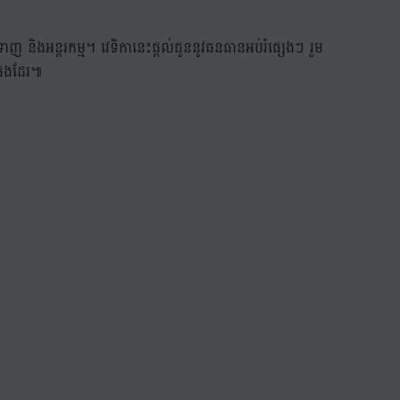
 និងអន្តរកម្ម។ វេទិកានេះផ្តល់ជូននូវធនធានអប់រំផ្សេងៗ រួម
េផងដែរ៕