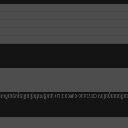
្ថាបនិកនៃក្រុមប្រឹក្សាសន្តិភាព (The Board Of Peace) សម្រាប់អាណត្តិ៣ឆ្នា