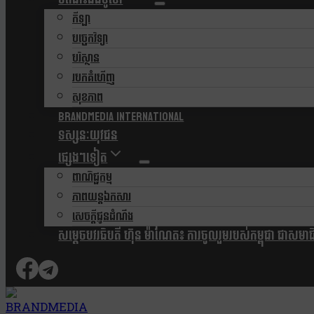
កីឡា
បច្ចេកវិទ្យា
បរិស្ថាន
របកគំហើញ
សុខភាព
Brandmedia international
ទស្សនៈយុវជន
ផ្សេងៗទៀត
ពាណិជ្ជកម្ម
ភាពយន្តឯកសារ
សេចក្តីជូនដំណឹង
សម្តេចបវរធិបតី ហ៊ុន ម៉ាណែត៖ ការចូលរួមរបស់កម្ពុជា ជាសមាជិកស