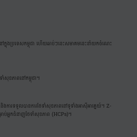
ញ នៅក្នុងប្រទេសកម្ពុជា ហើយឆាប់ៗនេះសមាគមនេះនាំយកចំណេះ
ាំសុខភាពនៅកម្ពុជា។
្ត និងការទទួលបានការថែទាំសុខភាពនៅទូទាំងអាស៊ីអាគ្នេយ៍។ Z-
វៈសម្រាប់អ្នកជំនាញថែទាំសុខភាព (HCPs)។