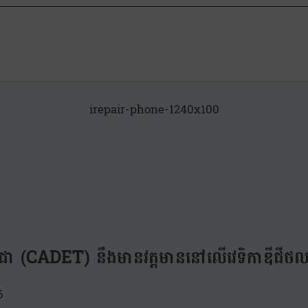
irepair-phone-1240x100
ម្ពុជា (CADET) នឹងមានវត្តមាននៅលើវេទិកាឌីជីថ
5