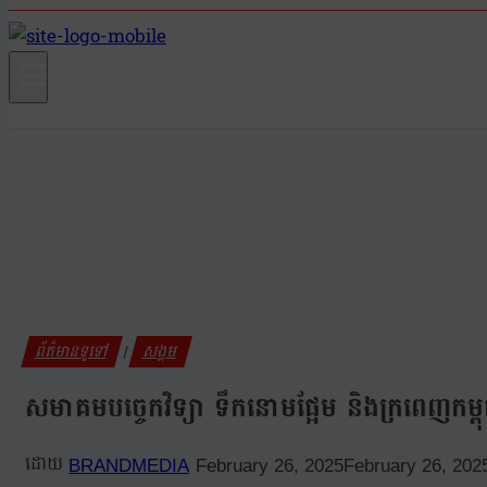
ព័ត៌មានទូទៅ
សង្គម
|
សមាគមបច្ចេកវិទ្យា ទឹកនោមផ្អែម និងក្រពេញក
BRANDMEDIA
February 26, 2025
February 26, 202