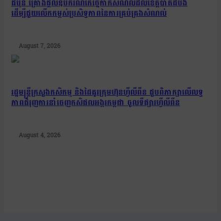
ជប៉ុន គ្រោងផ្តល់ឧបករណ៍កែច្នៃកាកសំណល់ដល់ខេត្តបាត់ដំបង
ដើម្បីជួយលើកកម្ពស់ប្រសិទ្ធភាពនៃការគ្រប់គ្រងសំណល់
August 7, 2026
រដ្ឋមន្រ្តីក្រសួងកសិកម្ម និងដៃគូរក្រុមហ៊ុនហ្វីលីពីន ជួបពិភាក្សាលើលទ្ធ
ភាពជំរុញការនាំចេញកសិផលអង្ករកម្ពុជា ចូលទីផ្សារហ្វីលីពីន
August 4, 2026