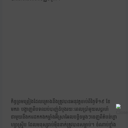
កិច្ចព្រមព្រៀងដែលគ្រោងនឹងត្រូវបានអនុវត្តចាប់ពីថ្ងៃទី១៩ ខែ
មករា បង្ហាញពីបទឈប់បាញ់ដំបូងរយៈពេលប្រាំមួយសប្តាហ៍
ជាមួយនឹងការដកកងកម្លាំងអ៊ីស្រាអែលបន្តិចម្តងៗចេញពីតំបន់ហ្គា
ហ្សាស្ទ្រីប ដែលមនុស្សរាប់ម៉ឺននាក់ត្រូវបានសម្លាប់។ ចំណាប់ខ្មាំង