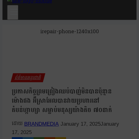
irepair-phone-1240x100
ព័ត៌មានអន្តរជាតិ
ប្រកាសកិច្ចព្រមព្រៀងឈប់បាញ់មិនបានប៉ុន្មាន
ម៉ោងផង អ៊ីស្រាអែលបានវាយប្រហារនៅ
តំបន់ហ្កាហ្សា សម្លាប់មនុស្សយ៉ាងតិច ៧០នាក់
BRANDMEDIA
January 17, 2025
January
17, 2025