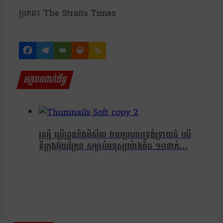
ប្រភព៖ The Straits Times
អត្ថបទពាក់ព័ន្ធ
រុស្សី ប្រើដ្រូននិងមីស៊ីល វាយប្រហារទ្រង់ទ្រាយធំ លើ
ទីក្រុងអ៊ុយក្រែន សម្លាប់មនុស្សយ៉ាងតិច ១០នាក់…