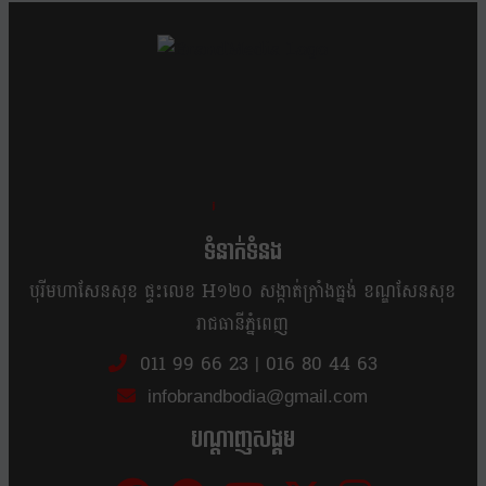
ខ្លឹម ខ្លី រហ័ស
ទំនាក់ទំនង
បុរីមហាសែនសុខ ផ្ទះលេខ H១២០ សង្កាត់ក្រាំងធ្នង់ ខណ្ឌសែនសុខ
រាជធានីភ្នំពេញ
011 99 66 23
|
016 80 44 63
infobrandbodia@gmail.com
បណ្ដាញសង្គម