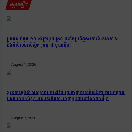
អត្ថបទថ្មីៗ
ប្រទេសចំនួន ១០ គាំទ្រអ៊ុយក្រែន បង្កើតប្រព័ន្ធការពារដែនអាកាស
និងមីស៊ីលបាលីស្ទិក រួមគ្នាជាមួយអឺរ៉ុប!
August 7, 2026
ខ្មាន់កាំភ្លើងជាសិស្សសាលានៅថៃ ត្រូវអាជ្ញាធរស៊ើបដឹងថា បានសម្លាប់
យាយតារបស់ខ្លួន មុនបន្តបើកការបាញ់ប្រហារនៅសាលារៀន
August 7, 2026