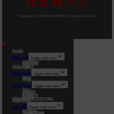
Copyright ©
2026 BRANDMEDIA. All Rights Reserved.
ទំពរដើម
ព័ត៌មានទូទៅ
Toggle child menu
នយោបាយ
របៀបរស់នៅ
សង្គម
ព័ត៌មានអន្តរជាតិ
ព័ត៌មានកម្សាន្ត
Toggle child menu
កម្សាន្ត
សិល្បៈ
ចំណេះដឹងទូទៅ
Toggle child menu
កីឡា
បច្ចេកវិទ្យា
បរិស្ថាន
របកគំហើញ
សុខភាព
Brandmedia international
ទស្សនៈយុវជន
ផ្សេងៗទៀត
Toggle child menu
ពាណិជ្ជកម្ម
ភាពយន្តឯកសារ