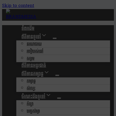
Skip to content
ទំពរដើម
ព័ត៌មានទូទៅ
នយោបាយ
របៀបរស់នៅ
សង្គម
ព័ត៌មានអន្តរជាតិ
ព័ត៌មានកម្សាន្ត
កម្សាន្ត
សិល្បៈ
ចំណេះដឹងទូទៅ
កីឡា
បច្ចេកវិទ្យា