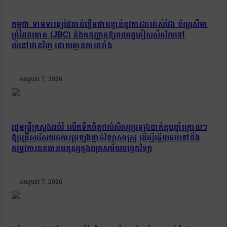
កម្ពុជា ទាមទារឲ្យថៃចាប់ផ្តើមជាបន្ទាន់នូវការងារវាស់វែង ខ័ណ្ឌសីមា
ព្រំដែនគោគ (JBC) និងអនុញ្ញាតឱ្យពលរដ្ឋភៀសសឹកវិលទៅ
លំនៅឋានវិញ ដោយគ្មានការរារាំង
August 7, 2026
រដ្ឋមន្រ្តីក្រសួងអប់រំ លើកទឹកចិត្តដល់សិស្សប្រឡងបាក់ឌុបឆ្នាំក្រោយៗ
ឱ្យជ្រើសរើសយកការប្រឡងថ្នាក់វិទ្យាសាស្ត្រ ដើម្បីឆ្លើយតបទៅនឹង
តម្រូវការធនធានមនុស្សក្នុងយុគសម័យបច្ចេកវិទ្យា
August 7, 2026