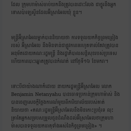
ដែល ក្រុមហាម៉ាស់ចាប់យកនឹងត្រូវបានដោះលែង ជាថ្នូរនឹងអ្នក
ទោសប៉ាឡេស្ទីនដែលអ៊ីស្រាអែលឃុំ ខ្លួន។
មន្ត្រីអ៊ីស្រាអែលម្នាក់បាននិយាយថា ការទទួលយកកិច្ចព្រមព្រៀង
របស់ អ៊ីស្រាអែល នឹងមិនទាន់ជាផ្លូវការទេរហូតទាល់តែវាត្រូវបាន
អនុម័តដោយគណៈរដ្ឋមន្ត្រី និងរដ្ឋាភិបាលសន្តិសុខរបស់ប្រទេស
ហើយការបោះឆ្នោតត្រូវបានកំណត់ នៅថ្ងៃទី១៦ ខែមករា។
ទោះបីជាយ៉ាងណាក៏ដោយ នាយករដ្ឋមន្ត្រីអ៊ីស្រាអែល លោក
Benjamin Netanyahu បានចោទប្រកាន់ក្រុមហាម៉ាស់ និង
បានចេញសេចក្តីថ្លែងការណ៍មួយពីការិយាល័យរបស់គាត់
និយាយថា «គណៈរដ្ឋមន្ត្រីអ៊ីស្រាអែលនឹងមិនកោះប្រជុំទេ លុះ
ត្រាតែអ្នកសម្របសម្រួលជូនដំណឹងដល់អ៊ីស្រាអែលថាក្រុមហា
ម៉ាសបានទទួលយកធាតុទាំងអស់នៃកិច្ចព្រមព្រៀង» ។