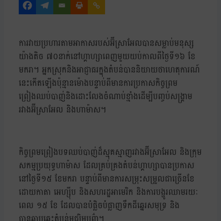
ការវាយប្រហារតាមអាកាសរបស់អ៊ីស្រាអែលបានសម្លាប់មនុស្ស
យ៉ាងតិច ៧០នាក់នៅហ្គាហ្សាពេញមួយយប់កាលពីថ្ងៃទី១៦ ខែ
មករា។ អ្នកស្រុកនិងអាជ្ញាធរក្នុងតំបន់បាននិយាយថាហេតុការណ៍
នេះកេីតឡេីងប៉ុន្មានម៉ោងបន្ទាប់ពីមានការប្រកាសកិច្ចព្រម
ព្រៀងឈប់បាញ់និងដោះលែងចំណាប់ខ្មាំងដើម្បីបញ្ចប់សង្គ្រាម
រវាងអ៊ីស្រាអែល និងហាម៉ាស។
កិច្ចព្រមព្រៀងបទឈប់បាញ់ដ៏ស្មុគស្មាញរវាងអ៊ីស្រាអែល និងក្រុម
សកម្មប្រយុទ្ធហាម៉ាស ដែលគ្រប់គ្រងតំបន់ហ្គាហ្សាបានប្រកាស
នៅថ្ងៃទី១៥ ខែមករា បន្ទាប់ពីមានការសម្រុះសម្រួលជាច្រើនខែ
ដោយកាតា អេហ្ស៊ីប និងសហរដ្ឋអាមេរិក និងការបង្ហូរឈាមរយៈ
ពេល ១៥ ខែ ដែលបានបំផ្លិចបំផ្លាញទឹកដីឆ្នេរសមុទ្រ និង
បានឆាបឆេះតំបន់មជ្ឈិមបូព៌ា។