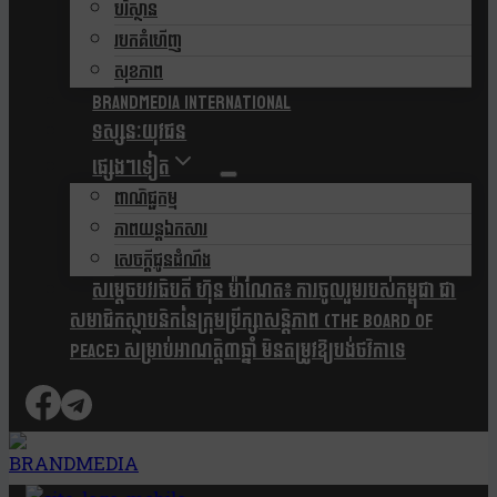
បរិស្ថាន
របកគំហើញ
សុខភាព
Brandmedia international
ទស្សនៈយុវជន
ផ្សេងៗទៀត
ពាណិជ្ជកម្ម
ភាពយន្តឯកសារ
សេចក្តីជូនដំណឹង
សម្តេចបវរធិបតី ហ៊ុន ម៉ាណែត៖ ការចូលរួមរបស់កម្ពុជា ជា
សមាជិកស្ថាបនិកនៃក្រុមប្រឹក្សាសន្តិភាព (The Board Of
Peace) សម្រាប់អាណត្តិ៣ឆ្នាំ មិនតម្រូវឱ្យបង់ថវិកាទេ