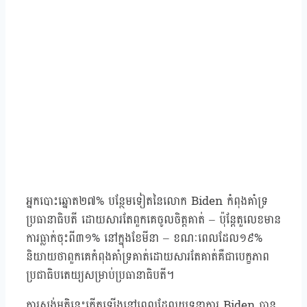
អ្នកបោះឆ្នោត២៧% បន្ថែមទៀតនៃលោក Biden កំពុងគាំទ្រ
ប្រធានាធិបតី ដោយសារតែពួកគេចូលចិត្តគាត់ – ប៉ុន្តែតួលេខមាន
ការធ្លាក់ចុះពី៣១% នៅក្នុងខែមីនា – ខណៈពេលដែល១៩%
និយាយថាពួកគេកំពុងគាំទ្រគាត់ដោយសារតែគាត់គឺជាបេក្ខភាព
ប្រជាធិបតេយ្យសម្រាប់ប្រធានាធិបតី។
ការស្ទង់មតិនេះកើតឡើងនៅពេលដែលយុទ្ធនាការ Biden បាន