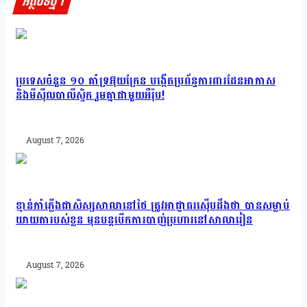
អត្ថបទថ្មីៗ
ប្រទេសចំនួន ១០ គាំទ្រអ៊ុយក្រែន បង្កើតប្រព័ន្ធការពារដែនអាកាស
និងមីស៊ីលបាលីស្ទិក រួមគ្នាជាមួយអឺរ៉ុប!
August 7, 2026
ខ្មាន់កាំភ្លើងជាសិស្សសាលានៅថៃ ត្រូវអាជ្ញាធរស៊ើបដឹងថា បានសម្លាប់
យាយតារបស់ខ្លួន មុនបន្តបើកការបាញ់ប្រហារនៅសាលារៀន
August 7, 2026