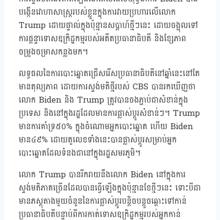
បង្កើនវោហាសាស្ត្ររបស់ខ្លួនក្នុងការវាយប្រហារលើលោក
Trump ដោយផ្ទាល់ក្នុងប៉ុន្មានសប្តាហ៍ថ្មីៗនេះ ដោយចង្អុលទៅ
ការផ្តន្ទាទោសឧក្រិដ្ឋកម្មរបស់អតីតប្រធានាធិបតី និងខ្សែភាព
ចម្រូងចម្រាសកន្លងមក។
លទ្ធផលនៃការបោះឆ្នោតជ្រើសរើសប្រធានាធិបតីនៅឆ្នាំនេះនៅតែ
មានតុល្យភាព ដោយការស្ទង់មតិថ្មីរបស់ CBS បានរកឃើញថា
លោក Biden និង Trump ត្រូវបានចងភ្ជាប់ជាសំខាន់ក្នុង
ប្រទេស និងនៅក្នុងរដ្ឋដែលមានការផ្លាស់ប្តូរសំខាន់ៗ។ Trump
មានការគាំទ្រ៥០% ក្នុងចំណោមអ្នកបោះឆ្នោត ហើយ Biden
មាន៤៩% ដោយតួលេខទាំងនេះបានផ្លាស់ប្តូរសម្រាប់អ្នក
បោះឆ្នោតដែលទំនងជានៅក្នុងរដ្ឋសមរភូមិ។
លោក Trump បានរីករាយនឹងលោក Biden នៅក្នុងការ
ស្ទង់មតិភាគច្រើនដែលបានធ្វើឡើងក្នុងប៉ុន្មានខែថ្មីៗនេះ ទោះបីជា
មានភស្តុតាងមួយចំនួននៃការផ្លាស់ប្តូរបន្តិចបន្តួចឆ្ពោះទៅកាន់
ប្រធានាធិបតីបន្ទាប់ពីការកាត់ទោសឧក្រិដ្ឋកម្មរបស់អ្នកកាន់