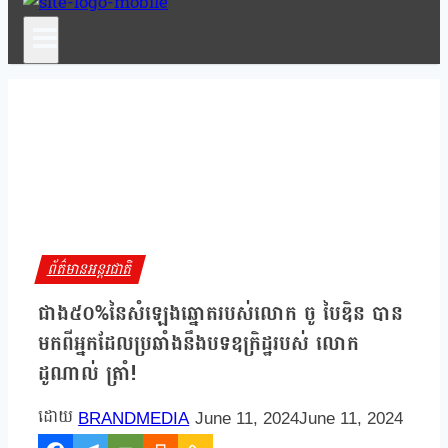
ព័ត៌មានអន្តរជាតិ
ជាង៥០%នៃសំឡេងឆ្នោតរបស់លោក ចូ បៃឌិន បាន
មកពីអ្នកដែលប្រឆាំងនឹងបទឧក្រិដ្ឋរបស់ លោក
ដូណាល់ ត្រាំ!
BRANDMEDIA
June 11, 2024
June 11, 2024