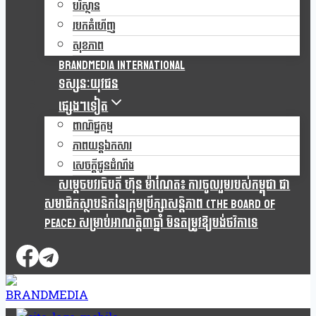
បរិស្ថាន
របកគំហើញ
សុខភាព
Brandmedia international
ទស្សនៈយុវជន
ផ្សេងៗទៀត
ពាណិជ្ជកម្ម
ភាពយន្តឯកសារ
សេចក្តីជូនដំណឹង
សម្តេចបវរធិបតី ហ៊ុន ម៉ាណែត៖ ការចូលរួមរបស់កម្ពុជា ជា
សមាជិកស្ថាបនិកនៃក្រុមប្រឹក្សាសន្តិភាព (The Board Of
Peace) សម្រាប់អាណត្តិ៣ឆ្នាំ មិនតម្រូវឱ្យបង់ថវិកាទេ