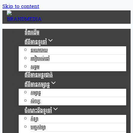
Skip to content
ទំពរដើម
ព័ត៌មានទូទៅ
នយោបាយ
របៀបរស់នៅ
សង្គម
ព័ត៌មានអន្តរជាតិ
ព័ត៌មានកម្សាន្ត
កម្សាន្ត
សិល្បៈ
ចំណេះដឹងទូទៅ
កីឡា
បច្ចេកវិទ្យា