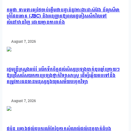
កម្ពុជា ទាមទារឲ្យថៃចាប់ផ្តើមជាបន្ទាន់នូវការងារវាស់វែង ខ័ណ្ឌសីមា
ព្រំដែនគោគ (JBC) និងអនុញ្ញាតឱ្យពលរដ្ឋភៀសសឹកវិលទៅ
លំនៅឋានវិញ ដោយគ្មានការរារាំង
August 7, 2026
រដ្ឋមន្រ្តីក្រសួងអប់រំ លើកទឹកចិត្តដល់សិស្សប្រឡងបាក់ឌុបឆ្នាំក្រោយៗ
ឱ្យជ្រើសរើសយកការប្រឡងថ្នាក់វិទ្យាសាស្ត្រ ដើម្បីឆ្លើយតបទៅនឹង
តម្រូវការធនធានមនុស្សក្នុងយុគសម័យបច្ចេកវិទ្យា
August 7, 2026
ជប៉ុន គ្រោងផ្តល់ឧបករណ៍កែច្នៃកាកសំណល់ដល់ខេត្តបាត់ដំបង