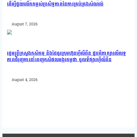
ដើម្បីជួយលើកកម្ពស់ប្រសិទ្ធភាពនៃការគ្រប់គ្រងសំណល់
August 7, 2026
រដ្ឋមន្រ្តីក្រសួងកសិកម្ម និងដៃគូរក្រុមហ៊ុនហ្វីលីពីន ជួបពិភាក្សាលើលទ្ធ
ភាពជំរុញការនាំចេញកសិផលអង្ករកម្ពុជា ចូលទីផ្សារហ្វីលីពីន
August 4, 2026