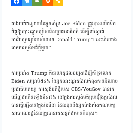
ជាងពាក់កណ្តាលនៃអ្នកគាំទ្រ Joe Biden ត្រូវបានលើកទឹក
ចិត្តឱ្យបោះឆ្នោតជ្រើសរើសប្រធានាធិបតី ដើម្បីទប់ស្កាត់
ការវិលត្រឡប់របស់លោក Donald Trump។ នេះបើយោង
តាមការស្ទង់មតិថ្មីមួយ។
ការប្រឆាំង Trump គឺជាហេតុផលចម្បងដើម្បីគាំទ្រលោក
Biden សម្រាប់៥៤% នៃអ្នកបោះឆ្នោតដែលកំពុងកាន់អំណាច
ប្រជាធិបតេយ្យ ការស្ទង់មតិថ្មីរបស់ CBS/YouGov បានរក
ឃើញថាកើនឡើងពី៤៧% នៅក្នុងការស្ទង់មតិស្រដៀងគ្នាដែល
បានធ្វើឡើងនៅក្នុងខែមីនា ដែលមុននឹងអ្នកតែងតាំងគណបក្ស
សាធារណរដ្ឋដែលត្រូវបានគេសន្មត់ថាមានកំហុស។