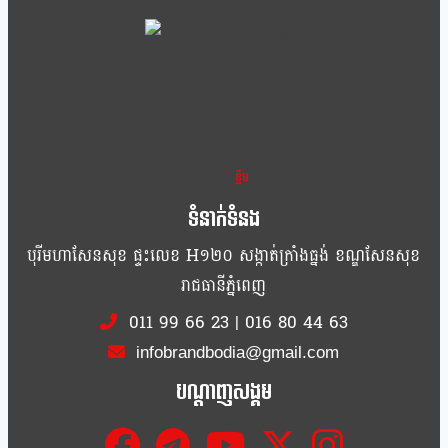
ខ្លឹម ខ្លី រហ័ស
ទំនាក់ទំនង
បុរីមហាសែនសុខ ផ្ទះលេខ H១២០ សង្កាត់ក្រាំងធ្នង់ ខណ្ឌសែនសុខ
រាជធានីភ្នំពេញ
011 99 66 23
|
016 80 44 63
infobrandbodia@gmail.com
បណ្ដាញសង្គម