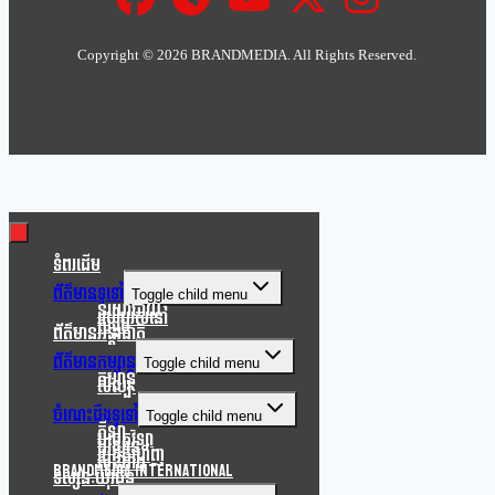
Copyright ©
2026 BRANDMEDIA. All Rights Reserved.
Clo
this
mod
ទំពរដើម
ព័ត៌មានទូទៅ
Toggle child menu
នយោបាយ
របៀបរស់នៅ
សង្គម
ព័ត៌មានអន្តរជាតិ
ព័ត៌មានកម្សាន្ត
Toggle child menu
កម្សាន្ត
សិល្បៈ
ចំណេះដឹងទូទៅ
Toggle child menu
កីឡា
បច្ចេកវិទ្យា
បរិស្ថាន
របកគំហើញ
សុខភាព
Brandmedia international
ទស្សនៈយុវជន