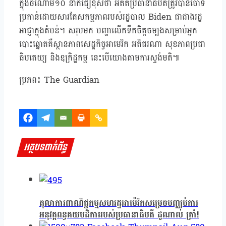
ក្នុងចំណោម១០ នាក់ជឿខុសថា អតីតប្រធានាធិបតីត្រូវបានចោទ
ប្រកាន់ដោយសារតែសកម្មភាពរបស់រដ្ឋបាល Biden ជាជាងរដ្ឋ
អាជ្ញាក្នុងតំបន់។ សរុបមក បញ្ហាលើកទឹកចិត្តចម្បងសម្រាប់អ្នក
បោះឆ្នោតគឺស្ថានភាពសេដ្ឋកិច្ចអាមេរិក អតិផរណា សុខភាពប្រជា
ធិបតេយ្យ និងឧក្រិដ្ឋកម្ម នេះបើយោងតាមការស្ទង់មតិ៕
ប្រភព៖ The Guardian
អត្ថបទពាក់ព័ន្ធ
តុលាការពាណិជ្ជកម្មសហរដ្ឋអាម៉េរិកសម្រេចបញ្ឈប់ការ
អនុវត្តពន្ធគយបដិការរបស់ប្រធានាធិបតី ដូណាល់ ត្រាំ!