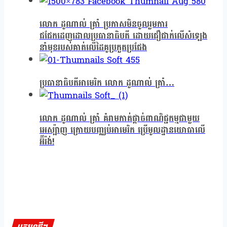
លោក ដូណាល់ ត្រាំ ប្រកាសមិនចូលរួមការ
ជជែកដេញដោលប្រធានាធិបតី ដោយជឿជាក់លើសំឡេង
នាំមុខរបស់គាត់លើដៃគូប្រកួតប្រជែង
ប្រធានាធិបតីអាមេរិក លោក ដូណាល់ ត្រាំ…
លោក ដូណាល់ ត្រាំ គំរាមកាត់ផ្តាច់ពាណិជ្ជកម្មជាមួយ
អេស្ប៉ាញ ក្រោយបញ្ឈប់អាមេរិក ប្រើមូលដ្ឋានយោធាលើ
អ៊ីរ៉ង់!