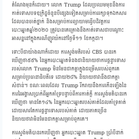
តំណែងមុនក៏ដោយ។ លោក Trump ដែលប្រឈមមុខនឹងការ
កាត់ទោសបទឧក្រិដ្ឋចំនួនបីផ្សេងទៀតសម្រាប់ការរក្សាទុកឯកសារ
ដែលបានចាត់ថ្នាក់ និងសម្រាប់ការព្យាយាមធ្វើបដិវត្តការ
បោះឆ្នោតឆ្នាំ២០២០ ត្រូវបានគេគ្រោងនឹងកាត់ទោសជាបណ្តោះ
អាសន្ននៅក្នុងករណីញូវយ៉កនៅថ្ងៃទី១១ ខែកក្កដា។
ទោះបីជាយ៉ាងណាក៏ដោយ ការស្ទង់មតិរបស់ CBS បានរក
ឃើញថា៥៥% នៃអ្នកបោះឆ្នោតទំនងជានិយាយថាការផ្តន្ទាទោស
របស់លោក Trump មិនមែនជាកត្តាក្នុងជម្រើសរបស់ពួកគេ
សម្រាប់ប្រធានាធិបតីទេ ដោយ២៨% និយាយថាវានឹងជាកត្តា
សំខាន់។ ខណៈពេលដែល Trump រីករាយនឹងការកើនឡើងនៃ
ការរៃអង្គាសប្រាក់ពីអ្នកគាំទ្របន្ទាប់ពីការកាត់ក្តី ការស្ទង់មតិបានរក
ឃើញថា មានតែ១៤% នៃអ្នកបោះឆ្នោតរបស់គាត់ដែលគាំទ្រគាត់
ដោយសារតែការផ្តន្ទាទោសរបស់គាត់ ដោយភាគច្រើន
និយាយថាវាមិនមែនជាកត្តាសម្រាប់ពួកគេ។
ការស្ទង់មតិបានរកឃើញថា អ្នកបោះឆ្នោត Trump ប្រាំបីនាក់