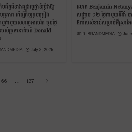
បតីកូរ៉េខាងត្បូងប្ដេជ្ញាខំប្រឹងឱ្យ
លោក Benjamin Netany
្ថភាព ដើម្បីកិច្ចព្រមព្រៀង
សង្គ្រាម ១២ ថ្ងៃជាមួយអ៊ីរ៉ង់ ប
កម្មជាមួយសហរដ្ឋអាមេរិក មុនថ្ងៃ
ឱកាសសំខាន់សម្រាប់អ៊ីស្រាអ
មីរបស់ប្រធានាធិបតី Donald
BRANDMEDIA
June
p
RANDMEDIA
July 3, 2025
66
…
127