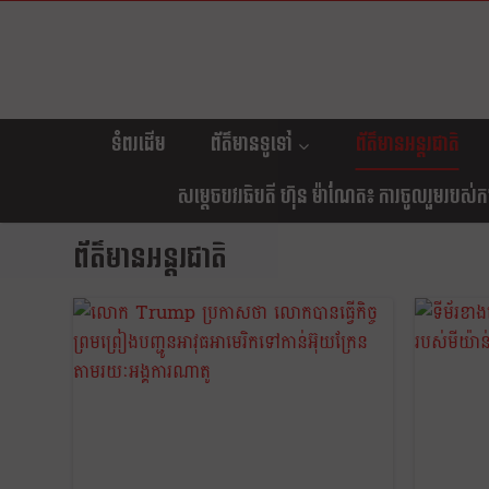
ទំពរដើម
ព័ត៌មានទូទៅ
ព័ត៌មានអន្តរជាតិ
សម្តេចបវរធិបតី ហ៊ុន ម៉ាណែត៖ ការចូលរួមរបស់កម្ព
ព័ត៌មានអន្តរជាតិ