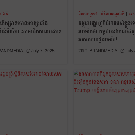
តរជាតិ
ព័ត៌មានទូទៅ
|
ព័ត៌មានអន្តរជាតិ
|
សង្
ងកើតច្រានចោលការប្រឆាំង
កម្ពុជាបង្ហាញពីជំហររបស់ខ្លួន
យ៉ាន់ម៉ាចំពោះសមាជិកភាពអាស៊ាន
អាមេរិកថា កម្ពុជានៅតែជាដៃគូជ
របស់សហរដ្ឋអាមេរិក!
RANDMEDIA
July 7, 2025
BRANDMEDIA
July