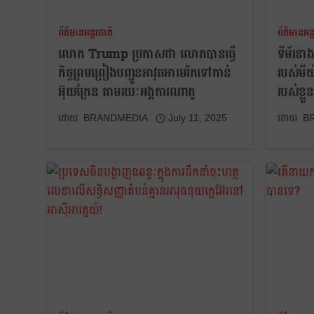
ព័ត៌មានអន្តរជាតិ
ព័ត៌មានអន្
លោក Trump ប្រកាសថា លោកបានធ្វើ
ទីម័រខា
កិច្ចព្រមព្រៀងបញ្ជូនអាវុធអាមេរិកទៅកាន់
របស់មី
អ៊ុយក្រែន តាមរយៈអង្គការណាតូ
របស់ខ្លួន
BRANDMEDIA
July 11, 2025
B