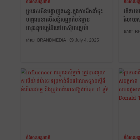
ព័ត៌មានអន្តរជាតិ
ព័ត៌មានអន្
ប្រទេសចិនបង្ហាញនឆន្ទៈក្នុងការដឹកនាំចុះ
តើនាយករដ
ហត្ថលេខាលើសន្ធិសញ្ញាតំបន់គ្មាន
រំលាយ
អាវុធនុយក្លេអ៊ែរនៅអាស៊ីអាគ្នេយ៍!
B
BRANDMEDIA
July 4, 2025
ព័ត៌មានអន្តរជាតិ
ព័ត៌មានអន្