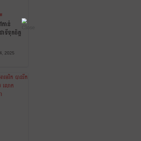
គម
ទៅកាន់
ាទីទុកចិត្ត
 4, 2025