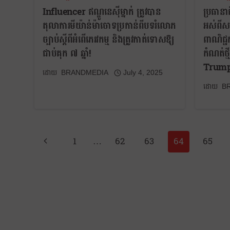
Influencer ឥណ្ឌូនេស៊ីម្នាក់ ត្រូវបាន
ប្រធានាធិ
តុលាការមីយ៉ាន់ម៉ាចោទប្រកាន់ពីបទរំលោភ
អស់ពីសមត
ច្បាប់ស្តីពីអំពើភេរវកម្ម និងត្រូវកាត់ទោសឱ្យ
ពាណិជ្ជ
ជាប់គុក ៧ ឆ្នាំ!
កំណត់ថ្
Trum
BRANDMEDIA
July 4, 2025
B
1
…
62
63
64
65