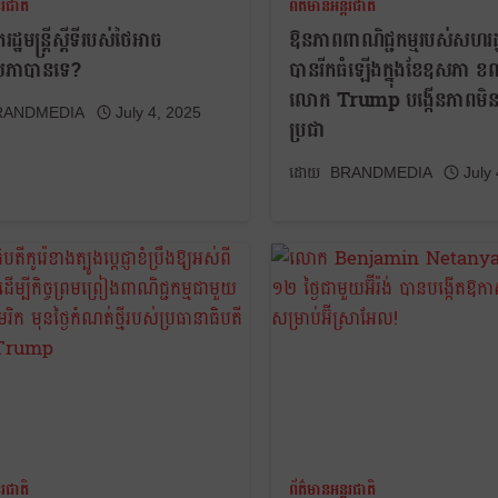
តរជាតិ
ព័ត៌មានអន្តរជាតិ
្ឋមន្ត្រីស្ដីទីរបស់ថៃអាច
ឱនភាពពាណិជ្ជកម្មរបស់សហរដ្
សភាបានទេ?
បានរីកធំឡើងក្នុងខែឧសភា ខ
លោក Trump បង្កើនភាពមិន
RANDMEDIA
July 4, 2025
ប្រជា
BRANDMEDIA
July
តរជាតិ
ព័ត៌មានអន្តរជាតិ