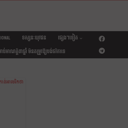
ional
ទស្សនៈយុវជន
ផ្សេងៗទៀត
់អាណត្តិ៣ឆ្នាំ មិនតម្រូវឱ្យបង់ថវិកាទេ