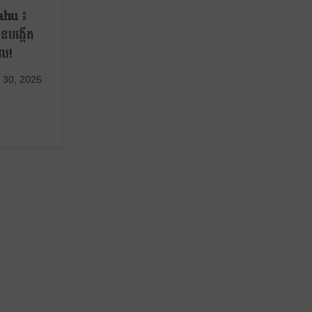
ahu ៖
ានបង្កើត
ែល!
 30, 2025