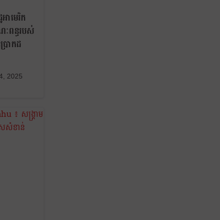
ឋអាមេរិក
ណៈពន្ធរបស់
ប្រាកដ
 4, 2025