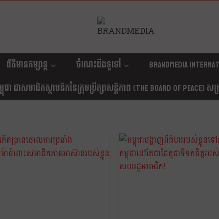
ព័ត៌មានកម្សាន្ត
ចំណេះដឹងទូទៅ
Brandmedia internat
ុជា ជាសមាជិកស្ថាបនិកនៃក្រុមប្រឹក្សាសន្តិភាព (The Board Of Peace) សម្រាប