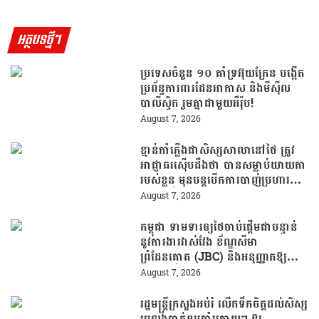
អត្ថបទថ្មីៗ
ប្រទេសចំនួន ១០ គាំទ្រអ៊ុយក្រែន បង្កើត
ប្រព័ន្ធការពារដែនអាកាស និងមីស៊ីល
បាលីស្ទិក រួមគ្នាជាមួយអឺរ៉ុប!
August 7, 2026
ខ្មាន់កាំភ្លើងជាសិស្សសាលានៅថៃ ត្រូវ
អាជ្ញាធរស៊ើបដឹងថា បានសម្លាប់យាយតា
របស់ខ្លួន មុនបន្តបើកការបាញ់ប្រហារនៅ
សាលារៀន
August 7, 2026
កម្ពុជា ទាមទារឲ្យថៃចាប់ផ្តើមជាបន្ទាន់
នូវការងារវាស់វែង ខ័ណ្ឌសីមា
ព្រំដែនគោគ (JBC) និងអនុញ្ញាតឱ្យ
ពលរដ្ឋភៀសសឹកវិលទៅលំនៅឋានវិញ
August 7, 2026
ដោយគ្មានការរារាំង
រដ្ឋមន្រ្តីក្រសួងអប់រំ លើកទឹកចិត្តដល់សិស្ស
ប្រឡងបាក់ឌុបឆ្នាំក្រោយៗ ឱ្យ