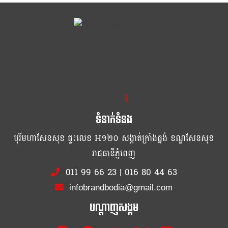
ខ្លឹម ខ្លី រហ័ស
ទំនាក់ទំនង
បុរីមហាសែនសុខ ផ្ទះលេខ H១២០ សង្កាត់ក្រាំងធ្នង់ ខណ្ឌសែនសុខ
រាជធានីភ្នំពេញ
011 99 66 23
|
016 80 44 63
infobrandbodia@gmail.com
បណ្ដាញសង្គម