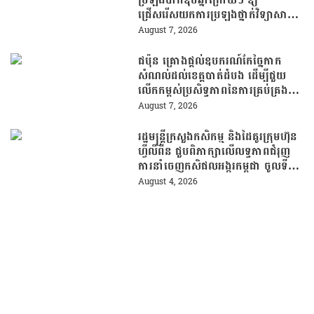
ជ្រើសរើសយកការប្រឡងថ្នាក់វិទ្យាសាស្ត្រ
ដើម្បីឆ្លើយតបទៅនឹងតម្រូវការធនធាន
August 7, 2026
មនុស្សក្នុងយុគសម័យបច្ចេកវិទ្យា
ជប៉ុន គ្រោងផ្តល់ឧបករណ៍កែច្នៃកាក
សំណល់ដល់ខេត្តបាត់ដំបង ដើម្បីជួយ
លើកកម្ពស់ប្រសិទ្ធភាពនៃការគ្រប់គ្រង
សំណល់
August 7, 2026
រដ្ឋមន្រ្តីក្រសួងកសិកម្ម និងដៃគូរក្រុមហ៊ុន
ហ្វីលីពីន ជួបពិភាក្សាលើលទ្ធភាពជំរុញ
ការនាំចេញកសិផលអង្ករកម្ពុជា ចូលទី
ផ្សារហ្វីលីពីន
August 4, 2026