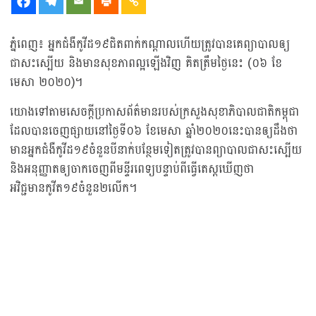
ភ្នំពេញ៖ អ្នកជំងឺកូវីដ១៩ជិតពាក់កណ្ដាលហើយត្រូវបានគេព្យាបាលឲ្យ
ជាសះស្បើយ និងមានសុខភាពល្អឡើងវិញ គិតត្រឹមថ្ងៃនេះ (០៦ ខែ
មេសា ២០២០)។
យោងទៅតាមសេចក្ដីប្រកាសព័ត៌មានរបស់ក្រសួងសុខាភិបាលជាតិកម្ពុជា
ដែលបានចេញផ្សាយនៅថ្ងៃទី០៦ ខែមេសា ឆ្នាំ២០២០នេះបានឲ្យដឹងថា
មានអ្នកជំងឺកូវីដ១៩ចំនួនបីនាក់បន្ថែមទៀតត្រូវបានព្យាបាលជាសះស្បើយ
និងអនុញ្ញាតឲ្យចាកចេញពីមន្ទីរពេទ្យបន្ទាប់ពីធ្វើតេស្តឃើញថា
អវិជ្ជមានកូវីត១៩ចំនួន២លើក។