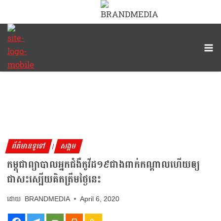
ព័ត៌មានទូទៅ
សង្គម
|
កម្ពុជាព្យាបាលអ្នកជំងឺកូវីដ១៩ជាងពាក់កណ្ដាលហើយឲ្យ
ជាសះស្បើយគិតត្រឹមថ្ងៃនេះ
BRANDMEDIA
April 6, 2020