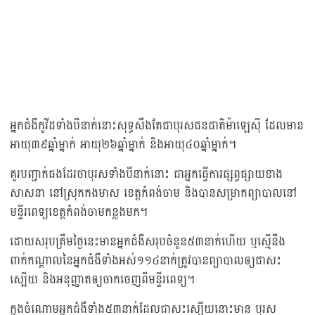
អ្នកជំងឺកូវីដទាំងបីនាក់នោះសុទ្ធសឹងតែជាបុរសជនជាតិម៉ាឡេស៊ី ដែលមាន
អាយុ៣៩ឆ្នាំម្នាក់ អាយុ២៦ឆ្នាំម្នាក់ និងអាយុ៤០ឆ្នាំម្នាក់។
គួរបញ្ជាក់ផងដែរថាបុរសទាំងបីនាក់នោះ ជាអ្នកធ្វើការផ្សព្វផ្សាយខាង
សាសនា នៅស្រុកកងមាស ខេត្តកំពង់ចាម និងបានសម្រាកព្យាបាលនៅ
មន្ទីរពេទ្យខេត្តកំពង់ចាមកន្លងមក។
ដោយសរុបត្រឹមថ្ងៃនេះមានអ្នកជំងឺសរុបចំនួន៥៣នាក់ហើយ ឬស្មើនឹង
ពាក់កណ្ដាលនៃអ្នកជំងឺទាំងអស់១១៤នាក់ត្រូវបានព្យាបាលឲ្យជាសះ
ស្បើយ និងអនុញ្ញាតឲ្យចាកចេញពីមន្ទីរពេទ្យ។
ក្នុងចំណោមអ្នកជំងឺទាំង៥៣នាក់ដែលជាសះស្បើយនោះមាន បុរស