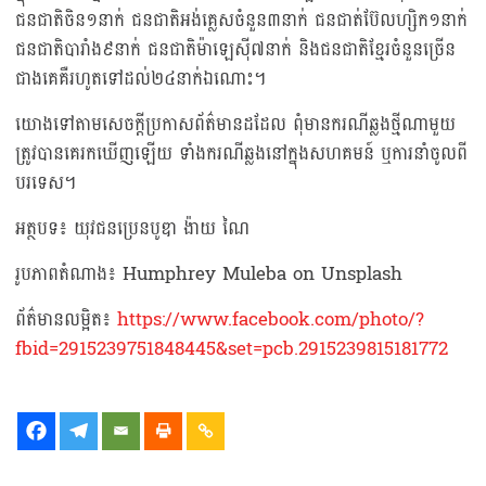
ជនជាតិចិន១នាក់ ជនជាតិអង់គ្លេសចំនួន៣នាក់ ជនជាត់ប៊ែលហ្សិក១នាក់
ជនជាតិបារាំង៩នាក់ ជនជាតិម៉ាឡេស៊ី៧នាក់ និងជនជាតិខ្មែរចំនួនច្រើន
ជាងគេគឺរហូតទៅដល់២៤នាក់ឯណោះ។
យោងទៅតាមសេចក្ដីប្រកាសព័ត៌មានដដែល ពុំមានករណីឆ្លងថ្មីណាមួយ
ត្រូវបានគេរកឃើញឡើយ ទាំងករណីឆ្លងនៅក្នុងសហគមន៍ ឬការនាំចូលពី
បរទេស។
អត្ថបទ៖ យុវជនប្រេនបូឌា ង៉ាយ ណៃ
រូបភាពតំណាង៖ Humphrey Muleba on Unsplash
ព័ត៌មានលម្អិត៖​
https://www.facebook.com/photo/?
fbid=2915239751848445&set=pcb.2915239815181772