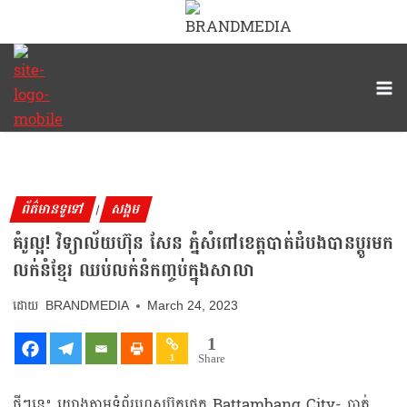
ព័ត៌មានទូទៅ
សង្គម
|
គំរូល្អ! វិទ្យាល័យហ៊ុន សែន ភ្នំសំពៅខេត្តបាត់ដំបងបានប្ដូរមក
លក់នំខ្មែរ ឈប់លក់នំកញ្ចប់ក្នុងសាលា
BRANDMEDIA
March 24, 2023
1
Share
1
ថ្មីៗនេះ យោងតាមទំព័រហ្វេសប៊ុកផេក Battambang City- បាត់