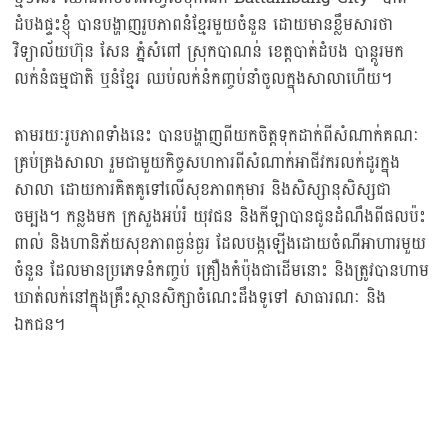
ដំបងផ្ទះខ្ញុំ បានបង្ហាញរូបភាពនំខ្មែរមួយចំនួន ដោយមានខ្លឹមសារថា
វិទ្យាល័យហ៊ុន សែន ភ្នំសំពៅ ស្រុកបាណន់ ខេត្តបាត់ដំបង បាន្ដូរមក
លក់នំធម្មជាតិ ឬនំខ្មែរ ឈប់លក់នំកញ្ចប់នាំចូលក្នុងសាលាហើយ។
តាមរយៈរូបភាពទាំងនេះ បានបង្ហាញពីយកចិត្តទុកដាក់ពីសំណាក់គណៈ
គ្រប់គ្រងសាលា រួមជាមួយកិច្ចសហការពីសំណាក់អាជីវករលក់ដូរក្នុង
សាលា ដោយការគិតគូទៅលើសុខភាពកុមារ និងសិស្សានុសិស្សជា
ចម្បង។ កន្លងមក ក្រសួងអប់រំ យុវជន និងកីឡាបានជូនដំណឹងពីផលប៉ះ
ពាល់ និងហានិភ័យសុខភាពធ្ងន់ធ្ងរ ដែលបង្កឡើងដោយចំណីអាហារមួយ
ចំនួន ដែលមានប្រភេទនំកញ្ចប់ គ្រឿងកំប៉ុងជាដើមនោះ និងត្រូវបានហាម
ឃាត់លក់នៅក្នុងគ្រឹះស្ថានសិក្សាចំណេះដឹងទូទៅ សាធារណៈ និង
ឯកជន។