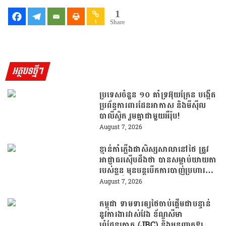
1
Share
1
អត្ថបទថ្មីៗ
ប្រទេសចំនួន ១០ គាំទ្រអ៊ុយក្រែន បង្កើត
ប្រព័ន្ធការពារដែនអាកាស និងមីស៊ីល
បាលីស្ទិក រួមគ្នាជាមួយអឺរ៉ុប!
August 7, 2026
ខ្មាន់កាំភ្លើងជាសិស្សសាលានៅថៃ ត្រូវ
អាជ្ញាធរស៊ើបដឹងថា បានសម្លាប់យាយតា
របស់ខ្លួន មុនបន្តបើកការបាញ់ប្រហារនៅ
សាលារៀន
August 7, 2026
កម្ពុជា ទាមទារឲ្យថៃចាប់ផ្តើមជាបន្ទាន់
នូវការងារវាស់វែង ខ័ណ្ឌសីមា
ព្រំដែនគោគ (JBC) និងអនុញ្ញាតឱ្យ