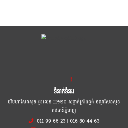
ខ្លឹម ខ្លី រហ័ស
ទំនាក់ទំនង
បុរីមហាសែនសុខ ផ្ទះលេខ H១២០ សង្កាត់ក្រាំងធ្នង់ ខណ្ឌសែនសុខ
រាជធានីភ្នំពេញ
011 99 66 23
|
016 80 44 63