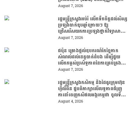
ពលរដ្ឋភៀសសឹកវិលទៅលំនៅឋានវិញ
August 7, 2026
ដោយគ្មានការរារាំង
រដ្ឋមន្រ្តីក្រសួងអប់រំ លើកទឹកចិត្តដល់សិស្ស
ប្រឡងបាក់ឌុបឆ្នាំក្រោយៗ ឱ្យ
ជ្រើសរើសយកការប្រឡងថ្នាក់វិទ្យាសាស្ត្រ
ដើម្បីឆ្លើយតបទៅនឹងតម្រូវការធនធាន
August 7, 2026
មនុស្សក្នុងយុគសម័យបច្ចេកវិទ្យា
ជប៉ុន គ្រោងផ្តល់ឧបករណ៍កែច្នៃកាក
សំណល់ដល់ខេត្តបាត់ដំបង ដើម្បីជួយ
លើកកម្ពស់ប្រសិទ្ធភាពនៃការគ្រប់គ្រង
សំណល់
August 7, 2026
រដ្ឋមន្រ្តីក្រសួងកសិកម្ម និងដៃគូរក្រុមហ៊ុន
ហ្វីលីពីន ជួបពិភាក្សាលើលទ្ធភាពជំរុញ
ការនាំចេញកសិផលអង្ករកម្ពុជា ចូលទី
ផ្សារហ្វីលីពីន
August 4, 2026