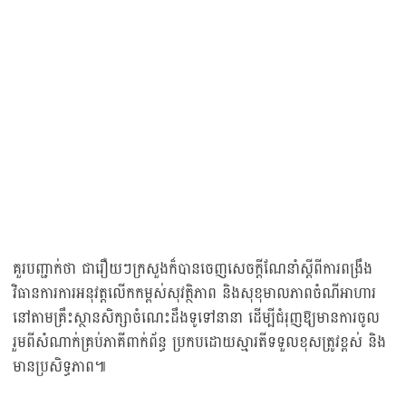
គួរបញ្ជាក់ថា ជារឿយៗក្រសួងក៏បានចេញសេចក្ដីណែនាំស្ដីពីការពង្រឹង
វិធានការការអនុវត្តលើកកម្ពស់សុវត្ថិភាព និងសុខុមាលភាពចំណីអាហារ
នៅតាមគ្រឹះស្ថានសិក្សាចំណេះដឹងទូទៅនានា ដើម្បីជំរុញឱ្យមានការចូល
រួមពីសំណាក់គ្រប់ភាគីពាក់ព័ន្ធ ប្រកបដោយស្មារតីទទួលខុសត្រូវខ្ពស់ និង
មានប្រសិទ្ធភាព៕