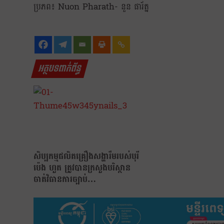
ប្រភព៖ Nuon Pharath- នួន ផារ័ត្ន
អត្ថបទពាក់ព័ន្ធ
សិប្បកម្មផលិតគ្រឿងសង្ហារឹមរបស់បុរី
ប៉េង ហួត ត្រូវបានក្រសួងបរិស្ថាន
ចាត់វិធានការច្បាប់…