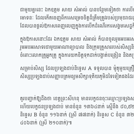
ជាមួយគ្នានេះ ឯកឧត្តម សាយ សំអាល់ បានបន្ថែមទៀតថា ការបើកបវ
មោទនៈ ដែលកើតចេញពីការសម្រេចចិត្តដ៏ត្រឹមត្រូវរបស់ប្រមុខរាជរដ្
ដែលបានផ្ដល់ឱកាសពេញលេញក្នុងការបើកដំណើរការសង្គមសេដ្ឋ
ក្នុងឱកាសនោះដែរ ឯកឧត្តម សាយ សំអាល់ ក៏បានចូលរួមអបអរសាទរ ន
រួមអបអរសាទរជាមួយអាណាព្យាបាល និងក្រុមគ្រួសាររបស់សិស្សនិ
ចំពោះលោកគ្រូអ្នកគ្រូ ក្នុងការយកចិត្តទុកដាក់បង្ហាត់បង្រៀន និង
សម្រាប់សិស្ស ដែលប្រឡងជាប់និទ្ទេស A ទទួលបាន ម៉ូតូមួយគ្រឿង 
សិស្សប្រឡងជាប់សញ្ញាបត្រមធ្យមសិក្សាទុតិយភូមិដទៃទៀតផងដែ
គួរបញ្ជាក់ឱ្យដឹងថា ខេត្តព្រះសីហនុ មានបេក្ខជនចុះឈ្មោះប្រឡ
ហើយបេក្ខជនប្រឡងជាប់ មានចំនួន ១៣៦៤នាក់ ស្មើនឹង ៨០,៥២% 
និទ្ទេស B ចំនួន ១១៦នាក់ (ស្រី ៧៧នាក់) និទ្ទេស C ចំនួន ៣២
៤០៦នាក់ (ស្រី ២១០នាក់)៕