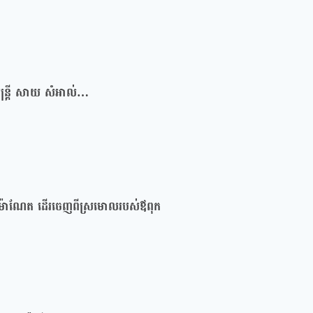
មន្រ្តី សាយ សំអាល់…
ុន ម៉ាណែត ដើរចេញពីស្រមោលរបស់ឪពុក