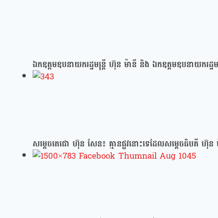
ឯកឧត្តមឧបនាយករដ្ឋមន្រ្តី ហ៊ុន ម៉ានី និង ឯកឧត្តមឧបនាយករដ្ឋ
សម្ដេចតេជោ ហ៊ុន សែន៖ គ្មានផ្លូវនោះទេដែលសម្ដេចធិបតី ហ៊