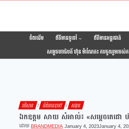
Skip
to
content
ទំពរដើម
ព័ត៌មានទូទៅ
ព័ត៌មានអន្តរជាតិ
សម្តេចបវរធិបតី ហ៊ុន ម៉ាណែត៖ ការចូលរួមរបស់កម្ព
បរិស្ថាន
ព័ត៌មានទូទៅ
សង្គម
|
|
ឯកឧត្តម សាយ សំអាល់៖ «សម្ដេចតេជោ ហ៊ុន 
BRANDMEDIA
January 4, 2023
January 4, 2