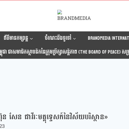
ព័ត៌មានកម្សាន្ត
ចំណេះដឹងទូទៅ
Brandmedia internat
ុជា ជាសមាជិកស្ថាបនិកនៃក្រុមប្រឹក្សាសន្តិភាព (The Board Of Peace) សម្រាប
សែន ជាវីរៈមគ្គុទ្ទេសក៍នៃវិស័យបរិស្ថាន»
023