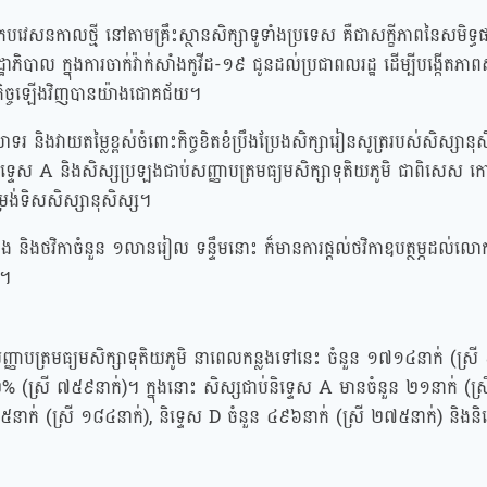
េសនកាលថ្មី នៅតាមគ្រឹះស្ថានសិក្សាទូទាំងប្រទេស គឺជាសក្ខីភាពនៃសមិទ្ធ
ឋាភិបាល ក្នុងការចាក់វ៉ាក់សាំងកូវីដ-១៩ ជូនដល់ប្រជាពលរដ្ឋ ដើម្បីបង្កើតភ
កិច្ចឡើងវិញបានយ៉ាងជោគជ័យ។
ិងវាយតម្លៃខ្ពស់ចំពោះកិច្ចខិតខំប្រឹងប្រែងសិក្សារៀនសូត្ររបស់សិស្សានុ
ទ្ទេស A និងសិស្សប្រឡងជាប់សញ្ញាបត្រមធ្យមសិក្សាទុតិយភូមិ ជាពិសេស ក
តម្រង់ទិសសិស្សានុសិស្ស។
និងថវិកាចំនួន ១លានរៀល ទន្ទឹមនោះ ក៏មានការផ្ដល់ថវិកាឧបត្ថម្ភដល់លោកគ្រ
រ។
ងសញ្ញាបត្រមធ្យមសិក្សាទុតិយភូមិ នាពេលកន្លងទៅនេះ ចំនួន ១៧១៤នាក់ (ស្រ
(ស្រី ៧៥៩នាក់)។ ក្នុងនោះ សិស្សជាប់និទ្ទេស A មានចំនួន ២១នាក់ (ស្
៥នាក់ (ស្រី ១៨៤នាក់), និទ្ទេស D ចំនួន ៤៩៦នាក់ (ស្រី ២៧៥នាក់) និងនិទ