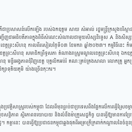
េះគឺជាប្រសាសន៍លើកឡើង របស់ឯកឧត្តម សាយ សំអាល់ រដ្ឋមន្ត្រីក្រសួងបរិស្ថា
កាសអញ្ជើញជាអធិបតីភាពក្នុងពិធីសំណេះសំណាលជាមួយសិស្សនិទ្ទេស A និងសិស្
ងខេត្តព្រះសីហនុ កាលពីរសៀលថ្ងៃទី០៣ ខែមករា ឆ្នាំ២០២៣។ កម្មវិធីនេះ ក៏
តព្រះសីហនុ សមាជិកព្រឹទ្ធសភា តំណាងរាស្រ្តមណ្ឌលខេត្តព្រះសីហនុ ឯកឧត
ុ មន្ទីរអង្គភាពជុំវិញខេត្ត បុគ្គលិកអប់រំ គណៈគ្រប់គ្រងសាលា លោកគ្រូ អ្នកគ
ក្សាទុតិយភូមិ យ៉ាងច្រើនកុះករ។
វត្តិសាស្រ្តរបស់កម្ពុជា ដែលពីមុនធ្លាប់ជាប្រទេសពឹងផ្អែកលើការធ្វើស្រែចម្
ុខសន្តិភាព ស្ថិរភាពនយោបាយ និងលំនឹងម៉ាក្រូសេដ្ឋកិច្ច បានធ្វើឱ្យមានការប្រ
ឋ។ កត្តានេះ បានធ្វើឱ្យប្រជាជនកម្ពុជាឆ្លងផុតពីអត្រាក្រីក្រពាក់កណ្ដាលនៃចំ