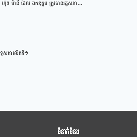
 ហ៊ុន ម៉ានី ដែល ឯកឧត្តម ត្រូវបានរដ្ឋសភា…
្រឹទ្ធសភាលើកទី១
ទំនាក់ទំនង