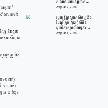
សម័យបច្ចេកវិទ្យា
សំណល់ដល់ខេត្តបាត់
ដំបង ដើម្បីជួយលើក
ផលគួរជាទី
August 7, 2026
កម្ពស់ប្រសិទ្ធភាពនៃការ
ាពស៊ាំសហគមន៍
គ្រប់គ្រងសំណល់
រដ្ឋមន្រ្តីក្រសួងកសិកម្ម និង
ដៃគូរក្រុមហ៊ុនហ្វីលីពីន
ជួបពិភាក្សាលើលទ្ធភាព
សិស្ស និងចូល
ជំរុញការនាំចេញកសិផល
August 4, 2026
ោតសរសើរខ្ពស់
អង្ករកម្ពុជា ចូលទីផ្សារ
ហ្វីលីពីន
ូអ្នកគ្រូ និង
ី ៩១០នាក់)
រី ១៣នាក់)
្ទេស E ចំនួន