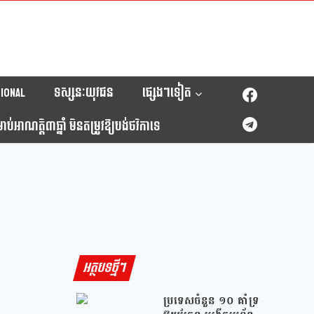
ional
ទស្សនៈយុវជន
ផ្សេងៗទៀត
់អាណត្តិ៣ឆ្នាំ មិនតម្រូវឱ្យបង់ថវិកាទេ
អត្ថបទថ្មីៗ
ប្រទេសចំនួន ១០ គាំទ្រ