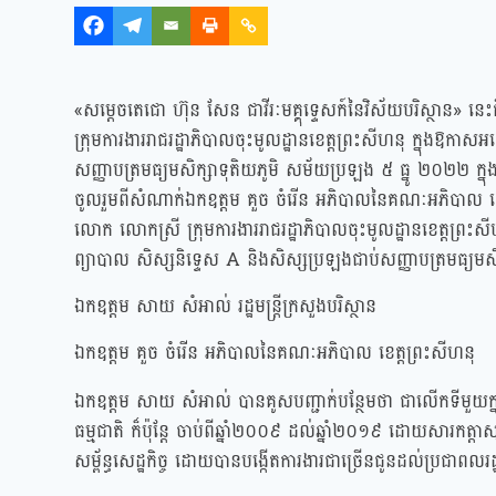
«សម្ដេចតេជោ ហ៊ុន សែន ជាវីរៈមគ្គុទ្ទេសក៍នៃវិស័យបរិស្ថាន» ន
ក្រុមការងាររាជរដ្ឋាភិបាលចុះមូលដ្ឋានខេត្តព្រះសីហនុ ក្នុងឱ
សញ្ញាបត្រមធ្យមសិក្សាទុតិយភូមិ សម័យប្រឡង ៥ ធ្នូ ២០២២ ក្នុ
ចូលរួមពីសំណាក់ឯកឧត្តម គួច ចំរើន អភិបាលនៃគណៈអភិបាល ខេត្
លោក លោកស្រី ក្រុមការងាររាជរដ្ឋាភិបាលចុះមូលដ្ឋានខេត្តព្រះសីហន
ព្យាបាល សិស្សនិទ្ទេស A និងសិស្សប្រឡងជាប់សញ្ញាបត្រមធ្យមសិ
ឯកឧត្តម សាយ សំអាល់ រដ្ឋមន្ត្រីក្រសួងបរិស្ថាន
ឯកឧត្តម គួច ចំរើន អភិបាលនៃគណៈអភិបាល ខេត្តព្រះសីហនុ
ឯកឧត្តម សាយ សំអាល់ បានគូសបញ្ជាក់បន្ថែមថា ជាលើកទីមួយក្នុងប្រ
ធម្មជាតិ ក៏ប៉ុន្តែ ចាប់ពីឆ្នាំ២០០៩ ដល់ឆ្នាំ២០១៩ ដោយសារកត្តាស
សម្ព័ន្ធសេដ្ឋកិច្ច ដោយបានបង្កើតការងារជាច្រើនជូនដល់ប្រជាពលរដ្