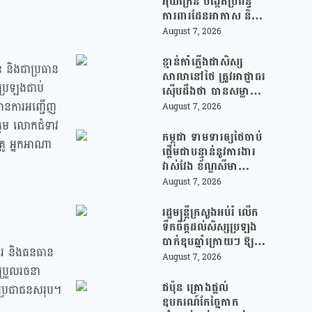
អ៊ុយក្រែន បង្កើតប្រព័ន្ធ
ការពារដែនអាកាស និងមី
ស៊ីលបាលីស្ទិក រួមគ្នាជា
August 7, 2026
មួយអឺរ៉ុប!
ខ្មាន់កាំភ្លើងជាសិស្ស
ន និងជាប្រធាន
សាលានៅថៃ ត្រូវអាជ្ញាធរ
សប្រឡងជាប់
ស៊ើបដឹងថា បានសម្លាប់
យាយតារបស់ខ្លួន មុន
មានការអញ្ជើញ
August 7, 2026
បន្តបើកការបាញ់ប្រហារ
្តម លោកជំទាវ
នៅសាលារៀន
កម្ពុជា ទាមទារឲ្យថៃចាប់
្រូ អ្នកអាណា
ផ្តើមជាបន្ទាន់នូវការងារ
វាស់វែង ខ័ណ្ឌសីមា
ព្រំដែនគោគ (JBC) និង
August 7, 2026
អនុញ្ញាតឱ្យពលរដ្ឋភៀ
សសឹកវិលទៅលំនៅឋាន
រដ្ឋមន្រ្តីក្រសួងអប់រំ លើក
វិញ ដោយគ្មានការរារាំង
ទឹកចិត្តដល់សិស្សប្រឡង
បាក់ឌុបឆ្នាំក្រោយៗ ឱ្យ
ការ និងធនធាន
ជ្រើសរើសយកការប្រឡង
August 7, 2026
ែប្រួលរចនា
ថ្នាក់វិទ្យាសាស្ត្រ ដើម្បី
ឆ្លើយតបទៅនឹងតម្រូវការ
ជប៉ុន គ្រោងផ្តល់
នួនប្រជាជនសរុប។
ធនធានមនុស្សក្នុងយុគ
ឧបករណ៍កែច្នៃកាក