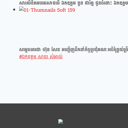
សារលិខិតអបអរសាទរពី ឯកឧត្តម នួន ផារ័ត្ន ជូនចំពោះ ឯកឧត្តម
សម្ដេចតេជោ ហ៊ុន សែន អញ្ជើញដឹកនាំកិច្ចប្រជុំគណៈអចិន្ត្រៃយ៍ព
Post
#
ឯកឧត្តម សាយ សំអាល់
Tags: