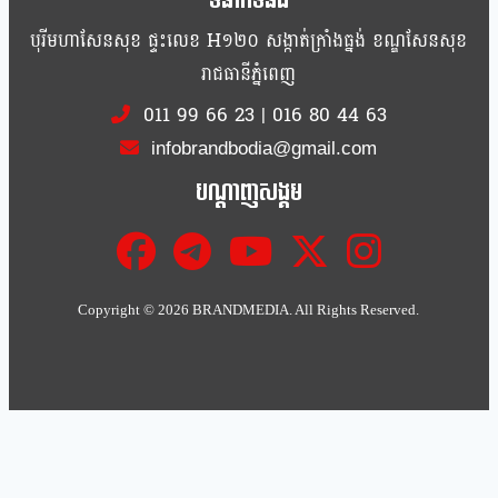
ទំនាក់ទំនង
បុរីមហាសែនសុខ ផ្ទះលេខ H១២០ សង្កាត់ក្រាំងធ្នង់ ខណ្ឌសែនសុខ
រាជធានីភ្នំពេញ
011 99 66 23
|
016 80 44 63
infobrandbodia@gmail.com
បណ្ដាញសង្គម
Copyright ©
2026 BRANDMEDIA. All Rights Reserved.
Clo
this
mod