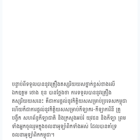
បន្ទាប់ពីទទួលបាននូវគ្រឿងឥស្សរិយយសថ្នាក់ខ្ពស់ខាងលើ
ឯកឧត្ដម ថោង ខុន បានថ្លែងថា ការទទួលបាននូវគ្រឿង
ឥស្សរិយយសនេះ គឺជាការផ្ដល់នូវកិត្តិយសសម្រាប់ប្រទេសកម្ពុជា
ហើយក៏ជាការផ្ដល់នូវកិត្តិយសសម្រាប់កីឡាករ-កីឡាការិនី គ្រូ
បង្វឹក សហព័ន្ធកីឡាជាតិ និងក្រសួងអប់រំ យុវជន និងកីឡា ព្រម
ទាំងអ្នកចូលរួមក្នុងចលនាអូឡាំពិកទាំងអស់ ដែលបានគាំទ្រ
ចលនាអូឡាំពិកកម្ពុជា។