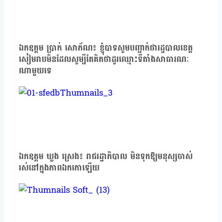
ឯកឧត្ដម ប្រាក់ សោភ័ណ៖ ខ្ញុំបាទសូមបញ្ជាក់ថារដ្ឋបាលខេត្ត
សៀមរាបមិនដែលសូម្បីតែគិតថាដូរឈ្មោះទីតាំងសាធារណៈ
ណាមួយទេ
ឯកឧត្ដម ឃួង ស្រេង៖ រាជរដ្ឋាភិបាល មិនទុកឱ្យមនុស្សចាស់
រស់នៅក្នុងភាពឯកកោឡើយ