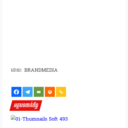
ដោយៈ BRANDMEDIA
អត្ថបទពាក់ព័ន្ធ