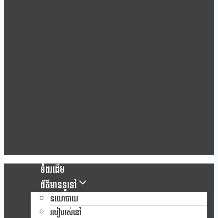
ទំពរដើម
ព័ត៌មានទូទៅ
នយោបាយ
របៀបរស់នៅ