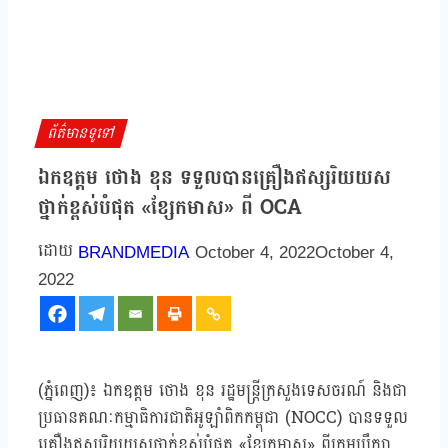
ព័ត៌មានទូទៅ
ឯកឧត្ដម ថោង ខុន ទទួលបានគ្រឿងឥស្សរិយយស
ថ្នាក់ខ្ពស់បំផុត «ខ្សែកមាស» ពី OCA
BRANDMEDIA
October 4, 2022
October 4,
2022
(ភ្នំពេញ)៖ ឯកឧត្ដម ថោង ខុន រដ្ឋមន្ដ្រីក្រសួងទេសចរណ៍ និងជា
ប្រធានគណៈកម្មាធិការជាតិអូឡាំពិកកម្ពុជា (NOCC) បានទទួល
គ្រឿងឥស្សរិយយសថ្នាក់ខ្ពស់បំផុត «ខ្សែកមាស» ពីក្រុមប្រឹក្សា