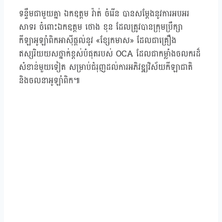
ទន្ទឹមជាមួយគ្នា ឯកឧត្ដម វ៉ាត់ ចំរើន បានសម្ដែងនូវការអបអរ
សាទរ ចំពោះឯកឧត្ដម ថោង ខុន ដែលត្រូវបានក្រុមប្រឹក្សា
កីឡាអូឡាំពិកអាស៊ីផ្ដល់នូវ «ខ្សែកមាស» ដែលជាគ្រឿង
ឥស្សរិយយសថ្នាក់ខ្ពស់បំផុតរបស់ OCA ដែលជាកម្លាំងចលករដ៏
សំខាន់មួយទៀត សម្រាប់ជំរុញដល់ការអភិវឌ្ឍវិស័យកីឡាជាតិ
និងចលនាអូឡាំពិក៕