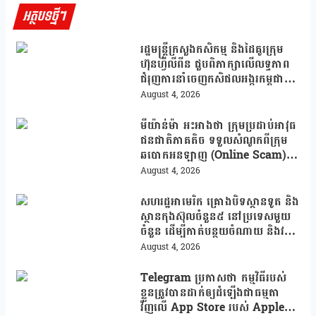
អត្ថបទថ្មីៗ
រដ្ឋមន្រ្តីក្រសួងកសិកម្ម និងដៃគូរក្រុម
ហ៊ុនហ្វីលីពីន ជួបពិភាក្សាលើលទ្ធភាព
ជំរុញការនាំចេញកសិផលអង្ករកម្ពុជា
ចូលទីផ្សារហ្វីលីពីន
August 4, 2026
មីយ៉ាន់ម៉ា អះអាងថា ក្រុមប្រដាប់អាវុធ
ជនជាតិភាគតិច ទទួលសំណូកពីក្រុម
ឆបោកអនឡាញ (Online Scam)
ជាថ្នូរនឹងការជួយរត់ចូលប្រទេសថៃ!
August 4, 2026
សហរដ្ឋអាមេរិក គ្រោងបិទស្ថានទូត និង
ស្ថានកុងស៊ុលចំនួន៥ នៅប្រទេសមួយ
ចំនួន ដើម្បីកាត់បន្ថយចំណាយ និងវត្ត
មានការទូតដែលគ្មានប្រសិទ្ធភាព
August 4, 2026
Telegram ប្រកាសថា កម្មវិធីរបស់
ខ្លួនត្រូវបានដាក់ឲ្យដំឡើងជាធម្មតា
វិញលើ App Store របស់ Apple