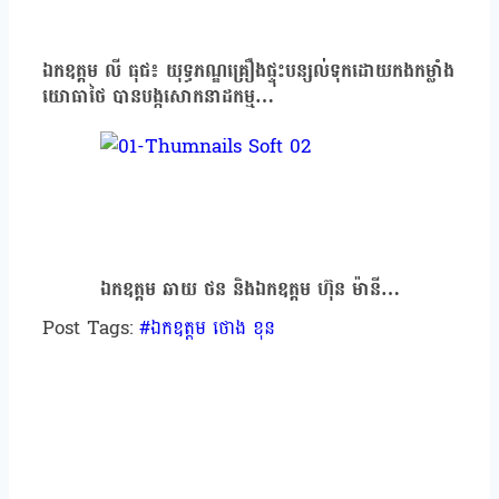
ឯកឧត្ដម លី ធុជ៖ យុទ្ធភណ្ឌគ្រឿងផ្ទុះបន្សល់ទុកដោយកងកម្លាំង
យោធាថៃ បានបង្កសោកនាដកម្ម…
ឯកឧត្ដម ឆាយ ថន និងឯកឧត្តម ហ៊ុន ម៉ានី…
Post Tags:
#
ឯកឧត្ដម ថោង ខុន