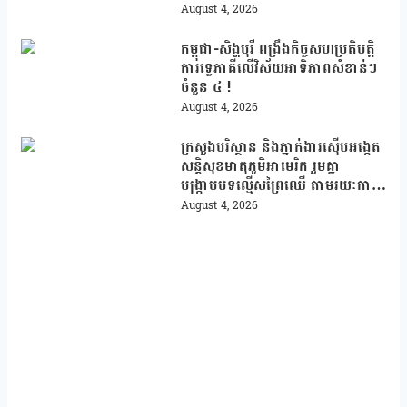
ក្រោយបាត់ខ្លួនដោយគ្មានការបញ្ជាក់ពី
August 4, 2026
មូលហេតុ
កម្ពុជា-សិង្ហបុរី ពង្រឹងកិច្ចសហប្រតិបត្តិ
ការទ្វេភាគីលើវិស័យអាទិភាពសំខាន់ៗ
ចំនួន ៤ !
August 4, 2026
ក្រសួងបរិស្ថាន និងភ្នាក់ងារស៊ើបអង្កេត
សន្តិសុខមាតុភូមិអាមេរិក រួមគ្នា
បង្រ្កាបបទល្មើសព្រៃឈើ តាមរយៈការ
ប្រើប្រាស់បច្ចេកវិទ្យា
August 4, 2026