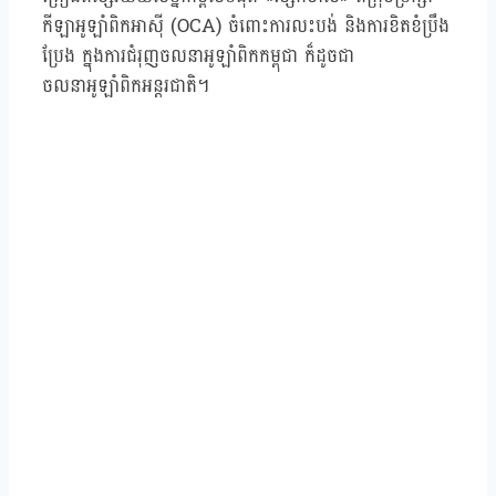
កីឡាអូឡាំពិកអាស៊ី (OCA) ចំពោះការលះបង់ និងការខិតខំប្រឹង
ប្រែង ក្នុងការជំរុញចលនាអូឡាំពិកកម្ពុជា ក៏ដូចជា
ចលនាអូឡាំពិកអន្ដរជាតិ។