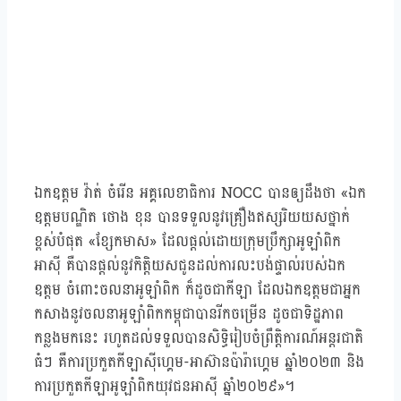
ឯកឧត្ដម វ៉ាត់ ចំរើន អគ្គលេខាធិការ NOCC បានឲ្យដឹងថា «ឯក
ឧត្តមបណ្ឌិត ថោង ខុន បានទទួលនូវគ្រឿងឥស្សរិយយសថ្នាក់
ខ្ពស់បំផុត «ខ្សែកមាស» ដែលផ្ដល់ដោយក្រុមប្រឹក្សាអូឡាំពិក
អាស៊ី គឺបានផ្ដល់នូវកិត្តិយសជូនដល់ការលះបង់ផ្ទាល់របស់ឯក
ឧត្តម ចំពោះចលនាអូឡាំពិក ក៏ដូចជាកីឡា ដែលឯកឧត្តមជាអ្នក
កសាងនូវចលនាអូឡាំពិកកម្ពុជាបានរីកចម្រើន ដូចជាទិដ្ឋភាព
កន្លងមកនេះ រហូតដល់ទទួលបានសិទ្ធិរៀបចំព្រឹត្តិការណ៍អន្ដរជាតិ
ធំៗ គឺការប្រកួតកីឡាស៊ីហ្គេម-អាស៊ានប៉ារ៉ាហ្គេម ឆ្នាំ២០២៣ និង
ការប្រកួតកីឡាអូឡាំពិកយុវជនអាស៊ី ឆ្នាំ២០២៩»។