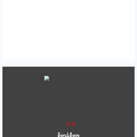
ខ្លឹម ខ្លី រហ័ស