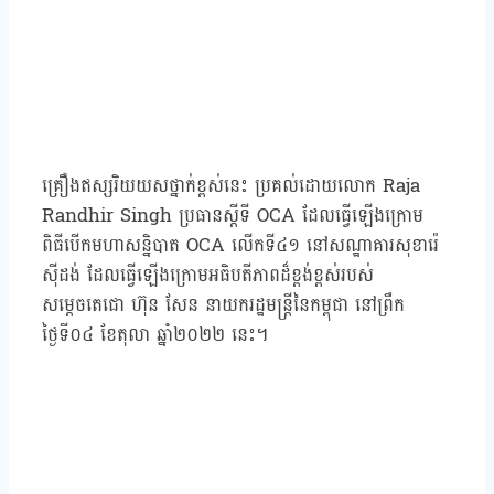
គ្រឿងឥស្សរិយយសថ្នាក់ខ្ពស់នេះ ប្រគល់ដោយលោក Raja
Randhir Singh ប្រធានស្ដីទី OCA ដែលធ្វើឡើងក្រោម
ពិធីបើកមហាសន្និបាត OCA លើកទី៤១ នៅសណ្ឋាគារសុខារ៉េ
ស៊ីដង់ ដែលធ្វើឡើងក្រោមអធិបតីភាពដ៏ខ្ពង់ខ្ពស់របស់
សម្ដេចតេជោ ហ៊ុន សែន នាយករដ្ឋមន្ដ្រីនៃកម្ពុជា នៅព្រឹក
ថ្ងៃទី០៤ ខែតុលា ឆ្នាំ២០២២ នេះ។