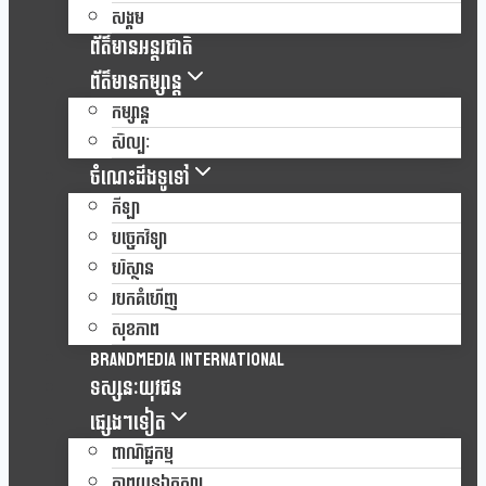
សង្គម
ព័ត៌មានអន្តរជាតិ
ព័ត៌មានកម្សាន្ត
កម្សាន្ត
សិល្បៈ
ចំណេះដឹងទូទៅ
កីឡា
បច្ចេកវិទ្យា
បរិស្ថាន
របកគំហើញ
សុខភាព
Brandmedia international
ទស្សនៈយុវជន
ផ្សេងៗទៀត
ពាណិជ្ជកម្ម
ភាពយន្តឯកសារ