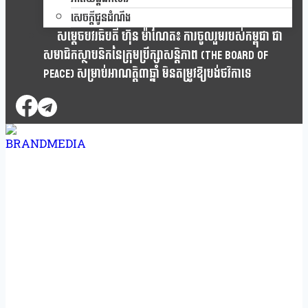
សេចក្តីជូនដំណឹង
សម្តេចបវរធិបតី ហ៊ុន ម៉ាណែត៖ ការចូលរួមរបស់កម្ពុជា ជា
សមាជិកស្ថាបនិកនៃក្រុមប្រឹក្សាសន្តិភាព (The Board Of
Peace) សម្រាប់អាណត្តិ៣ឆ្នាំ មិនតម្រូវឱ្យបង់ថវិកាទេ