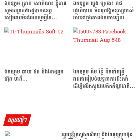
ឯកឧត្ដម ប្រាក់ សោភ័ណ៖ ខ្ញុំបាទ
ឯកឧត្ដម ឃួង ស្រេង៖ រាជ
សូមបញ្ជាក់ថារដ្ឋបាលខេត្ត
រដ្ឋាភិបាល មិនទុកឱ្យមនុស្សចាស់
សៀមរាបមិនដែលសូម្បីតែ
រស់នៅក្នុងភាពឯកកោឡើយ
គិតថាដូរឈ្មោះទីតាំងសាធារណៈ
ណាមួយទេ
ឯកឧត្ដម ឆាយ ថន និងឯកឧត្តម
ឯកឧត្ដម គីម រិទ្ធី ដឹកនាំមន្រ្តី
ហ៊ុន ម៉ានី…
រាជការរៀបចំយុទ្ធនាការជិះកង់
ដើម្បីលើកស្ទួយបេតិកភ័ណ្ឌជាតិ…
អត្ថបទថ្មីៗ
រដ្ឋមន្រ្តីក្រសួងកសិកម្ម និងដៃគូរក្រុមហ៊ុន