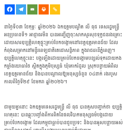
នាថ្ងៃទី០៣ ខែកុម្ភៈ ឆ្នាំ២០២៦ ឯកឧត្ដមបណ្ឌិត លី ធុជ ទេសរដ្ឋមន្រ្តី
អនុប្រធានទី១ អាជ្ញាធរមីន បានអញ្ជើញចុះសាកសួរសុខទុក្ខជនរងគ្រោះ
ដោយសារឧប្បត្តិហេតុផ្ទុះគ្រាប់បែកចង្កោមនៅខេត្តឧត្តរមានជ័យ ដែល
កំពុងសម្រាកនៅមន្ទីរពេទ្យជាតិតេជោសន្តិភាព ក្នុងរាជធានីភ្នំពេញ។
ឧប្បត្តិហេតុផ្ទុះនេះ បង្កឡើងដោយគ្រាប់បែកចង្កោមបន្សល់ទុកដោយកង
កម្លាំងយោធាថៃ ស្ថិតក្នុងភូមិបុស្សធំ ឃុំគោករំដួល ស្រុកបន្ទាយអំពិល
ខេត្តឧត្តរមានជ័យ និងបានបណ្តាលឱ្យមនុស្សចំនួន ០៤នាក់ រងរបួស
កាលពីថ្ងៃទី២៩ ខែមករា ឆ្នាំ២០២៦។
ជាមួយគ្នានោះ ឯកឧត្តមទេសរដ្ឋមន្រ្តី លី ធុជ បានគូសបញ្ជាក់ថា ឧប្បត្តិ
ហេតុនេះ បានឆ្លុះបញ្ចាំងពីការពិតនៃផលវិបាកមនុស្សធម៌បង្កដោយ
គ្រាប់បែកចង្កោម ដែលកម្ពុជាធ្លាប់បានជួបប្រទះ និងបានអូសបន្លាយអស់