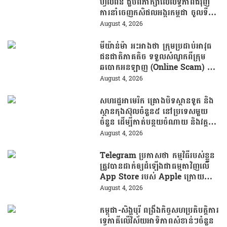
ហ្វីលីពីន ជួបពិភាក្សាលើលទ្ធភាពជំរុញ
ការនាំចេញកសិផលអង្ករកម្ពុជា ចូលទី
ផ្សារហ្វីលីពីន
August 4, 2026
មីយ៉ាន់ម៉ា អះអាងថា ក្រុមប្រដាប់អាវុធ
ជនជាតិភាគតិច ទទួលសំណូកពីក្រុម
ឆបោកអនឡាញ (Online Scam) ជា
ថ្នូរនឹងការជួយរត់ចូលប្រទេសថៃ!
August 4, 2026
សហរដ្ឋអាមេរិក គ្រោងបិទស្ថានទូត និង
ស្ថានកុងស៊ុលចំនួន៥ នៅប្រទេសមួយ
ចំនួន ដើម្បីកាត់បន្ថយចំណាយ និងវត្ត
មានការទូតដែលគ្មានប្រសិទ្ធភាព
August 4, 2026
Telegram ប្រកាសថា កម្មវិធីរបស់ខ្លួន
ត្រូវបានដាក់ឲ្យដំឡើងជាធម្មតាវិញលើ
App Store របស់ Apple ក្រោយបាត់
ខ្លួនដោយគ្មានការបញ្ជាក់ពីមូលហេតុ
August 4, 2026
កម្ពុជា-សិង្ហបុរី ពង្រឹងកិច្ចសហប្រតិបត្តិការ
ទ្វេភាគីលើវិស័យអាទិភាពសំខាន់ៗចំនួន