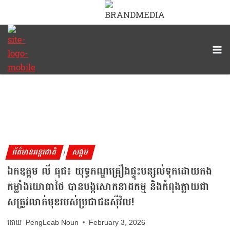
ព័ត៌មានអន្តរជាតិ
សង្គម
|
ឯកឧត្ដម លី ធុជ៖ យុទ្ធភណ្ឌគ្រឿងផ្ទុះបន្សល់ទុកដោយកង
កម្លាំងយោធាថៃ បានបង្កសោកនាដកម្ម និងកំពុងក្លាយជា
សត្រូវលាក់មុខរបស់ប្រជាជនស៊ីវិល!
PengLeab Noun
February 3, 2026