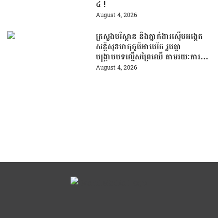
៤ !
August 4, 2026
ក្រសួងបរិស្ថាន និងភ្នាក់ងារស៊ើបអង្កេត
សន្តិសុខមាតុភូមិអាមេរិក រួមគ្នា
បង្រ្កាបបទល្មើសព្រៃឈើ តាមរយៈការប្រើ
ប្រាស់បច្ចេកវិទ្យា
August 4, 2026