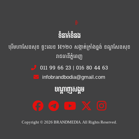
ខ្លឹម ខ្លី រហ័ស
ទំនាក់ទំនង
បុរីមហាសែនសុខ ផ្ទះលេខ H១២០ សង្កាត់ក្រាំងធ្នង់ ខណ្ឌសែនសុខ
រាជធានីភ្នំពេញ
011 99 66 23
|
016 80 44 63
infobrandbodia@gmail.com
បណ្ដាញសង្គម
Copyright ©
2026 BRANDMEDIA. All Rights Reserved.