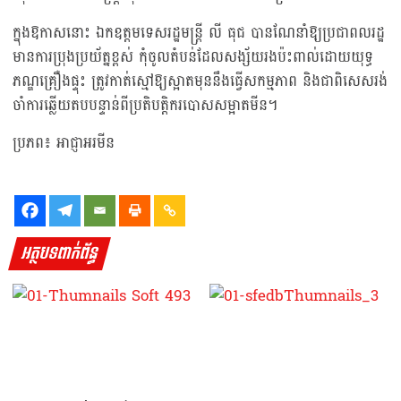
ក្នុងឱកាសនោះ ឯកឧត្តមទេសរដ្ឋមន្រ្តី លី ធុជ បានណែនាំឱ្យប្រជាពលរដ្ឋ
មានការប្រុងប្រយ័ត្នខ្ពស់ កុំចូលតំបន់ដែលសង្ស័យរងប៉ះពាល់ដោយយុទ្ធ
ភណ្ឌគ្រឿងផ្ទុះ ត្រូវកាត់ស្មៅឱ្យស្អាតមុននឹងធ្វើសកម្មភាព និងជាពិសេសរង់
ចាំការឆ្លើយតបបន្ទាន់ពីប្រតិបត្តិករបោសសម្អាតមីន។
ប្រភព៖ អាជ្ញាអរមីន
អត្ថបទពាក់ព័ន្ធ