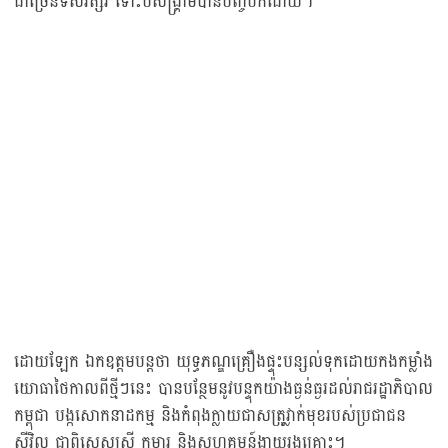
ជាច្រើនទសវត្សរ៍ ទោះបីសង្គ្រាមបានបញ្ចប់ក៏ដោយ។
ដោយឡែក ឯកឧត្តមបន្តថា យុទ្ធភណ្ឌគ្រឿងផ្ទុះបន្សល់ទុកដោយកងកម្លាំង
យោធាថៃកាលពីថ្មីៗនេះ បានបន្ថែមនូវបន្ទុកយ៉ាងធ្ងន់ធ្ងរដល់រាជរដ្ឋាភិបាល
កម្ពុជា បង្កសោកនាដកម្ម និងកំពុងក្លាយជាសត្រូវ្លាក់មុខរបស់ប្រជាជន
ស៊ីវិល ជាពិសេសស្រ្តី កុមារ និងសហគមន៍ងាយរងគ្រោះ។