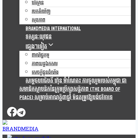
បរិស្ថាន
របកគំហើញ
សុខភាព
Brandmedia international
ទស្សនៈយុវជន
ផ្សេងៗទៀត
ពាណិជ្ជកម្ម
ភាពយន្តឯកសារ
សេចក្តីជូនដំណឹង
សម្តេចបវរធិបតី ហ៊ុន ម៉ាណែត៖ ការចូលរួមរបស់កម្ពុជា ជា
សមាជិកស្ថាបនិកនៃក្រុមប្រឹក្សាសន្តិភាព (The Board Of
Peace) សម្រាប់អាណត្តិ៣ឆ្នាំ មិនតម្រូវឱ្យបង់ថវិកាទេ