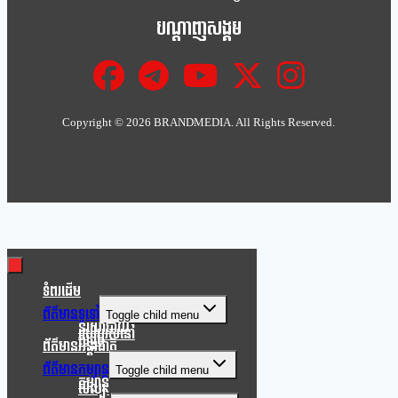
បណ្ដាញសង្គម
Copyright ©
2026 BRANDMEDIA. All Rights Reserved.
Clo
this
mod
ទំពរដើម
ព័ត៌មានទូទៅ
Toggle child menu
នយោបាយ
របៀបរស់នៅ
សង្គម
ព័ត៌មានអន្តរជាតិ
ព័ត៌មានកម្សាន្ត
Toggle child menu
កម្សាន្ត
សិល្បៈ