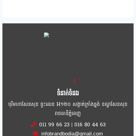
ខ្លឹម ខ្លី រហ័ស
ទំនាក់ទំនង
បុរីមហាសែនសុខ ផ្ទះលេខ H១២០ សង្កាត់ក្រាំងធ្នង់ ខណ្ឌសែនសុខ
រាជធានីភ្នំពេញ
011 99 66 23
|
016 80 44 63
infobrandbodia@gmail.com