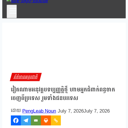
ព័ត៌មានអន្តរជាតិ
វៀតណាមអនុវត្តបទប្បញ្ញត្តិថ្មី ហាមអ្នកជំពាក់ពន្ធចាក
ចេញពីប្រទេស រួមទាំងជនបរទេស
PengLeab Noun
July 7, 2026
July 7, 2026