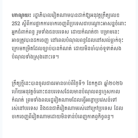
ហាណូយ៖
រដ្ឋាភិបាលវៀតណាមបានដាក់ឱ្យអនុវត្តក្រឹត្យលេខ
252 ស្តីពីការផ្អាកការចាកចេញពីប្រទេសជាបណ្តោះអាសន្នចំពោះ
អ្នកជំពាក់ពន្ធ រួមទាំងជនបរទេស ដោយកំណត់ថា បម្រាមនេះ
អាចត្រូវបានដកចេញ នៅពេលបំណុលពន្ធដែលនៅសល់ធ្លាក់ចុះ
ក្រោមកម្រិតដែលច្បាប់បានកំណត់ ដោយមិនចាំបាច់ទូទាត់សង
បំណុលទាំងស្រុងនោះទេ។
ក្រឹត្យថ្មីនេះបានចូលជាធរមានចាប់ពីថ្ងៃទី១ ខែកក្កដា ឆ្នាំ២០២៦
ហើយអនុវត្តចំពោះជនបរទេសដែលមានបំណុលពន្ធហួសកាល
កំណត់ ព្រមទាំងពលរដ្ឋវៀតណាមដែលធ្វើអន្តោប្រវេសន៍ទៅ
រស់នៅបរទេស និងជនជាតិវៀតណាមរស់នៅក្រៅប្រទេស ដែល
ចាកចេញពីវៀតណាមដោយមិនទាន់បំពេញកាតព្វកិច្ចពន្ធ។