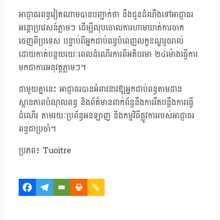
អាជ្ញាធរពន្ធវៀតណាមបានបញ្ជាក់ថា នឹងជូនដំណឹងទៅអាជ្ញាធរ
អន្តោប្រវេសន៍ភ្លាមៗ ដើម្បីលុបចោលការហាមឃាត់ការចាក
ចេញពីប្រទេស បន្ទាប់ពីអ្នកជាប់ពន្ធបំពេញលក្ខខណ្ឌរួចរាល់
ដោយកាត់បន្ថយរយៈពេលដំណើរការពីអតិបរមា ២៤ម៉ោងធ្វើការ
មកជាការអនុវត្តភ្លាមៗ។
ជាមួយគ្នានេះ អាជ្ញាធរបានអំពាវនាវឱ្យអ្នកជាប់ពន្ធតាមដាន
ស្ថានភាពបំណុលពន្ធ និងព័ត៌មានពាក់ព័ន្ធនឹងការរឹតបន្តឹងការធ្វើ
ដំណើរ តាមរយៈប្រព័ន្ធអនឡាញ និងកម្មវិធីផ្លូវការរបស់អាជ្ញាធរ
ពន្ធជាប្រចាំ។
ប្រភព៖ Tuoitre