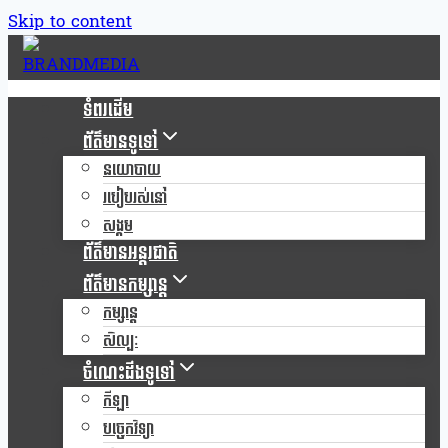
Skip to content
ទំពរដើម
ព័ត៌មានទូទៅ
នយោបាយ
របៀបរស់នៅ
សង្គម
ព័ត៌មានអន្តរជាតិ
ព័ត៌មានកម្សាន្ត
កម្សាន្ត
សិល្បៈ
ចំណេះដឹងទូទៅ
កីឡា
បច្ចេកវិទ្យា