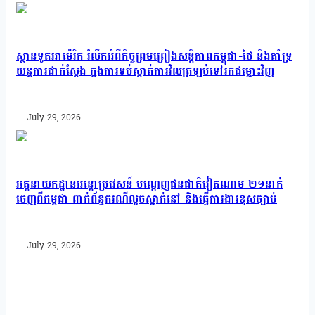
ស្ថានទូតអាម៉េរិក រំលឹកអំពីកិច្ចព្រមព្រៀងសន្តិភាពកម្ពុជា-ថៃ និងគាំទ្រ
យន្តការជាក់ស្តែង ក្នុងការទប់ស្កាត់ការវិលត្រឡប់ទៅរកជម្លោះវិញ
July 29, 2026
អគ្គនាយកដ្ឋានអន្តោប្រវេសន៍ បណ្ដេញជនជាតិវៀតណាម ២១នាក់
ចេញពីកម្ពុជា​ ពាក់ព័ន្ធករណីលួចស្នាក់នៅ និងធ្វើការងារខុសច្បាប់
July 29, 2026