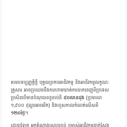
តាមបទប្បញ្ញត្តិថ្មី បុគ្គលប្រកបអាជីវកម្ម និងអាជីវកម្មលក្ខណៈ
គ្រួសារ អាចប្រឈមនឹងការហាមឃាត់ការចាកចេញពីប្រទេស
ប្រសិនបើមានបំណុលពន្ធចាប់ពី
៥០លានដុង
(ប្រមាណ
១,៩០០ ដុល្លារអាមេរិក) និងហួសកាលកំណត់លើសពី
១២០ថ្ងៃ
។
ដោយឡែក អ្នកតំណាងស្របច្បាប់ ឬម្ចាស់អាជីវកម្មជាក់ស្តែង