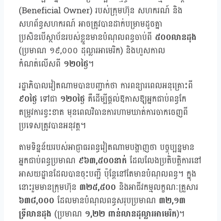
(Beneficial Owner) របស់ក្រុមហ៊ុន សហករណ៍ និង
សហព័ន្ធសហករណ៍ អាចត្រូវបានដាក់បម្រាមដូចគ្នា
ប្រសិនបើស្ថាប័នរបស់ខ្លួនមានបំណុលពន្ធចាប់ពី
៥០០លានដុង
(ប្រមាណ ១៩,០០០ ដុល្លារអាមេរិក) និងហួសកាល
កំណត់លើសពី
១២០ថ្ងៃ
។
រដ្ឋាភិបាលវៀតណាមបានបញ្ជាក់ថា ការពន្យារពេលអនុគ្រោះពី
៩០ថ្ងៃ
ទៅជា
១២០ថ្ងៃ
គឺដើម្បីផ្តល់ឱកាសឱ្យអ្នកជាប់ពន្ធកែ
តម្រូវការខ្វះខាត មុនពេលវិធានការហាមឃាត់ការចាកចេញពី
ប្រទេសត្រូវបានអនុវត្ត។
តាមទិន្នន័យរបស់អាជ្ញាធរពន្ធវៀតណាមបង្ហាញថា បច្ចុប្បន្នមាន
អ្នកជាប់ពន្ធប្រមាណ
៩៦៣,៥០០នាក់
ដែលលែងប្រតិបត្តិការនៅ
អាសយដ្ឋានដែលបានចុះបញ្ជី ប៉ុន្តែនៅតែមានបំណុលពន្ធ។ ក្នុង
នោះរួមមានក្រុមហ៊ុន
៣២៥,៥០០
និងអាជីវកម្មលក្ខណៈគ្រួសារ
៦៣៨,០០០
ដែលមានបំណុលពន្ធសរុបប្រមាណ
៣២,១៣
ទ្រីលានដុង
(ប្រមាណ
១,២២ ពាន់លានដុល្លារអាមេរិក
)។