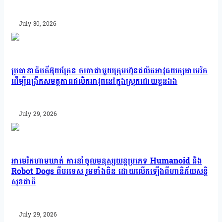
July 30, 2026
ប្រធានាធិបតីអ៊ុយក្រែន ចរចាជាមួយក្រុមហ៊ុនផលិតអាវុធយក្សអាមេរិក
ដើម្បីពង្រីកសមត្ថភាពផលិតអាវុធនៅក្នុងស្រុកដោយខ្លួនឯង
July 29, 2026
អាមេរិកហាមឃាត់ ការនាំចូលមនុស្សយន្តប្រភេទ Humanoid និង
Robot Dogs ពីបរទេស រួមទាំងចិន ដោយលើកឡើងពីហានិភ័យសន្តិ
សុខជាតិ
July 29, 2026