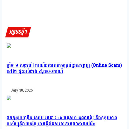
អត្ថបទថ្មីៗ
ត្រឹម ១ សប្ដាហ៍! ករណីឆបោកតាមប្រព័ន្ធអនឡាញ (Online Scam)
នៅថៃ ផ្ទុះដល់ជាង ៥,៧០០ករណី
July 30, 2026
ឯកឧត្តមបណ្ឌិត សោម រតនា៖ «សមត្ថភាព គុណតម្លៃ និងឧត្តមភាព
របស់មន្រ្តីវាយតម្លៃ ជាគន្លឹះនៃការធានាគុណភាពអប់រំ»